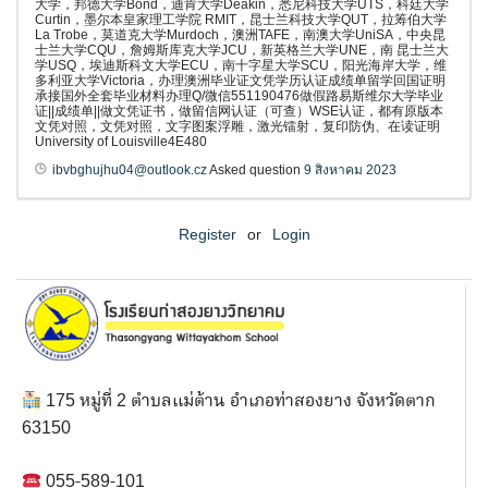
大学，邦德大学Bond，迪肯大学Deakin，悉尼科技大学UTS，科廷大学
Curtin，墨尔本皇家理工学院 RMIT，昆士兰科技大学QUT，拉筹伯大学
La Trobe，莫道克大学Murdoch，澳洲TAFE，南澳大学UniSA，中央昆
士兰大学CQU，詹姆斯库克大学JCU，新英格兰大学UNE，南 昆士兰大
学USQ，埃迪斯科文大学ECU，南十字星大学SCU，阳光海岸大学，维
多利亚大学Victoria，办理澳洲毕业证文凭学历认证成绩单留学回国证明
承接国外全套毕业材料办理Q/微信551190476做假路易斯维尔大学毕业
证||成绩单||做文凭证书，做留信网认证（可查）WSE认证，都有原版本
文凭对照，文凭对照，文字图案浮雕，激光镭射，复印防伪、在读证明
University of Louisville4E480
ibvbghujhu04@outlook.cz
Asked question
9 สิงหาคม 2023
Register
or
Login
175 หมู่ที่ 2 ตำบลแม่ต้าน อำเภอท่าสองยาง จังหวัดตาก
63150
055-589-101