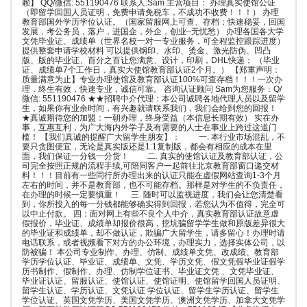
赖】 QQ/微信: 551190476 联系人:Sam 主营项目： 办理真实使馆公证
（即留学回国人员证明，免费申请免税车，不成功不收费！！！） 办理
教育部国外学历学位认证。（国家留服网上可查、存档；快速稳妥，回国
发展，考公务员，落户，进国企，外企，创业–无忧愁） 办理各国各大学
文凭毕业证、成绩单（世界名校一对一专业服务，可全程监控跟踪进度）
提供整套申请学校材料 可以提供钢印、水印、烫金、激光防伪、凹凸
版、版的毕业证、百分之百让您满意、设计，印刷，DHL快递； （毕业
证、成绩单7个工作日，真实大使馆教育部认证2个月。） 【郑重声明：
质量满意为止】专业办理使馆及教育部认证100%可查存档！！！一次办
理，终生有效，快速专业，诚信可靠。 咨询认证顾问 Sam为您服务：Q/
微信: 551190476 ★★招聘中介代理：本公司诚聘各地代理人员以及留学
生，如果你有业余时间，有兴趣就请联系我们，我们会给到您的回报！
★真诚期待您的加盟：一朝办理，终身受益（本信息长期有效） 实在办
事，互惠互利，为广大海内外学子及有需要的人士在事业上跨过这道门
槛！ 【我们真诚的提醒广大留学生朋友】： 一. 本行业市场混乱，不
要只贪图便宜，无论是真实版还是1:1复制版，都会有相应的成本在里
面，我们保证一分钱一分货！ 二. 真实的使馆认证及教育部认证，公
司完全按照正规的流程手续,可陪同客户一起前往北京教育部窗口递交材
料！！！目前有一些同行所办理出来的认证只能在虚假网站查询1-3个月
左右的时间，并不是教育部，也不可能存档。那样是对学生的不负责任，
在办理的时候一定要慎重！ 三. 随时可以监视进度，我们会让您清楚看
到，你所投入的每一分钱都能够确实得到回报，若您认为不值得，完全可
以中止付款。 四：面对网上有些不良个人中介，真实教育部认证故意虚
假报价，毕业证、成绩单却报价很高，挖坑骗留学学生做和原版差异很大
的毕业证和成绩单，却不做认证，欺骗广大留学生，请多留心！办理时请
电话联系，或者视频看下对方的办公环境，办理实力，选择实体公司，以
防被骗！ 本公司专业制作、办理、仿制、成绩单文凭、改成绩、教育部
学历学位认证、毕业证、成绩单、文凭、学历文凭、假文凭假毕业证假学
历书制作、假制作、办理、仿制学位证书、毕业证文凭 、文凭毕业证、
毕业证认证、留服认证、使馆认证、使馆证明、使馆留学回国人员证明、
留学生认证、学历认证、文凭认证 学位认证、留学生学历认证、留学生
学位认证、英国文凭学历、美国文凭学历、澳洲文凭学历、加拿大文凭学