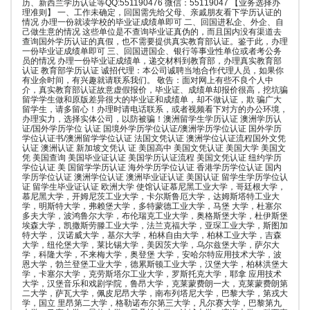
历、新西兰学历认证等QQ:551190476 微信：55119047 【业务选择办
理准则】 一、工作未确定，回国需先给父母、亲戚朋友看下学历认证的
情况 办理一份就读学校的毕业证成绩单即可 二、回国进私企、外企、自
己做生意的情况 这些单位是不查询毕业证真伪的，而且国内没有渠道去
查询国外学历认证的真假，也不需要提供真实教育部认证。鉴于此，办理
一份毕业证成绩单即可 三、回国进国企、银行等事业性单位或者考公务
员的情况 办理一份毕业证成绩单，递交材料到教育部，办理真实教育部
认证 教育部学历认证 诚招代理：本公司诚聘当地合作代理人员，如果你
有业余时间，有兴趣就请联系我们。 敬告：面对网上有些不良个人中
介，真实教育部认证故意虚假报价，毕业证、成绩单却报价很高，挖坑骗
留学学生做和原版差异很大的毕业证和成绩单，却不做认证，欺 骗广大
留学生，请多留心！办理时请电话联系，或者视频看下对方的办公环境，
办理实力，选择实体公司，以防被骗！澳洲留学生学历认证 澳洲学历认
证/国外学历学位 认证 国境外学历学位认证/澳洲学历学位认证 国外学历
学位认证书/澳洲留学学位认证 法国文凭认证 澳洲学位认证流程国外文凭
认证 澳洲认证 新加坡文凭认 证 美国高中 美国文凭认证 美国大学 美国文
凭 美国查询 美国毕业证认证 美国学历认证流程 美国文凭认证 纽约学历
学位认证 美 国留学学历认证 海外学历学位认证 香港学历学位认证 国内
学历学位认证 澳洲学位认证 澳洲毕业证认证 美国认证 留学生学历学位认
证 留学生毕业证认证 欧洲大学 使馆认证慕尼黑工业大学，哥廷根大学，
慕尼黑大学，开姆尼茨工业大学，卡尔斯鲁厄大学，达姆斯塔特工业大
学，明斯特大学，弗赖堡大学，多特蒙德工业大学，马堡 大学，杜塞尔
多夫大学，波鸿鲁尔大学，布伦瑞克工业大学，奥格斯堡大学，杜伊斯堡
埃森大学，凯撒斯劳滕工业大学，法兰克福大学，亚琛工业大学，斯图加
特大学， 汉诺威大学，基尔大学，柏林自由大学，柏林工业大学，吉森
大学，纽伦堡大学，莱比锡大学，美因茨大学，乌尔兹堡大学，萨尔大
学，科隆大学，不来梅大学，奥登堡 大学，安哈尔特应用技术大学，波
恩大学，勃兰登堡工业大学，德累斯顿工业大学，汉堡大学，柏林洪堡大
学，卡塞尔大学，克劳斯塔尔工业大学，罗斯托克大学，耶拿 应用技术
大学，汉堡音乐和戏剧学院，鲁昂大学，克莱蒙费朗一大，克莱蒙费朗第
二大学，萨瓦大学，佩皮尼昂大学，南布列塔尼大学，巴黎大学，第戎大
学，国立 里昂第二大学，格勒诺布尔第三大学，凡尔赛大学，巴黎第九