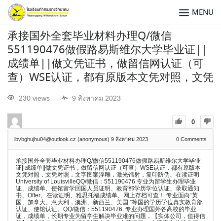
MENU
承接国外全套毕业材料办理Q/微信
551190476做假路易斯维尔大学毕业证||
成绩单||做文凭证书，做留信网认证（可
查）WSE认证，都有原版本文凭对照，文凭
230 views
9 สิงหาคม 2023
0
ibvbghujhu04@outlook.cz (anonymous)
9 สิงหาคม 2023
0
Comments
承接国外全套毕业材料办理Q/微信551190476做假路易斯维尔大学毕业
证||成绩单||做文凭证书，做留信网认证（可查）WSE认证，都有原版本
文凭对照，文凭对照，文字图案浮雕，激光镭射，复印防伪、在读证明
University of LouisvilleQQ/微信：551190476.专业为留学生办理毕业
证、成绩单、使馆留学回国人员证明、教育部学历学位认证、录取通知
书、Offer、在读证明、雅思托福成绩单、网上存档可查！ 专业面向“英
国、加拿大、意大利，澳洲、新西兰、美国 ”等国的学历学位真实教育部
认证、使馆认证。QQ/微信：551190476. 专业办理国外各高校的毕业
证，成绩单，长期专业为留学生解决毕业难的问题，【实体公司，值得信