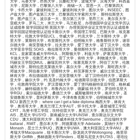
大学，马赛大学，昂热大学，贝桑松大学，波城大学，滨海大学，科西嘉
大学，尼斯大学，巴黎第八大学， 南锡一大，雷恩一大，巴黎第四大
学，卡昂大学，蒙彼利埃三大，蒙彼利埃大学，图尔大学，INSEEC，图
卢兹大学，图卢兹第三大学，巴黎第四大学索邦大学， 斯特拉斯堡大
学，图卢兹三大，波尔多一大，里尔第三大学，里昂三大，奥尔良大学，
亚眠大学，罗马二大，米兰大学，马兰欧尼，办理德国毕业证文凭学历认
证成绩单 留学回国证明 英国大学： 办理英国毕业证文凭学历认证成绩单
留学回国证明使馆认证纽卡斯尔大学，帝国理工学院，巴斯大学，埃克塞
特大学，伦敦大学学院UCL，华威大学，约克大学，兰卡斯特 大学，萨
里大学，莱斯特大学，布里斯托大学，伯明翰大学，格鲁斯特大学，谢菲
尔德大学，南安普顿大学，拉夫堡大学，爱丁堡大学，诺丁汉大学，伦敦
大学亚非学院 SOAS，格拉斯哥大学，曼彻斯特大学，伦敦国王学院
KCL，皇家霍洛威大学RHUL，阿斯顿大学，利兹大学，萨塞克斯大学，
卡迪夫大学，伦敦艺术大学，雷丁大学，肯特 大学，利物浦大学，伦敦
玛丽女王学院QMUL，赫瑞瓦特大学，埃塞克斯大学，阿伯丁大学，伦敦
城市大学，斯特拉思克莱德大学，基尔大学，考文垂大学，斯旺西大学，
邓迪大学，阿伯泰大学，切斯特大学，朴茨茅斯大学，威尔士班戈大学，
林肯大学，布拉德福德大学，北安普顿大学，诺丁汉特伦特大学，诺森比
亚大学，赫尔大学，约 克圣约翰大学，哈德斯菲尔德大学，伯恩茅斯大
学，伦敦商学院大学，罗汉普顿大学，爱丁堡玛格丽特皇后学院，格林威
治大学，赫特福德大学，布鲁内尔大学，德蒙福 特大学，罗伯特戈登大
学RGU，索尔福德大学，桑德兰大学，威斯敏斯特大学，南岸大学，圣
安德鲁斯大学，普利茅斯大学，牛津布鲁克斯大学，伯明翰城市大学
BCU 新西兰大学： where can I get a fake diploma 梅西大学，林肯大
学，奥塔哥大学，奥克兰理工大学AUT，怀卡托大学，基督城理工学院
CPIT，马努卡理工学院，坎特伯雷大学，奥克兰大学，奥克兰商学院
AIS，悉尼大 学USYD，新南威尔士大学UNSW，查尔斯达尔文大学
CDU，澳大利亚联邦大学，斯威本科技大学Swinburne，巴拉瑞特大学
ballarat，RMIT，墨尔本大学，阿德莱德大学 Adelaide，莫纳什大学
Monash，昆士兰大学UQ，西澳大学UWA，澳大利亚国立大学ANU，麦
考瑞大学Macquarie，纽卡斯尔大学，卧龙岗大学Wollongong，格里菲
斯大学 Griffith，弗林德斯大学Flinders，塔斯马尼亚大学UTAS，堪培拉