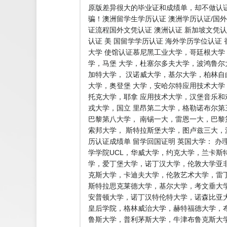
原版差异很大的毕业证和成绩单，却不做认
骗！澳洲留学生学历认证 澳洲学历认证/国外
证流程国外文凭认证 澳洲认证 新加坡文凭认
认证 美 国留学学历认证 海外学历学位认证
大学 使馆认证慕尼黑工业大学，哥廷根大
学，马堡 大学，杜塞尔多夫大学，波鸿鲁
加特大学， 汉诺威大学，基尔大学，柏林
大学，奥登堡 大学，安哈尔特应用技术大
托克大学，耶拿 应用技术大学，汉堡音乐
戎大学，国立 里昂第二大学，格勒诺布尔
巴黎第八大学， 南锡一大，雷恩一大，巴黎
索邦大学， 斯特拉斯堡大学，图卢兹三大
历认证成绩单 留学回国证明 英国大学： 
学学院UCL，华威大学，约克大学，兰卡斯
学，爱丁堡大学，诺丁汉大学，伦敦大学亚非
克斯大学，卡迪夫大学，伦敦艺术大学，雷丁
斯特拉思克莱德大学，基尔大学，考文垂大
安普顿大学，诺丁汉特伦特大学，诺森比亚
皇后学院，格林威治大学，赫特福德大学，
鲁斯大学，普利茅斯大学，牛津布鲁克斯大学，伯明翰