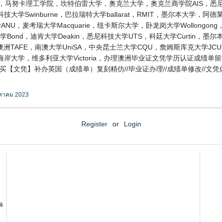
T，马努卡理工学院，坎特伯雷大学，奥克兰大学，奥克兰商学院AIS，悉尼
Swinburne，巴拉瑞特大学ballarat，RMIT，墨尔本大学，阿德莱德
麦考瑞大学Macquarie，纽卡斯尔大学，卧龙岗大学Wollongong，格里菲
ond，迪肯大学Deakin，悉尼科技大学UTS，科廷大学Curtin，墨
ch，澳洲TAFE，南澳大学UniSA，中央昆士兰大学CQU，詹姆斯库克大学J
海岸大学，维多利亚大学Victoria，办理澳洲毕业证文凭学历认证成绩单
/购买【文凭】补办英国（成绩单）复刻精仿//毕业证办理//成绩单修改//文凭偽
งหาคม 2023
Register
or
Login
ด