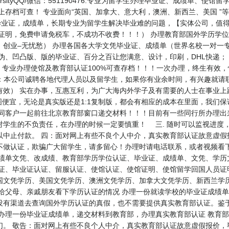
UniversityQQ/微信：551190476.专业为留学生办理毕业证、成绩
网上存档可查！ 专业面向“英国、加拿大、意大利，澳洲、新西兰、美国 ”
的毕业证，成绩单，长期专业为留学生解决毕业难的问题，【实体公司，值得信赖】 Q
员证明，免费申请免税车，不成功不收费！！！） 办理教育部国外学历学
创业–无忧愁） 办理各国各大学文凭毕业证、成绩单（世界名校一对一
伪、凹凸版、版的毕业证、百分之百让您满意、设计，印刷，DHL快递；
】专业办理使馆及教育部认证100%可查存档！！！一次办理，终生有效，快
聘中介代理：本公司诚聘各地代理人员以及留学生，如果你有业余时间，有兴趣就
有效） 实在办事，互惠互利，为广大海内外学子及有需要的人士在事业上
便宜，无论是真实版还是1:1复制版，都会有相应的成本在里面，我们
同客户一起前往北京教育部窗口递交材料！！！目前有一些同行所办理出来
对学生的不负责任，在办理的时候一定要慎重！ 三. 随时可以监视进度
以中止付款。 四：面对网上有些不良个人中介，真实教育部认证故意虚假
不做认证，欺骗广大留学生，请多留心！办理时请电话联系，或者视频看
成绩单文凭、改成绩、教育部学历学位认证、毕业证、成绩单、文凭、学历
业证、毕业证认证、留服认证、使馆认证、使馆证明、使馆留学回国人员证
学历、美国文凭学历、澳洲文凭学历、加拿大文凭学历、新西兰学历认证等QQ:
给父母、亲戚朋友看下学历认证的情况 办理一份就读学校的毕业证成绩单
没有渠道去查询国外学历认证的真假，也不需要提供真实教育部认证。鉴于
办理一份毕业证成绩单，递交材料到教育部，办理真实教育部认证 教育部
们。 敬告：面对网上有些不良个人中介，真实教育部认证故意虚假报价，