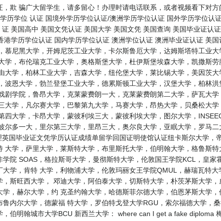
证，欺 骗广大留学生，请多留心！办理时请电话联系，或者视频看下对方
学历学位 认证 国境外学历学位认证/澳洲学历学位认证 国外学历学位认证
 证 美国高中 美国文凭认证 美国大学 美国文凭 美国查询 美国毕业证认
 香港学历学位认证 国内学历学位认证 澳洲学位认证 澳洲毕业证认证 美国
学，慕尼黑大学，开姆尼茨工业大学，卡尔斯鲁厄大学，达姆斯塔特工业大
尔大学，布伦瑞克工业大学，奥格斯堡大学，杜伊斯堡埃森大学，凯撒斯劳
自由大学，柏林工业大学，吉森大学，纽伦堡大学，莱比锡大学，美因茨大
学，波恩大学，勃兰登堡工业大学，德累斯顿工业大学，汉堡大学，柏林洪
和戏剧学院，鲁昂大学，克莱蒙费朗一大，克莱蒙费朗第二大学，萨瓦大学
第三大学，凡尔赛大学，巴黎第九大学，马赛大学，昂热大学，贝桑松大学
第四大学，卡昂大学，蒙彼利埃三大，蒙彼利埃大学，图尔大学，INSE
，波尔多一大，里尔第三大学，里昂三大，奥尔良大学，亚眠大学，罗马二
办理英国毕业证文凭学历认证成绩单留学回国证明使馆认证纽卡斯尔大学，
特 大学，萨里大学，莱斯特大学，布里斯托大学，伯明翰大学，格鲁斯
学院 SOAS，格拉斯哥大学，曼彻斯特大学，伦敦国王学院KCL，皇家
大学，肯特 大学，利物浦大学，伦敦玛丽女王学院QMUL，赫瑞瓦特
学，斯旺西大学， 邓迪大学，阿伯泰大学，切斯特大学，朴茨茅斯大学，
大学，赫尔大学，约 克圣约翰大学，哈德斯菲尔德大学，伯恩茅斯大学，
布鲁内尔大学，德蒙福 特大学，罗伯特戈登大学RGU，索尔福德大学，
城市大学BCU 新西兰大学： where can I get a fake dip