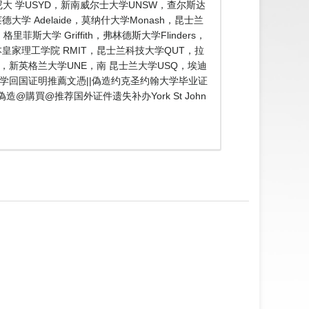
大 学USYD，新南威尔士大学UNSW，查尔斯达
大学 Adelaide，莫纳什大学Monash，昆士兰
斯大学 Griffith，弗林德斯大学Flinders，
尔本皇家理工学院 RMIT，昆士兰科技大学QUT，拉
CU，新英格兰大学UNE，南 昆士兰大学USQ，埃迪
留学回国证明推薦文憑||偽造约克圣约翰大学毕业证
造@購買@推荐国外证件遗失补办York St John