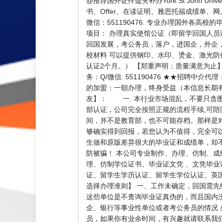
@推荐国外证件遗失补办York St John 
书、Offer、在读证明、雅思托福成绩单、
微信：551190476. 专业办理国外各高校
项目： 办理真实使馆公证（即留学回国人
回国发展，考公务员，落户，进国企，外企，
校材料 可以提供钢印、水印、烫金、激光防
认证2个月。） 【郑重声明：质量满意为止
务：Q/微信: 551190476 ★★招
的加盟：一朝办理，终身受益（本信息长期
友】： 一. 本行业市场混乱，不要只贪图
部认证，公司完全按照正规的流程手续,可陪
间，并不是教育部，也不可能存档。那样是
够确实得到回报，若您认为不值得，完全可
生做和原版差异很大的毕业证和成绩单，却
防被骗！ 本公司专业制作、办理、仿制、
理、仿制学位证书、毕业证文凭 、文凭毕
证、留学生学历认证、留学生学位认证、英国文凭
选择办理准则】 一、工作未确定，回国需先
这些单位是不查询毕业证真伪的，而且国内
企、银行等事业性单位或者考公务员的情况 
员，如果你有业余时间，有兴趣就请联系我