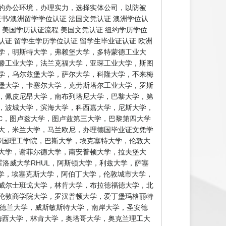
的办公环境，办理实力，选择实体公司，以防被
书/澳洲留学学位认证 法国文凭认证 澳洲学位认
证 美国学历认证流程 美国文凭认证 纽约学历学位
认证 留学生学历学位认证 留学生毕业证认证 欧洲
学，明斯特大学，弗赖堡大学，多特蒙德工业大
滕工业大学，法兰克福大学，亚琛工业大学，斯图
学，乌尔兹堡大学，萨尔大学，科隆大学，不来梅
堡大学，卡塞尔大学，克劳斯塔尔工业大学，罗斯
，佩皮尼昂大学，南布列塔尼大学，巴黎大学，第
，波城大学，滨海大学，科西嘉大学，尼斯大学，
EC，图卢兹大学，图卢兹第三大学，巴黎第四大学
大，米兰大学，马兰欧尼，办理德国毕业证文凭学
帝国理工学院，巴斯大学，埃克塞特大学，伦敦大
特大学，谢菲尔德大学，南安普顿大学，拉夫堡大
霍洛威大学RHUL，阿斯顿大学，利兹大学，萨塞
大学，埃塞克斯大学，阿伯丁大学，伦敦城市大学，
威尔士班戈大学，林肯大学，布拉德福德大学，北
伦敦商学院大学，罗汉普顿大学，爱丁堡玛格丽特
桑德兰大学，威斯敏斯特大学，南岸大学，圣安德
loma 梅西大学，林肯大学，奥塔哥大学，奥克兰理工大