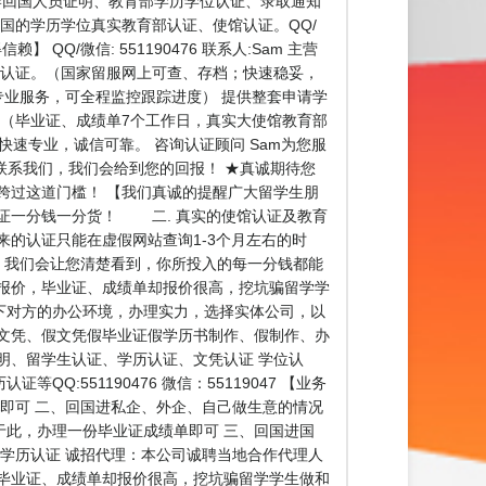
单、使馆留学回国人员证明、教育部学历学位认证、录取通知
等国的学历学位真实教育部认证、使馆认证。QQ/
Q/微信: 551190476 联系人:Sam 主营
位认证。（国家留服网上可查、存档；快速稳妥，
专业服务，可全程监控跟踪进度） 提供整套申请学
 （毕业证、成绩单7个工作日，真实大使馆教育部
速专业，诚信可靠。 咨询认证顾问 Sam为您服
请联系我们，我们会给到您的回报！ ★真诚期待您
跨过这道门槛！ 【我们真诚的提醒广大留学生朋
保证一分钱一分货！ 二. 真实的使馆认证及教育
的认证只能在虚假网站查询1-3个月左右的时
，我们会让您清楚看到，你所投入的每一分钱都能
报价，毕业证、成绩单却报价很高，挖坑骗留学学
下对方的办公环境，办理实力，选择实体公司，以
文凭、假文凭假毕业证假学历书制作、假制作、办
明、留学生认证、学历认证、文凭认证 学位认
551190476 微信：55119047 【业务
即可 二、回国进私企、外企、自己做生意的情况
此，办理一份毕业证成绩单即可 三、回国进国
学历认证 诚招代理：本公司诚聘当地合作代理人
毕业证、成绩单却报价很高，挖坑骗留学学生做和