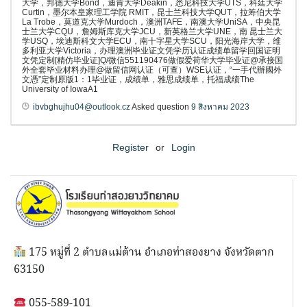
大学，邦德大学Bond，迪肯大学Deakin，悉尼科技大学UTS，科廷大学
Curtin，墨尔本皇家理工学院 RMIT，昆士兰科技大学QUT，拉筹伯大学
La Trobe，莫道克大学Murdoch，澳洲TAFE，南澳大学UniSA，中央昆
士兰大学CQU，詹姆斯库克大学JCU，新英格兰大学UNE，南 昆士兰大
学USQ，埃迪斯科文大学ECU，南十字星大学SCU，阳光海岸大学，维
多利亚大学Victoria，办理澳洲毕业证文凭学历认证成绩单留学回国证明
文凭定制[精仿毕业证]Q/微信551190476做假爱荷华大学毕业证@承接国
外全套毕业材料办理@做留信网认证（可查）WSE认证，“一手代辦國外
文憑”定制原版1：1毕业证，成绩单，雅思成绩单，托福成绩The
University of IowaA1
ibvbghujhu04@outlook.cz
Asked question
9 สิงหาคม 2023
Register
or
Login
175 หมู่ที่ 2 ตำบลแม่ต้าน อำเภอท่าสองยาง จังหวัดตาก
63150
055-589-101