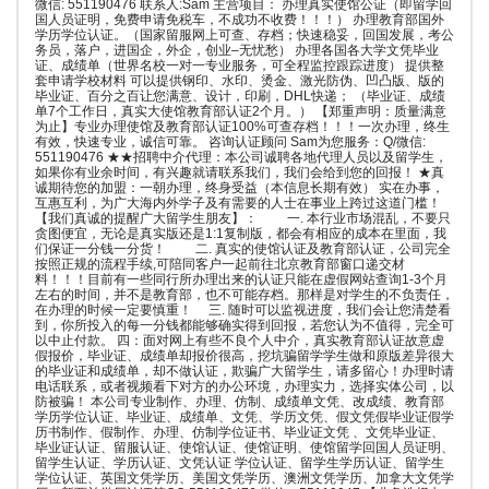
微信: 551190476 联系人:Sam 主营项目： 办理真实使馆公证（即留学回
国人员证明，免费申请免税车，不成功不收费！！！） 办理教育部国外
学历学位认证。（国家留服网上可查、存档；快速稳妥，回国发展，考公
务员，落户，进国企，外企，创业–无忧愁） 办理各国各大学文凭毕业
证、成绩单（世界名校一对一专业服务，可全程监控跟踪进度） 提供整
套申请学校材料 可以提供钢印、水印、烫金、激光防伪、凹凸版、版的
毕业证、百分之百让您满意、设计，印刷，DHL快递； （毕业证、成绩
单7个工作日，真实大使馆教育部认证2个月。） 【郑重声明：质量满意
为止】专业办理使馆及教育部认证100%可查存档！！！一次办理，终生
有效，快速专业，诚信可靠。 咨询认证顾问 Sam为您服务：Q/微信:
551190476 ★★招聘中介代理：本公司诚聘各地代理人员以及留学生，
如果你有业余时间，有兴趣就请联系我们，我们会给到您的回报！ ★真
诚期待您的加盟：一朝办理，终身受益（本信息长期有效） 实在办事，
互惠互利，为广大海内外学子及有需要的人士在事业上跨过这道门槛！
【我们真诚的提醒广大留学生朋友】： 一. 本行业市场混乱，不要只
贪图便宜，无论是真实版还是1:1复制版，都会有相应的成本在里面，我
们保证一分钱一分货！ 二. 真实的使馆认证及教育部认证，公司完全
按照正规的流程手续,可陪同客户一起前往北京教育部窗口递交材
料！！！目前有一些同行所办理出来的认证只能在虚假网站查询1-3个月
左右的时间，并不是教育部，也不可能存档。那样是对学生的不负责任，
在办理的时候一定要慎重！ 三. 随时可以监视进度，我们会让您清楚看
到，你所投入的每一分钱都能够确实得到回报，若您认为不值得，完全可
以中止付款。 四：面对网上有些不良个人中介，真实教育部认证故意虚
假报价，毕业证、成绩单却报价很高，挖坑骗留学学生做和原版差异很大
的毕业证和成绩单，却不做认证，欺骗广大留学生，请多留心！办理时请
电话联系，或者视频看下对方的办公环境，办理实力，选择实体公司，以
防被骗！ 本公司专业制作、办理、仿制、成绩单文凭、改成绩、教育部
学历学位认证、毕业证、成绩单、文凭、学历文凭、假文凭假毕业证假学
历书制作、假制作、办理、仿制学位证书、毕业证文凭 、文凭毕业证、
毕业证认证、留服认证、使馆认证、使馆证明、使馆留学回国人员证明、
留学生认证、学历认证、文凭认证 学位认证、留学生学历认证、留学生
学位认证、英国文凭学历、美国文凭学历、澳洲文凭学历、加拿大文凭学