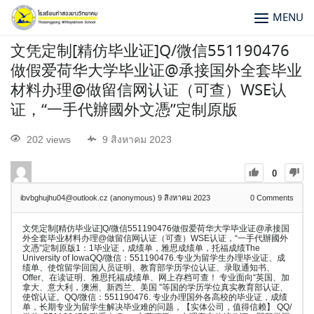
MENU
文凭定制[精仿毕业证]Q/微信551190476
做假爱荷华大学毕业证@承接国外全套毕业
材料办理@做留信网认证（可查）WSE认
证，“一手代辦國外文憑”定制原版
202 views
9 สิงหาคม 2023
0
ibvbghujhu04@outlook.cz (anonymous)
9 สิงหาคม 2023
0
Comments
文凭定制[精仿毕业证]Q/微信551190476做假爱荷华大学毕业证@承接国
外全套毕业材料办理@做留信网认证（可查）WSE认证，“一手代辦國外
文憑”定制原版1：1毕业证，成绩单，雅思成绩单，托福成绩The
University of IowaQQ/微信：551190476.专业为留学生办理毕业证、成
绩单、使馆留学回国人员证明、教育部学历学位认证、录取通知书、
Offer、在读证明、雅思托福成绩单、网上存档可查！ 专业面向“英国、加
拿大、意大利，澳洲、新西兰、美国 ”等国的学历学位真实教育部认证、
使馆认证。QQ/微信：551190476. 专业办理国外各高校的毕业证，成绩
单，长期专业为留学生解决毕业难的问题，【实体公司，值得信赖】 QQ/