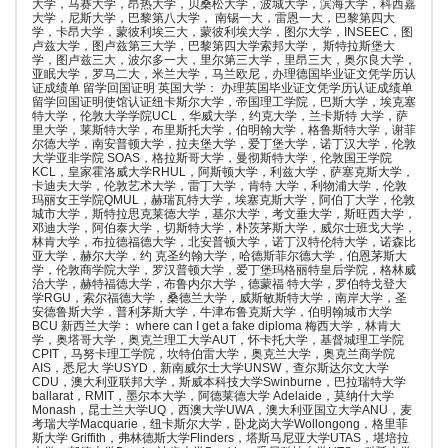
大学，马赛大学，昂热大学，贝桑松大学，波城大学，滨海大学，科西嘉
大学，尼斯大学，巴黎第八大学， 南锡一大，雷恩一大，巴黎第四大
学，卡昂大学，蒙彼利埃三大，蒙彼利埃大学，图尔大学，INSEEC，图
卢兹大学，图卢兹第三大学，巴黎第四大学索邦大学， 斯特拉斯堡大
学，图卢兹三大，波尔多一大，里尔第三大学，里昂三大，奥尔良大学，
亚眠大学，罗马二大，米兰大学，马兰欧尼，办理德国毕业证文凭学历认
证成绩单 留学回国证明 英国大学： 办理英国毕业证文凭学历认证成绩单
留学回国证明使馆认证纽卡斯尔大学，帝国理工学院，巴斯大学，埃克塞
特大学，伦敦大学学院UCL，华威大学，约克大学，兰卡斯特 大学，萨
里大学，莱斯特大学，布里斯托大学，伯明翰大学，格鲁斯特大学，谢菲
尔德大学，南安普顿大学，拉夫堡大学，爱丁堡大学，诺丁汉大学，伦敦
大学亚非学院 SOAS，格拉斯哥大学，曼彻斯特大学，伦敦国王学院
KCL，皇家霍洛威大学RHUL，阿斯顿大学，利兹大学，萨塞克斯大学，
卡迪夫大学，伦敦艺术大学，雷丁大学，肯特 大学，利物浦大学，伦敦
玛丽女王学院QMUL，赫瑞瓦特大学，埃塞克斯大学，阿伯丁大学，伦敦
城市大学，斯特拉思克莱德大学，基尔大学，考文垂大学，斯旺西大学，
邓迪大学，阿伯泰大学，切斯特大学，朴茨茅斯大学，威尔士班戈大学，
林肯大学，布拉德福德大学，北安普顿大学，诺丁汉特伦特大学，诺森比
亚大学，赫尔大学，约 克圣约翰大学，哈德斯菲尔德大学，伯恩茅斯大
学，伦敦商学院大学，罗汉普顿大学，爱丁堡玛格丽特皇后学院，格林威
治大学，赫特福德大学，布鲁内尔大学，德蒙福 特大学，罗伯特戈登大
学RGU，索尔福德大学，桑德兰大学，威斯敏斯特大学，南岸大学，圣
安德鲁斯大学，普利茅斯大学，牛津布鲁克斯大学，伯明翰城市大学
BCU 新西兰大学： where can I get a fake diploma 梅西大学，林肯大
学，奥塔哥大学，奥克兰理工大学AUT，怀卡托大学，基督城理工学院
CPIT，马努卡理工学院，坎特伯雷大学，奥克兰大学，奥克兰商学院
AIS，悉尼大 学USYD，新南威尔士大学UNSW，查尔斯达尔文大学
CDU，澳大利亚联邦大学，斯威本科技大学Swinburne，巴拉瑞特大学
ballarat，RMIT，墨尔本大学，阿德莱德大学 Adelaide，莫纳什大学
Monash，昆士兰大学UQ，西澳大学UWA，澳大利亚国立大学ANU，麦
考瑞大学Macquarie，纽卡斯尔大学，卧龙岗大学Wollongong，格里菲
斯大学 Griffith，弗林德斯大学Flinders，塔斯马尼亚大学UTAS，堪培拉