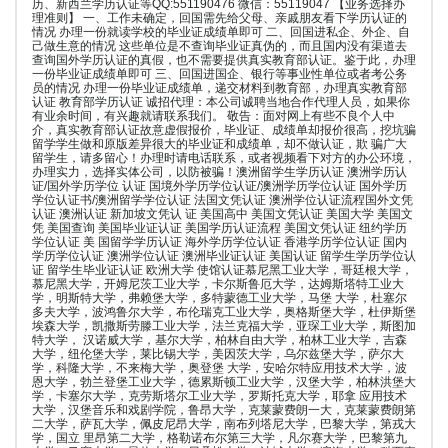
历、新西兰学历认证等QQ:551190476 微信：55119047 【业务选择办
理准则】 一、工作未确定，回国需先给父母、亲戚朋友看下学历认证的
情况 办理一份就读学校的毕业证成绩单即可 二、回国进私企、外企、自
己做生意的情况 这些单位是不查询毕业证真伪的，而且国内没有渠道去
查询国外学历认证的真假，也不需要提供真实教育部认证。鉴于此，办理
一份毕业证成绩单即可 三、回国进国企、银行等事业性单位或者考公务
员的情况 办理一份毕业证成绩单，递交材料到教育部，办理真实教育部
认证 教育部学历认证 诚招代理：本公司诚聘当地合作代理人员，如果你
有业余时间，有兴趣就请联系我们。 敬告：面对网上有些不良个人中
介，真实教育部认证故意虚假报价，毕业证、成绩单却报价很高，挖坑骗
留学学生做和原版差异很大的毕业证和成绩单，却不做认证，欺 骗广大
留学生，请多留心！办理时请电话联系，或者视频看下对方的办公环境，
办理实力，选择实体公司，以防被骗！澳洲留学生学历认证 澳洲学历认
证/国外学历学位 认证 国境外学历学位认证/澳洲学历学位认证 国外学历
学位认证书/澳洲留学学位认证 法国文凭认证 澳洲学位认证流程国外文凭
认证 澳洲认证 新加坡文凭认 证 美国高中 美国文凭认证 美国大学 美国文
凭 美国查询 美国毕业证认证 美国学历认证流程 美国文凭认证 纽约学历
学位认证 美 国留学学历认证 海外学历学位认证 香港学历学位认证 国内
学历学位认证 澳洲学位认证 澳洲毕业证认证 美国认证 留学生学历学位认
证 留学生毕业证认证 欧洲大学 使馆认证慕尼黑工业大学，哥廷根大学，
慕尼黑大学，开姆尼茨工业大学，卡尔斯鲁厄大学，达姆斯塔特工业大
学，明斯特大学，弗赖堡大学，多特蒙德工业大学，马堡 大学，杜塞尔
多夫大学，波鸿鲁尔大学，布伦瑞克工业大学，奥格斯堡大学，杜伊斯堡
埃森大学，凯撒斯劳滕工业大学，法兰克福大学，亚琛工业大学，斯图加
特大学， 汉诺威大学，基尔大学，柏林自由大学，柏林工业大学，吉森
大学，纽伦堡大学，莱比锡大学，美因茨大学，乌尔兹堡大学，萨尔大
学，科隆大学，不来梅大学，奥登堡 大学，安哈尔特应用技术大学，波
恩大学，勃兰登堡工业大学，德累斯顿工业大学，汉堡大学，柏林洪堡大
学，卡塞尔大学，克劳斯塔尔工业大学，罗斯托克大学，耶拿 应用技术
大学，汉堡音乐和戏剧学院，鲁昂大学，克莱蒙费朗一大，克莱蒙费朗第
二大学，萨瓦大学，佩皮尼昂大学，南布列塔尼大学，巴黎大学，第戎大
学，国立 里昂第二大学，格勒诺布尔第三大学，凡尔赛大学，巴黎第九