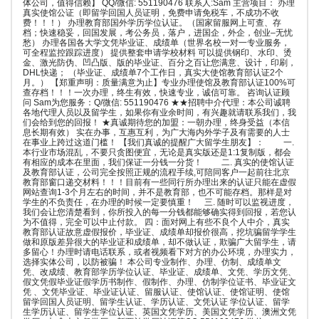
体公司，值得信赖】 QQ/微信: 551190476 联系人:Sam 主营项目： 办理
真实使馆公证（即留学回国人员证明，免费申请免税车，不成功不收
费！！！） 办理教育部国外学历学位认证。（国家留服网上可查、存
档；快速稳妥，回国发展，考公务员，落户，进国企，外企，创业–无忧
愁） 办理各国各大学文凭毕业证、成绩单（世界名校一对一专业服务，
可全程监控跟踪进度） 提供整套申请学校材料 可以提供钢印、水印、烫
金、激光防伪、凹凸版、版的毕业证、百分之百让您满意、设计，印刷，
DHL快递； （毕业证、成绩单7个工作日，真实大使馆教育部认证2个
月。） 【郑重声明：质量满意为止】专业办理使馆及教育部认证100%可
查存档！！！一次办理，终生有效，快速专业，诚信可靠。 咨询认证顾
问 Sam为您服务：Q/微信: 551190476 ★★招聘中介代理：本公司诚聘
各地代理人员以及留学生，如果你有业余时间，有兴趣就请联系我们，我
们会给到您的回报！ ★真诚期待您的加盟：一朝办理，终身受益（本信
息长期有效） 实在办事，互惠互利，为广大海内外学子及有需要的人士
在事业上跨过这道门槛！ 【我们真诚的提醒广大留学生朋友】： 一.
本行业市场混乱，不要只贪图便宜，无论是真实版还是1:1复制版，都会
有相应的成本在里面，我们保证一分钱一分货！ 二. 真实的使馆认证
及教育部认证，公司完全按照正规的流程手续,可陪同客户一起前往北京
教育部窗口递交材料！！！目前有一些同行所办理出来的认证只能在虚假
网站查询1-3个月左右的时间，并不是教育部，也不可能存档。那样是对
学生的不负责任，在办理的时候一定要慎重！ 三. 随时可以监视进度，
我们会让您清楚看到，你所投入的每一分钱都能够确实得到回报，若您认
为不值得，完全可以中止付款。 四：面对网上有些不良个人中介，真实
教育部认证故意虚假报价，毕业证、成绩单却报价很高，挖坑骗留学学生
做和原版差异很大的毕业证和成绩单，却不做认证，欺骗广大留学生，请
多留心！办理时请电话联系，或者视频看下对方的办公环境，办理实力，
选择实体公司，以防被骗！ 本公司专业制作、办理、仿制、成绩单文
凭、改成绩、教育部学历学位认证、毕业证、成绩单、文凭、学历文凭、
假文凭假毕业证假学历书制作、假制作、办理、仿制学位证书、毕业证文
凭 、文凭毕业证、毕业证认证、留服认证、使馆认证、使馆证明、使馆
留学回国人员证明、留学生认证、学历认证、文凭认证 学位认证、留学
生学历认证、留学生学位认证、英国文凭学历、美国文凭学历、澳洲文凭