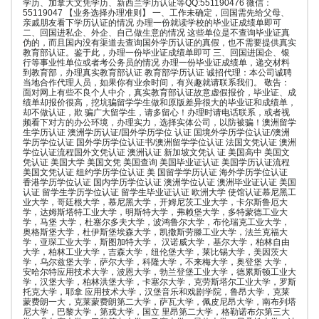
学历、加拿大文凭学历、新西兰学历认证等QQ:551190476 微信：
55119047 【业务选择办理准则】 一、工作未确定，回国需先给父母、
亲戚朋友看下学历认证的情况 办理一份就读学校的毕业证成绩单即可
二、回国进私企、外企、自己做生意的情况 这些单位是不查询毕业证真
伪的，而且国内没有渠道去查询国外学历认证的真假，也不需要提供真实
教育部认证。鉴于此，办理一份毕业证成绩单即可 三、回国进国企、银
行等事业性单位或者考公务员的情况 办理一份毕业证成绩单，递交材料
到教育部，办理真实教育部认证 教育部学历认证 诚招代理：本公司诚聘
当地合作代理人员，如果你有业余时间，有兴趣就请联系我们。 敬告：
面对网上有些不良个人中介，真实教育部认证故意虚假报价，毕业证、成
绩单却报价很高，挖坑骗留学学生做和原版差异很大的毕业证和成绩单，
却不做认证，欺 骗广大留学生，请多留心！办理时请电话联系，或者视
频看下对方的办公环境，办理实力，选择实体公司，以防被骗！澳洲留学
生学历认证 澳洲学历认证/国外学历学位 认证 国境外学历学位认证/澳洲
学历学位认证 国外学历学位认证书/澳洲留学学位认证 法国文凭认证 澳洲
学位认证流程国外文凭认证 澳洲认证 新加坡文凭认 证 美国高中 美国文
凭认证 美国大学 美国文凭 美国查询 美国毕业证认证 美国学历认证流程
美国文凭认证 纽约学历学位认证 美 国留学学历认证 海外学历学位认证
香港学历学位认证 国内学历学位认证 澳洲学位认证 澳洲毕业证认证 美国
认证 留学生学历学位认证 留学生毕业证认证 欧洲大学 使馆认证慕尼黑工
业大学，哥廷根大学，慕尼黑大学，开姆尼茨工业大学，卡尔斯鲁厄大
学，达姆斯塔特工业大学，明斯特大学，弗赖堡大学，多特蒙德工业大
学，马堡 大学，杜塞尔多夫大学，波鸿鲁尔大学，布伦瑞克工业大学，
奥格斯堡大学，杜伊斯堡埃森大学，凯撒斯劳滕工业大学，法兰克福大
学，亚琛工业大学，斯图加特大学， 汉诺威大学，基尔大学，柏林自由
大学，柏林工业大学，吉森大学，纽伦堡大学，莱比锡大学，美因茨大
学，乌尔兹堡大学，萨尔大学，科隆大学，不来梅大学，奥登堡 大学，
安哈尔特应用技术大学，波恩大学，勃兰登堡工业大学，德累斯顿工业大
学，汉堡大学，柏林洪堡大学，卡塞尔大学，克劳斯塔尔工业大学，罗斯
托克大学，耶拿 应用技术大学，汉堡音乐和戏剧学院，鲁昂大学，克莱
蒙费朗一大，克莱蒙费朗第二大学，萨瓦大学，佩皮尼昂大学，南布列塔
尼大学，巴黎大学，第戎大学，国立 里昂第二大学，格勒诺布尔第三大