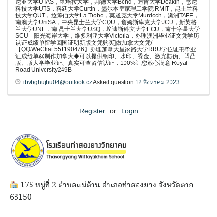
尼亚大学UTAS，堪培拉大学，邦德大学Bond，迪肯大学Deakin，悉尼
科技大学UTS，科廷大学Curtin，墨尔本皇家理工学院 RMIT，昆士兰科
技大学QUT，拉筹伯大学La Trobe，莫道克大学Murdoch，澳洲TAFE，
南澳大学UniSA，中央昆士兰大学CQU，詹姆斯库克大学JCU，新英格
兰大学UNE，南 昆士兰大学USQ，埃迪斯科文大学ECU，南十字星大学
SCU，阳光海岸大学，维多利亚大学Victoria，办理澳洲毕业证文凭学历
认证成绩单留学回国证明新版文凭购买]做加拿大文凭/
【QQ/WeChat:551190476】办理加拿大皇家路大学RRU学位证书毕业
证成绩单@制作加拿大◆可以提供钢印、水印、烫金、激光防伪、凹凸
版、版大学毕业证、真实可查留信认证，100%让您放心满意 Royal
Road University249B
ibvbghujhu04@outlook.cz
Asked question
12 สิงหาคม 2023
Register
or
Login
175 หมู่ที่ 2 ตำบลแม่ต้าน อำเภอท่าสองยาง จังหวัดตาก
63150