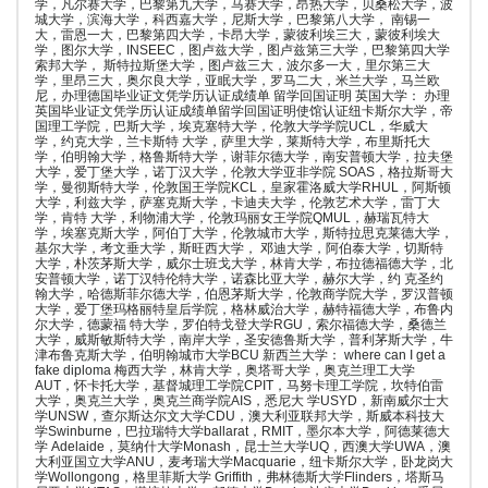
学，凡尔赛大学，巴黎第九大学，马赛大学，昂热大学，贝桑松大学，波
城大学，滨海大学，科西嘉大学，尼斯大学，巴黎第八大学， 南锡一
大，雷恩一大，巴黎第四大学，卡昂大学，蒙彼利埃三大，蒙彼利埃大
学，图尔大学，INSEEC，图卢兹大学，图卢兹第三大学，巴黎第四大学
索邦大学， 斯特拉斯堡大学，图卢兹三大，波尔多一大，里尔第三大
学，里昂三大，奥尔良大学，亚眠大学，罗马二大，米兰大学，马兰欧
尼，办理德国毕业证文凭学历认证成绩单 留学回国证明 英国大学： 办理
英国毕业证文凭学历认证成绩单留学回国证明使馆认证纽卡斯尔大学，帝
国理工学院，巴斯大学，埃克塞特大学，伦敦大学学院UCL，华威大
学，约克大学，兰卡斯特 大学，萨里大学，莱斯特大学，布里斯托大
学，伯明翰大学，格鲁斯特大学，谢菲尔德大学，南安普顿大学，拉夫堡
大学，爱丁堡大学，诺丁汉大学，伦敦大学亚非学院 SOAS，格拉斯哥大
学，曼彻斯特大学，伦敦国王学院KCL，皇家霍洛威大学RHUL，阿斯顿
大学，利兹大学，萨塞克斯大学，卡迪夫大学，伦敦艺术大学，雷丁大
学，肯特 大学，利物浦大学，伦敦玛丽女王学院QMUL，赫瑞瓦特大
学，埃塞克斯大学，阿伯丁大学，伦敦城市大学，斯特拉思克莱德大学，
基尔大学，考文垂大学，斯旺西大学， 邓迪大学，阿伯泰大学，切斯特
大学，朴茨茅斯大学，威尔士班戈大学，林肯大学，布拉德福德大学，北
安普顿大学，诺丁汉特伦特大学，诺森比亚大学，赫尔大学，约 克圣约
翰大学，哈德斯菲尔德大学，伯恩茅斯大学，伦敦商学院大学，罗汉普顿
大学，爱丁堡玛格丽特皇后学院，格林威治大学，赫特福德大学，布鲁内
尔大学，德蒙福 特大学，罗伯特戈登大学RGU，索尔福德大学，桑德兰
大学，威斯敏斯特大学，南岸大学，圣安德鲁斯大学，普利茅斯大学，牛
津布鲁克斯大学，伯明翰城市大学BCU 新西兰大学： where can I get a
fake diploma 梅西大学，林肯大学，奥塔哥大学，奥克兰理工大学
AUT，怀卡托大学，基督城理工学院CPIT，马努卡理工学院，坎特伯雷
大学，奥克兰大学，奥克兰商学院AIS，悉尼大 学USYD，新南威尔士大
学UNSW，查尔斯达尔文大学CDU，澳大利亚联邦大学，斯威本科技大
学Swinburne，巴拉瑞特大学ballarat，RMIT，墨尔本大学，阿德莱德大
学 Adelaide，莫纳什大学Monash，昆士兰大学UQ，西澳大学UWA，澳
大利亚国立大学ANU，麦考瑞大学Macquarie，纽卡斯尔大学，卧龙岗大
学Wollongong，格里菲斯大学 Griffith，弗林德斯大学Flinders，塔斯马