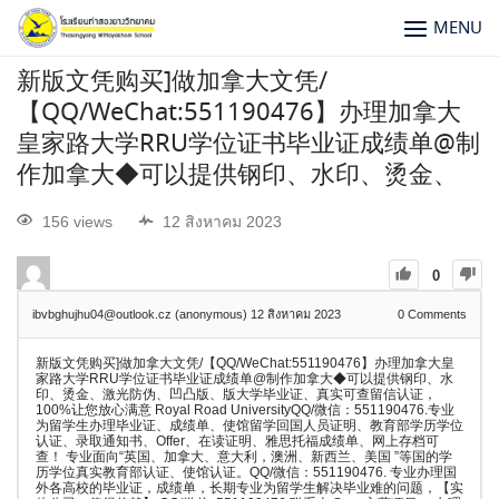
MENU
新版文凭购买]做加拿大文凭/
【QQ/WeChat:551190476】办理加拿大
皇家路大学RRU学位证书毕业证成绩单@制
作加拿大◆可以提供钢印、水印、烫金、
156 views
12 สิงหาคม 2023
0
ibvbghujhu04@outlook.cz (anonymous)
12 สิงหาคม 2023
0
Comments
新版文凭购买]做加拿大文凭/【QQ/WeChat:551190476】办理加拿大皇
家路大学RRU学位证书毕业证成绩单@制作加拿大◆可以提供钢印、水
印、烫金、激光防伪、凹凸版、版大学毕业证、真实可查留信认证，
100%让您放心满意 Royal Road UniversityQQ/微信：551190476.专业
为留学生办理毕业证、成绩单、使馆留学回国人员证明、教育部学历学位
认证、录取通知书、Offer、在读证明、雅思托福成绩单、网上存档可
查！ 专业面向“英国、加拿大、意大利，澳洲、新西兰、美国 ”等国的学
历学位真实教育部认证、使馆认证。QQ/微信：551190476. 专业办理国
外各高校的毕业证，成绩单，长期专业为留学生解决毕业难的问题，【实