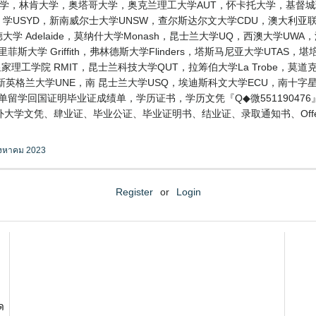
 diploma 梅西大学，林肯大学，奥塔哥大学，奥克兰理工大学AUT，怀卡托大学
学USYD，新南威尔士大学UNSW，查尔斯达尔文大学CDU，澳大利亚联邦
莱德大学 Adelaide，莫纳什大学Monash，昆士兰大学UQ，西澳大学UWA
菲斯大学 Griffith，弗林德斯大学Flinders，塔斯马尼亚大学UTAS，
家理工学院 RMIT，昆士兰科技大学QUT，拉筹伯大学La Trobe，莫道克大
新英格兰大学UNE，南 昆士兰大学USQ，埃迪斯科文大学ECU，南十字
成绩单留学回国证明毕业证成绩单，学历证书，学历文凭『Q◆微5511904
大学文凭、肆业证、毕业公证、毕业证明书、结业证、录取通知书、Off
ิงหาคม 2023
Register
or
Login
ด