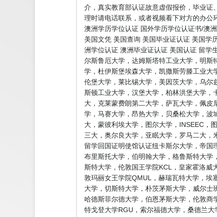
介，真实教育部认证故意虚假报价，毕业证
理时请电话联系，或者视频看下对方的办公环
澳洲学历学位认证 国外学历学位认证书/澳洲
美国文凭 美国查询 美国毕业证认证 美国学
洲学位认证 澳洲毕业证认证 美国认证 留
尔斯鲁厄大学，达姆斯塔特工业大学，明斯
学，杜伊斯堡埃森大学，凯撒斯劳滕工业大
伦堡大学，莱比锡大学，美因茨大学，乌尔
斯顿工业大学，汉堡大学，柏林洪堡大学，
大，克莱蒙费朗第二大学，萨瓦大学，佩皮
学，马赛大学，昂热大学，贝桑松大学，波
大，蒙彼利埃大学，图尔大学，INSEEC
三大，奥尔良大学，亚眠大学，罗马二大，米
留学回国证明使馆认证纽卡斯尔大学，帝国理
布里斯托大学，伯明翰大学，格鲁斯特大学，
斯特大学，伦敦国王学院KCL，皇家霍洛威
敦玛丽女王学院QMUL，赫瑞瓦特大学，埃
大学，切斯特大学，朴茨茅斯大学，威尔士
哈德斯菲尔德大学，伯恩茅斯大学，伦敦商
特戈登大学RGU，索尔福德大学，桑德兰大