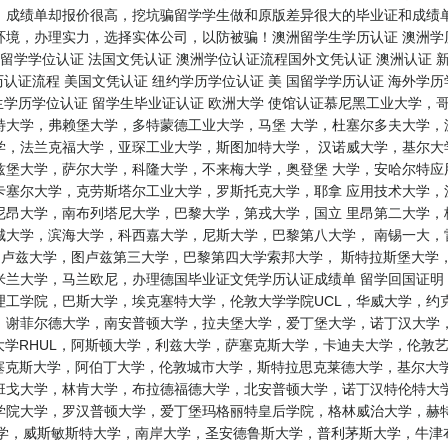
、成绩单却报价很高，挖坑骗留学学生做和原版差异很大的毕业证和成绩单
境，办理实力，选择实体公司，以防被骗！澳洲留学生学历认证 澳洲学历认
留学学位认证 法国文凭认证 澳洲学位认证流程国外文凭认证 澳洲认证 新
历认证流程 美国文凭认证 纽约学历学位认证 美 国留学学历认证 海外学历
学生学历学位认证 留学生毕业证认证 欧洲大学 使馆认证慕尼黑工业大学
特大学，弗赖堡大学，多特蒙德工业大学，马堡 大学，杜塞尔多夫大学，
学，法兰克福大学，亚琛工业大学，斯图加特大学， 汉诺威大学，基尔大
兹堡大学，萨尔大学，科隆大学，不来梅大学，奥登堡 大学，安哈尔特应
卡塞尔大学，克劳斯塔尔工业大学，罗斯托克大学，耶拿 应用技术大学，
尼昂大学，南布列塔尼大学，巴黎大学，第戎大学，国立 里昂第二大学，
城大学，滨海大学，科西嘉大学，尼斯大学，巴黎第八大学， 南锡一大，
，图卢兹大学，图卢兹第三大学，巴黎第四大学索邦大学， 斯特拉斯堡大
兰大学，马兰欧尼，办理德国毕业证文凭学历认证成绩单 留学回国证明 
工学院，巴斯大学，埃克塞特大学，伦敦大学学院UCL，华威大学，约
谢菲尔德大学，南安普顿大学，拉夫堡大学，爱丁堡大学，诺丁汉大学，
大学RHUL，阿斯顿大学，利兹大学，萨塞克斯大学，卡迪夫大学，伦敦
塞克斯大学，阿伯丁大学，伦敦城市大学，斯特拉思克莱德大学，基尔大
班戈大学，林肯大学，布拉德福德大学，北安普顿大学，诺丁汉特伦特大学
学院大学，罗汉普顿大学，爱丁堡玛格丽特皇后学院，格林威治大学，赫特
学，威斯敏斯特大学，南岸大学，圣安德鲁斯大学，普利茅斯大学，牛津布