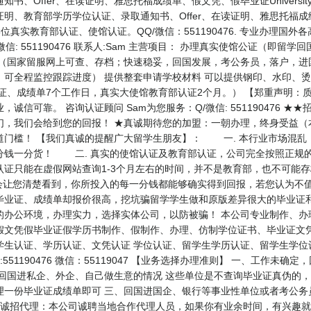
fer、在读证明、雅思托福成绩单、假文凭、假毕业证University of D
明、教育部学历学位认证、录取通知书、Offer、在读证明、雅思托福成
位真实教育部认证、使馆认证。QQ/微信：551190476. 专业办理国
信: 551190476 联系人:Sam 主营项目： 办理真实使馆公证（即
（国家留服网上可查、存档；快速稳妥，回国发展，考公务员，落户，进
，可全程监控跟踪进度） 提供整套申请学校材料 可以提供钢印、水印、
业证、成绩单7个工作日，真实大使馆教育部认证2个月。） 【郑重声明：
信可靠。 咨询认证顾问 Sam为您服务：Q/微信: 551190476 
们，我们会给到您的回报！ ★真诚期待您的加盟：一朝办理，终身受益（
门槛！ 【我们真诚的提醒广大留学生朋友】： 一. 本行业市场混乱，
分钱一分货！ 二. 真实的使馆认证及教育部认证，公司完全按照正规的
认证只能在虚假网站查询1-3个月左右的时间，并不是教育部，也不可能
会让您清楚看到，你所投入的每一分钱都能够确实得到回报，若您认为不
毕业证、成绩单却报价很高，挖坑骗留学学生做和原版差异很大的毕业证
的办公环境，办理实力，选择实体公司，以防被骗！ 本公司专业制作、办
假文凭假毕业证假学历书制作、假制作、办理、仿制学位证书、毕业证文凭
学生认证、学历认证、文凭认证 学位认证、留学生学历认证、留学生学位
51190476 微信：55119047 【业务选择办理准则】 一、工作未
、回国进私企、外企、自己做生意的情况 这些单位是不查询毕业证真伪的
理一份毕业证成绩单即可 三、回国进国企、银行等事业性单位或者考公务
 诚招代理：本公司诚聘当地合作代理人员，如果你有业余时间，有兴趣就