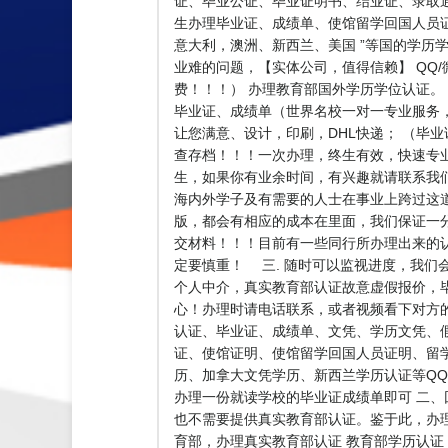
证、毕业公证、毕业证明书、结业证、录取通知书、Of
生办理毕业证、成绩单、使馆留学回国人员证
意大利，澳洲、新西兰、美国 ”等国的学历学
业难的问题，【实体公司，值得信赖】 QQ/微
费！！！） 办理教育部国外学历学位认证。
毕业证、成绩单（世界名校一对一专业服务
让您满意、设计，印刷，DHL快递； （毕
查存档！！！一次办理，终生有效，快速专业，诚
生，如果你有业余时间，有兴趣就请联系我
海内外学子及有需要的人士在事业上跨过这道
版，都会有相应的成本在里面，我们保证一
交材料！！！目前有一些同行所办理出来的
定要慎重！ 三. 随时可以监视进度，我们
个人中介，真实教育部认证故意虚假报价，
心！办理时请电话联系，或者视频看下对方
认证、毕业证、成绩单、文凭、学历文凭、
证、使馆证明、使馆留学回国人员证明、留
历、加拿大文凭学历、新西兰学历认证等QQ:5
办理一份就读学校的毕业证成绩单即可 二
也不需要提供真实教育部认证。鉴于此，办
育部，办理真实教育部认证 教育部学历认证