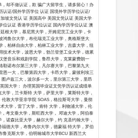
，却不做认证，欺 骗广大留学生，请多留心！办
证/国外学历学位 认证 国境外学历学位认证/
加坡文凭认 证 美国高中 美国文凭认证 美国大学
学位认证 香港学历学位认证 国内学历学位认证 澳
，哥廷根大学，慕尼黑大学，开姆尼茨工业大学，卡
波鸿鲁尔大学，布伦瑞克工业大学，奥格斯堡大
学，柏林自由大学，柏林工业大学，吉森大学，纽
用技术大学，波恩大学，勃兰登堡工业大学，德累
汉堡音乐和戏剧学院，鲁昂大学，克莱蒙费朗一
格勒诺布尔第三大学，凡尔赛大学，巴黎第九大
雷恩一大，巴黎第四大学，卡昂大学，蒙彼利埃三
学，图卢兹三大，波尔多一大，里尔第三大学，里昂
英国大学： 办理英国毕业证文凭学历认证成绩单
克大学，兰卡斯特 大学，萨里大学，莱斯特大学，
伦敦大学亚非学院 SOAS，格拉斯哥大学，曼彻
艺术大学，雷丁大学，肯特 大学，利物浦大学，伦
学，考文垂大学，斯旺西大学， 邓迪大学，阿伯泰
，诺森比亚大学，赫尔大学，约 克圣约翰大学，
福德大学，布鲁内尔大学，德蒙福 特大学，罗伯
鲁克斯大学，伯明翰城市大学BCU 新西兰大