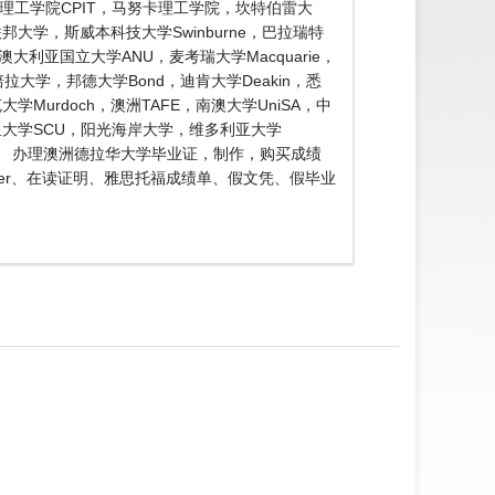
，基督城理工学院CPIT，马努卡理工学院，坎特伯雷大
大学，斯威本科技大学Swinburne，巴拉瑞特
，澳大利亚国立大学ANU，麦考瑞大学Macquarie，
堪培拉大学，邦德大学Bond，迪肯大学Deakin，悉
学Murdoch，澳洲TAFE，南澳大学UniSA，中
星大学SCU，阳光海岸大学，维多利亚大学
76』 办理澳洲德拉华大学毕业证，制作，购买成绩
er、在读证明、雅思托福成绩单、假文凭、假毕业