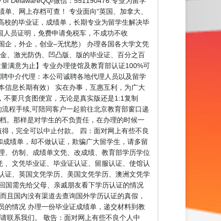
elawareQQ/微信：551190476.专业为留学
绩单、网上存档可查！ 专业面向“英国、加拿大、
外各高校的毕业证，成绩单，长期专业为留学生解决毕
留学回国人员证明，免费申请免税车，不成功不收
国企，外企，创业–无忧愁） 办理各国各大学文凭
烫金、激光防伪、凹凸版、版的毕业证、百分之百
质量满意为止】专业办理使馆及教育部认证100%可
★★招聘中介代理：本公司诚聘各地代理人员以及留学
本信息长期有效） 实在办事，互惠互利，为广大
不要只贪图便宜，无论是真实版还是1:1复制
流程手续,可陪同客户一起前往北京教育部窗口递
存档。那样是对学生的不负责任，在办理的时候一
值得，完全可以中止付款。 四：面对网上有些不良
和成绩单，却不做认证，欺骗广大留学生，请多留
理、仿制、成绩单文凭、改成绩、教育部学历学位
 、文凭毕业证、毕业证认证、留服认证、使馆认
认证、英国文凭学历、美国文凭学历、澳洲文凭学
确定，回国需先给父母、亲戚朋友看下学历认证的情况
，而且国内没有渠道去查询国外学历认证的真假，
员的情况 办理一份毕业证成绩单，递交材料到教
请联系我们。 敬告：面对网上有些不良个人中