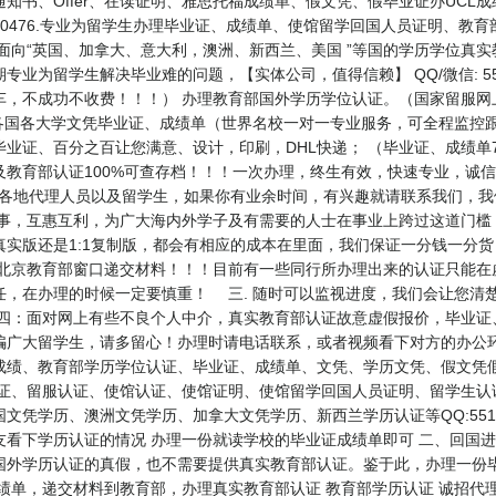
知书、Offer、在读证明、雅思托福成绩单、假文凭、假毕业证办UCL
QQ/微信：551190476.专业为留学生办理毕业证、成绩单、使馆留学回国人员证明
向“英国、加拿大、意大利，澳洲、新西兰、美国 ”等国的学历学位真实教育部
为留学生解决毕业难的问题，【实体公司，值得信赖】 QQ/微信: 55119
车，不成功不收费！！！） 办理教育部国外学历学位认证。（国家留服网
各国各大学文凭毕业证、成绩单（世界名校一对一专业服务，可全程监控跟
业证、百分之百让您满意、设计，印刷，DHL快递； （毕业证、成绩单
育部认证100%可查存档！！！一次办理，终生有效，快速专业，诚信可靠
公司诚聘各地代理人员以及留学生，如果你有业余时间，有兴趣就请联系我们，
办事，互惠互利，为广大海内外学子及有需要的人士在事业上跨过这道门槛
实版还是1:1复制版，都会有相应的成本在里面，我们保证一分钱一分
北京教育部窗口递交材料！！！目前有一些同行所办理出来的认证只能在虚
任，在办理的时候一定要慎重！ 三. 随时可以监视进度，我们会让您清
 四：面对网上有些不良个人中介，真实教育部认证故意虚假报价，毕业证
骗广大留学生，请多留心！办理时请电话联系，或者视频看下对方的办公环
成绩、教育部学历学位认证、毕业证、成绩单、文凭、学历文凭、假文凭
认证、留服认证、使馆认证、使馆证明、使馆留学回国人员证明、留学生认
学历、澳洲文凭学历、加拿大文凭学历、新西兰学历认证等QQ:5511904
看下学历认证的情况 办理一份就读学校的毕业证成绩单即可 二、回国进
国外学历认证的真假，也不需要提供真实教育部认证。鉴于此，办理一份毕
绩单，递交材料到教育部，办理真实教育部认证 教育部学历认证 诚招代