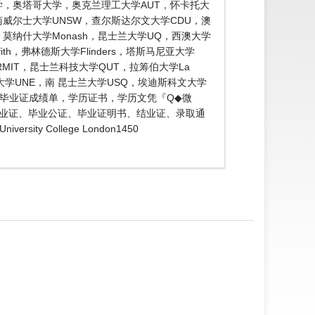
学，林肯大学，奥塔哥大学，奥克兰理工大学AUT，怀卡托大
南威尔士大学UNSW，查尔斯达尔文大学CDU，澳
de，莫纳什大学Monash，昆士兰大学UQ，西澳大学
ith，弗林德斯大学Flinders，塔斯马尼亚大学
 RMIT，昆士兰科技大学QUT，拉筹伯大学La
兰大学UNE，南 昆士兰大学USQ，埃迪斯科文大学
证明毕业证成绩单，学历证书，学历文凭『Q◆微
、肆业证、毕业公证、毕业证明书、结业证、录取通
 College London1450