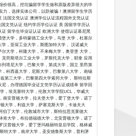
报价很高，挖坑骗留学学生做和原版差异很大的毕
实力，选择实体公司，以防被骗！澳洲留学生学历
证 法国文凭认证 澳洲学位认证流程国外文凭认证
美国文凭认证 纽约学历学位认证 美 国留学学历认
认证 留学生毕业证认证 欧洲大学 使馆认证慕尼黑
堡大学，多特蒙德工业大学，马堡 大学，杜塞尔
学，亚琛工业大学，斯图加特大学， 汉诺威大
尔大学，科隆大学，不来梅大学，奥登堡 大学，
克劳斯塔尔工业大学，罗斯托克大学，耶拿 应用
列塔尼大学，巴黎大学，第戎大学，国立 里昂第
，科西嘉大学，尼斯大学，巴黎第八大学， 南锡
卢兹第三大学，巴黎第四大学索邦大学， 斯特拉斯
尼，办理德国毕业证文凭学历认证成绩单 留学回
学，埃克塞特大学，伦敦大学学院UCL，华威大
，南安普顿大学，拉夫堡大学，爱丁堡大学，诺丁
阿斯顿大学，利兹大学，萨塞克斯大学，卡迪夫大
，阿伯丁大学，伦敦城市大学，斯特拉思克莱德大
林肯大学，布拉德福德大学，北安普顿大学，诺丁
罗汉普顿大学，爱丁堡玛格丽特皇后学院，格林威
敏斯特大学，南岸大学，圣安德鲁斯大学，普利茅