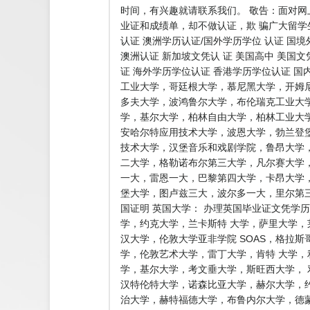
时间，有兴趣就请联系我们。 敬告：面对
业证和成绩单，却不做认证，欺 骗广大留
认证 澳洲学历认证/国外学历学位 认证 国
澳洲认证 新加坡文凭认 证 美国高中 美国文
证 海外学历学位认证 香港学历学位认证 国
工业大学，哥廷根大学，慕尼黑大学，开姆
多夫大学，波鸿鲁尔大学，布伦瑞克工业大
学，基尔大学，柏林自由大学，柏林工业大
安哈尔特应用技术大学，波恩大学，勃兰登
技术大学，汉堡音乐和戏剧学院，鲁昂大学
二大学，格勒诺布尔第三大学，凡尔赛大学
一大，雷恩一大，巴黎第四大学，卡昂大学，
堡大学，图卢兹三大，波尔多一大，里尔第
国证明 英国大学： 办理英国毕业证文凭学
学，约克大学，兰卡斯特 大学，萨里大学
汉大学，伦敦大学亚非学院 SOAS，格拉
学，伦敦艺术大学，雷丁大学，肯特 大学，
学，基尔大学，考文垂大学，斯旺西大学，
汉特伦特大学，诺森比亚大学，赫尔大学，
治大学，赫特福德大学，布鲁内尔大学，德