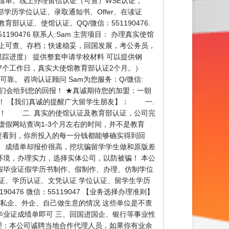
成绩单。线上办理留信认证（可查）WSE认证，
、教育部学历学位认证、录取通知书、Offer、在读证
认证、使馆认证。QQ/微信：551190476.
0476 联系人:Sam 主营项目： 办理真实使馆
上可查、存档；快速稳妥，回国发展，考公务员，
踪进度） 提供整套申请学校材料 可以提供钢
7个工作日，真实大使馆教育部认证2个月。）
。 咨询认证顾问 Sam为您服务：Q/微信:
我们会给到您的回报！ ★真诚期待您的加盟：一朝
！ 【我们真诚的提醒广大留学生朋友】： 一.
货！ 二. 真实的使馆认证及教育部认证，公司完
假网站查询1-3个月左右的时间，并不是教育
楚看到，你所投入的每一分钱都能够确实得到回
、成绩单却报价很高，挖坑骗留学学生做和原版差
境，办理实力，选择实体公司，以防被骗！ 本公
假毕业证假学历书制作、假制作、办理、仿制学位
证、学历认证、文凭认证 学位认证、留学生学历
76 微信：55119047 【业务选择办理准则】
私企、外企、自己做生意的情况 这些单位是不查
业证成绩单即可 三、回国进国企、银行等事业性
理：本公司诚聘当地合作代理人员，如果你有业余