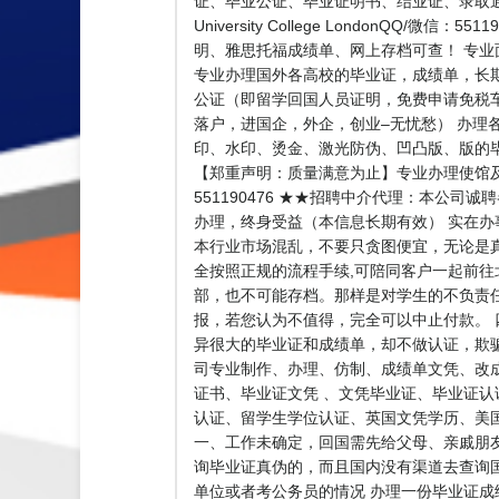
证、毕业公证、毕业证明书、结业证、录取通
University College London
明、雅思托福成绩单、网上存档可查！ 专业面
专业办理国外各高校的毕业证，成绩单，长期专业
公证（即留学回国人员证明，免费申请免税
落户，进国企，外企，创业–无忧愁） 办理
印、水印、烫金、激光防伪、凹凸版、版的毕
【郑重声明：质量满意为止】专业办理使馆及教
551190476 ★★招聘中介代理：本
办理，终身受益（本信息长期有效） 实在
本行业市场混乱，不要只贪图便宜，无论是真
全按照正规的流程手续,可陪同客户一起前往
部，也不可能存档。那样是对学生的不负责
报，若您认为不值得，完全可以中止付款。
异很大的毕业证和成绩单，却不做认证，欺
司专业制作、办理、仿制、成绩单文凭、改
证书、毕业证文凭 、文凭毕业证、毕业证
认证、留学生学位认证、英国文凭学历、美国文凭
一、工作未确定，回国需先给父母、亲戚朋友
询毕业证真伪的，而且国内没有渠道去查询
单位或者考公务员的情况 办理一份毕业证成