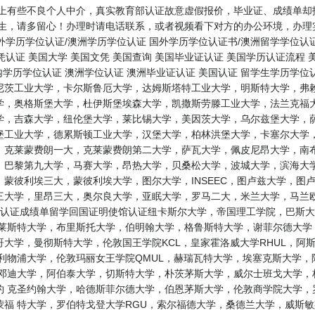
网上有些不良个人中介，真实教育部认证故意虚假报价，毕业证、成绩单却
学生，请多留心！办理时请电话联系，或者视频看下对方的办公环境，办理
境外学历学位认证/澳洲学历学位认证 国外学历学位认证书/澳洲留学学位认
凭认证 美国大学 美国文凭 美国查询 美国毕业证认证 美国学历认证流程 
内学历学位认证 澳洲学位认证 澳洲毕业证认证 美国认证 留学生学历学位
尼茨工业大学，卡尔斯鲁厄大学，达姆斯塔特工业大学，明斯特大学，弗赖
学，奥格斯堡大学，杜伊斯堡埃森大学，凯撒斯劳滕工业大学，法兰克福大
学，吉森大学，纽伦堡大学，莱比锡大学，美因茨大学，乌尔兹堡大学，萨
堡工业大学，德累斯顿工业大学，汉堡大学，柏林洪堡大学，卡塞尔大学，
，克莱蒙费朗一大，克莱蒙费朗第二大学，萨瓦大学，佩皮尼昂大学，南布
，巴黎第九大学，马赛大学，昂热大学，贝桑松大学，波城大学，滨海大学
蒙彼利埃三大，蒙彼利埃大学，图尔大学，INSEEC，图卢兹大学，图
三大学，里昂三大，奥尔良大学，亚眠大学，罗马二大，米兰大学，马兰欧
历认证成绩单留学回国证明使馆认证纽卡斯尔大学，帝国理工学院，巴斯大
，莱斯特大学，布里斯托大学，伯明翰大学，格鲁斯特大学，谢菲尔德大学
斯哥大学，曼彻斯特大学，伦敦国王学院KCL，皇家霍洛威大学RHUL，
利物浦大学，伦敦玛丽女王学院QMUL，赫瑞瓦特大学，埃塞克斯大学
 邓迪大学，阿伯泰大学，切斯特大学，朴茨茅斯大学，威尔士班戈大学，
约 克圣约翰大学，哈德斯菲尔德大学，伯恩茅斯大学，伦敦商学院大学，
蒙福 特大学，罗伯特戈登大学RGU，索尔福德大学，桑德兰大学，威斯