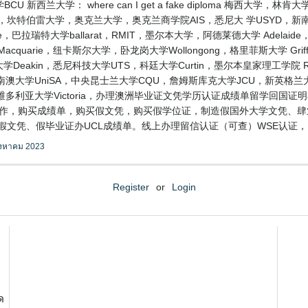
新西兰大学： where can I get a fake diploma 梅西大
，坎特伯雷大学，奥克兰大学，奥克兰商学院AIS，悉尼大 学USYD，新
，巴拉瑞特大学ballarat，RMIT，墨尔本大学，阿德莱德大学 Adelai
uarie，纽卡斯尔大学，卧龙岗大学Wollongong，格里菲斯大学 Griff
学Deakin，悉尼科技大学UTS，科廷大学Curtin，墨尔本皇家理工学院
FE，南澳大学UniSA，中央昆士兰大学CQU，詹姆斯库克大学JCU，新英格
维多利亚大学Victoria，办理澳洲毕业证文凭学历认证成绩单留学回国
业证，制作，购买成绩单，购买假文凭，购买假学位证，制造假国外大学文凭
、假毕业证办UCL成绩单。线上办理留信认证（可查）WSE认证，University
ิงหาคม 2023
Register
or
Login
ด