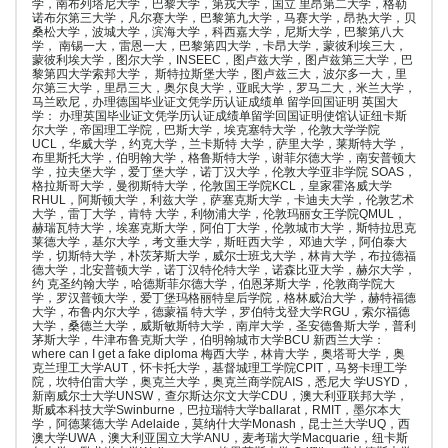
学，南布列塔尼大学，巴黎大学，第戎大学，国立 里昂第二大学，格勒
诺布尔第三大学，凡尔赛大学，巴黎第九大学，马赛大学，昂热大学，贝
桑松大学，波城大学，滨海大学，科西嘉大学，尼斯大学，巴黎第八大
学， 南锡一大，雷恩一大，巴黎第四大学，卡昂大学，蒙彼利埃三大，
蒙彼利埃大学，图尔大学，INSEEC，图卢兹大学，图卢兹第三大学，巴
黎第四大学索邦大学， 斯特拉斯堡大学，图卢兹三大，波尔多一大，里
尔第三大学，里昂三大，奥尔良大学，亚眠大学，罗马二大，米兰大学，
马兰欧尼，办理德国毕业证文凭学历认证成绩单 留学回国证明 英国大
学： 办理英国毕业证文凭学历认证成绩单留学回国证明使馆认证纽卡斯
尔大学，帝国理工学院，巴斯大学，埃克塞特大学，伦敦大学学院
UCL，华威大学，约克大学，兰卡斯特 大学，萨里大学，莱斯特大学，
布里斯托大学，伯明翰大学，格鲁斯特大学，谢菲尔德大学，南安普顿大
学，拉夫堡大学，爱丁堡大学，诺丁汉大学，伦敦大学亚非学院 SOAS，
格拉斯哥大学，曼彻斯特大学，伦敦国王学院KCL，皇家霍洛威大学
RHUL，阿斯顿大学，利兹大学，萨塞克斯大学，卡迪夫大学，伦敦艺术
大学，雷丁大学，肯特 大学，利物浦大学，伦敦玛丽女王学院QMUL，
赫瑞瓦特大学，埃塞克斯大学，阿伯丁大学，伦敦城市大学，斯特拉思克
莱德大学，基尔大学，考文垂大学，斯旺西大学， 邓迪大学，阿伯泰大
学，切斯特大学，朴茨茅斯大学，威尔士班戈大学，林肯大学，布拉德福
德大学，北安普顿大学，诺丁汉特伦特大学，诺森比亚大学，赫尔大学，
约 克圣约翰大学，哈德斯菲尔德大学，伯恩茅斯大学，伦敦商学院大
学，罗汉普顿大学，爱丁堡玛格丽特皇后学院，格林威治大学，赫特福德
大学，布鲁内尔大学，德蒙福 特大学，罗伯特戈登大学RGU，索尔福德
大学，桑德兰大学，威斯敏斯特大学，南岸大学，圣安德鲁斯大学，普利
茅斯大学，牛津布鲁克斯大学，伯明翰城市大学BCU 新西兰大学：
where can I get a fake diploma 梅西大学，林肯大学，奥塔哥大学，奥
克兰理工大学AUT，怀卡托大学，基督城理工学院CPIT，马努卡理工学
院，坎特伯雷大学，奥克兰大学，奥克兰商学院AIS，悉尼大 学USYD，
新南威尔士大学UNSW，查尔斯达尔文大学CDU，澳大利亚联邦大学，
斯威本科技大学Swinburne，巴拉瑞特大学ballarat，RMIT，墨尔本大
学，阿德莱德大学 Adelaide，莫纳什大学Monash，昆士兰大学UQ，西
澳大学UWA，澳大利亚国立大学ANU，麦考瑞大学Macquarie，纽卡斯