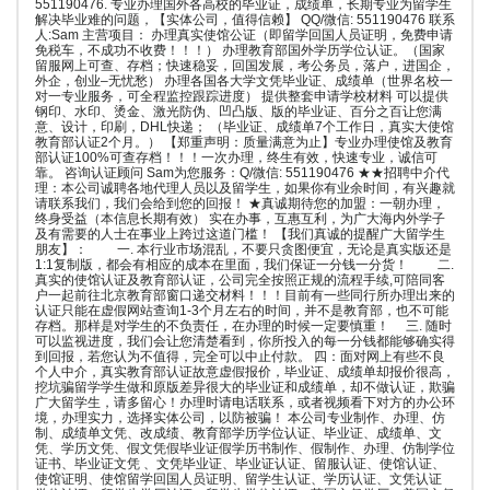
551190476. 专业办理国外各高校的毕业证，成绩单，长期专业为留学生
解决毕业难的问题，【实体公司，值得信赖】 QQ/微信: 551190476 联系
人:Sam 主营项目： 办理真实使馆公证（即留学回国人员证明，免费申请
免税车，不成功不收费！！！） 办理教育部国外学历学位认证。（国家
留服网上可查、存档；快速稳妥，回国发展，考公务员，落户，进国企，
外企，创业–无忧愁） 办理各国各大学文凭毕业证、成绩单（世界名校一
对一专业服务，可全程监控跟踪进度） 提供整套申请学校材料 可以提供
钢印、水印、烫金、激光防伪、凹凸版、版的毕业证、百分之百让您满
意、设计，印刷，DHL快递； （毕业证、成绩单7个工作日，真实大使馆
教育部认证2个月。） 【郑重声明：质量满意为止】专业办理使馆及教育
部认证100%可查存档！！！一次办理，终生有效，快速专业，诚信可
靠。 咨询认证顾问 Sam为您服务：Q/微信: 551190476 ★★招聘中介代
理：本公司诚聘各地代理人员以及留学生，如果你有业余时间，有兴趣就
请联系我们，我们会给到您的回报！ ★真诚期待您的加盟：一朝办理，
终身受益（本信息长期有效） 实在办事，互惠互利，为广大海内外学子
及有需要的人士在事业上跨过这道门槛！ 【我们真诚的提醒广大留学生
朋友】： 一. 本行业市场混乱，不要只贪图便宜，无论是真实版还是
1:1复制版，都会有相应的成本在里面，我们保证一分钱一分货！ 二.
真实的使馆认证及教育部认证，公司完全按照正规的流程手续,可陪同客
户一起前往北京教育部窗口递交材料！！！目前有一些同行所办理出来的
认证只能在虚假网站查询1-3个月左右的时间，并不是教育部，也不可能
存档。那样是对学生的不负责任，在办理的时候一定要慎重！ 三. 随时
可以监视进度，我们会让您清楚看到，你所投入的每一分钱都能够确实得
到回报，若您认为不值得，完全可以中止付款。 四：面对网上有些不良
个人中介，真实教育部认证故意虚假报价，毕业证、成绩单却报价很高，
挖坑骗留学学生做和原版差异很大的毕业证和成绩单，却不做认证，欺骗
广大留学生，请多留心！办理时请电话联系，或者视频看下对方的办公环
境，办理实力，选择实体公司，以防被骗！ 本公司专业制作、办理、仿
制、成绩单文凭、改成绩、教育部学历学位认证、毕业证、成绩单、文
凭、学历文凭、假文凭假毕业证假学历书制作、假制作、办理、仿制学位
证书、毕业证文凭 、文凭毕业证、毕业证认证、留服认证、使馆认证、
使馆证明、使馆留学回国人员证明、留学生认证、学历认证、文凭认证