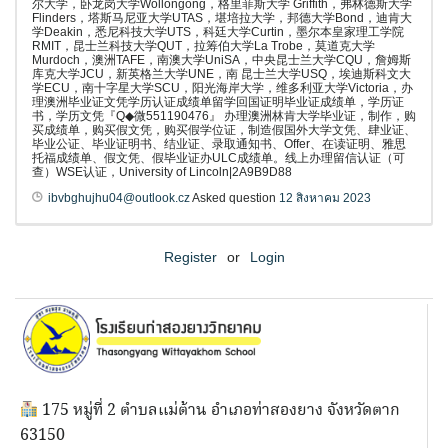
尔大学，卧龙岗大学Wollongong，格里菲斯大学 Griffith，弗林德斯大学
Flinders，塔斯马尼亚大学UTAS，堪培拉大学，邦德大学Bond，迪肯大
学Deakin，悉尼科技大学UTS，科廷大学Curtin，墨尔本皇家理工学院
RMIT，昆士兰科技大学QUT，拉筹伯大学La Trobe，莫道克大学
Murdoch，澳洲TAFE，南澳大学UniSA，中央昆士兰大学CQU，詹姆斯
库克大学JCU，新英格兰大学UNE，南 昆士兰大学USQ，埃迪斯科文大
学ECU，南十字星大学SCU，阳光海岸大学，维多利亚大学Victoria，办
理澳洲毕业证文凭学历认证成绩单留学回国证明毕业证成绩单，学历证
书，学历文凭『Q◆微551190476』 办理澳洲林肯大学毕业证，制作，购
买成绩单，购买假文凭，购买假学位证，制造假国外大学文凭、肆业证、
毕业公证、毕业证明书、结业证、录取通知书、Offer、在读证明、雅思
托福成绩单、假文凭、假毕业证办ULC成绩单。线上办理留信认证（可
查）WSE认证，University of Lincoln|2A9B9D88
ibvbghujhu04@outlook.cz
Asked question
12 สิงหาคม 2023
Register
or
Login
175 หมู่ที่ 2 ตำบลแม่ต้าน อำเภอท่าสองยาง จังหวัดตาก
63150