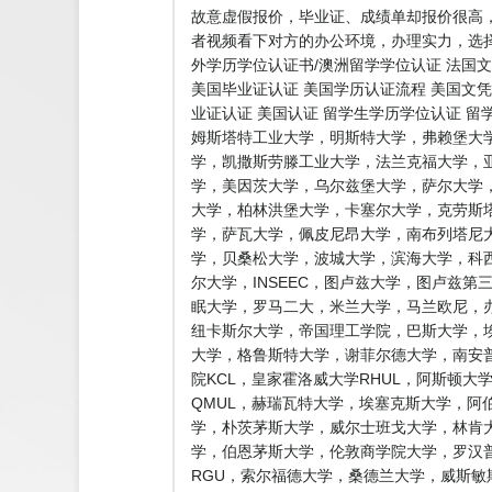
故意虚假报价，毕业证、成绩单却报价很高
者视频看下对方的办公环境，办理实力，选择
外学历学位认证书/澳洲留学学位认证 法国文
美国毕业证认证 美国学历认证流程 美国文凭
业证认证 美国认证 留学生学历学位认证 
姆斯塔特工业大学，明斯特大学，弗赖堡大
学，凯撒斯劳滕工业大学，法兰克福大学，
学，美因茨大学，乌尔兹堡大学，萨尔大学
大学，柏林洪堡大学，卡塞尔大学，克劳斯
学，萨瓦大学，佩皮尼昂大学，南布列塔尼
学，贝桑松大学，波城大学，滨海大学，科
尔大学，INSEEC，图卢兹大学，图卢兹
眠大学，罗马二大，米兰大学，马兰欧尼，办
纽卡斯尔大学，帝国理工学院，巴斯大学，埃
大学，格鲁斯特大学，谢菲尔德大学，南安普
院KCL，皇家霍洛威大学RHUL，阿斯顿
QMUL，赫瑞瓦特大学，埃塞克斯大学，阿
学，朴茨茅斯大学，威尔士班戈大学，林肯
学，伯恩茅斯大学，伦敦商学院大学，罗汉
RGU，索尔福德大学，桑德兰大学，威斯敏斯