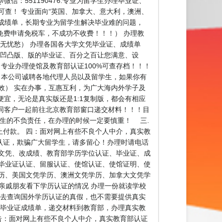
/微信：551190476.专业为留学生办理毕业证、
可查！ 专业面向“英国、加拿大、意大利，澳洲、
证，成绩单，长期专业为留学生解决毕业难的问题，
证明，免费申请免税车，不成功不收费！！！） 办理教
无忧愁） 办理各国各大学文凭毕业证、成绩单
、凹凸版、版的毕业证、百分之百让您满意、设
】专业办理使馆及教育部认证100%可查存档！！！
代理：本公司诚聘各地代理人员以及留学生，如果你有
效） 实在办事，互惠互利，为广大海内外学子及
宜，无论是真实版还是1:1复制版，都会有相应
同客户一起前往北京教育部窗口递交材料！！！目
学生的不负责任，在办理的时候一定要慎重！ 三.
付款。 四：面对网上有些不良个人中介，真实教
认证，欺骗广大留学生，请多留心！办理时请电话
文凭、改成绩、教育部学历学位认证、毕业证、成
毕业证认证、留服认证、使馆认证、使馆证明、使
历、美国文凭学历、澳洲文凭学历、加拿大文凭学
父母、亲戚朋友看下学历认证的情况 办理一份就读学校
道去查询国外学历认证的真假，也不需要提供真实
份毕业证成绩单，递交材料到教育部，办理真实教
告：面对网上有些不良个人中介，真实教育部认证