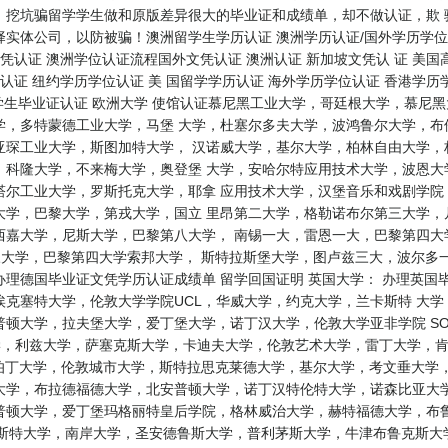
，挖坑骗留学学生做和原版差异很大的毕业证和成绩单，却不做认证，欺 
实体公司，以防被骗！澳洲留学生学历认证 澳洲学历认证/国外学历学位 
凭认证 澳洲学位认证流程国外文凭认证 澳洲认证 新加坡文凭认 证 美国高
认证 纽约学历学位认证 美 国留学学历认证 海外学历学位认证 香港学历
留学生毕业证认证 欧洲大学 使馆认证慕尼黑工业大学，哥廷根大学，慕尼
学，多特蒙德工业大学，马堡 大学，杜塞尔多夫大学，波鸿鲁尔大学，布
亚琛工业大学，斯图加特大学， 汉诺威大学，基尔大学，柏林自由大学，
，科隆大学，不来梅大学，奥登堡 大学，安哈尔特应用技术大学，波恩大
塔尔工业大学，罗斯托克大学，耶拿 应用技术大学，汉堡音乐和戏剧学院
大学，巴黎大学，第戎大学，国立 里昂第二大学，格勒诺布尔第三大学，
西嘉大学，尼斯大学，巴黎第八大学， 南锡一大，雷恩一大，巴黎第四大
第三大学，巴黎第四大学索邦大学， 斯特拉斯堡大学，图卢兹三大，波尔
理德国毕业证文凭学历认证成绩单 留学回国证明 英国大学： 办理英国
克塞特大学，伦敦大学学院UCL，华威大学，约克大学，兰卡斯特 大
顿大学，拉夫堡大学，爱丁堡大学，诺丁汉大学，伦敦大学亚非学院 S
大学，利兹大学，萨塞克斯大学，卡迪夫大学，伦敦艺术大学，雷丁大学，
伯丁大学，伦敦城市大学，斯特拉思克莱德大学，基尔大学，考文垂大学
大学，布拉德福德大学，北安普顿大学，诺丁汉特伦特大学，诺森比亚大学
普顿大学，爱丁堡玛格丽特皇后学院，格林威治大学，赫特福德大学，布鲁
特大学，南岸大学，圣安德鲁斯大学，普利茅斯大学，牛津布鲁克斯大学，伯