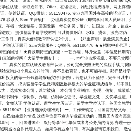
印、水印、烫金、激光防伪、凹凸版100%让您放心满意 Uni BremenQQ
学位认证、录取通知书、Offer、在读证明、雅思托福成绩单、网上存档
证、使馆认证。QQ/微信：551190476. 专业办理国外各高校的毕业
190476 联系人:Sam 主营项目： 办理真实使馆公证（即留学回国人员
查、存档；快速稳妥，回国发展，考公务员，落户，进国企，外企，创业–
踪进度） 提供整套申请学校材料 可以提供钢印、水印、烫金、激光防伪
7个工作日，真实大使馆教育部认证2个月。） 【郑重声明：质量满意为止
询认证顾问 Sam为您服务：Q/微信: 551190476 ★★招聘中介
到您的回报！ ★真诚期待您的加盟：一朝办理，终身受益（本信息长期有
们真诚的提醒广大留学生朋友】： 一. 本行业市场混乱，不要只贪图便
二. 真实的使馆认证及教育部认证，公司完全按照正规的流程手续,可陪
站查询1-3个月左右的时间，并不是教育部，也不可能存档。那样是对
你所投入的每一分钱都能够确实得到回报，若您认为不值得，完全可以中止
报价很高，挖坑骗留学学生做和原版差异很大的毕业证和成绩单，却不做
实力，选择实体公司，以防被骗！ 本公司专业制作、办理、仿制、成绩单
学历书制作、假制作、办理、仿制学位证书、毕业证文凭 、文凭毕业证、
证、文凭认证 学位认证、留学生学历认证、留学生学位认证、英国文凭学
 微信：55119047 【业务选择办理准则】 一、工作未确定，回国需先给
企、自己做生意的情况 这些单位是不查询毕业证真伪的，而且国内没有渠
单即可 三、回国进国企、银行等事业性单位或者考公务员的情况 办理一
司诚聘当地合作代理人员，如果你有业余时间，有兴趣就请联系我们。 敬