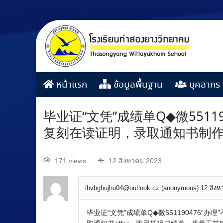
หน้าแรก
ข้อมูลพื้นฐาน
บุคลากร
毕业证“文凭”成绩单Q◆微551
复刻在读证明，录取通知书制作
171 views
12 สิงหาคม 2023
ibvbghujhu04@outlook.cz (anonymous)
12 สิง
毕业证“文凭”成绩单Q◆微55119047