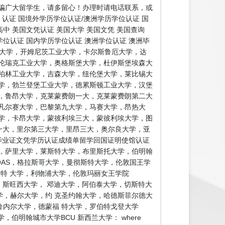
骗广大留学生，请多留心！办理时请电话联系，或
认证 国境外学历学位认证/澳洲学历学位认证 国
中 美国文凭认证 美国大学 美国文凭 美国查询
学位认证 国内学历学位认证 澳洲学位认证 澳洲毕
黑大学，开姆尼茨工业大学，卡尔斯鲁厄大学，达
伦瑞克工业大学，奥格斯堡大学，杜伊斯堡埃森大
柏林工业大学，吉森大学，纽伦堡大学，莱比锡大
学，勃兰登堡工业大学，德累斯顿工业大学，汉堡
，鲁昂大学，克莱蒙费朗一大，克莱蒙费朗第二大
凡尔赛大学，巴黎第九大学，马赛大学，昂热大
学，卡昂大学，蒙彼利埃三大，蒙彼利埃大学，图
多一大，里尔第三大学，里昂三大，奥尔良大学，亚
毕业证文凭学历认证成绩单留学回国证明使馆认证
学，萨里大学，莱斯特大学，布里斯托大学，伯明翰
OAS，格拉斯哥大学，曼彻斯特大学，伦敦国王学
肯特 大学，利物浦大学，伦敦玛丽女王学院
，斯旺西大学， 邓迪大学，阿伯泰大学，切斯特大
，赫尔大学，约 克圣约翰大学，哈德斯菲尔德大
内尔大学，德蒙福 特大学，罗伯特戈登大学
明翰城市大学BCU 新西兰大学： where