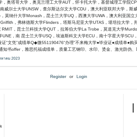
 梅西大学，林肯大学，奥塔哥大学，奥克兰理工大学AUT，怀卡托大学，基督城理工
南威尔士大学UNSW，查尔斯达尔文大学CDU，澳大利亚联邦大学，斯威本科技大
ide，莫纳什大学Monash，昆士兰大学UQ，西澳大学UWA，澳大利亚国立大
Griffith，弗林德斯大学Flinders，塔斯马尼亚大学UTAS，堪培拉大学
 RMIT，昆士兰科技大学QUT，拉筹伯大学La Trobe，莫道克大学Murd
UNE，南 昆士兰大学USQ，埃迪斯科文大学ECU，南十字星大学SCU，阳
“文凭”成绩单Q◆微551190476“办理”不来梅大学●毕业证●成绩单
书offer，雅思托福成绩单，质量工艺钢印、水印、烫金、激光防伪、凹凸版1
ิงหาคม 2023
Register
or
Login
ด