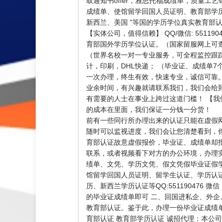
取通知书offer，雅思托福成绩单，质量工艺钢
成绩单、使馆留学回国人员证明、教育部学历
新西兰、美国 ”等国的学历学位真实教育部认
【实体公司，值得信赖】 QQ/微信: 551
育部国外学历学位认证。（国家留服网上可
（世界名校一对一专业服务，可全程监控跟
计，印刷，DHL快递； （毕业证、成绩单
一次办理，终生有效，快速专业，诚信可靠。 咨
业余时间，有兴趣就请联系我们，我们会给
有需要的人士在事业上跨过这道门槛！ 【我
的成本在里面，我们保证一分钱一分货！ 
前有一些同行所办理出来的认证只能在虚假网
随时可以监视进度，我们会让您清楚看到，
育部认证故意虚假报价，毕业证、成绩单却
联系，或者视频看下对方的办公环境，办理
绩单、文凭、学历文凭、假文凭假毕业证假
馆留学回国人员证明、留学生认证、学历认
历、新西兰学历认证等QQ:551190476
的毕业证成绩单即可 二、回国进私企、外
教育部认证。鉴于此，办理一份毕业证成绩
育部认证 教育部学历认证 诚招代理：本公