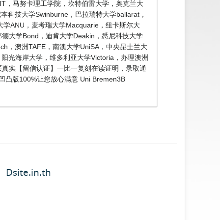
学院CPIT，马努卡理工学院，坎特伯雷大学，奥克兰大
学Swinburne，巴拉瑞特大学ballarat，
学ANU，麦考瑞大学Macquarie，纽卡斯尔大
，邦德大学Bond，迪肯大学Deakin，悉尼科技大学
och，澳洲TAFE，南澳大学UniSA，中央昆士兰大
光海岸大学，维多利亚大学Victoria，办理澳洲
●购买真实【留信认证】一比一复刻在读证明，录取通
00%让您放心满意 Uni Bremen3B
Dsite.in.th