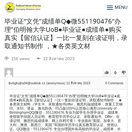
MENU
毕业证“文凭”成绩单Q◆微551190476“办
理”伯明翰大学UoB●毕业证●成绩单●购买
真实【留信认证】一比一复刻在读证明，录
取通知书制作 ，★各类英文材
156 views
12 สิงหาคม 2023
0
ibvbghujhu04@outlook.cz (anonymous)
12 สิงหาคม 2023
0
Comments
毕业证“文凭”成绩单Q◆微551190476“办理”伯明翰大学UoB●毕业证●成
绩单●购买真实【留信认证】一比一复刻在读证明，录取通知书制作 ，★
各类英文材料（学生卡、录取通知书offer，雅思托福成绩单，质量工艺钢
印、水印、烫金、激光防伪、凹凸版100%让您放心满意University of
BirminghamQQ/微信：551190476.专业为留学生办理毕业证、成绩单、
使馆留学回国人员证明、教育部学历学位认证、录取通知书、Offer、在
读证明、雅思托福成绩单、网上存档可查！ 专业面向“英国、加拿大、意
大利，澳洲、新西兰、美国 ”等国的学历学位真实教育部认证、使馆认
证。QQ/微信：551190476. 专业办理国外各高校的毕业证，成绩单，长