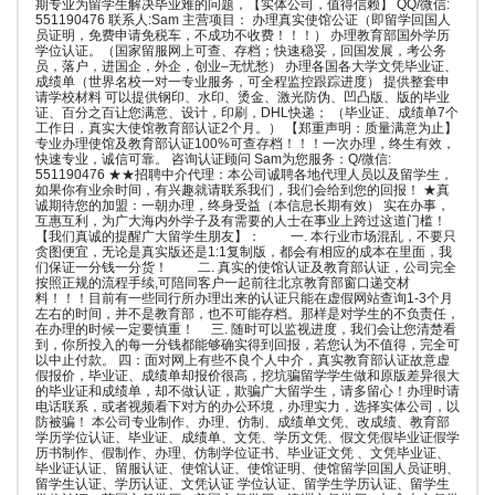
期专业为留学生解决毕业难的问题，【实体公司，值得信赖】 QQ/微信:
551190476 联系人:Sam 主营项目： 办理真实使馆公证（即留学回国人
员证明，免费申请免税车，不成功不收费！！！） 办理教育部国外学历
学位认证。（国家留服网上可查、存档；快速稳妥，回国发展，考公务
员，落户，进国企，外企，创业–无忧愁） 办理各国各大学文凭毕业证、
成绩单（世界名校一对一专业服务，可全程监控跟踪进度） 提供整套申
请学校材料 可以提供钢印、水印、烫金、激光防伪、凹凸版、版的毕业
证、百分之百让您满意、设计，印刷，DHL快递； （毕业证、成绩单7个
工作日，真实大使馆教育部认证2个月。） 【郑重声明：质量满意为止】
专业办理使馆及教育部认证100%可查存档！！！一次办理，终生有效，
快速专业，诚信可靠。 咨询认证顾问 Sam为您服务：Q/微信:
551190476 ★★招聘中介代理：本公司诚聘各地代理人员以及留学生，
如果你有业余时间，有兴趣就请联系我们，我们会给到您的回报！ ★真
诚期待您的加盟：一朝办理，终身受益（本信息长期有效） 实在办事，
互惠互利，为广大海内外学子及有需要的人士在事业上跨过这道门槛！
【我们真诚的提醒广大留学生朋友】： 一. 本行业市场混乱，不要只
贪图便宜，无论是真实版还是1:1复制版，都会有相应的成本在里面，我
们保证一分钱一分货！ 二. 真实的使馆认证及教育部认证，公司完全
按照正规的流程手续,可陪同客户一起前往北京教育部窗口递交材
料！！！目前有一些同行所办理出来的认证只能在虚假网站查询1-3个月
左右的时间，并不是教育部，也不可能存档。那样是对学生的不负责任，
在办理的时候一定要慎重！ 三. 随时可以监视进度，我们会让您清楚看
到，你所投入的每一分钱都能够确实得到回报，若您认为不值得，完全可
以中止付款。 四：面对网上有些不良个人中介，真实教育部认证故意虚
假报价，毕业证、成绩单却报价很高，挖坑骗留学学生做和原版差异很大
的毕业证和成绩单，却不做认证，欺骗广大留学生，请多留心！办理时请
电话联系，或者视频看下对方的办公环境，办理实力，选择实体公司，以
防被骗！ 本公司专业制作、办理、仿制、成绩单文凭、改成绩、教育部
学历学位认证、毕业证、成绩单、文凭、学历文凭、假文凭假毕业证假学
历书制作、假制作、办理、仿制学位证书、毕业证文凭 、文凭毕业证、
毕业证认证、留服认证、使馆认证、使馆证明、使馆留学回国人员证明、
留学生认证、学历认证、文凭认证 学位认证、留学生学历认证、留学生