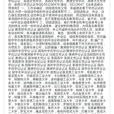
学位认证、英国文凭学历、美国文凭学历、澳洲文凭学历、加拿大文凭学
历、新西兰学历认证等QQ:551190476 微信：55119047 【业务选择办
理准则】 一、工作未确定，回国需先给父母、亲戚朋友看下学历认证的
情况 办理一份就读学校的毕业证成绩单即可 二、回国进私企、外企、自
己做生意的情况 这些单位是不查询毕业证真伪的，而且国内没有渠道去
查询国外学历认证的真假，也不需要提供真实教育部认证。鉴于此，办理
一份毕业证成绩单即可 三、回国进国企、银行等事业性单位或者考公务
员的情况 办理一份毕业证成绩单，递交材料到教育部，办理真实教育部
认证 教育部学历认证 诚招代理：本公司诚聘当地合作代理人员，如果你
有业余时间，有兴趣就请联系我们。 敬告：面对网上有些不良个人中
介，真实教育部认证故意虚假报价，毕业证、成绩单却报价很高，挖坑骗
留学学生做和原版差异很大的毕业证和成绩单，却不做认证，欺 骗广大
留学生，请多留心！办理时请电话联系，或者视频看下对方的办公环境，
办理实力，选择实体公司，以防被骗！澳洲留学生学历认证 澳洲学历认
证/国外学历学位 认证 国境外学历学位认证/澳洲学历学位认证 国外学历
学位认证书/澳洲留学学位认证 法国文凭认证 澳洲学位认证流程国外文凭
认证 澳洲认证 新加坡文凭认 证 美国高中 美国文凭认证 美国大学 美国文
凭 美国查询 美国毕业证认证 美国学历认证流程 美国文凭认证 纽约学历
学位认证 美 国留学学历认证 海外学历学位认证 香港学历学位认证 国内
学历学位认证 澳洲学位认证 澳洲毕业证认证 美国认证 留学生学历学位认
证 留学生毕业证认证 欧洲大学 使馆认证慕尼黑工业大学，哥廷根大学，
慕尼黑大学，开姆尼茨工业大学，卡尔斯鲁厄大学，达姆斯塔特工业大
学，明斯特大学，弗赖堡大学，多特蒙德工业大学，马堡 大学，杜塞尔
多夫大学，波鸿鲁尔大学，布伦瑞克工业大学，奥格斯堡大学，杜伊斯堡
埃森大学，凯撒斯劳滕工业大学，法兰克福大学，亚琛工业大学，斯图加
特大学， 汉诺威大学，基尔大学，柏林自由大学，柏林工业大学，吉森
大学，纽伦堡大学，莱比锡大学，美因茨大学，乌尔兹堡大学，萨尔大
学，科隆大学，不来梅大学，奥登堡 大学，安哈尔特应用技术大学，波
恩大学，勃兰登堡工业大学，德累斯顿工业大学，汉堡大学，柏林洪堡大
学，卡塞尔大学，克劳斯塔尔工业大学，罗斯托克大学，耶拿 应用技术
大学，汉堡音乐和戏剧学院，鲁昂大学，克莱蒙费朗一大，克莱蒙费朗第
二大学，萨瓦大学，佩皮尼昂大学，南布列塔尼大学，巴黎大学，第戎大