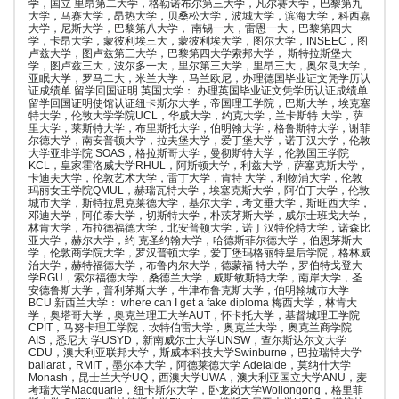
学，国立 里昂第二大学，格勒诺布尔第三大学，凡尔赛大学，巴黎第九
大学，马赛大学，昂热大学，贝桑松大学，波城大学，滨海大学，科西嘉
大学，尼斯大学，巴黎第八大学， 南锡一大，雷恩一大，巴黎第四大
学，卡昂大学，蒙彼利埃三大，蒙彼利埃大学，图尔大学，INSEEC，图
卢兹大学，图卢兹第三大学，巴黎第四大学索邦大学， 斯特拉斯堡大
学，图卢兹三大，波尔多一大，里尔第三大学，里昂三大，奥尔良大学，
亚眠大学，罗马二大，米兰大学，马兰欧尼，办理德国毕业证文凭学历认
证成绩单 留学回国证明 英国大学： 办理英国毕业证文凭学历认证成绩单
留学回国证明使馆认证纽卡斯尔大学，帝国理工学院，巴斯大学，埃克塞
特大学，伦敦大学学院UCL，华威大学，约克大学，兰卡斯特 大学，萨
里大学，莱斯特大学，布里斯托大学，伯明翰大学，格鲁斯特大学，谢菲
尔德大学，南安普顿大学，拉夫堡大学，爱丁堡大学，诺丁汉大学，伦敦
大学亚非学院 SOAS，格拉斯哥大学，曼彻斯特大学，伦敦国王学院
KCL，皇家霍洛威大学RHUL，阿斯顿大学，利兹大学，萨塞克斯大学，
卡迪夫大学，伦敦艺术大学，雷丁大学，肯特 大学，利物浦大学，伦敦
玛丽女王学院QMUL，赫瑞瓦特大学，埃塞克斯大学，阿伯丁大学，伦敦
城市大学，斯特拉思克莱德大学，基尔大学，考文垂大学，斯旺西大学，
邓迪大学，阿伯泰大学，切斯特大学，朴茨茅斯大学，威尔士班戈大学，
林肯大学，布拉德福德大学，北安普顿大学，诺丁汉特伦特大学，诺森比
亚大学，赫尔大学，约 克圣约翰大学，哈德斯菲尔德大学，伯恩茅斯大
学，伦敦商学院大学，罗汉普顿大学，爱丁堡玛格丽特皇后学院，格林威
治大学，赫特福德大学，布鲁内尔大学，德蒙福 特大学，罗伯特戈登大
学RGU，索尔福德大学，桑德兰大学，威斯敏斯特大学，南岸大学，圣
安德鲁斯大学，普利茅斯大学，牛津布鲁克斯大学，伯明翰城市大学
BCU 新西兰大学： where can I get a fake diploma 梅西大学，林肯大
学，奥塔哥大学，奥克兰理工大学AUT，怀卡托大学，基督城理工学院
CPIT，马努卡理工学院，坎特伯雷大学，奥克兰大学，奥克兰商学院
AIS，悉尼大 学USYD，新南威尔士大学UNSW，查尔斯达尔文大学
CDU，澳大利亚联邦大学，斯威本科技大学Swinburne，巴拉瑞特大学
ballarat，RMIT，墨尔本大学，阿德莱德大学 Adelaide，莫纳什大学
Monash，昆士兰大学UQ，西澳大学UWA，澳大利亚国立大学ANU，麦
考瑞大学Macquarie，纽卡斯尔大学，卧龙岗大学Wollongong，格里菲