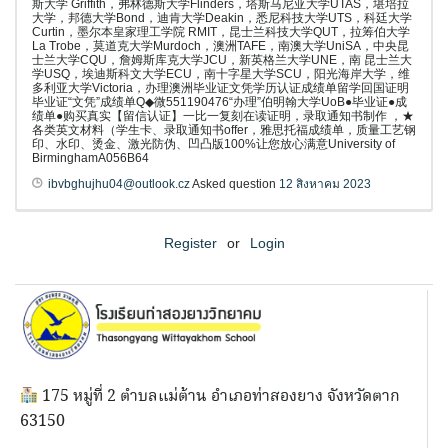
斯大学 Griffith，弗林德斯大学Flinders，塔斯马尼亚大学UTAS，堪培拉
大学，邦德大学Bond，迪肯大学Deakin，悉尼科技大学UTS，科廷大学
Curtin，墨尔本皇家理工学院 RMIT，昆士兰科技大学QUT，拉筹伯大学
La Trobe，莫道克大学Murdoch，澳洲TAFE，南澳大学UniSA，中央昆
士兰大学CQU，詹姆斯库克大学JCU，新英格兰大学UNE，南 昆士兰大
学USQ，埃迪斯科文大学ECU，南十字星大学SCU，阳光海岸大学，维
多利亚大学Victoria，办理澳洲毕业证文凭学历认证成绩单留学回国证明
毕业证“文凭”成绩单Q◆微551190476“办理”伯明翰大学UoB●毕业证●成
绩单●购买真实【留信认证】一比一复刻在读证明，录取通知书制作 ，★
各类英文材料（学生卡、录取通知书offer，雅思托福成绩单，质量工艺钢
印、水印、烫金、激光防伪、凹凸版100%让您放心满意University of
BirminghamA056B64
ibvbghujhu04@outlook.cz
Asked question
12 สิงหาคม 2023
Register
or
Login
175 หมู่ที่ 2 ตำบลแม่ต้าน อำเภอท่าสองยาง จังหวัดตาก
63150