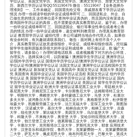
学位认证、英国文凭学历、美国文凭学历、澳洲文凭学历、加拿大文凭学
历、新西兰学历认证等QQ:551190476 微信：55119047 【业务选择办
理准则】 一、工作未确定，回国需先给父母、亲戚朋友看下学历认证的
情况 办理一份就读学校的毕业证成绩单即可 二、回国进私企、外企、自
己做生意的情况 这些单位是不查询毕业证真伪的，而且国内没有渠道去
查询国外学历认证的真假，也不需要提供真实教育部认证。鉴于此，办理
一份毕业证成绩单即可 三、回国进国企、银行等事业性单位或者考公务
员的情况 办理一份毕业证成绩单，递交材料到教育部，办理真实教育部
认证 教育部学历认证 诚招代理：本公司诚聘当地合作代理人员，如果你
有业余时间，有兴趣就请联系我们。 敬告：面对网上有些不良个人中
介，真实教育部认证故意虚假报价，毕业证、成绩单却报价很高，挖坑骗
留学学生做和原版差异很大的毕业证和成绩单，却不做认证，欺 骗广大
留学生，请多留心！办理时请电话联系，或者视频看下对方的办公环境，
办理实力，选择实体公司，以防被骗！澳洲留学生学历认证 澳洲学历认
证/国外学历学位 认证 国境外学历学位认证/澳洲学历学位认证 国外学历
学位认证书/澳洲留学学位认证 法国文凭认证 澳洲学位认证流程国外文凭
认证 澳洲认证 新加坡文凭认 证 美国高中 美国文凭认证 美国大学 美国文
凭 美国查询 美国毕业证认证 美国学历认证流程 美国文凭认证 纽约学历
学位认证 美 国留学学历认证 海外学历学位认证 香港学历学位认证 国内
学历学位认证 澳洲学位认证 澳洲毕业证认证 美国认证 留学生学历学位认
证 留学生毕业证认证 欧洲大学 使馆认证慕尼黑工业大学，哥廷根大学，
慕尼黑大学，开姆尼茨工业大学，卡尔斯鲁厄大学，达姆斯塔特工业大
学，明斯特大学，弗赖堡大学，多特蒙德工业大学，马堡 大学，杜塞尔
多夫大学，波鸿鲁尔大学，布伦瑞克工业大学，奥格斯堡大学，杜伊斯堡
埃森大学，凯撒斯劳滕工业大学，法兰克福大学，亚琛工业大学，斯图加
特大学， 汉诺威大学，基尔大学，柏林自由大学，柏林工业大学，吉森
大学，纽伦堡大学，莱比锡大学，美因茨大学，乌尔兹堡大学，萨尔大
学，科隆大学，不来梅大学，奥登堡 大学，安哈尔特应用技术大学，波
恩大学，勃兰登堡工业大学，德累斯顿工业大学，汉堡大学，柏林洪堡大
学，卡塞尔大学，克劳斯塔尔工业大学，罗斯托克大学，耶拿 应用技术
大学，汉堡音乐和戏剧学院，鲁昂大学，克莱蒙费朗一大，克莱蒙费朗第
二大学，萨瓦大学，佩皮尼昂大学，南布列塔尼大学，巴黎大学，第戎大