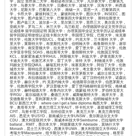
学，国立 里昂第二大学，格勒诺布尔第三大学，凡尔赛大学，巴黎第九
大学，马赛大学，昂热大学，贝桑松大学，波城大学，滨海大学，科西嘉
大学，尼斯大学，巴黎第八大学， 南锡一大，雷恩一大，巴黎第四大
学，卡昂大学，蒙彼利埃三大，蒙彼利埃大学，图尔大学，INSEEC，图
卢兹大学，图卢兹第三大学，巴黎第四大学索邦大学， 斯特拉斯堡大
学，图卢兹三大，波尔多一大，里尔第三大学，里昂三大，奥尔良大学，
亚眠大学，罗马二大，米兰大学，马兰欧尼，办理德国毕业证文凭学历认
证成绩单 留学回国证明 英国大学： 办理英国毕业证文凭学历认证成绩单
留学回国证明使馆认证纽卡斯尔大学，帝国理工学院，巴斯大学，埃克塞
特大学，伦敦大学学院UCL，华威大学，约克大学，兰卡斯特 大学，萨
里大学，莱斯特大学，布里斯托大学，伯明翰大学，格鲁斯特大学，谢菲
尔德大学，南安普顿大学，拉夫堡大学，爱丁堡大学，诺丁汉大学，伦敦
大学亚非学院 SOAS，格拉斯哥大学，曼彻斯特大学，伦敦国王学院
KCL，皇家霍洛威大学RHUL，阿斯顿大学，利兹大学，萨塞克斯大学，
卡迪夫大学，伦敦艺术大学，雷丁大学，肯特 大学，利物浦大学，伦敦
玛丽女王学院QMUL，赫瑞瓦特大学，埃塞克斯大学，阿伯丁大学，伦敦
城市大学，斯特拉思克莱德大学，基尔大学，考文垂大学，斯旺西大学，
邓迪大学，阿伯泰大学，切斯特大学，朴茨茅斯大学，威尔士班戈大学，
林肯大学，布拉德福德大学，北安普顿大学，诺丁汉特伦特大学，诺森比
亚大学，赫尔大学，约 克圣约翰大学，哈德斯菲尔德大学，伯恩茅斯大
学，伦敦商学院大学，罗汉普顿大学，爱丁堡玛格丽特皇后学院，格林威
治大学，赫特福德大学，布鲁内尔大学，德蒙福 特大学，罗伯特戈登大
学RGU，索尔福德大学，桑德兰大学，威斯敏斯特大学，南岸大学，圣
安德鲁斯大学，普利茅斯大学，牛津布鲁克斯大学，伯明翰城市大学
BCU 新西兰大学： where can I get a fake diploma 梅西大学，林肯大
学，奥塔哥大学，奥克兰理工大学AUT，怀卡托大学，基督城理工学院
CPIT，马努卡理工学院，坎特伯雷大学，奥克兰大学，奥克兰商学院
AIS，悉尼大 学USYD，新南威尔士大学UNSW，查尔斯达尔文大学
CDU，澳大利亚联邦大学，斯威本科技大学Swinburne，巴拉瑞特大学
ballarat，RMIT，墨尔本大学，阿德莱德大学 Adelaide，莫纳什大学
Monash，昆士兰大学UQ，西澳大学UWA，澳大利亚国立大学ANU，麦
考瑞大学Macquarie，纽卡斯尔大学，卧龙岗大学Wollongong，格里菲