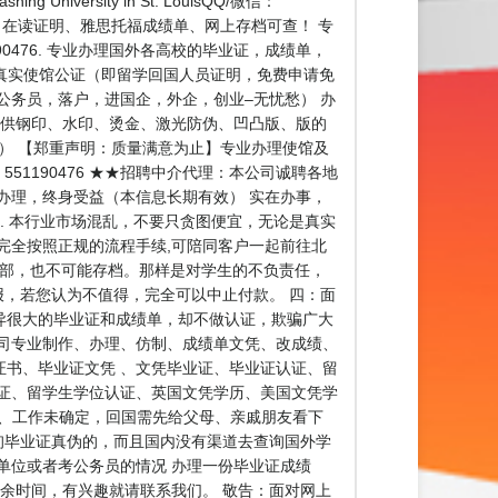
rsity in St. LouisQQ/微信：
r、在读证明、雅思托福成绩单、网上存档可查！ 专
0476. 专业办理国外各高校的毕业证，成绩单，
 办理真实使馆公证（即留学回国人员证明，免费申请免
公务员，落户，进国企，外企，创业–无忧愁） 办
提供钢印、水印、烫金、激光防伪、凹凸版、版的
。） 【郑重声明：质量满意为止】专业办理使馆及
51190476 ★★招聘中介代理：本公司诚聘各地
办理，终身受益（本信息长期有效） 实在办事，
 本行业市场混乱，不要只贪图便宜，无论是真实
完全按照正规的流程手续,可陪同客户一起前往北
育部，也不可能存档。那样是对学生的不负责任，
报，若您认为不值得，完全可以中止付款。 四：面
异很大的毕业证和成绩单，却不做认证，欺骗广大
司专业制作、办理、仿制、成绩单文凭、改成绩、
书、毕业证文凭 、文凭毕业证、毕业证认证、留
证、留学生学位认证、英国文凭学历、美国文凭学
】 一、工作未确定，回国需先给父母、亲戚朋友看下
询毕业证真伪的，而且国内没有渠道去查询国外学
单位或者考公务员的情况 办理一份毕业证成绩
余时间，有兴趣就请联系我们。 敬告：面对网上