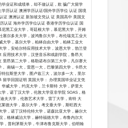
毕业证和成绩单，却不做认证，欺 骗广大留学
历认证 澳洲学历认证/国外学历学位 认证 国境
证 澳洲认证 新加坡文凭认 证 美国高中 美国文
学历认证 海外学历学位认证 香港学历学位认证 国
证慕尼黑工业大学，哥廷根大学，慕尼黑大学，开姆
杜塞尔多夫大学，波鸿鲁尔大学，布伦瑞克工业大
威大学，基尔大学，柏林自由大学，柏林工业大
大学，安哈尔特应用技术大学，波恩大学，勃兰登
 应用技术大学，汉堡音乐和戏剧学院，鲁昂大
 里昂第二大学，格勒诺布尔第三大学，凡尔赛大
， 南锡一大，雷恩一大，巴黎第四大学，卡昂大
 斯特拉斯堡大学，图卢兹三大，波尔多一大，里尔
留学回国证明 英国大学： 办理英国毕业证文凭
，华威大学，约克大学，兰卡斯特 大学，萨里大
学，诺丁汉大学，伦敦大学亚非学院 SOAS，格
卡迪夫大学，伦敦艺术大学，雷丁大学，肯特 大
克莱德大学，基尔大学，考文垂大学，斯旺西大
大学，诺丁汉特伦特大学，诺森比亚大学，赫尔大
院，格林威治大学，赫特福德大学，布鲁内尔大
大学，普利茅斯大学，牛津布鲁克斯大学，伯明翰