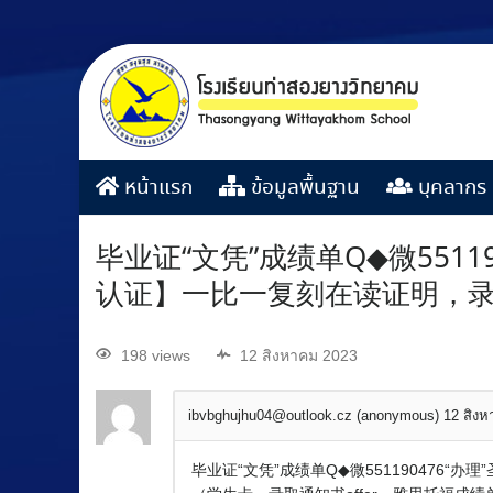
หน้าแรก
ข้อมูลพื้นฐาน
บุคลากร
毕业证“文凭”成绩单Q◆微551
认证】一比一复刻在读证明，录
198 views
12 สิงหาคม 2023
ibvbghujhu04@outlook.cz (anonymous)
12 สิง
毕业证“文凭”成绩单Q◆微551190476