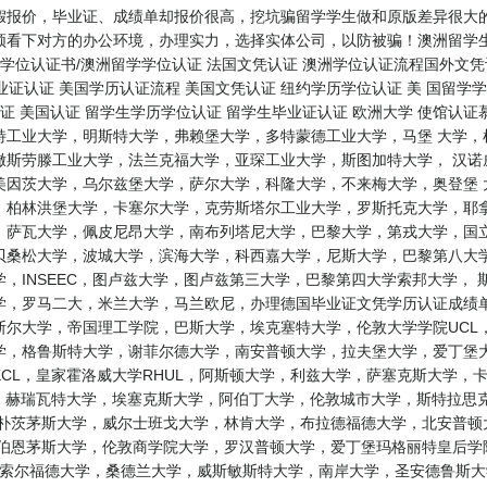
假报价，毕业证、成绩单却报价很高，挖坑骗留学学生做和原版差异很大的
看下对方的办公环境，办理实力，选择实体公司，以防被骗！澳洲留学生学
学位认证书/澳洲留学学位认证 法国文凭认证 澳洲学位认证流程国外文凭认
毕业证认证 美国学历认证流程 美国文凭认证 纽约学历学位认证 美 国留学
认证 美国认证 留学生学历学位认证 留学生毕业证认证 欧洲大学 使馆认
特工业大学，明斯特大学，弗赖堡大学，多特蒙德工业大学，马堡 大学，
撒斯劳滕工业大学，法兰克福大学，亚琛工业大学，斯图加特大学， 汉诺
美因茨大学，乌尔兹堡大学，萨尔大学，科隆大学，不来梅大学，奥登堡 
，柏林洪堡大学，卡塞尔大学，克劳斯塔尔工业大学，罗斯托克大学，耶拿
，萨瓦大学，佩皮尼昂大学，南布列塔尼大学，巴黎大学，第戎大学，国立
贝桑松大学，波城大学，滨海大学，科西嘉大学，尼斯大学，巴黎第八大学
，INSEEC，图卢兹大学，图卢兹第三大学，巴黎第四大学索邦大学，
，罗马二大，米兰大学，马兰欧尼，办理德国毕业证文凭学历认证成绩单 
尔大学，帝国理工学院，巴斯大学，埃克塞特大学，伦敦大学学院UCL
，格鲁斯特大学，谢菲尔德大学，南安普顿大学，拉夫堡大学，爱丁堡大
CL，皇家霍洛威大学RHUL，阿斯顿大学，利兹大学，萨塞克斯大学，
L，赫瑞瓦特大学，埃塞克斯大学，阿伯丁大学，伦敦城市大学，斯特拉思
，朴茨茅斯大学，威尔士班戈大学，林肯大学，布拉德福德大学，北安普顿
，伯恩茅斯大学，伦敦商学院大学，罗汉普顿大学，爱丁堡玛格丽特皇后学
U，索尔福德大学，桑德兰大学，威斯敏斯特大学，南岸大学，圣安德鲁斯