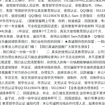
量工艺钢印、水印、烫金、激光防伪、凹凸版100%让您放心满意Washing Unive
、成绩单、使馆留学回国人员证明、教育部学历学位认证、录取通知书、Offe
、美国 ”等国的学历学位真实教育部认证、使馆认证。QQ/微信：55119
，值得信赖】 QQ/微信: 551190476 联系人:Sam 主营项目：
外学历学位认证。（国家留服网上可查、存档；快速稳妥，回国发展，考
校一对一专业服务，可全程监控跟踪进度） 提供整套申请学校材料 可以
HL快递； （毕业证、成绩单7个工作日，真实大使馆教育部认证2个月
生有效，快速专业，诚信可靠。 咨询认证顾问 Sam为您服务：Q/微信: 5
有兴趣就请联系我们，我们会给到您的回报！ ★真诚期待您的加盟：一朝
士在事业上跨过这道门槛！ 【我们真诚的提醒广大留学生朋友】： 一.
面，我们保证一分钱一分货！ 二. 真实的使馆认证及教育部认证，公司
行所办理出来的认证只能在虚假网站查询1-3个月左右的时间，并不是教
监视进度，我们会让您清楚看到，你所投入的每一分钱都能够确实得到回
故意虚假报价，毕业证、成绩单却报价很高，挖坑骗留学学生做和原版差
者视频看下对方的办公环境，办理实力，选择实体公司，以防被骗！ 本公
凭、学历文凭、假文凭假毕业证假学历书制作、假制作、办理、仿制学位证
国人员证明、留学生认证、学历认证、文凭认证 学位认证、留学生学历认
认证等QQ:551190476 微信：55119047 【业务选择办理准则
成绩单即可 二、回国进私企、外企、自己做生意的情况 这些单位是不查
证。鉴于此，办理一份毕业证成绩单即可 三、回国进国企、银行等事业性
 教育部学历认证 诚招代理：本公司诚聘当地合作代理人员，如果你有业