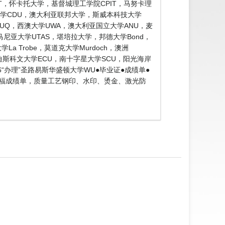
工大学AUT，怀卡托大学，基督城理工学院CPIT，马努卡理
大学CDU，澳大利亚联邦大学，斯威本科技大学
士兰大学UQ，西澳大学UWA，澳大利亚国立大学ANU，麦
，塔斯马尼亚大学UTAS，堪培拉大学，邦德大学Bond，
a Trobe，莫道克大学Murdoch，澳洲
埃迪斯科文大学ECU，南十字星大学SCU，阳光海岸
76“办理”圣路易斯华盛顿大学WU●毕业证●成绩单●
托福成绩单，质量工艺钢印、水印、烫金、激光防