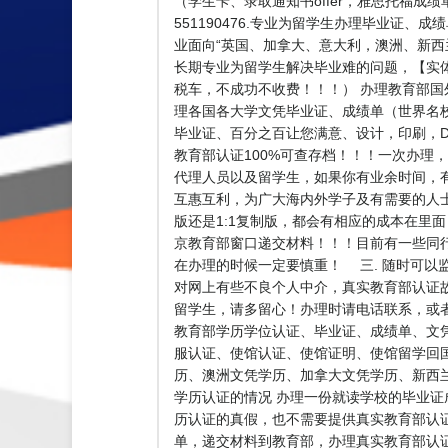
（学生卡、录取通知书offer，雅思托福成绩单，质
551190476.专业为留学生办理毕业证
业面向“英国、加拿大、意大利，澳洲、新西兰
长期专业为留学生解决毕业难的问题，【实体公司
税车，不成功不收费！！！） 办理教育部国
理各国各大学文凭毕业证、成绩单（世界名
毕业证、百分之百让您满意、设计，印刷，D
教育部认证100%可查存档！！！一次办理，终
代理人员以及留学生，如果你有业余时间，
互惠互利，为广大海内外学子及有需要的人
版还是1:1复制版，都会有相应的成本在里
京教育部窗口递交材料！！！目前有一些同
在办理的时候一定要慎重！ 三. 随时可以
对网上有些不良个人中介，真实教育部认证
留学生，请多留心！办理时请电话联系，或
教育部学历学位认证、毕业证、成绩单、文
服认证、使馆认证、使馆证明、使馆留学回
历、澳洲文凭学历、加拿大文凭学历、新西兰学历
学历认证的情况 办理一份就读学校的毕业证
历认证的真假，也不需要提供真实教育部认
单，递交材料到教育部，办理真实教育部认证