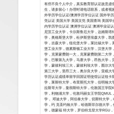
有些不良个人中介，真实教育部认证故意虚
生，请多留心！办理时请电话联系，或者视频
外学历学位认证/澳洲学历学位认证 国外学历
凭认证 美国大学 美国文凭 美国查询 美国
内学历学位认证 澳洲学位认证 澳洲毕业证
尼茨工业大学，卡尔斯鲁厄大学，达姆斯塔
学，奥格斯堡大学，杜伊斯堡埃森大学，凯
学，吉森大学，纽伦堡大学，莱比锡大学，
堡工业大学，德累斯顿工业大学，汉堡大学
学，克莱蒙费朗一大，克莱蒙费朗第二大学
学，巴黎第九大学，马赛大学，昂热大学，
学，蒙彼利埃三大，蒙彼利埃大学，图尔大学
第三大学，里昂三大，奥尔良大学，亚眠大学
学历认证成绩单留学回国证明使馆认证纽卡斯
学，莱斯特大学，布里斯托大学，伯明翰大学
拉斯哥大学，曼彻斯特大学，伦敦国王学院K
学，利物浦大学，伦敦玛丽女王学院QMU
学， 邓迪大学，阿伯泰大学，切斯特大学
学，约 克圣约翰大学，哈德斯菲尔德大学
学，德蒙福 特大学，罗伯特戈登大学RG