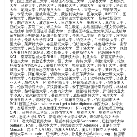
学，国立 里昂第二大学，格勒诺布尔第三大学，凡尔赛大学，巴黎第九
大学，马赛大学，昂热大学，贝桑松大学，波城大学，滨海大学，科西嘉
大学，尼斯大学，巴黎第八大学， 南锡一大，雷恩一大，巴黎第四大
学，卡昂大学，蒙彼利埃三大，蒙彼利埃大学，图尔大学，INSEEC，图
卢兹大学，图卢兹第三大学，巴黎第四大学索邦大学， 斯特拉斯堡大
学，图卢兹三大，波尔多一大，里尔第三大学，里昂三大，奥尔良大学，
亚眠大学，罗马二大，米兰大学，马兰欧尼，办理德国毕业证文凭学历认
证成绩单 留学回国证明 英国大学： 办理英国毕业证文凭学历认证成绩单
留学回国证明使馆认证纽卡斯尔大学，帝国理工学院，巴斯大学，埃克塞
特大学，伦敦大学学院UCL，华威大学，约克大学，兰卡斯特 大学，萨
里大学，莱斯特大学，布里斯托大学，伯明翰大学，格鲁斯特大学，谢菲
尔德大学，南安普顿大学，拉夫堡大学，爱丁堡大学，诺丁汉大学，伦敦
大学亚非学院 SOAS，格拉斯哥大学，曼彻斯特大学，伦敦国王学院
KCL，皇家霍洛威大学RHUL，阿斯顿大学，利兹大学，萨塞克斯大学，
卡迪夫大学，伦敦艺术大学，雷丁大学，肯特 大学，利物浦大学，伦敦
玛丽女王学院QMUL，赫瑞瓦特大学，埃塞克斯大学，阿伯丁大学，伦敦
城市大学，斯特拉思克莱德大学，基尔大学，考文垂大学，斯旺西大学，
邓迪大学，阿伯泰大学，切斯特大学，朴茨茅斯大学，威尔士班戈大学，
林肯大学，布拉德福德大学，北安普顿大学，诺丁汉特伦特大学，诺森比
亚大学，赫尔大学，约 克圣约翰大学，哈德斯菲尔德大学，伯恩茅斯大
学，伦敦商学院大学，罗汉普顿大学，爱丁堡玛格丽特皇后学院，格林威
治大学，赫特福德大学，布鲁内尔大学，德蒙福 特大学，罗伯特戈登大
学RGU，索尔福德大学，桑德兰大学，威斯敏斯特大学，南岸大学，圣
安德鲁斯大学，普利茅斯大学，牛津布鲁克斯大学，伯明翰城市大学
BCU 新西兰大学： where can I get a fake diploma 梅西大学，林肯大
学，奥塔哥大学，奥克兰理工大学AUT，怀卡托大学，基督城理工学院
CPIT，马努卡理工学院，坎特伯雷大学，奥克兰大学，奥克兰商学院
AIS，悉尼大 学USYD，新南威尔士大学UNSW，查尔斯达尔文大学
CDU，澳大利亚联邦大学，斯威本科技大学Swinburne，巴拉瑞特大学
ballarat，RMIT，墨尔本大学，阿德莱德大学 Adelaide，莫纳什大学
Monash，昆士兰大学UQ，西澳大学UWA，澳大利亚国立大学ANU，麦
考瑞大学Macquarie，纽卡斯尔大学，卧龙岗大学Wollongong，格里菲