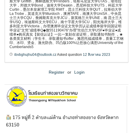
斯大学 Griffith，弗林德斯大学Flinders，塔斯马尼亚大学UTAS，堪培拉
大学，邦德大学Bond，迪肯大学Deakin，悉尼科技大学UTS，科廷大学
Curtin，墨尔本皇家理工学院 RMIT，昆士兰科技大学QUT，拉筹伯大学
La Trobe，莫道克大学Murdoch，澳洲TAFE，南澳大学UniSA，中央昆
士兰大学CQU，詹姆斯库克大学JCU，新英格兰大学UNE，南 昆士兰大
学USQ，埃迪斯科文大学ECU，南十字星大学SCU，阳光海岸大学，维
多利亚大学Victoria，办理澳洲毕业证文凭学历认证成绩单留学回国证明
毕业证“文凭”成绩单Q◆微551190476“办理”坎伯兰大学USF●毕业证●成
绩单●购买真实【留信认证】一比一复刻在读证明，录取通知书制作 ，★
各类英文材料（学生卡、录取通知书offer，雅思托福成绩单，质量工艺钢
印、水印、烫金、激光防伪、凹凸版100%让您放心满意University of the
Cumberlands5
ibvbghujhu04@outlook.cz
Asked question
12 สิงหาคม 2023
Register
or
Login
175 หมู่ที่ 2 ตำบลแม่ต้าน อำเภอท่าสองยาง จังหวัดตาก
63150