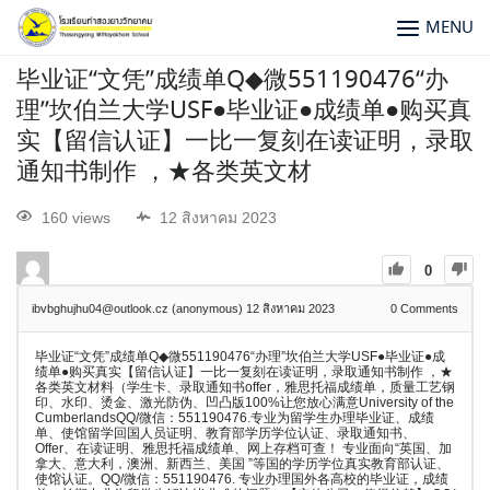
MENU
毕业证“文凭”成绩单Q◆微551190476“办
理”坎伯兰大学USF●毕业证●成绩单●购买真
实【留信认证】一比一复刻在读证明，录取
通知书制作 ，★各类英文材
160 views
12 สิงหาคม 2023
0
ibvbghujhu04@outlook.cz (anonymous)
12 สิงหาคม 2023
0
Comments
毕业证“文凭”成绩单Q◆微551190476“办理”坎伯兰大学USF●毕业证●成
绩单●购买真实【留信认证】一比一复刻在读证明，录取通知书制作 ，★
各类英文材料（学生卡、录取通知书offer，雅思托福成绩单，质量工艺钢
印、水印、烫金、激光防伪、凹凸版100%让您放心满意University of the
CumberlandsQQ/微信：551190476.专业为留学生办理毕业证、成绩
单、使馆留学回国人员证明、教育部学历学位认证、录取通知书、
Offer、在读证明、雅思托福成绩单、网上存档可查！ 专业面向“英国、加
拿大、意大利，澳洲、新西兰、美国 ”等国的学历学位真实教育部认证、
使馆认证。QQ/微信：551190476. 专业办理国外各高校的毕业证，成绩