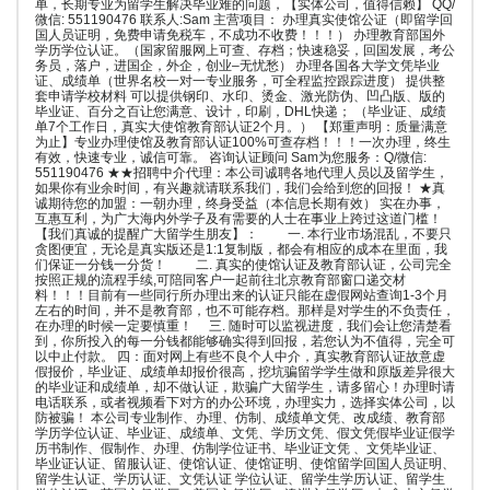
单，长期专业为留学生解决毕业难的问题，【实体公司，值得信赖】 QQ/
微信: 551190476 联系人:Sam 主营项目： 办理真实使馆公证（即留学回
国人员证明，免费申请免税车，不成功不收费！！！） 办理教育部国外
学历学位认证。（国家留服网上可查、存档；快速稳妥，回国发展，考公
务员，落户，进国企，外企，创业–无忧愁） 办理各国各大学文凭毕业
证、成绩单（世界名校一对一专业服务，可全程监控跟踪进度） 提供整
套申请学校材料 可以提供钢印、水印、烫金、激光防伪、凹凸版、版的
毕业证、百分之百让您满意、设计，印刷，DHL快递； （毕业证、成绩
单7个工作日，真实大使馆教育部认证2个月。） 【郑重声明：质量满意
为止】专业办理使馆及教育部认证100%可查存档！！！一次办理，终生
有效，快速专业，诚信可靠。 咨询认证顾问 Sam为您服务：Q/微信:
551190476 ★★招聘中介代理：本公司诚聘各地代理人员以及留学生，
如果你有业余时间，有兴趣就请联系我们，我们会给到您的回报！ ★真
诚期待您的加盟：一朝办理，终身受益（本信息长期有效） 实在办事，
互惠互利，为广大海内外学子及有需要的人士在事业上跨过这道门槛！
【我们真诚的提醒广大留学生朋友】： 一. 本行业市场混乱，不要只
贪图便宜，无论是真实版还是1:1复制版，都会有相应的成本在里面，我
们保证一分钱一分货！ 二. 真实的使馆认证及教育部认证，公司完全
按照正规的流程手续,可陪同客户一起前往北京教育部窗口递交材
料！！！目前有一些同行所办理出来的认证只能在虚假网站查询1-3个月
左右的时间，并不是教育部，也不可能存档。那样是对学生的不负责任，
在办理的时候一定要慎重！ 三. 随时可以监视进度，我们会让您清楚看
到，你所投入的每一分钱都能够确实得到回报，若您认为不值得，完全可
以中止付款。 四：面对网上有些不良个人中介，真实教育部认证故意虚
假报价，毕业证、成绩单却报价很高，挖坑骗留学学生做和原版差异很大
的毕业证和成绩单，却不做认证，欺骗广大留学生，请多留心！办理时请
电话联系，或者视频看下对方的办公环境，办理实力，选择实体公司，以
防被骗！ 本公司专业制作、办理、仿制、成绩单文凭、改成绩、教育部
学历学位认证、毕业证、成绩单、文凭、学历文凭、假文凭假毕业证假学
历书制作、假制作、办理、仿制学位证书、毕业证文凭 、文凭毕业证、
毕业证认证、留服认证、使馆认证、使馆证明、使馆留学回国人员证明、
留学生认证、学历认证、文凭认证 学位认证、留学生学历认证、留学生