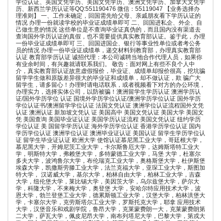
学位认证、英国文凭学历、美国文凭学历、澳洲文凭学历、加拿大文凭学
历、新西兰学历认证等QQ:551190476 微信：55119047 【业务选择办
理准则】 一、工作未确定，回国需先给父母、亲戚朋友看下学历认证的
情况 办理一份就读学校的毕业证成绩单即可 二、回国进私企、外企、自
己做生意的情况 这些单位是不查询毕业证真伪的，而且国内没有渠道去
查询国外学历认证的真假，也不需要提供真实教育部认证。鉴于此，办理
一份毕业证成绩单即可 三、回国进国企、银行等事业性单位或者考公务
员的情况 办理一份毕业证成绩单，递交材料到教育部，办理真实教育部
认证 教育部学历认证 诚招代理：本公司诚聘当地合作代理人员，如果你
有业余时间，有兴趣就请联系我们。 敬告：面对网上有些不良个人中
介，真实教育部认证故意虚假报价，毕业证、成绩单却报价很高，挖坑骗
留学学生做和原版差异很大的毕业证和成绩单，却不做认证，欺 骗广大
留学生，请多留心！办理时请电话联系，或者视频看下对方的办公环境，
办理实力，选择实体公司，以防被骗！澳洲留学生学历认证 澳洲学历认
证/国外学历学位 认证 国境外学历学位认证/澳洲学历学位认证 国外学历
学位认证书/澳洲留学学位认证 法国文凭认证 澳洲学位认证流程国外文凭
认证 澳洲认证 新加坡文凭认 证 美国高中 美国文凭认证 美国大学 美国文
凭 美国查询 美国毕业证认证 美国学历认证流程 美国文凭认证 纽约学历
学位认证 美 国留学学历认证 海外学历学位认证 香港学历学位认证 国内
学历学位认证 澳洲学位认证 澳洲毕业证认证 美国认证 留学生学历学位认
证 留学生毕业证认证 欧洲大学 使馆认证慕尼黑工业大学，哥廷根大学，
慕尼黑大学，开姆尼茨工业大学，卡尔斯鲁厄大学，达姆斯塔特工业大
学，明斯特大学，弗赖堡大学，多特蒙德工业大学，马堡 大学，杜塞尔
多夫大学，波鸿鲁尔大学，布伦瑞克工业大学，奥格斯堡大学，杜伊斯堡
埃森大学，凯撒斯劳滕工业大学，法兰克福大学，亚琛工业大学，斯图加
特大学， 汉诺威大学，基尔大学，柏林自由大学，柏林工业大学，吉森
大学，纽伦堡大学，莱比锡大学，美因茨大学，乌尔兹堡大学，萨尔大
学，科隆大学，不来梅大学，奥登堡 大学，安哈尔特应用技术大学，波
恩大学，勃兰登堡工业大学，德累斯顿工业大学，汉堡大学，柏林洪堡大
学，卡塞尔大学，克劳斯塔尔工业大学，罗斯托克大学，耶拿 应用技术
大学，汉堡音乐和戏剧学院，鲁昂大学，克莱蒙费朗一大，克莱蒙费朗第
二大学，萨瓦大学，佩皮尼昂大学，南布列塔尼大学，巴黎大学，第戎大