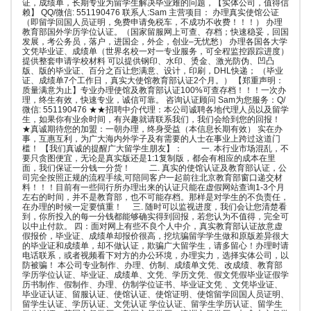
证，成绩单，长期专业为留学生解决毕业难的问题，【实体公司，值得信
赖】 QQ/微信: 551190476 联系人:Sam 主营项目： 办理真实使馆公证
（即留学回国人员证明，免费申请免税车，不成功不收费！！！） 办理
教育部国外学历学位认证。（国家留服网上可查、存档；快速稳妥，回国
发展，考公务员，落户，进国企，外企，创业–无忧愁） 办理各国各大学
文凭毕业证、成绩单（世界名校一对一专业服务，可全程监控跟踪进度）
提供整套申请学校材料 可以提供钢印、水印、烫金、激光防伪、凹凸
版、版的毕业证、百分之百让您满意、设计，印刷，DHL快递； （毕业
证、成绩单7个工作日，真实大使馆教育部认证2个月。） 【郑重声明：
质量满意为止】专业办理使馆及教育部认证100%可查存档！！！一次办
理，终生有效，快速专业，诚信可靠。 咨询认证顾问 Sam为您服务：Q/
微信: 551190476 ★★招聘中介代理：本公司诚聘各地代理人员以及留学
生，如果你有业余时间，有兴趣就请联系我们，我们会给到您的回报！
★真诚期待您的加盟：一朝办理，终身受益（本信息长期有效） 实在办
事，互惠互利，为广大海内外学子及有需要的人士在事业上跨过这道门
槛！ 【我们真诚的提醒广大留学生朋友】： 一. 本行业市场混乱，不
要只贪图便宜，无论是真实版还是1:1复制版，都会有相应的成本在里
面，我们保证一分钱一分货！ 二. 真实的使馆认证及教育部认证，公
司完全按照正规的流程手续,可陪同客户一起前往北京教育部窗口递交材
料！！！目前有一些同行所办理出来的认证只能在虚假网站查询1-3个月
左右的时间，并不是教育部，也不可能存档。那样是对学生的不负责任，
在办理的时候一定要慎重！ 三. 随时可以监视进度，我们会让您清楚看
到，你所投入的每一分钱都能够确实得到回报，若您认为不值得，完全可
以中止付款。 四：面对网上有些不良个人中介，真实教育部认证故意虚
假报价，毕业证、成绩单却报价很高，挖坑骗留学学生做和原版差异很大
的毕业证和成绩单，却不做认证，欺骗广大留学生，请多留心！办理时请
电话联系，或者视频看下对方的办公环境，办理实力，选择实体公司，以
防被骗！ 本公司专业制作、办理、仿制、成绩单文凭、改成绩、教育部
学历学位认证、毕业证、成绩单、文凭、学历文凭、假文凭假毕业证假学
历书制作、假制作、办理、仿制学位证书、毕业证文凭 、文凭毕业证、
毕业证认证、留服认证、使馆认证、使馆证明、使馆留学回国人员证明、
留学生认证、学历认证、文凭认证 学位认证、留学生学历认证、留学生