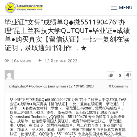
MENU
毕业证“文凭”成绩单Q◆微551190476“办
理”昆士兰科技大学QUTQUT●毕业证●成绩
单●购买真实【留信认证】一比一复刻在读
证明，录取通知书制作 ，★
164 views
12 สิงหาคม 2023
0
ibvbghujhu04@outlook.cz (anonymous)
12 สิงหาคม 2023
0
Comments
毕业证“文凭”成绩单Q◆微551190476“办理”昆士兰科技大学QUTQUT●毕
业证●成绩单●购买真实【留信认证】一比一复刻在读证明，录取通知书
制作 ，★各类英文材料（学生卡、录取通知书offer，雅思托福成绩单，
质量工艺钢印、水印、烫金、激光防伪、凹凸版100%让您放心满意
Queensland TechnologyQQ/微信：551190476.专业为留学生办理毕业
证、成绩单、使馆留学回国人员证明、教育部学历学位认证、录取通知
书、Offer、在读证明、雅思托福成绩单、网上存档可查！ 专业面向“英
国、加拿大、意大利，澳洲、新西兰、美国 ”等国的学历学位真实教育部
认证、使馆认证。QQ/微信：551190476. 专业办理国外各高校的毕业