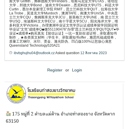
斯大学 Griffith，弗林德斯大学Flinders，塔斯马尼亚大学UTAS，堪培拉
大学，邦德大学Bond，迪肯大学Deakin，悉尼科技大学UTS，科廷大学
Curtin，墨尔本皇家理工学院 RMIT，昆士兰科技大学QUT，拉筹伯大学
La Trobe，莫道克大学Murdoch，澳洲TAFE，南澳大学UniSA，中央昆
士兰大学CQU，詹姆斯库克大学JCU，新英格兰大学UNE，南 昆士兰大
学USQ，埃迪斯科文大学ECU，南十字星大学SCU，阳光海岸大学，维
多利亚大学Victoria，办理澳洲毕业证文凭学历认证成绩单留学回国证明
毕业证“文凭”成绩单Q◆微551190476“办理”昆士兰科技大学QUTQUT●毕
业证●成绩单●购买真实【留信认证】一比一复刻在读证明，录取通知书
制作 ，★各类英文材料（学生卡、录取通知书offer，雅思托福成绩单，
质量工艺钢印、水印、烫金、激光防伪、凹凸版100%让您放心满意
Queensland Technology520A21
ibvbghujhu04@outlook.cz
Asked question
12 สิงหาคม 2023
Register
or
Login
175 หมู่ที่ 2 ตำบลแม่ต้าน อำเภอท่าสองยาง จังหวัดตาก
63150