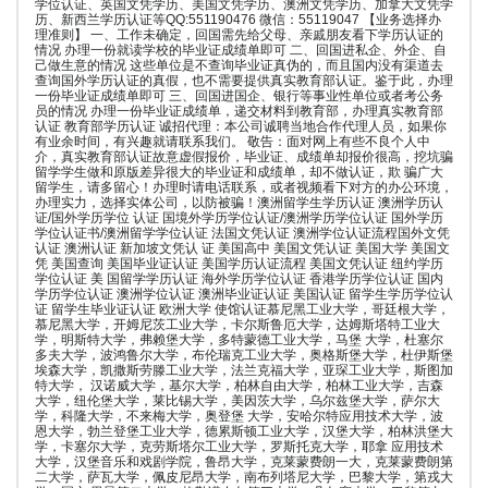
学位认证、英国文凭学历、美国文凭学历、澳洲文凭学历、加拿大文凭学
历、新西兰学历认证等QQ:551190476 微信：55119047 【业务选择办
理准则】 一、工作未确定，回国需先给父母、亲戚朋友看下学历认证的
情况 办理一份就读学校的毕业证成绩单即可 二、回国进私企、外企、自
己做生意的情况 这些单位是不查询毕业证真伪的，而且国内没有渠道去
查询国外学历认证的真假，也不需要提供真实教育部认证。鉴于此，办理
一份毕业证成绩单即可 三、回国进国企、银行等事业性单位或者考公务
员的情况 办理一份毕业证成绩单，递交材料到教育部，办理真实教育部
认证 教育部学历认证 诚招代理：本公司诚聘当地合作代理人员，如果你
有业余时间，有兴趣就请联系我们。 敬告：面对网上有些不良个人中
介，真实教育部认证故意虚假报价，毕业证、成绩单却报价很高，挖坑骗
留学学生做和原版差异很大的毕业证和成绩单，却不做认证，欺 骗广大
留学生，请多留心！办理时请电话联系，或者视频看下对方的办公环境，
办理实力，选择实体公司，以防被骗！澳洲留学生学历认证 澳洲学历认
证/国外学历学位 认证 国境外学历学位认证/澳洲学历学位认证 国外学历
学位认证书/澳洲留学学位认证 法国文凭认证 澳洲学位认证流程国外文凭
认证 澳洲认证 新加坡文凭认 证 美国高中 美国文凭认证 美国大学 美国文
凭 美国查询 美国毕业证认证 美国学历认证流程 美国文凭认证 纽约学历
学位认证 美 国留学学历认证 海外学历学位认证 香港学历学位认证 国内
学历学位认证 澳洲学位认证 澳洲毕业证认证 美国认证 留学生学历学位认
证 留学生毕业证认证 欧洲大学 使馆认证慕尼黑工业大学，哥廷根大学，
慕尼黑大学，开姆尼茨工业大学，卡尔斯鲁厄大学，达姆斯塔特工业大
学，明斯特大学，弗赖堡大学，多特蒙德工业大学，马堡 大学，杜塞尔
多夫大学，波鸿鲁尔大学，布伦瑞克工业大学，奥格斯堡大学，杜伊斯堡
埃森大学，凯撒斯劳滕工业大学，法兰克福大学，亚琛工业大学，斯图加
特大学， 汉诺威大学，基尔大学，柏林自由大学，柏林工业大学，吉森
大学，纽伦堡大学，莱比锡大学，美因茨大学，乌尔兹堡大学，萨尔大
学，科隆大学，不来梅大学，奥登堡 大学，安哈尔特应用技术大学，波
恩大学，勃兰登堡工业大学，德累斯顿工业大学，汉堡大学，柏林洪堡大
学，卡塞尔大学，克劳斯塔尔工业大学，罗斯托克大学，耶拿 应用技术
大学，汉堡音乐和戏剧学院，鲁昂大学，克莱蒙费朗一大，克莱蒙费朗第
二大学，萨瓦大学，佩皮尼昂大学，南布列塔尼大学，巴黎大学，第戎大