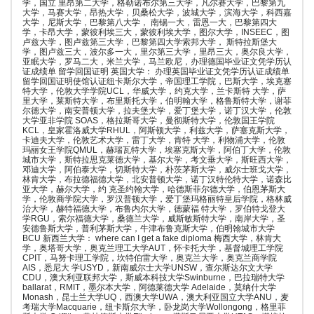
学，国立 里昂第二大学，格勒诺布尔第三大学，凡尔赛大学，巴黎第九
大学，马赛大学，昂热大学，贝桑松大学，波城大学，滨海大学，科西嘉
大学，尼斯大学，巴黎第八大学， 南锡一大，雷恩一大，巴黎第四大
学，卡昂大学，蒙彼利埃三大，蒙彼利埃大学，图尔大学，INSEEC，图
卢兹大学，图卢兹第三大学，巴黎第四大学索邦大学， 斯特拉斯堡大
学，图卢兹三大，波尔多一大，里尔第三大学，里昂三大，奥尔良大学，
亚眠大学，罗马二大，米兰大学，马兰欧尼，办理德国毕业证文凭学历认
证成绩单 留学回国证明 英国大学： 办理英国毕业证文凭学历认证成绩单
留学回国证明使馆认证纽卡斯尔大学，帝国理工学院，巴斯大学，埃克塞
特大学，伦敦大学学院UCL，华威大学，约克大学，兰卡斯特 大学，萨
里大学，莱斯特大学，布里斯托大学，伯明翰大学，格鲁斯特大学，谢菲
尔德大学，南安普顿大学，拉夫堡大学，爱丁堡大学，诺丁汉大学，伦敦
大学亚非学院 SOAS，格拉斯哥大学，曼彻斯特大学，伦敦国王学院
KCL，皇家霍洛威大学RHUL，阿斯顿大学，利兹大学，萨塞克斯大学，
卡迪夫大学，伦敦艺术大学，雷丁大学，肯特 大学，利物浦大学，伦敦
玛丽女王学院QMUL，赫瑞瓦特大学，埃塞克斯大学，阿伯丁大学，伦敦
城市大学，斯特拉思克莱德大学，基尔大学，考文垂大学，斯旺西大学，
邓迪大学，阿伯泰大学，切斯特大学，朴茨茅斯大学，威尔士班戈大学，
林肯大学，布拉德福德大学，北安普顿大学，诺丁汉特伦特大学，诺森比
亚大学，赫尔大学，约 克圣约翰大学，哈德斯菲尔德大学，伯恩茅斯大
学，伦敦商学院大学，罗汉普顿大学，爱丁堡玛格丽特皇后学院，格林威
治大学，赫特福德大学，布鲁内尔大学，德蒙福 特大学，罗伯特戈登大
学RGU，索尔福德大学，桑德兰大学，威斯敏斯特大学，南岸大学，圣
安德鲁斯大学，普利茅斯大学，牛津布鲁克斯大学，伯明翰城市大学
BCU 新西兰大学： where can I get a fake diploma 梅西大学，林肯大
学，奥塔哥大学，奥克兰理工大学AUT，怀卡托大学，基督城理工学院
CPIT，马努卡理工学院，坎特伯雷大学，奥克兰大学，奥克兰商学院
AIS，悉尼大 学USYD，新南威尔士大学UNSW，查尔斯达尔文大学
CDU，澳大利亚联邦大学，斯威本科技大学Swinburne，巴拉瑞特大学
ballarat，RMIT，墨尔本大学，阿德莱德大学 Adelaide，莫纳什大学
Monash，昆士兰大学UQ，西澳大学UWA，澳大利亚国立大学ANU，麦
考瑞大学Macquarie，纽卡斯尔大学，卧龙岗大学Wollongong，格里菲