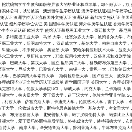
，挖坑骗留学学生做和原版差异很大的毕业证和成绩单，却不做认证，欺 
实体公司，以防被骗！澳洲留学生学历认证 澳洲学历认证/国外学历学位 
凭认证 澳洲学位认证流程国外文凭认证 澳洲认证 新加坡文凭认 证 美国高
认证 纽约学历学位认证 美 国留学学历认证 海外学历学位认证 香港学历
留学生毕业证认证 欧洲大学 使馆认证慕尼黑工业大学，哥廷根大学，慕尼
学，多特蒙德工业大学，马堡 大学，杜塞尔多夫大学，波鸿鲁尔大学，布
亚琛工业大学，斯图加特大学， 汉诺威大学，基尔大学，柏林自由大学，
，科隆大学，不来梅大学，奥登堡 大学，安哈尔特应用技术大学，波恩大
塔尔工业大学，罗斯托克大学，耶拿 应用技术大学，汉堡音乐和戏剧学院
大学，巴黎大学，第戎大学，国立 里昂第二大学，格勒诺布尔第三大学，
西嘉大学，尼斯大学，巴黎第八大学， 南锡一大，雷恩一大，巴黎第四大
第三大学，巴黎第四大学索邦大学， 斯特拉斯堡大学，图卢兹三大，波尔
理德国毕业证文凭学历认证成绩单 留学回国证明 英国大学： 办理英国
克塞特大学，伦敦大学学院UCL，华威大学，约克大学，兰卡斯特 大
顿大学，拉夫堡大学，爱丁堡大学，诺丁汉大学，伦敦大学亚非学院 S
大学，利兹大学，萨塞克斯大学，卡迪夫大学，伦敦艺术大学，雷丁大学，
伯丁大学，伦敦城市大学，斯特拉思克莱德大学，基尔大学，考文垂大学
大学，布拉德福德大学，北安普顿大学，诺丁汉特伦特大学，诺森比亚大学
普顿大学，爱丁堡玛格丽特皇后学院，格林威治大学，赫特福德大学，布鲁
特大学，南岸大学，圣安德鲁斯大学，普利茅斯大学，牛津布鲁克斯大学，伯