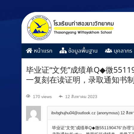
หน้าแรก
ข้อมูลพื้นฐาน
บุคลากร
毕业证“文凭”成绩单Q◆微551
一复刻在读证明，录取通知书制
170 views
12 สิงหาคม 2023
ibvbghujhu04@outlook.cz (anonymous)
12 สิง
毕业证“文凭”成绩单Q◆微55119047