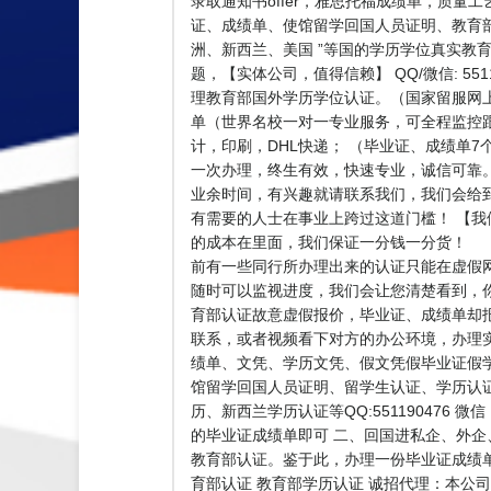
录取通知书offer，雅思托福成绩单，质量工艺钢
证、成绩单、使馆留学回国人员证明、教育部
洲、新西兰、美国 ”等国的学历学位真实教育
题，【实体公司，值得信赖】 QQ/微信: 5
理教育部国外学历学位认证。（国家留服网
单（世界名校一对一专业服务，可全程监控
计，印刷，DHL快递； （毕业证、成绩单
一次办理，终生有效，快速专业，诚信可靠。 咨
业余时间，有兴趣就请联系我们，我们会给
有需要的人士在事业上跨过这道门槛！ 【我
的成本在里面，我们保证一分钱一分货！ 
前有一些同行所办理出来的认证只能在虚假网
随时可以监视进度，我们会让您清楚看到，
育部认证故意虚假报价，毕业证、成绩单却
联系，或者视频看下对方的办公环境，办理
绩单、文凭、学历文凭、假文凭假毕业证假
馆留学回国人员证明、留学生认证、学历认
历、新西兰学历认证等QQ:551190476
的毕业证成绩单即可 二、回国进私企、外
教育部认证。鉴于此，办理一份毕业证成绩
育部认证 教育部学历认证 诚招代理：本公