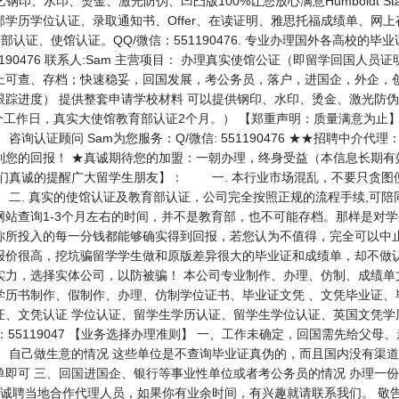
印、水印、烫金、激光防伪、凹凸版100%让您放心满意Humboldt Stat
学历学位认证、录取通知书、Offer、在读证明、雅思托福成绩单、网上
部认证、使馆认证。QQ/微信：551190476. 专业办理国外各高校的
51190476 联系人:Sam 主营项目： 办理真实使馆公证（即留学回国
上可查、存档；快速稳妥，回国发展，考公务员，落户，进国企，外企，创
跟踪进度） 提供整套申请学校材料 可以提供钢印、水印、烫金、激光防
7个工作日，真实大使馆教育部认证2个月。） 【郑重声明：质量满意为止
询认证顾问 Sam为您服务：Q/微信: 551190476 ★★招聘中介
到您的回报！ ★真诚期待您的加盟：一朝办理，终身受益（本信息长期有
们真诚的提醒广大留学生朋友】： 一. 本行业市场混乱，不要只贪图便
二. 真实的使馆认证及教育部认证，公司完全按照正规的流程手续,可陪
站查询1-3个月左右的时间，并不是教育部，也不可能存档。那样是对
你所投入的每一分钱都能够确实得到回报，若您认为不值得，完全可以中止
报价很高，挖坑骗留学学生做和原版差异很大的毕业证和成绩单，却不做
实力，选择实体公司，以防被骗！ 本公司专业制作、办理、仿制、成绩单
学历书制作、假制作、办理、仿制学位证书、毕业证文凭 、文凭毕业证、
证、文凭认证 学位认证、留学生学历认证、留学生学位认证、英国文凭学
 微信：55119047 【业务选择办理准则】 一、工作未确定，回国需先给
企、自己做生意的情况 这些单位是不查询毕业证真伪的，而且国内没有渠
单即可 三、回国进国企、银行等事业性单位或者考公务员的情况 办理一
司诚聘当地合作代理人员，如果你有业余时间，有兴趣就请联系我们。 敬