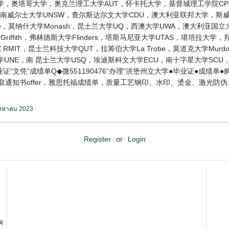
 梅西大学，林肯大学，奥塔哥大学，奥克兰理工大学AUT，怀卡托大学，基督城理工
南威尔士大学UNSW，查尔斯达尔文大学CDU，澳大利亚联邦大学，斯威本科技大
ide，莫纳什大学Monash，昆士兰大学UQ，西澳大学UWA，澳大利亚国立大
Griffith，弗林德斯大学Flinders，塔斯马尼亚大学UTAS，堪培拉大学
 RMIT，昆士兰科技大学QUT，拉筹伯大学La Trobe，莫道克大学Murd
UNE，南 昆士兰大学USQ，埃迪斯科文大学ECU，南十字星大学SCU，阳
“文凭”成绩单Q◆微551190476“办理”洪堡州立大学●毕业证●成绩
知书offer，雅思托福成绩单，质量工艺钢印、水印、烫金、激光防伪、凹凸
ิงหาคม 2023
Register
or
Login
ด