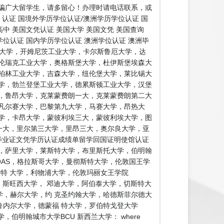
骗广大留学生，请多留心！办理时请电话联系，或
认证 国境外学历学位认证/澳洲学历学位认证 国
中 美国文凭认证 美国大学 美国文凭 美国查询
学位认证 国内学历学位认证 澳洲学位认证 澳洲毕
黑大学，开姆尼茨工业大学，卡尔斯鲁厄大学，达
伦瑞克工业大学，奥格斯堡大学，杜伊斯堡埃森大
柏林工业大学，吉森大学，纽伦堡大学，莱比锡大
学，勃兰登堡工业大学，德累斯顿工业大学，汉堡
，鲁昂大学，克莱蒙费朗一大，克莱蒙费朗第二大
凡尔赛大学，巴黎第九大学，马赛大学，昂热大
学，卡昂大学，蒙彼利埃三大，蒙彼利埃大学，图
多一大，里尔第三大学，里昂三大，奥尔良大学，亚
毕业证文凭学历认证成绩单留学回国证明使馆认证
学，萨里大学，莱斯特大学，布里斯托大学，伯明翰
OAS，格拉斯哥大学，曼彻斯特大学，伦敦国王学
肯特 大学，利物浦大学，伦敦玛丽女王学院
，斯旺西大学， 邓迪大学，阿伯泰大学，切斯特大
，赫尔大学，约 克圣约翰大学，哈德斯菲尔德大
内尔大学，德蒙福 特大学，罗伯特戈登大学
明翰城市大学BCU 新西兰大学： where