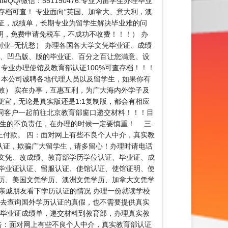
eQQ/微信：551190476.专业为留学生办理毕业
存档可查！ 专业面向“英国、加拿大、意大利，澳
毕业证，成绩单，长期专业为留学生解决毕业难的问
人员证明，免费申请免税车，不成功不收费！！！） 办
业–无忧愁） 办理各国各大学文凭毕业证、成绩
伪、凹凸版、版的毕业证、百分之百让您满意、设
】专业办理使馆及教育部认证100%可查存档！！！
代理：本公司诚聘各地代理人员以及留学生，如果你有
效） 实在办事，互惠互利，为广大海内外学子及
宜，无论是真实版还是1:1复制版，都会有相应
同客户一起前往北京教育部窗口递交材料！！！目
学生的不负责任，在办理的时候一定要慎重！ 三.
付款。 四：面对网上有些不良个人中介，真实教
认证，欺骗广大留学生，请多留心！办理时请电话
文凭、改成绩、教育部学历学位认证、毕业证、成
毕业证认证、留服认证、使馆认证、使馆证明、使
历、美国文凭学历、澳洲文凭学历、加拿大文凭学
父母、亲戚朋友看下学历认证的情况 办理一份就读学校
道去查询国外学历认证的真假，也不需要提供真实
份毕业证成绩单，递交材料到教育部，办理真实教
告：面对网上有些不良个人中介，真实教育部认证