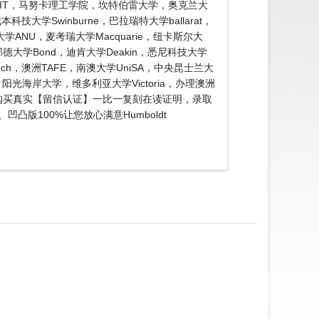
学院CPIT，马努卡理工学院，坎特伯雷大学，奥克兰大
学Swinburne，巴拉瑞特大学ballarat，
学ANU，麦考瑞大学Macquarie，纽卡斯尔大
，邦德大学Bond，迪肯大学Deakin，悉尼科技大学
och，澳洲TAFE，南澳大学UniSA，中央昆士兰大
光海岸大学，维多利亚大学Victoria，办理澳洲
单●购买真实【留信认证】一比一复刻在读证明，录取
版100%让您放心满意Humboldt