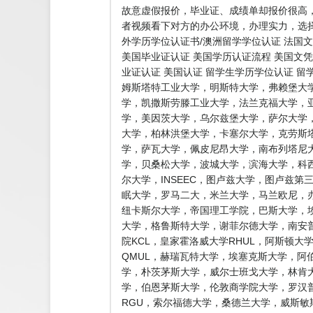
故意虚假报价，毕业证、成绩单却报价很高
者视频看下对方的办公环境，办理实力，选择
外学历学位认证书/澳洲留学学位认证 法国文
美国毕业证认证 美国学历认证流程 美国文凭
业证认证 美国认证 留学生学历学位认证 
姆斯塔特工业大学，明斯特大学，弗赖堡大
学，凯撒斯劳滕工业大学，法兰克福大学，
学，美因茨大学，乌尔兹堡大学，萨尔大学
大学，柏林洪堡大学，卡塞尔大学，克劳斯
学，萨瓦大学，佩皮尼昂大学，南布列塔尼
学，贝桑松大学，波城大学，滨海大学，科
尔大学，INSEEC，图卢兹大学，图卢兹
眠大学，罗马二大，米兰大学，马兰欧尼，办
纽卡斯尔大学，帝国理工学院，巴斯大学，埃
大学，格鲁斯特大学，谢菲尔德大学，南安普
院KCL，皇家霍洛威大学RHUL，阿斯顿
QMUL，赫瑞瓦特大学，埃塞克斯大学，阿
学，朴茨茅斯大学，威尔士班戈大学，林肯
学，伯恩茅斯大学，伦敦商学院大学，罗汉
RGU，索尔福德大学，桑德兰大学，威斯敏斯