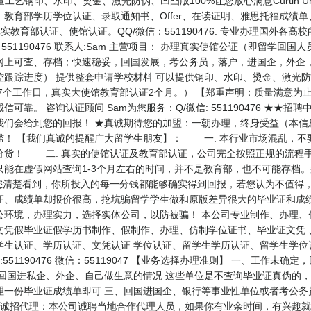
艺钢印、水印、烫金、激光防伪、凹凸版100%让您放心满意Curtin Univer
教育部学历学位认证、录取通知书、Offer、在读证明、雅思托福成绩单
实教育部认证、使馆认证。QQ/微信：551190476. 专业办理国外各
 551190476 联系人:Sam 主营项目： 办理真实使馆公证（即留学
网上可查、存档；快速稳妥，回国发展，考公务员，落户，进国企，外企，
控跟踪进度） 提供整套申请学校材料 可以提供钢印、水印、烫金、激光
单7个工作日，真实大使馆教育部认证2个月。） 【郑重声明：质量满意为止
靠。 咨询认证顾问 Sam为您服务：Q/微信: 551190476 ★★
我们会给到您的回报！ ★真诚期待您的加盟：一朝办理，终身受益（本信
！ 【我们真诚的提醒广大留学生朋友】： 一. 本行业市场混乱，不要
分货！ 二. 真实的使馆认证及教育部认证，公司完全按照正规的流程手
只能在虚假网站查询1-3个月左右的时间，并不是教育部，也不可能存档
您清楚看到，你所投入的每一分钱都能够确实得到回报，若您认为不值得
证、成绩单却报价很高，挖坑骗留学学生做和原版差异很大的毕业证和成
公环境，办理实力，选择实体公司，以防被骗！ 本公司专业制作、办理、
文凭假毕业证假学历书制作、假制作、办理、仿制学位证书、毕业证文凭 
学生认证、学历认证、文凭认证 学位认证、留学生学历认证、留学生学位
51190476 微信：55119047 【业务选择办理准则】 一、工作未
、回国进私企、外企、自己做生意的情况 这些单位是不查询毕业证真伪的
理一份毕业证成绩单即可 三、回国进国企、银行等事业性单位或者考公务
 诚招代理：本公司诚聘当地合作代理人员，如果你有业余时间，有兴趣就