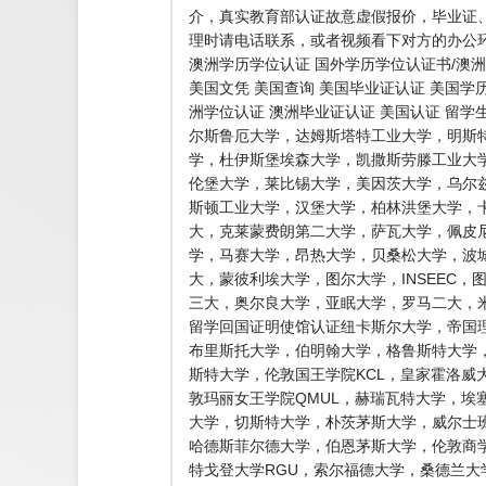
介，真实教育部认证故意虚假报价，毕业证
理时请电话联系，或者视频看下对方的办公环
澳洲学历学位认证 国外学历学位认证书/澳洲
美国文凭 美国查询 美国毕业证认证 美国学
洲学位认证 澳洲毕业证认证 美国认证 留
尔斯鲁厄大学，达姆斯塔特工业大学，明斯
学，杜伊斯堡埃森大学，凯撒斯劳滕工业大
伦堡大学，莱比锡大学，美因茨大学，乌尔
斯顿工业大学，汉堡大学，柏林洪堡大学，
大，克莱蒙费朗第二大学，萨瓦大学，佩皮
学，马赛大学，昂热大学，贝桑松大学，波
大，蒙彼利埃大学，图尔大学，INSEEC
三大，奥尔良大学，亚眠大学，罗马二大，米
留学回国证明使馆认证纽卡斯尔大学，帝国理
布里斯托大学，伯明翰大学，格鲁斯特大学，
斯特大学，伦敦国王学院KCL，皇家霍洛威
敦玛丽女王学院QMUL，赫瑞瓦特大学，埃
大学，切斯特大学，朴茨茅斯大学，威尔士
哈德斯菲尔德大学，伯恩茅斯大学，伦敦商
特戈登大学RGU，索尔福德大学，桑德兰大