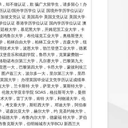
，却不做认证，欺 骗广大留学生，请多留心！办
证/国外学历学位 认证 国境外学历学位认证/
加坡文凭认 证 美国高中 美国文凭认证 美国大学
学位认证 香港学历学位认证 国内学历学位认证 澳
，哥廷根大学，慕尼黑大学，开姆尼茨工业大学，卡
波鸿鲁尔大学，布伦瑞克工业大学，奥格斯堡大
学，柏林自由大学，柏林工业大学，吉森大学，纽
用技术大学，波恩大学，勃兰登堡工业大学，德累
汉堡音乐和戏剧学院，鲁昂大学，克莱蒙费朗一
格勒诺布尔第三大学，凡尔赛大学，巴黎第九大
雷恩一大，巴黎第四大学，卡昂大学，蒙彼利埃三
学，图卢兹三大，波尔多一大，里尔第三大学，里昂
英国大学： 办理英国毕业证文凭学历认证成绩单
克大学，兰卡斯特 大学，萨里大学，莱斯特大学，
伦敦大学亚非学院 SOAS，格拉斯哥大学，曼彻
艺术大学，雷丁大学，肯特 大学，利物浦大学，伦
学，考文垂大学，斯旺西大学， 邓迪大学，阿伯泰
，诺森比亚大学，赫尔大学，约 克圣约翰大学，
福德大学，布鲁内尔大学，德蒙福 特大学，罗伯
鲁克斯大学，伯明翰城市大学BCU 新西兰大