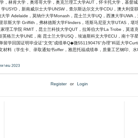
 diploma 梅西大学，林肯大学，奥塔哥大学，奥克兰理工大学AUT，怀卡托大学
学USYD，新南威尔士大学UNSW，查尔斯达尔文大学CDU，澳大利亚联邦
莱德大学 Adelaide，莫纳什大学Monash，昆士兰大学UQ，西澳大学UWA
菲斯大学 Griffith，弗林德斯大学Flinders，塔斯马尼亚大学UTAS，
家理工学院 RMIT，昆士兰科技大学QUT，拉筹伯大学La Trobe，莫道克大
新英格兰大学UNE，南 昆士兰大学USQ，埃迪斯科文大学ECU，南十字
绩单留学回国证明毕业证“文凭”成绩单Q◆微551190476“办理”科廷大学C
文材料（学生卡、录取通知书offer，雅思托福成绩单，质量工艺钢印、水
ิงหาคม 2023
Register
or
Login