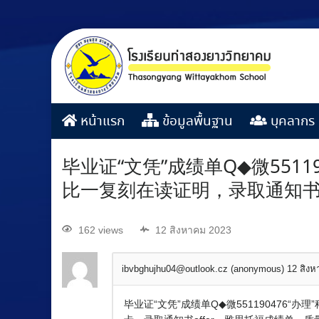
หน้าแรก
ข้อมูลพื้นฐาน
บุคลากร
毕业证“文凭”成绩单Q◆微5511
比一复刻在读证明，录取通知书
162 views
12 สิงหาคม 2023
ibvbghujhu04@outlook.cz (anonymous)
12 สิง
毕业证“文凭”成绩单Q◆微551190476