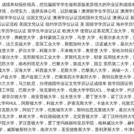
、成绩单却报价很高，挖坑骗留学学生做和原版差异很大的毕业证和成绩单
境，办理实力，选择实体公司，以防被骗！澳洲留学生学历认证 澳洲学历认
留学学位认证 法国文凭认证 澳洲学位认证流程国外文凭认证 澳洲认证 新
历认证流程 美国文凭认证 纽约学历学位认证 美 国留学学历认证 海外学历
学生学历学位认证 留学生毕业证认证 欧洲大学 使馆认证慕尼黑工业大学
特大学，弗赖堡大学，多特蒙德工业大学，马堡 大学，杜塞尔多夫大学，
学，法兰克福大学，亚琛工业大学，斯图加特大学， 汉诺威大学，基尔大
兹堡大学，萨尔大学，科隆大学，不来梅大学，奥登堡 大学，安哈尔特应
卡塞尔大学，克劳斯塔尔工业大学，罗斯托克大学，耶拿 应用技术大学，
尼昂大学，南布列塔尼大学，巴黎大学，第戎大学，国立 里昂第二大学，
城大学，滨海大学，科西嘉大学，尼斯大学，巴黎第八大学， 南锡一大，
，图卢兹大学，图卢兹第三大学，巴黎第四大学索邦大学， 斯特拉斯堡大
兰大学，马兰欧尼，办理德国毕业证文凭学历认证成绩单 留学回国证明 
工学院，巴斯大学，埃克塞特大学，伦敦大学学院UCL，华威大学，约
谢菲尔德大学，南安普顿大学，拉夫堡大学，爱丁堡大学，诺丁汉大学，
大学RHUL，阿斯顿大学，利兹大学，萨塞克斯大学，卡迪夫大学，伦敦
塞克斯大学，阿伯丁大学，伦敦城市大学，斯特拉思克莱德大学，基尔大
班戈大学，林肯大学，布拉德福德大学，北安普顿大学，诺丁汉特伦特大学
学院大学，罗汉普顿大学，爱丁堡玛格丽特皇后学院，格林威治大学，赫特
学，威斯敏斯特大学，南岸大学，圣安德鲁斯大学，普利茅斯大学，牛津布