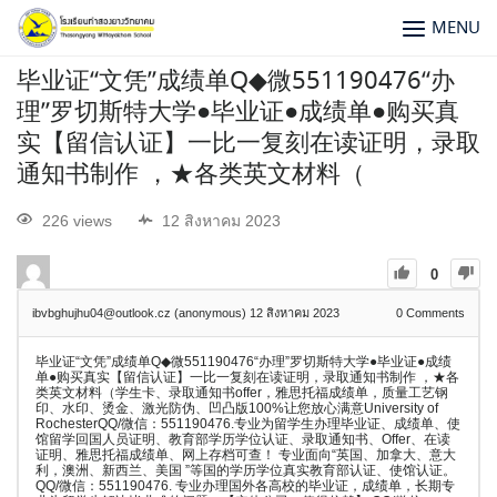
MENU
毕业证“文凭”成绩单Q◆微551190476“办
理”罗切斯特大学●毕业证●成绩单●购买真
实【留信认证】一比一复刻在读证明，录取
通知书制作 ，★各类英文材料（
226 views
12 สิงหาคม 2023
0
ibvbghujhu04@outlook.cz (anonymous)
12 สิงหาคม 2023
0
Comments
毕业证“文凭”成绩单Q◆微551190476“办理”罗切斯特大学●毕业证●成绩
单●购买真实【留信认证】一比一复刻在读证明，录取通知书制作 ，★各
类英文材料（学生卡、录取通知书offer，雅思托福成绩单，质量工艺钢
印、水印、烫金、激光防伪、凹凸版100%让您放心满意University of
RochesterQQ/微信：551190476.专业为留学生办理毕业证、成绩单、使
馆留学回国人员证明、教育部学历学位认证、录取通知书、Offer、在读
证明、雅思托福成绩单、网上存档可查！ 专业面向“英国、加拿大、意大
利，澳洲、新西兰、美国 ”等国的学历学位真实教育部认证、使馆认证。
QQ/微信：551190476. 专业办理国外各高校的毕业证，成绩单，长期专