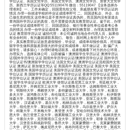
学位认证、英国文凭学历、美国文凭学历、澳洲文凭学历、加拿大文凭学
历、新西兰学历认证等QQ:551190476 微信：55119047 【业务选择办
理准则】 一、工作未确定，回国需先给父母、亲戚朋友看下学历认证的
情况 办理一份就读学校的毕业证成绩单即可 二、回国进私企、外企、自
己做生意的情况 这些单位是不查询毕业证真伪的，而且国内没有渠道去
查询国外学历认证的真假，也不需要提供真实教育部认证。鉴于此，办理
一份毕业证成绩单即可 三、回国进国企、银行等事业性单位或者考公务
员的情况 办理一份毕业证成绩单，递交材料到教育部，办理真实教育部
认证 教育部学历认证 诚招代理：本公司诚聘当地合作代理人员，如果你
有业余时间，有兴趣就请联系我们。 敬告：面对网上有些不良个人中
介，真实教育部认证故意虚假报价，毕业证、成绩单却报价很高，挖坑骗
留学学生做和原版差异很大的毕业证和成绩单，却不做认证，欺 骗广大
留学生，请多留心！办理时请电话联系，或者视频看下对方的办公环境，
办理实力，选择实体公司，以防被骗！澳洲留学生学历认证 澳洲学历认
证/国外学历学位 认证 国境外学历学位认证/澳洲学历学位认证 国外学历
学位认证书/澳洲留学学位认证 法国文凭认证 澳洲学位认证流程国外文凭
认证 澳洲认证 新加坡文凭认 证 美国高中 美国文凭认证 美国大学 美国文
凭 美国查询 美国毕业证认证 美国学历认证流程 美国文凭认证 纽约学历
学位认证 美 国留学学历认证 海外学历学位认证 香港学历学位认证 国内
学历学位认证 澳洲学位认证 澳洲毕业证认证 美国认证 留学生学历学位认
证 留学生毕业证认证 欧洲大学 使馆认证慕尼黑工业大学，哥廷根大学，
慕尼黑大学，开姆尼茨工业大学，卡尔斯鲁厄大学，达姆斯塔特工业大
学，明斯特大学，弗赖堡大学，多特蒙德工业大学，马堡 大学，杜塞尔
多夫大学，波鸿鲁尔大学，布伦瑞克工业大学，奥格斯堡大学，杜伊斯堡
埃森大学，凯撒斯劳滕工业大学，法兰克福大学，亚琛工业大学，斯图加
特大学， 汉诺威大学，基尔大学，柏林自由大学，柏林工业大学，吉森
大学，纽伦堡大学，莱比锡大学，美因茨大学，乌尔兹堡大学，萨尔大
学，科隆大学，不来梅大学，奥登堡 大学，安哈尔特应用技术大学，波
恩大学，勃兰登堡工业大学，德累斯顿工业大学，汉堡大学，柏林洪堡大
学，卡塞尔大学，克劳斯塔尔工业大学，罗斯托克大学，耶拿 应用技术
大学，汉堡音乐和戏剧学院，鲁昂大学，克莱蒙费朗一大，克莱蒙费朗第
二大学，萨瓦大学，佩皮尼昂大学，南布列塔尼大学，巴黎大学，第戎大