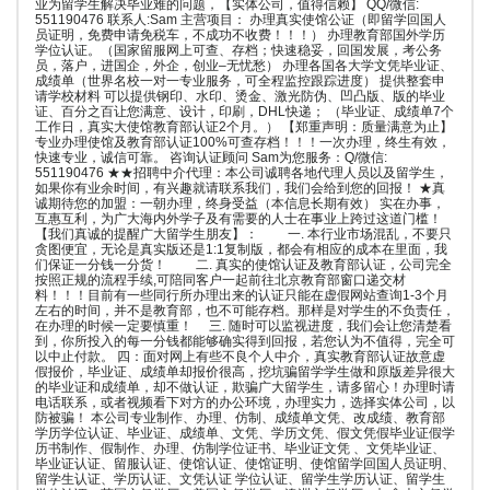
业为留学生解决毕业难的问题，【实体公司，值得信赖】 QQ/微信:
551190476 联系人:Sam 主营项目： 办理真实使馆公证（即留学回国人
员证明，免费申请免税车，不成功不收费！！！） 办理教育部国外学历
学位认证。（国家留服网上可查、存档；快速稳妥，回国发展，考公务
员，落户，进国企，外企，创业–无忧愁） 办理各国各大学文凭毕业证、
成绩单（世界名校一对一专业服务，可全程监控跟踪进度） 提供整套申
请学校材料 可以提供钢印、水印、烫金、激光防伪、凹凸版、版的毕业
证、百分之百让您满意、设计，印刷，DHL快递； （毕业证、成绩单7个
工作日，真实大使馆教育部认证2个月。） 【郑重声明：质量满意为止】
专业办理使馆及教育部认证100%可查存档！！！一次办理，终生有效，
快速专业，诚信可靠。 咨询认证顾问 Sam为您服务：Q/微信:
551190476 ★★招聘中介代理：本公司诚聘各地代理人员以及留学生，
如果你有业余时间，有兴趣就请联系我们，我们会给到您的回报！ ★真
诚期待您的加盟：一朝办理，终身受益（本信息长期有效） 实在办事，
互惠互利，为广大海内外学子及有需要的人士在事业上跨过这道门槛！
【我们真诚的提醒广大留学生朋友】： 一. 本行业市场混乱，不要只
贪图便宜，无论是真实版还是1:1复制版，都会有相应的成本在里面，我
们保证一分钱一分货！ 二. 真实的使馆认证及教育部认证，公司完全
按照正规的流程手续,可陪同客户一起前往北京教育部窗口递交材
料！！！目前有一些同行所办理出来的认证只能在虚假网站查询1-3个月
左右的时间，并不是教育部，也不可能存档。那样是对学生的不负责任，
在办理的时候一定要慎重！ 三. 随时可以监视进度，我们会让您清楚看
到，你所投入的每一分钱都能够确实得到回报，若您认为不值得，完全可
以中止付款。 四：面对网上有些不良个人中介，真实教育部认证故意虚
假报价，毕业证、成绩单却报价很高，挖坑骗留学学生做和原版差异很大
的毕业证和成绩单，却不做认证，欺骗广大留学生，请多留心！办理时请
电话联系，或者视频看下对方的办公环境，办理实力，选择实体公司，以
防被骗！ 本公司专业制作、办理、仿制、成绩单文凭、改成绩、教育部
学历学位认证、毕业证、成绩单、文凭、学历文凭、假文凭假毕业证假学
历书制作、假制作、办理、仿制学位证书、毕业证文凭 、文凭毕业证、
毕业证认证、留服认证、使馆认证、使馆证明、使馆留学回国人员证明、
留学生认证、学历认证、文凭认证 学位认证、留学生学历认证、留学生