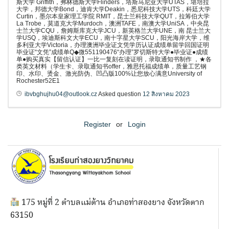
斯大学 Griffith，弗林德斯大学Flinders，塔斯马尼亚大学UTAS，堪培拉
大学，邦德大学Bond，迪肯大学Deakin，悉尼科技大学UTS，科廷大学
Curtin，墨尔本皇家理工学院 RMIT，昆士兰科技大学QUT，拉筹伯大学
La Trobe，莫道克大学Murdoch，澳洲TAFE，南澳大学UniSA，中央昆
士兰大学CQU，詹姆斯库克大学JCU，新英格兰大学UNE，南 昆士兰大
学USQ，埃迪斯科文大学ECU，南十字星大学SCU，阳光海岸大学，维
多利亚大学Victoria，办理澳洲毕业证文凭学历认证成绩单留学回国证明
毕业证“文凭”成绩单Q◆微551190476“办理”罗切斯特大学●毕业证●成绩
单●购买真实【留信认证】一比一复刻在读证明，录取通知书制作 ，★各
类英文材料（学生卡、录取通知书offer，雅思托福成绩单，质量工艺钢
印、水印、烫金、激光防伪、凹凸版100%让您放心满意University of
Rochester52E1
ibvbghujhu04@outlook.cz
Asked question
12 สิงหาคม 2023
Register
or
Login
175 หมู่ที่ 2 ตำบลแม่ต้าน อำเภอท่าสองยาง จังหวัดตาก
63150