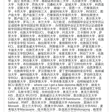
学，国立 里昂第二大学，格勒诺布尔第三大学，凡尔赛大学，巴黎第九
大学，马赛大学，昂热大学，贝桑松大学，波城大学，滨海大学，科西嘉
大学，尼斯大学，巴黎第八大学， 南锡一大，雷恩一大，巴黎第四大
学，卡昂大学，蒙彼利埃三大，蒙彼利埃大学，图尔大学，INSEEC，图
卢兹大学，图卢兹第三大学，巴黎第四大学索邦大学， 斯特拉斯堡大
学，图卢兹三大，波尔多一大，里尔第三大学，里昂三大，奥尔良大学，
亚眠大学，罗马二大，米兰大学，马兰欧尼，办理德国毕业证文凭学历认
证成绩单 留学回国证明 英国大学： 办理英国毕业证文凭学历认证成绩单
留学回国证明使馆认证纽卡斯尔大学，帝国理工学院，巴斯大学，埃克塞
特大学，伦敦大学学院UCL，华威大学，约克大学，兰卡斯特 大学，萨
里大学，莱斯特大学，布里斯托大学，伯明翰大学，格鲁斯特大学，谢菲
尔德大学，南安普顿大学，拉夫堡大学，爱丁堡大学，诺丁汉大学，伦敦
大学亚非学院 SOAS，格拉斯哥大学，曼彻斯特大学，伦敦国王学院
KCL，皇家霍洛威大学RHUL，阿斯顿大学，利兹大学，萨塞克斯大学，
卡迪夫大学，伦敦艺术大学，雷丁大学，肯特 大学，利物浦大学，伦敦
玛丽女王学院QMUL，赫瑞瓦特大学，埃塞克斯大学，阿伯丁大学，伦敦
城市大学，斯特拉思克莱德大学，基尔大学，考文垂大学，斯旺西大学，
邓迪大学，阿伯泰大学，切斯特大学，朴茨茅斯大学，威尔士班戈大学，
林肯大学，布拉德福德大学，北安普顿大学，诺丁汉特伦特大学，诺森比
亚大学，赫尔大学，约 克圣约翰大学，哈德斯菲尔德大学，伯恩茅斯大
学，伦敦商学院大学，罗汉普顿大学，爱丁堡玛格丽特皇后学院，格林威
治大学，赫特福德大学，布鲁内尔大学，德蒙福 特大学，罗伯特戈登大
学RGU，索尔福德大学，桑德兰大学，威斯敏斯特大学，南岸大学，圣
安德鲁斯大学，普利茅斯大学，牛津布鲁克斯大学，伯明翰城市大学
BCU 新西兰大学： where can I get a fake diploma 梅西大学，林肯大
学，奥塔哥大学，奥克兰理工大学AUT，怀卡托大学，基督城理工学院
CPIT，马努卡理工学院，坎特伯雷大学，奥克兰大学，奥克兰商学院
AIS，悉尼大 学USYD，新南威尔士大学UNSW，查尔斯达尔文大学
CDU，澳大利亚联邦大学，斯威本科技大学Swinburne，巴拉瑞特大学
ballarat，RMIT，墨尔本大学，阿德莱德大学 Adelaide，莫纳什大学
Monash，昆士兰大学UQ，西澳大学UWA，澳大利亚国立大学ANU，麦
考瑞大学Macquarie，纽卡斯尔大学，卧龙岗大学Wollongong，格里菲