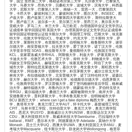
学，国立 里昂第二大学，格勒诺布尔第三大学，凡尔赛大学，巴黎第九
大学，马赛大学，昂热大学，贝桑松大学，波城大学，滨海大学，科西嘉
大学，尼斯大学，巴黎第八大学， 南锡一大，雷恩一大，巴黎第四大
学，卡昂大学，蒙彼利埃三大，蒙彼利埃大学，图尔大学，INSEEC，图
卢兹大学，图卢兹第三大学，巴黎第四大学索邦大学， 斯特拉斯堡大
学，图卢兹三大，波尔多一大，里尔第三大学，里昂三大，奥尔良大学，
亚眠大学，罗马二大，米兰大学，马兰欧尼，办理德国毕业证文凭学历认
证成绩单 留学回国证明 英国大学： 办理英国毕业证文凭学历认证成绩单
留学回国证明使馆认证纽卡斯尔大学，帝国理工学院，巴斯大学，埃克塞
特大学，伦敦大学学院UCL，华威大学，约克大学，兰卡斯特 大学，萨
里大学，莱斯特大学，布里斯托大学，伯明翰大学，格鲁斯特大学，谢菲
尔德大学，南安普顿大学，拉夫堡大学，爱丁堡大学，诺丁汉大学，伦敦
大学亚非学院 SOAS，格拉斯哥大学，曼彻斯特大学，伦敦国王学院
KCL，皇家霍洛威大学RHUL，阿斯顿大学，利兹大学，萨塞克斯大学，
卡迪夫大学，伦敦艺术大学，雷丁大学，肯特 大学，利物浦大学，伦敦
玛丽女王学院QMUL，赫瑞瓦特大学，埃塞克斯大学，阿伯丁大学，伦敦
城市大学，斯特拉思克莱德大学，基尔大学，考文垂大学，斯旺西大学，
邓迪大学，阿伯泰大学，切斯特大学，朴茨茅斯大学，威尔士班戈大学，
林肯大学，布拉德福德大学，北安普顿大学，诺丁汉特伦特大学，诺森比
亚大学，赫尔大学，约 克圣约翰大学，哈德斯菲尔德大学，伯恩茅斯大
学，伦敦商学院大学，罗汉普顿大学，爱丁堡玛格丽特皇后学院，格林威
治大学，赫特福德大学，布鲁内尔大学，德蒙福 特大学，罗伯特戈登大
学RGU，索尔福德大学，桑德兰大学，威斯敏斯特大学，南岸大学，圣
安德鲁斯大学，普利茅斯大学，牛津布鲁克斯大学，伯明翰城市大学
BCU 新西兰大学： where can I get a fake diploma 梅西大学，林肯大
学，奥塔哥大学，奥克兰理工大学AUT，怀卡托大学，基督城理工学院
CPIT，马努卡理工学院，坎特伯雷大学，奥克兰大学，奥克兰商学院
AIS，悉尼大 学USYD，新南威尔士大学UNSW，查尔斯达尔文大学
CDU，澳大利亚联邦大学，斯威本科技大学Swinburne，巴拉瑞特大学
ballarat，RMIT，墨尔本大学，阿德莱德大学 Adelaide，莫纳什大学
Monash，昆士兰大学UQ，西澳大学UWA，澳大利亚国立大学ANU，麦
考瑞大学Macquarie，纽卡斯尔大学，卧龙岗大学Wollongong，格里菲