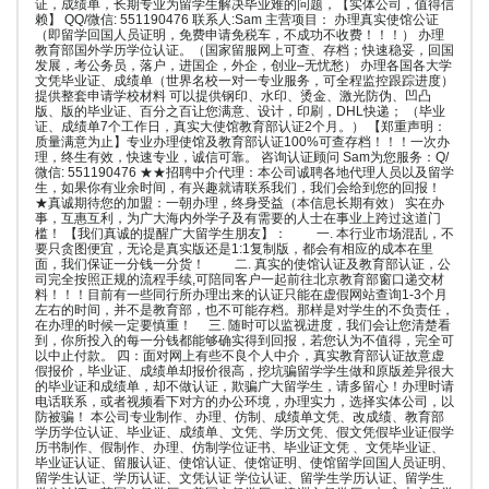
证，成绩单，长期专业为留学生解决毕业难的问题，【实体公司，值得信
赖】 QQ/微信: 551190476 联系人:Sam 主营项目： 办理真实使馆公证
（即留学回国人员证明，免费申请免税车，不成功不收费！！！） 办理
教育部国外学历学位认证。（国家留服网上可查、存档；快速稳妥，回国
发展，考公务员，落户，进国企，外企，创业–无忧愁） 办理各国各大学
文凭毕业证、成绩单（世界名校一对一专业服务，可全程监控跟踪进度）
提供整套申请学校材料 可以提供钢印、水印、烫金、激光防伪、凹凸
版、版的毕业证、百分之百让您满意、设计，印刷，DHL快递； （毕业
证、成绩单7个工作日，真实大使馆教育部认证2个月。） 【郑重声明：
质量满意为止】专业办理使馆及教育部认证100%可查存档！！！一次办
理，终生有效，快速专业，诚信可靠。 咨询认证顾问 Sam为您服务：Q/
微信: 551190476 ★★招聘中介代理：本公司诚聘各地代理人员以及留学
生，如果你有业余时间，有兴趣就请联系我们，我们会给到您的回报！
★真诚期待您的加盟：一朝办理，终身受益（本信息长期有效） 实在办
事，互惠互利，为广大海内外学子及有需要的人士在事业上跨过这道门
槛！ 【我们真诚的提醒广大留学生朋友】： 一. 本行业市场混乱，不
要只贪图便宜，无论是真实版还是1:1复制版，都会有相应的成本在里
面，我们保证一分钱一分货！ 二. 真实的使馆认证及教育部认证，公
司完全按照正规的流程手续,可陪同客户一起前往北京教育部窗口递交材
料！！！目前有一些同行所办理出来的认证只能在虚假网站查询1-3个月
左右的时间，并不是教育部，也不可能存档。那样是对学生的不负责任，
在办理的时候一定要慎重！ 三. 随时可以监视进度，我们会让您清楚看
到，你所投入的每一分钱都能够确实得到回报，若您认为不值得，完全可
以中止付款。 四：面对网上有些不良个人中介，真实教育部认证故意虚
假报价，毕业证、成绩单却报价很高，挖坑骗留学学生做和原版差异很大
的毕业证和成绩单，却不做认证，欺骗广大留学生，请多留心！办理时请
电话联系，或者视频看下对方的办公环境，办理实力，选择实体公司，以
防被骗！ 本公司专业制作、办理、仿制、成绩单文凭、改成绩、教育部
学历学位认证、毕业证、成绩单、文凭、学历文凭、假文凭假毕业证假学
历书制作、假制作、办理、仿制学位证书、毕业证文凭 、文凭毕业证、
毕业证认证、留服认证、使馆认证、使馆证明、使馆留学回国人员证明、
留学生认证、学历认证、文凭认证 学位认证、留学生学历认证、留学生