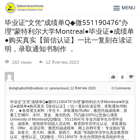
MENU
毕业证“文凭”成绩单Q◆微551190476“办
理”蒙特利尔大学Montreal●毕业证●成绩单
●购买真实【留信认证】一比一复刻在读证
明，录取通知书制作 ，
182 views
12 สิงหาคม 2023
0
ibvbghujhu04@outlook.cz (anonymous)
12 สิงหาคม 2023
0
Comments
毕业证“文凭”成绩单Q◆微551190476“办理”蒙特利尔大学Montreal●毕业
证●成绩单●购买真实【留信认证】一比一复刻在读证明，录取通知书制
作 ，★各类英文材料（学生卡、录取通知书offer，雅思托福成绩单，质
量工艺钢印、水印、烫金、激光防伪、凹凸版100%让您放心满意
University of MontrealQQ/微信：551190476.专业为留学生办理毕业
证、成绩单、使馆留学回国人员证明、教育部学历学位认证、录取通知
书、Offer、在读证明、雅思托福成绩单、网上存档可查！ 专业面向“英
国、加拿大、意大利，澳洲、新西兰、美国 ”等国的学历学位真实教育部
认证、使馆认证。QQ/微信：551190476. 专业办理国外各高校的毕业