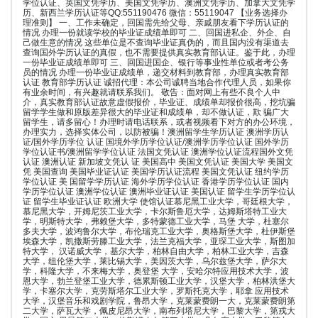
学位认证、英国文凭学历、美国文凭学历、澳洲文凭学历、加拿大文凭学
历、新西兰学历认证等QQ:551190476 微信：55119047 【业务选择办
理准则】 一、工作未确定，回国需先给父母、亲戚朋友看下学历认证的
情况 办理一份就读学校的毕业证成绩单即可 二、回国进私企、外企、自
己做生意的情况 这些单位是不查询毕业证真伪的，而且国内没有渠道去
查询国外学历认证的真假，也不需要提供真实教育部认证。鉴于此，办理
一份毕业证成绩单即可 三、回国进国企、银行等事业性单位或者考公务
员的情况 办理一份毕业证成绩单，递交材料到教育部，办理真实教育部
认证 教育部学历认证 诚招代理：本公司诚聘当地合作代理人员，如果你
有业余时间，有兴趣就请联系我们。 敬告：面对网上有些不良个人中
介，真实教育部认证故意虚假报价，毕业证、成绩单却报价很高，挖坑骗
留学学生做和原版差异很大的毕业证和成绩单，却不做认证，欺 骗广大
留学生，请多留心！办理时请电话联系，或者视频看下对方的办公环境，
办理实力，选择实体公司，以防被骗！澳洲留学生学历认证 澳洲学历认
证/国外学历学位 认证 国境外学历学位认证/澳洲学历学位认证 国外学历
学位认证书/澳洲留学学位认证 法国文凭认证 澳洲学位认证流程国外文凭
认证 澳洲认证 新加坡文凭认 证 美国高中 美国文凭认证 美国大学 美国文
凭 美国查询 美国毕业证认证 美国学历认证流程 美国文凭认证 纽约学历
学位认证 美 国留学学历认证 海外学历学位认证 香港学历学位认证 国内
学历学位认证 澳洲学位认证 澳洲毕业证认证 美国认证 留学生学历学位认
证 留学生毕业证认证 欧洲大学 使馆认证慕尼黑工业大学，哥廷根大学，
慕尼黑大学，开姆尼茨工业大学，卡尔斯鲁厄大学，达姆斯塔特工业大
学，明斯特大学，弗赖堡大学，多特蒙德工业大学，马堡 大学，杜塞尔
多夫大学，波鸿鲁尔大学，布伦瑞克工业大学，奥格斯堡大学，杜伊斯堡
埃森大学，凯撒斯劳滕工业大学，法兰克福大学，亚琛工业大学，斯图加
特大学， 汉诺威大学，基尔大学，柏林自由大学，柏林工业大学，吉森
大学，纽伦堡大学，莱比锡大学，美因茨大学，乌尔兹堡大学，萨尔大
学，科隆大学，不来梅大学，奥登堡 大学，安哈尔特应用技术大学，波
恩大学，勃兰登堡工业大学，德累斯顿工业大学，汉堡大学，柏林洪堡大
学，卡塞尔大学，克劳斯塔尔工业大学，罗斯托克大学，耶拿 应用技术
大学，汉堡音乐和戏剧学院，鲁昂大学，克莱蒙费朗一大，克莱蒙费朗第
二大学，萨瓦大学，佩皮尼昂大学，南布列塔尼大学，巴黎大学，第戎大