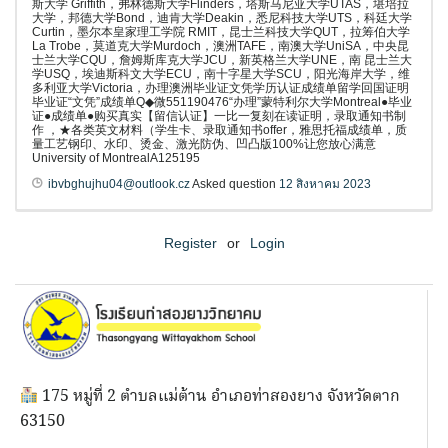
斯大学 Griffith，弗林德斯大学Flinders，塔斯马尼亚大学UTAS，堪培拉
大学，邦德大学Bond，迪肯大学Deakin，悉尼科技大学UTS，科廷大学
Curtin，墨尔本皇家理工学院 RMIT，昆士兰科技大学QUT，拉筹伯大学
La Trobe，莫道克大学Murdoch，澳洲TAFE，南澳大学UniSA，中央昆
士兰大学CQU，詹姆斯库克大学JCU，新英格兰大学UNE，南 昆士兰大
学USQ，埃迪斯科文大学ECU，南十字星大学SCU，阳光海岸大学，维
多利亚大学Victoria，办理澳洲毕业证文凭学历认证成绩单留学回国证明
毕业证“文凭”成绩单Q◆微551190476“办理”蒙特利尔大学Montreal●毕业
证●成绩单●购买真实【留信认证】一比一复刻在读证明，录取通知书制
作 ，★各类英文材料（学生卡、录取通知书offer，雅思托福成绩单，质
量工艺钢印、水印、烫金、激光防伪、凹凸版100%让您放心满意
University of MontrealA125195
ibvbghujhu04@outlook.cz
Asked question
12 สิงหาคม 2023
Register
or
Login
175 หมู่ที่ 2 ตำบลแม่ต้าน อำเภอท่าสองยาง จังหวัดตาก
63150