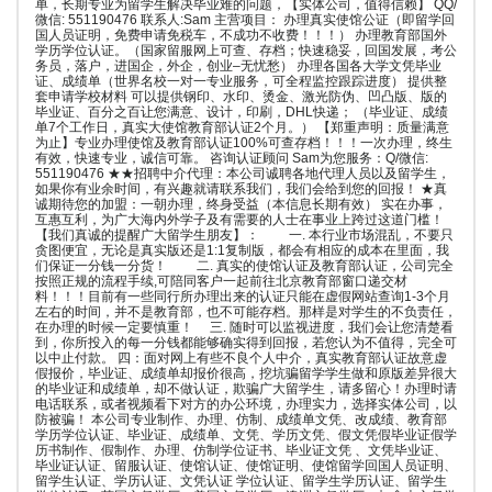
单，长期专业为留学生解决毕业难的问题，【实体公司，值得信赖】 QQ/
微信: 551190476 联系人:Sam 主营项目： 办理真实使馆公证（即留学回
国人员证明，免费申请免税车，不成功不收费！！！） 办理教育部国外
学历学位认证。（国家留服网上可查、存档；快速稳妥，回国发展，考公
务员，落户，进国企，外企，创业–无忧愁） 办理各国各大学文凭毕业
证、成绩单（世界名校一对一专业服务，可全程监控跟踪进度） 提供整
套申请学校材料 可以提供钢印、水印、烫金、激光防伪、凹凸版、版的
毕业证、百分之百让您满意、设计，印刷，DHL快递； （毕业证、成绩
单7个工作日，真实大使馆教育部认证2个月。） 【郑重声明：质量满意
为止】专业办理使馆及教育部认证100%可查存档！！！一次办理，终生
有效，快速专业，诚信可靠。 咨询认证顾问 Sam为您服务：Q/微信:
551190476 ★★招聘中介代理：本公司诚聘各地代理人员以及留学生，
如果你有业余时间，有兴趣就请联系我们，我们会给到您的回报！ ★真
诚期待您的加盟：一朝办理，终身受益（本信息长期有效） 实在办事，
互惠互利，为广大海内外学子及有需要的人士在事业上跨过这道门槛！
【我们真诚的提醒广大留学生朋友】： 一. 本行业市场混乱，不要只
贪图便宜，无论是真实版还是1:1复制版，都会有相应的成本在里面，我
们保证一分钱一分货！ 二. 真实的使馆认证及教育部认证，公司完全
按照正规的流程手续,可陪同客户一起前往北京教育部窗口递交材
料！！！目前有一些同行所办理出来的认证只能在虚假网站查询1-3个月
左右的时间，并不是教育部，也不可能存档。那样是对学生的不负责任，
在办理的时候一定要慎重！ 三. 随时可以监视进度，我们会让您清楚看
到，你所投入的每一分钱都能够确实得到回报，若您认为不值得，完全可
以中止付款。 四：面对网上有些不良个人中介，真实教育部认证故意虚
假报价，毕业证、成绩单却报价很高，挖坑骗留学学生做和原版差异很大
的毕业证和成绩单，却不做认证，欺骗广大留学生，请多留心！办理时请
电话联系，或者视频看下对方的办公环境，办理实力，选择实体公司，以
防被骗！ 本公司专业制作、办理、仿制、成绩单文凭、改成绩、教育部
学历学位认证、毕业证、成绩单、文凭、学历文凭、假文凭假毕业证假学
历书制作、假制作、办理、仿制学位证书、毕业证文凭 、文凭毕业证、
毕业证认证、留服认证、使馆认证、使馆证明、使馆留学回国人员证明、
留学生认证、学历认证、文凭认证 学位认证、留学生学历认证、留学生