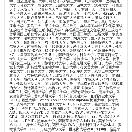
学，国立 里昂第二大学，格勒诺布尔第三大学，凡尔赛大学，巴黎第九
大学，马赛大学，昂热大学，贝桑松大学，波城大学，滨海大学，科西嘉
大学，尼斯大学，巴黎第八大学， 南锡一大，雷恩一大，巴黎第四大
学，卡昂大学，蒙彼利埃三大，蒙彼利埃大学，图尔大学，INSEEC，图
卢兹大学，图卢兹第三大学，巴黎第四大学索邦大学， 斯特拉斯堡大
学，图卢兹三大，波尔多一大，里尔第三大学，里昂三大，奥尔良大学，
亚眠大学，罗马二大，米兰大学，马兰欧尼，办理德国毕业证文凭学历认
证成绩单 留学回国证明 英国大学： 办理英国毕业证文凭学历认证成绩单
留学回国证明使馆认证纽卡斯尔大学，帝国理工学院，巴斯大学，埃克塞
特大学，伦敦大学学院UCL，华威大学，约克大学，兰卡斯特 大学，萨
里大学，莱斯特大学，布里斯托大学，伯明翰大学，格鲁斯特大学，谢菲
尔德大学，南安普顿大学，拉夫堡大学，爱丁堡大学，诺丁汉大学，伦敦
大学亚非学院 SOAS，格拉斯哥大学，曼彻斯特大学，伦敦国王学院
KCL，皇家霍洛威大学RHUL，阿斯顿大学，利兹大学，萨塞克斯大学，
卡迪夫大学，伦敦艺术大学，雷丁大学，肯特 大学，利物浦大学，伦敦
玛丽女王学院QMUL，赫瑞瓦特大学，埃塞克斯大学，阿伯丁大学，伦敦
城市大学，斯特拉思克莱德大学，基尔大学，考文垂大学，斯旺西大学，
邓迪大学，阿伯泰大学，切斯特大学，朴茨茅斯大学，威尔士班戈大学，
林肯大学，布拉德福德大学，北安普顿大学，诺丁汉特伦特大学，诺森比
亚大学，赫尔大学，约 克圣约翰大学，哈德斯菲尔德大学，伯恩茅斯大
学，伦敦商学院大学，罗汉普顿大学，爱丁堡玛格丽特皇后学院，格林威
治大学，赫特福德大学，布鲁内尔大学，德蒙福 特大学，罗伯特戈登大
学RGU，索尔福德大学，桑德兰大学，威斯敏斯特大学，南岸大学，圣
安德鲁斯大学，普利茅斯大学，牛津布鲁克斯大学，伯明翰城市大学
BCU 新西兰大学： where can I get a fake diploma 梅西大学，林肯大
学，奥塔哥大学，奥克兰理工大学AUT，怀卡托大学，基督城理工学院
CPIT，马努卡理工学院，坎特伯雷大学，奥克兰大学，奥克兰商学院
AIS，悉尼大 学USYD，新南威尔士大学UNSW，查尔斯达尔文大学
CDU，澳大利亚联邦大学，斯威本科技大学Swinburne，巴拉瑞特大学
ballarat，RMIT，墨尔本大学，阿德莱德大学 Adelaide，莫纳什大学
Monash，昆士兰大学UQ，西澳大学UWA，澳大利亚国立大学ANU，麦
考瑞大学Macquarie，纽卡斯尔大学，卧龙岗大学Wollongong，格里菲