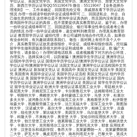
学位认证、英国文凭学历、美国文凭学历、澳洲文凭学历、加拿大文凭学
历、新西兰学历认证等QQ:551190476 微信：55119047 【业务选择办
理准则】 一、工作未确定，回国需先给父母、亲戚朋友看下学历认证的
情况 办理一份就读学校的毕业证成绩单即可 二、回国进私企、外企、自
己做生意的情况 这些单位是不查询毕业证真伪的，而且国内没有渠道去
查询国外学历认证的真假，也不需要提供真实教育部认证。鉴于此，办理
一份毕业证成绩单即可 三、回国进国企、银行等事业性单位或者考公务
员的情况 办理一份毕业证成绩单，递交材料到教育部，办理真实教育部
认证 教育部学历认证 诚招代理：本公司诚聘当地合作代理人员，如果你
有业余时间，有兴趣就请联系我们。 敬告：面对网上有些不良个人中
介，真实教育部认证故意虚假报价，毕业证、成绩单却报价很高，挖坑骗
留学学生做和原版差异很大的毕业证和成绩单，却不做认证，欺 骗广大
留学生，请多留心！办理时请电话联系，或者视频看下对方的办公环境，
办理实力，选择实体公司，以防被骗！澳洲留学生学历认证 澳洲学历认
证/国外学历学位 认证 国境外学历学位认证/澳洲学历学位认证 国外学历
学位认证书/澳洲留学学位认证 法国文凭认证 澳洲学位认证流程国外文凭
认证 澳洲认证 新加坡文凭认 证 美国高中 美国文凭认证 美国大学 美国文
凭 美国查询 美国毕业证认证 美国学历认证流程 美国文凭认证 纽约学历
学位认证 美 国留学学历认证 海外学历学位认证 香港学历学位认证 国内
学历学位认证 澳洲学位认证 澳洲毕业证认证 美国认证 留学生学历学位认
证 留学生毕业证认证 欧洲大学 使馆认证慕尼黑工业大学，哥廷根大学，
慕尼黑大学，开姆尼茨工业大学，卡尔斯鲁厄大学，达姆斯塔特工业大
学，明斯特大学，弗赖堡大学，多特蒙德工业大学，马堡 大学，杜塞尔
多夫大学，波鸿鲁尔大学，布伦瑞克工业大学，奥格斯堡大学，杜伊斯堡
埃森大学，凯撒斯劳滕工业大学，法兰克福大学，亚琛工业大学，斯图加
特大学， 汉诺威大学，基尔大学，柏林自由大学，柏林工业大学，吉森
大学，纽伦堡大学，莱比锡大学，美因茨大学，乌尔兹堡大学，萨尔大
学，科隆大学，不来梅大学，奥登堡 大学，安哈尔特应用技术大学，波
恩大学，勃兰登堡工业大学，德累斯顿工业大学，汉堡大学，柏林洪堡大
学，卡塞尔大学，克劳斯塔尔工业大学，罗斯托克大学，耶拿 应用技术
大学，汉堡音乐和戏剧学院，鲁昂大学，克莱蒙费朗一大，克莱蒙费朗第
二大学，萨瓦大学，佩皮尼昂大学，南布列塔尼大学，巴黎大学，第戎大