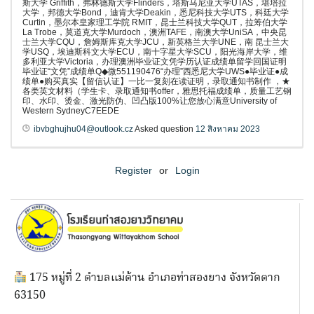
斯大学 Griffith，弗林德斯大学Flinders，塔斯马尼亚大学UTAS，堪培拉
大学，邦德大学Bond，迪肯大学Deakin，悉尼科技大学UTS，科廷大学
Curtin，墨尔本皇家理工学院 RMIT，昆士兰科技大学QUT，拉筹伯大学
La Trobe，莫道克大学Murdoch，澳洲TAFE，南澳大学UniSA，中央昆
士兰大学CQU，詹姆斯库克大学JCU，新英格兰大学UNE，南 昆士兰大
学USQ，埃迪斯科文大学ECU，南十字星大学SCU，阳光海岸大学，维
多利亚大学Victoria，办理澳洲毕业证文凭学历认证成绩单留学回国证明
毕业证“文凭”成绩单Q◆微551190476“办理”西悉尼大学UWS●毕业证●成
绩单●购买真实【留信认证】一比一复刻在读证明，录取通知书制作 ，★
各类英文材料（学生卡、录取通知书offer，雅思托福成绩单，质量工艺钢
印、水印、烫金、激光防伪、凹凸版100%让您放心满意University of
Western SydneyC7EEDE
ibvbghujhu04@outlook.cz
Asked question
12 สิงหาคม 2023
Register
or
Login
175 หมู่ที่ 2 ตำบลแม่ต้าน อำเภอท่าสองยาง จังหวัดตาก
63150