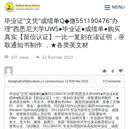
MENU
毕业证“文凭”成绩单Q◆微551190476“办
理”西悉尼大学UWS●毕业证●成绩单●购买
真实【留信认证】一比一复刻在读证明，录
取通知书制作 ，★各类英文材
137 views
12 สิงหาคม 2023
0
ibvbghujhu04@outlook.cz (anonymous)
12 สิงหาคม 2023
0
Comments
毕业证“文凭”成绩单Q◆微551190476“办理”西悉尼大学UWS●毕业证●成
绩单●购买真实【留信认证】一比一复刻在读证明，录取通知书制作 ，★
各类英文材料（学生卡、录取通知书offer，雅思托福成绩单，质量工艺钢
印、水印、烫金、激光防伪、凹凸版100%让您放心满意University of
Western SydneyQQ/微信：551190476.专业为留学生办理毕业证、成绩
单、使馆留学回国人员证明、教育部学历学位认证、录取通知书、
Offer、在读证明、雅思托福成绩单、网上存档可查！ 专业面向“英国、加
拿大、意大利，澳洲、新西兰、美国 ”等国的学历学位真实教育部认证、
使馆认证。QQ/微信：551190476. 专业办理国外各高校的毕业证，成绩