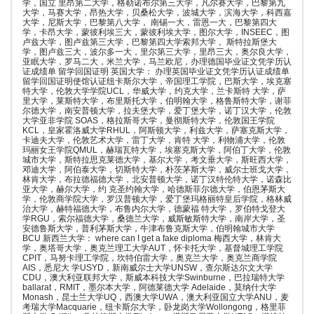
学，国立 里昂第二大学，格勒诺布尔第三大学，凡尔赛大学，巴黎第九
大学，马赛大学，昂热大学，贝桑松大学，波城大学，滨海大学，科西嘉
大学，尼斯大学，巴黎第八大学， 南锡一大，雷恩一大，巴黎第四大
学，卡昂大学，蒙彼利埃三大，蒙彼利埃大学，图尔大学，INSEEC，图
卢兹大学，图卢兹第三大学，巴黎第四大学索邦大学， 斯特拉斯堡大
学，图卢兹三大，波尔多一大，里尔第三大学，里昂三大，奥尔良大学，
亚眠大学，罗马二大，米兰大学，马兰欧尼，办理德国毕业证文凭学历认
证成绩单 留学回国证明 英国大学： 办理英国毕业证文凭学历认证成绩单
留学回国证明使馆认证纽卡斯尔大学，帝国理工学院，巴斯大学，埃克塞
特大学，伦敦大学学院UCL，华威大学，约克大学，兰卡斯特 大学，萨
里大学，莱斯特大学，布里斯托大学，伯明翰大学，格鲁斯特大学，谢菲
尔德大学，南安普顿大学，拉夫堡大学，爱丁堡大学，诺丁汉大学，伦敦
大学亚非学院 SOAS，格拉斯哥大学，曼彻斯特大学，伦敦国王学院
KCL，皇家霍洛威大学RHUL，阿斯顿大学，利兹大学，萨塞克斯大学，
卡迪夫大学，伦敦艺术大学，雷丁大学，肯特 大学，利物浦大学，伦敦
玛丽女王学院QMUL，赫瑞瓦特大学，埃塞克斯大学，阿伯丁大学，伦敦
城市大学，斯特拉思克莱德大学，基尔大学，考文垂大学，斯旺西大学，
邓迪大学，阿伯泰大学，切斯特大学，朴茨茅斯大学，威尔士班戈大学，
林肯大学，布拉德福德大学，北安普顿大学，诺丁汉特伦特大学，诺森比
亚大学，赫尔大学，约 克圣约翰大学，哈德斯菲尔德大学，伯恩茅斯大
学，伦敦商学院大学，罗汉普顿大学，爱丁堡玛格丽特皇后学院，格林威
治大学，赫特福德大学，布鲁内尔大学，德蒙福 特大学，罗伯特戈登大
学RGU，索尔福德大学，桑德兰大学，威斯敏斯特大学，南岸大学，圣
安德鲁斯大学，普利茅斯大学，牛津布鲁克斯大学，伯明翰城市大学
BCU 新西兰大学： where can I get a fake diploma 梅西大学，林肯大
学，奥塔哥大学，奥克兰理工大学AUT，怀卡托大学，基督城理工学院
CPIT，马努卡理工学院，坎特伯雷大学，奥克兰大学，奥克兰商学院
AIS，悉尼大 学USYD，新南威尔士大学UNSW，查尔斯达尔文大学
CDU，澳大利亚联邦大学，斯威本科技大学Swinburne，巴拉瑞特大学
ballarat，RMIT，墨尔本大学，阿德莱德大学 Adelaide，莫纳什大学
Monash，昆士兰大学UQ，西澳大学UWA，澳大利亚国立大学ANU，麦
考瑞大学Macquarie，纽卡斯尔大学，卧龙岗大学Wollongong，格里菲