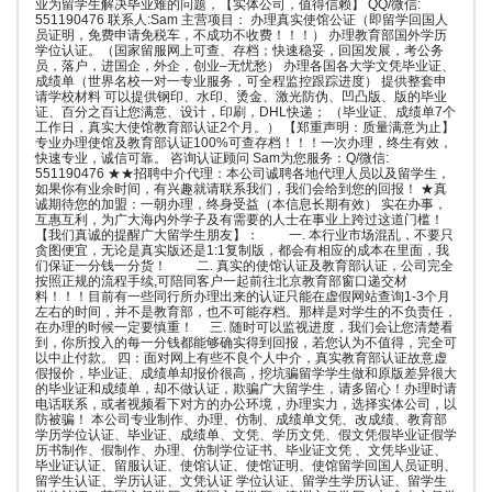
业为留学生解决毕业难的问题，【实体公司，值得信赖】 QQ/微信:
551190476 联系人:Sam 主营项目： 办理真实使馆公证（即留学回国人
员证明，免费申请免税车，不成功不收费！！！） 办理教育部国外学历
学位认证。（国家留服网上可查、存档；快速稳妥，回国发展，考公务
员，落户，进国企，外企，创业–无忧愁） 办理各国各大学文凭毕业证、
成绩单（世界名校一对一专业服务，可全程监控跟踪进度） 提供整套申
请学校材料 可以提供钢印、水印、烫金、激光防伪、凹凸版、版的毕业
证、百分之百让您满意、设计，印刷，DHL快递； （毕业证、成绩单7个
工作日，真实大使馆教育部认证2个月。） 【郑重声明：质量满意为止】
专业办理使馆及教育部认证100%可查存档！！！一次办理，终生有效，
快速专业，诚信可靠。 咨询认证顾问 Sam为您服务：Q/微信:
551190476 ★★招聘中介代理：本公司诚聘各地代理人员以及留学生，
如果你有业余时间，有兴趣就请联系我们，我们会给到您的回报！ ★真
诚期待您的加盟：一朝办理，终身受益（本信息长期有效） 实在办事，
互惠互利，为广大海内外学子及有需要的人士在事业上跨过这道门槛！
【我们真诚的提醒广大留学生朋友】： 一. 本行业市场混乱，不要只
贪图便宜，无论是真实版还是1:1复制版，都会有相应的成本在里面，我
们保证一分钱一分货！ 二. 真实的使馆认证及教育部认证，公司完全
按照正规的流程手续,可陪同客户一起前往北京教育部窗口递交材
料！！！目前有一些同行所办理出来的认证只能在虚假网站查询1-3个月
左右的时间，并不是教育部，也不可能存档。那样是对学生的不负责任，
在办理的时候一定要慎重！ 三. 随时可以监视进度，我们会让您清楚看
到，你所投入的每一分钱都能够确实得到回报，若您认为不值得，完全可
以中止付款。 四：面对网上有些不良个人中介，真实教育部认证故意虚
假报价，毕业证、成绩单却报价很高，挖坑骗留学学生做和原版差异很大
的毕业证和成绩单，却不做认证，欺骗广大留学生，请多留心！办理时请
电话联系，或者视频看下对方的办公环境，办理实力，选择实体公司，以
防被骗！ 本公司专业制作、办理、仿制、成绩单文凭、改成绩、教育部
学历学位认证、毕业证、成绩单、文凭、学历文凭、假文凭假毕业证假学
历书制作、假制作、办理、仿制学位证书、毕业证文凭 、文凭毕业证、
毕业证认证、留服认证、使馆认证、使馆证明、使馆留学回国人员证明、
留学生认证、学历认证、文凭认证 学位认证、留学生学历认证、留学生