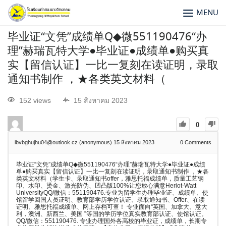
MENU
毕业证“文凭”成绩单Q◆微551190476“办
理”赫瑞瓦特大学●毕业证●成绩单●购买真
实【留信认证】一比一复刻在读证明，录取
通知书制作 ，★各类英文材料（
152 views
15 สิงหาคม 2023
0
ibvbghujhu04@outlook.cz (anonymous)
15 สิงหาคม 2023
0
Comments
毕业证“文凭”成绩单Q◆微551190476“办理”赫瑞瓦特大学●毕业证●成绩
单●购买真实【留信认证】一比一复刻在读证明，录取通知书制作 ，★各
类英文材料（学生卡、录取通知书offer，雅思托福成绩单，质量工艺钢
印、水印、烫金、激光防伪、凹凸版100%让您放心满意Heriot-Watt
UniversityQQ/微信：551190476.专业为留学生办理毕业证、成绩单、使
馆留学回国人员证明、教育部学历学位认证、录取通知书、Offer、在读
证明、雅思托福成绩单、网上存档可查！ 专业面向“英国、加拿大、意大
利，澳洲、新西兰、美国 ”等国的学历学位真实教育部认证、使馆认证。
QQ/微信：551190476. 专业办理国外各高校的毕业证，成绩单，长期专