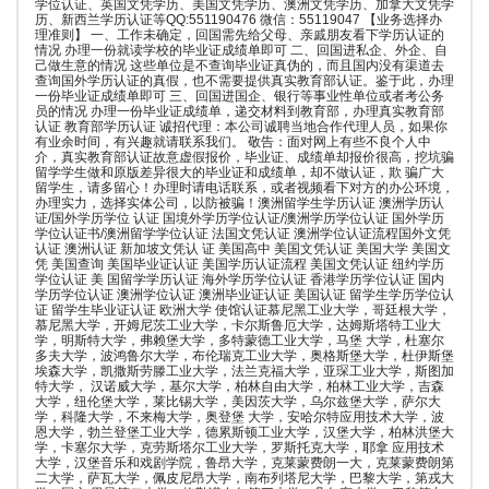
学位认证、英国文凭学历、美国文凭学历、澳洲文凭学历、加拿大文凭学
历、新西兰学历认证等QQ:551190476 微信：55119047 【业务选择办
理准则】 一、工作未确定，回国需先给父母、亲戚朋友看下学历认证的
情况 办理一份就读学校的毕业证成绩单即可 二、回国进私企、外企、自
己做生意的情况 这些单位是不查询毕业证真伪的，而且国内没有渠道去
查询国外学历认证的真假，也不需要提供真实教育部认证。鉴于此，办理
一份毕业证成绩单即可 三、回国进国企、银行等事业性单位或者考公务
员的情况 办理一份毕业证成绩单，递交材料到教育部，办理真实教育部
认证 教育部学历认证 诚招代理：本公司诚聘当地合作代理人员，如果你
有业余时间，有兴趣就请联系我们。 敬告：面对网上有些不良个人中
介，真实教育部认证故意虚假报价，毕业证、成绩单却报价很高，挖坑骗
留学学生做和原版差异很大的毕业证和成绩单，却不做认证，欺 骗广大
留学生，请多留心！办理时请电话联系，或者视频看下对方的办公环境，
办理实力，选择实体公司，以防被骗！澳洲留学生学历认证 澳洲学历认
证/国外学历学位 认证 国境外学历学位认证/澳洲学历学位认证 国外学历
学位认证书/澳洲留学学位认证 法国文凭认证 澳洲学位认证流程国外文凭
认证 澳洲认证 新加坡文凭认 证 美国高中 美国文凭认证 美国大学 美国文
凭 美国查询 美国毕业证认证 美国学历认证流程 美国文凭认证 纽约学历
学位认证 美 国留学学历认证 海外学历学位认证 香港学历学位认证 国内
学历学位认证 澳洲学位认证 澳洲毕业证认证 美国认证 留学生学历学位认
证 留学生毕业证认证 欧洲大学 使馆认证慕尼黑工业大学，哥廷根大学，
慕尼黑大学，开姆尼茨工业大学，卡尔斯鲁厄大学，达姆斯塔特工业大
学，明斯特大学，弗赖堡大学，多特蒙德工业大学，马堡 大学，杜塞尔
多夫大学，波鸿鲁尔大学，布伦瑞克工业大学，奥格斯堡大学，杜伊斯堡
埃森大学，凯撒斯劳滕工业大学，法兰克福大学，亚琛工业大学，斯图加
特大学， 汉诺威大学，基尔大学，柏林自由大学，柏林工业大学，吉森
大学，纽伦堡大学，莱比锡大学，美因茨大学，乌尔兹堡大学，萨尔大
学，科隆大学，不来梅大学，奥登堡 大学，安哈尔特应用技术大学，波
恩大学，勃兰登堡工业大学，德累斯顿工业大学，汉堡大学，柏林洪堡大
学，卡塞尔大学，克劳斯塔尔工业大学，罗斯托克大学，耶拿 应用技术
大学，汉堡音乐和戏剧学院，鲁昂大学，克莱蒙费朗一大，克莱蒙费朗第
二大学，萨瓦大学，佩皮尼昂大学，南布列塔尼大学，巴黎大学，第戎大