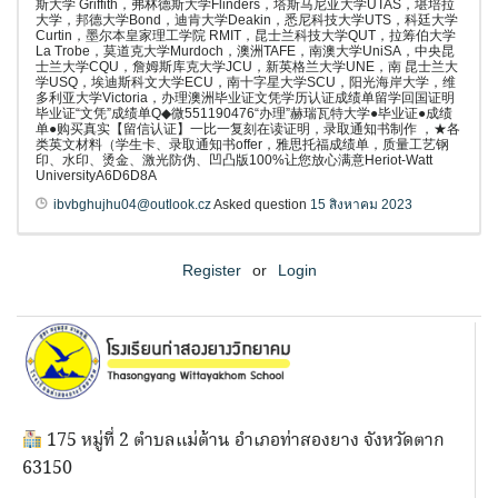
斯大学 Griffith，弗林德斯大学Flinders，塔斯马尼亚大学UTAS，堪培拉
大学，邦德大学Bond，迪肯大学Deakin，悉尼科技大学UTS，科廷大学
Curtin，墨尔本皇家理工学院 RMIT，昆士兰科技大学QUT，拉筹伯大学
La Trobe，莫道克大学Murdoch，澳洲TAFE，南澳大学UniSA，中央昆
士兰大学CQU，詹姆斯库克大学JCU，新英格兰大学UNE，南 昆士兰大
学USQ，埃迪斯科文大学ECU，南十字星大学SCU，阳光海岸大学，维
多利亚大学Victoria，办理澳洲毕业证文凭学历认证成绩单留学回国证明
毕业证“文凭”成绩单Q◆微551190476“办理”赫瑞瓦特大学●毕业证●成绩
单●购买真实【留信认证】一比一复刻在读证明，录取通知书制作 ，★各
类英文材料（学生卡、录取通知书offer，雅思托福成绩单，质量工艺钢
印、水印、烫金、激光防伪、凹凸版100%让您放心满意Heriot-Watt
UniversityA6D6D8A
ibvbghujhu04@outlook.cz
Asked question
15 สิงหาคม 2023
Register
or
Login
175 หมู่ที่ 2 ตำบลแม่ต้าน อำเภอท่าสองยาง จังหวัดตาก
63150