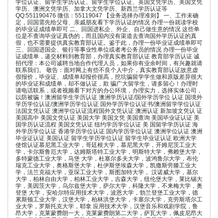
学位认证、留学生学历认证、留学生学位认证、英国文凭学历、美国文凭
学历、澳洲文凭学历、加拿大文凭学历、新西兰学历认证等
QQ:551190476 微信：55119047 【业务选择办理准则】 一、工作未确
定，回国需先给父母、亲戚朋友看下学历认证的情况 办理一份就读学校
的毕业证成绩单即可 二、回国进私企、外企、自己做生意的情况 这些单
位是不查询毕业证真伪的，而且国内没有渠道去查询国外学历认证的真
假，也不需要提供真实教育部认证。鉴于此，办理一份毕业证成绩单即可
三、回国进国企、银行等事业性单位或者考公务员的情况 办理一份毕业
证成绩单，递交材料到教育部，办理真实教育部认证 教育部学历认证 诚
招代理：本公司诚聘当地合作代理人员，如果你有业余时间，有兴趣就请
联系我们。 敬告：面对网上有些不良个人中介，真实教育部认证故意虚
假报价，毕业证、成绩单却报价很高，挖坑骗留学学生做和原版差异很大
的毕业证和成绩单，却不做认证，欺 骗广大留学生，请多留心！办理时
请电话联系，或者视频看下对方的办公环境，办理实力，选择实体公司，
以防被骗！澳洲留学生学历认证 澳洲学历认证/国外学历学位 认证 国境外
学历学位认证/澳洲学历学位认证 国外学历学位认证书/澳洲留学学位认证
法国文凭认证 澳洲学位认证流程国外文凭认证 澳洲认证 新加坡文凭认 证
美国高中 美国文凭认证 美国大学 美国文凭 美国查询 美国毕业证认证 美
国学历认证流程 美国文凭认证 纽约学历学位认证 美 国留学学历认证 海
外学历学位认证 香港学历学位认证 国内学历学位认证 澳洲学位认证 澳洲
毕业证认证 美国认证 留学生学历学位认证 留学生毕业证认证 欧洲大学
使馆认证慕尼黑工业大学，哥廷根大学，慕尼黑大学，开姆尼茨工业大
学，卡尔斯鲁厄大学，达姆斯塔特工业大学，明斯特大学，弗赖堡大学，
多特蒙德工业大学，马堡 大学，杜塞尔多夫大学，波鸿鲁尔大学，布伦
瑞克工业大学，奥格斯堡大学，杜伊斯堡埃森大学，凯撒斯劳滕工业大
学，法兰克福大学，亚琛工业大学，斯图加特大学， 汉诺威大学，基尔
大学，柏林自由大学，柏林工业大学，吉森大学，纽伦堡大学，莱比锡大
学，美因茨大学，乌尔兹堡大学，萨尔大学，科隆大学，不来梅大学，奥
登堡 大学，安哈尔特应用技术大学，波恩大学，勃兰登堡工业大学，德
累斯顿工业大学，汉堡大学，柏林洪堡大学，卡塞尔大学，克劳斯塔尔工
业大学，罗斯托克大学，耶拿 应用技术大学，汉堡音乐和戏剧学院，鲁
昂大学，克莱蒙费朗一大，克莱蒙费朗第二大学，萨瓦大学，佩皮尼昂大