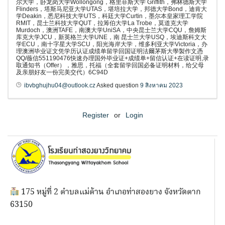
尔大学，卧龙岗大学Wollongong，格里菲斯大学 Griffith，弗林德斯大学
Flinders，塔斯马尼亚大学UTAS，堪培拉大学，邦德大学Bond，迪肯大
学Deakin，悉尼科技大学UTS，科廷大学Curtin，墨尔本皇家理工学院
RMIT，昆士兰科技大学QUT，拉筹伯大学La Trobe，莫道克大学
Murdoch，澳洲TAFE，南澳大学UniSA，中央昆士兰大学CQU，詹姆斯
库克大学JCU，新英格兰大学UNE，南 昆士兰大学USQ，埃迪斯科文大
学ECU，南十字星大学SCU，阳光海岸大学，维多利亚大学Victoria，办
理澳洲毕业证文凭学历认证成绩单留学回国证明法爾茅斯大學製作文憑
QQ/薇信551190476快速办理国外毕业证+成绩单+留信认证+在读证明,录
取通知书（Offer），雅思，托福（全套留学回国必备证明材料，给父母
及亲朋好友一份完美交代）6C94D
ibvbghujhu04@outlook.cz
Asked question
9 สิงหาคม 2023
Register
or
Login
175 หมู่ที่ 2 ตำบลแม่ต้าน อำเภอท่าสองยาง จังหวัดตาก
63150