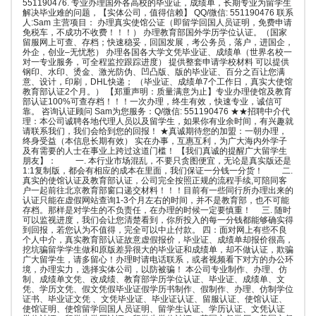
551190476. 专业办理国外各高校的毕业证，成绩单，长期专业为留学生
解决毕业难的问题，【实体公司，值得信赖】 QQ/微信: 551190476 联系
人:Sam 主营项目： 办理真实使馆公证（即留学回国人员证明，免费申请
免税车，不成功不收费！！！） 办理教育部国外学历学位认证。（国家
留服网上可查、存档；快速稳妥，回国发展，考公务员，落户，进国企，
外企，创业–无忧愁） 办理各国各大学文凭毕业证、成绩单（世界名校一
对一专业服务，可全程监控跟踪进度） 提供整套申请学校材料 可以提供
钢印、水印、烫金、激光防伪、凹凸版、版的毕业证、百分之百让您满
意、设计，印刷，DHL快递； （毕业证、成绩单7个工作日，真实大使馆
教育部认证2个月。） 【郑重声明：质量满意为止】专业办理使馆及教育
部认证100%可查存档！！！一次办理，终生有效，快速专业，诚信可
靠。 咨询认证顾问 Sam为您服务：Q/微信: 551190476 ★★招聘中介代
理：本公司诚聘各地代理人员以及留学生，如果你有业余时间，有兴趣就
请联系我们，我们会给到您的回报！ ★真诚期待您的加盟：一朝办理，
终身受益（本信息长期有效） 实在办事，互惠互利，为广大海内外学子
及有需要的人士在事业上跨过这道门槛！ 【我们真诚的提醒广大留学生
朋友】： 一. 本行业市场混乱，不要只贪图便宜，无论是真实版还是
1:1复制版，都会有相应的成本在里面，我们保证一分钱一分货！ 二.
真实的使馆认证及教育部认证，公司完全按照正规的流程手续,可陪同客
户一起前往北京教育部窗口递交材料！！！目前有一些同行所办理出来的
认证只能在虚假网站查询1-3个月左右的时间，并不是教育部，也不可能
存档。那样是对学生的不负责任，在办理的时候一定要慎重！ 三. 随时
可以监视进度，我们会让您清楚看到，你所投入的每一分钱都能够确实得
到回报，若您认为不值得，完全可以中止付款。 四：面对网上有些不良
个人中介，真实教育部认证故意虚假报价，毕业证、成绩单却报价很高，
挖坑骗留学学生做和原版差异很大的毕业证和成绩单，却不做认证，欺骗
广大留学生，请多留心！办理时请电话联系，或者视频看下对方的办公环
境，办理实力，选择实体公司，以防被骗！ 本公司专业制作、办理、仿
制、成绩单文凭、改成绩、教育部学历学位认证、毕业证、成绩单、文
凭、学历文凭、假文凭假毕业证假学历书制作、假制作、办理、仿制学位
证书、毕业证文凭 、文凭毕业证、毕业证认证、留服认证、使馆认证、
使馆证明、使馆留学回国人员证明、留学生认证、学历认证、文凭认证