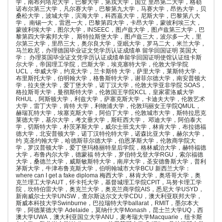
学，南布列塔尼大学，巴黎大学，第戎大学，国立 里昂第二大学，格勒
诺布尔第三大学，凡尔赛大学，巴黎第九大学，马赛大学，昂热大学，贝
桑松大学，波城大学，滨海大学，科西嘉大学，尼斯大学，巴黎第八大
学， 南锡一大，雷恩一大，巴黎第四大学，卡昂大学，蒙彼利埃三大，
蒙彼利埃大学，图尔大学，INSEEC，图卢兹大学，图卢兹第三大学，巴
黎第四大学索邦大学， 斯特拉斯堡大学，图卢兹三大，波尔多一大，里
尔第三大学，里昂三大，奥尔良大学，亚眠大学，罗马二大，米兰大学，
马兰欧尼，办理德国毕业证文凭学历认证成绩单 留学回国证明 英国大
学： 办理英国毕业证文凭学历认证成绩单留学回国证明使馆认证纽卡斯
尔大学，帝国理工学院，巴斯大学，埃克塞特大学，伦敦大学学院
UCL，华威大学，约克大学，兰卡斯特 大学，萨里大学，莱斯特大学，
布里斯托大学，伯明翰大学，格鲁斯特大学，谢菲尔德大学，南安普顿大
学，拉夫堡大学，爱丁堡大学，诺丁汉大学，伦敦大学亚非学院 SOAS，
格拉斯哥大学，曼彻斯特大学，伦敦国王学院KCL，皇家霍洛威大学
RHUL，阿斯顿大学，利兹大学，萨塞克斯大学，卡迪夫大学，伦敦艺术
大学，雷丁大学，肯特 大学，利物浦大学，伦敦玛丽女王学院QMUL，
赫瑞瓦特大学，埃塞克斯大学，阿伯丁大学，伦敦城市大学，斯特拉思克
莱德大学，基尔大学，考文垂大学，斯旺西大学， 邓迪大学，阿伯泰大
学，切斯特大学，朴茨茅斯大学，威尔士班戈大学，林肯大学，布拉德福
德大学，北安普顿大学，诺丁汉特伦特大学，诺森比亚大学，赫尔大学，
约 克圣约翰大学，哈德斯菲尔德大学，伯恩茅斯大学，伦敦商学院大
学，罗汉普顿大学，爱丁堡玛格丽特皇后学院，格林威治大学，赫特福德
大学，布鲁内尔大学，德蒙福 特大学，罗伯特戈登大学RGU，索尔福德
大学，桑德兰大学，威斯敏斯特大学，南岸大学，圣安德鲁斯大学，普利
茅斯大学，牛津布鲁克斯大学，伯明翰城市大学BCU 新西兰大学：
where can I get a fake diploma 梅西大学，林肯大学，奥塔哥大学，奥
克兰理工大学AUT，怀卡托大学，基督城理工学院CPIT，马努卡理工学
院，坎特伯雷大学，奥克兰大学，奥克兰商学院AIS，悉尼大 学USYD，
新南威尔士大学UNSW，查尔斯达尔文大学CDU，澳大利亚联邦大学，
斯威本科技大学Swinburne，巴拉瑞特大学ballarat，RMIT，墨尔本大
学，阿德莱德大学 Adelaide，莫纳什大学Monash，昆士兰大学UQ，西
澳大学UWA，澳大利亚国立大学ANU，麦考瑞大学Macquarie，纽卡斯