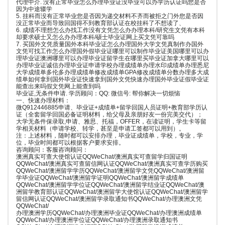
代理中介. 没有正常毕业怎么办理毕业证没毕业可以办学历认证吗您是否
因为中途辍学
5. 挂科而没有正常毕业您是否因为递交材料不齐而被拒之门外您是否因
没正常毕业而导致回国得不到教育部认证在校挂科了不想读了、
6. 成绩不理想怎么办找工作没有文凭怎么办办理本科/研究生文凭有本科
却要求硕士又怎么办办理本科/硕士毕业证网上买文凭可靠吗
7. 买国外文凭质量国外本科毕业证怎么办理国外大学文凭真制作办国外
文凭可找工作怎么办理国外假毕业证哪里可以制作毕业证美国哪里可以办
理毕业证澳洲哪里可以办理毕业证留学生在哪里买毕业证加拿大哪里可以
办理毕业证诚信办理毕业证申请学校办理成绩单办理水印成绩单办理悉尼
大学成绩单多伦多办理成绩单修改成绩单GPA修改成绩单分数办理多大成
绩单如何拿到国外毕业证快速拿到国外文凭快速办理国外毕业证假毕业证
能查出来吗假文凭网上能查到吗
毕业证,无条件申请. 学历顾问：QQ: 微信号: 帮你解决一切烦恼
一、快速办理材料：
微Q912446885申请、毕业证+成绩单+留学回国人员证明+教育部学历认
证（全套留学回国必备证明材料，给父母及亲朋好友一份完美交代）；
大学无条件保录取,申请、雅思、托福，OFFER，在读证明，学生卡等留
学相关材料（申请学校、转学，甚至是申请工签都可以用到）。
注：上述材料，随时都可以安排办理，毕业证成绩单，学校，专业，学
位，毕业时间都可以根据客户要求安排。
咨询顾问：客服咨询顾问：
澳洲真实可查大使馆认证QQWeChat/澳洲真实可查留学归国证明
QQWeChat/澳洲真实可查留信网认证QQWeChat/澳洲真实可查学历购买
QQWeChat/澳洲留学学历QQWeChat/澳洲留学文凭QQWeChat/澳洲留
学毕业证QQWeChat/澳洲留学证明QQWeChat/澳洲留学成绩单
QQWeChat/澳洲留学学位证QQWeChat/澳洲留学结业证QQWeChat/澳
洲留学教育部认证QQWeChat/澳洲留学大使馆认证QQWeChat/澳洲留学
留信网认证QQWeChat/澳洲留学录取通知书QQWeChat/办理澳洲文凭
QQWeChat/
办理澳洲学历QQWeChat/办理澳洲毕业证QQWeChat/办理澳洲成绩单
QQWeChat/办理澳洲学位证QQWeChat/办理澳洲录取通知书