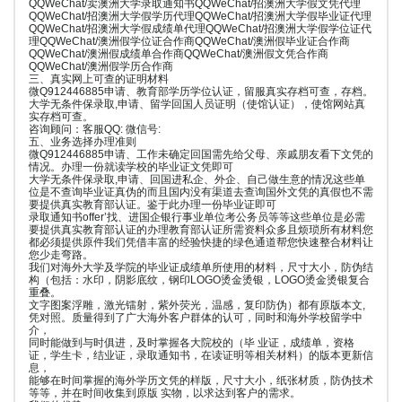
QQWeChat/卖澳洲大学录取通知书QQWeChat/招澳洲大学假文凭代理
QQWeChat/招澳洲大学假学历代理QQWeChat/招澳洲大学假毕业证代理
QQWeChat/招澳洲大学假成绩单代理QQWeChat/招澳洲大学假学位证代
理QQWeChat/澳洲假学位证合作商QQWeChat/澳洲假毕业证合作商
QQWeChat/澳洲假成绩单合作商QQWeChat/澳洲假文凭合作商
QQWeChat/澳洲假学历合作商
三、真实网上可查的证明材料
微Q912446885申请、教育部学历学位认证，留服真实存档可查，存档。
大学无条件保录取,申请、留学回国人员证明（使馆认证），使馆网站真
实存档可查。
咨询顾问：客服QQ: 微信号:
五、业务选择办理准则
微Q912446885申请、工作未确定回国需先给父母、亲戚朋友看下文凭的
情况。办理一份就读学校的毕业证文凭即可
大学无条件保录取,申请、回国进私企、外企、自己做生意的情况这些单
位是不查询毕业证真伪的而且国内没有渠道去查询国外文凭的真假也不需
要提供真实教育部认证。鉴于此办理一份毕业证即可
录取通知书offer’找、进国企银行事业单位考公务员等等这些单位是必需
要提供真实教育部认证的办理教育部认证所需资料众多且烦琐所有材料您
都必须提供原件我们凭借丰富的经验快捷的绿色通道帮您快速整合材料让
您少走弯路。
我们对海外大学及学院的毕业证成绩单所使用的材料，尺寸大小，防伪结
构（包括：水印，阴影底纹，钢印LOGO烫金烫银，LOGO烫金烫银复合
重叠。
文字图案浮雕，激光镭射，紫外荧光，温感，复印防伪）都有原版本文,
凭对照。质量得到了广大海外客户群体的认可，同时和海外学校留学中
介，
同时能做到与时俱进，及时掌握各大院校的（毕 业证，成绩单，资格
证，学生卡，结业证，录取通知书，在读证明等相关材料）的版本更新信
息，
能够在时间掌握的海外学历文凭的样版，尺寸大小，纸张材质，防伪技术
等等，并在时间收集到原版 实物，以求达到客户的需求。