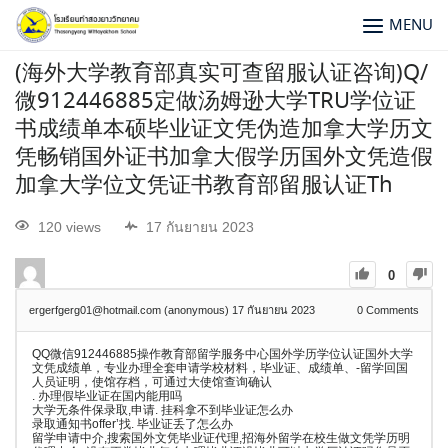
MENU
(海外大学教育部真实可查留服认证咨询)Q/
微912446885定做汤姆逊大学TRU学位证
书成绩单本硕毕业证文凭伪造加拿大学历文
凭畅销国外证书加拿大假学历国外文凭造假
加拿大学位文凭证书教育部留服认证Th
120 views
17 กันยายน 2023
0
ergerfgerg01@hotmail.com (anonymous)
17 กันยายน 2023
0
Comments
QQ微信912446885操作教育部留学服务中心国外学历学位认证国外大学
文凭成绩单，专业办理全套申请学校材料，毕业证、成绩单、-留学回国
人员证明，使馆存档，可通过大使馆查询确认
. 办理假毕业证在国内能用吗
大学无条件保录取,申请. 挂科拿不到毕业证怎么办
录取通知书offer’找. 毕业证丢了怎么办
留学申请中介,搜索国外文凭毕业证代理,招海外留学在校生做文凭学历明