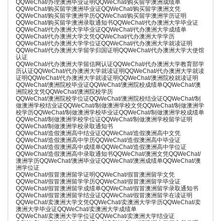
QQWeChat/办理澳洲毕业证明QQWeChat/购买留学澳洲成绩单
QQWeChat/购买留学澳洲毕业证QQWeChat/购买留学澳洲文凭
QQWeChat/购买留学澳洲学历QQWeChat/购买留学澳洲学历证明
QQWeChat/购买留学澳洲录取通知书QQWeChat/代办澳洲大学毕业证
QQWeChat/代办澳洲大学毕业证QQWeChat/代办澳洲大学成绩单
QQWeChat/代办澳洲大学文凭QQWeChat/代办澳洲大学学历
QQWeChat/代办澳洲大学学位证QQWeChat/代办澳洲大学就读证明
QQWeChat/代办澳洲大学留学归国证明QQWeChat/代办澳洲大学大使馆
认证
QQWeChat/代办澳洲大学留信网认证QQWeChat/代办澳洲大学教育部学
历认证QQWeChat/代办澳洲大学就读证明QQWeChat/代办澳洲大学就读
证明QQWeChat/代办澳洲大学就读证明QQWeChat/澳洲院校就读证明
QQWeChat/澳洲院校毕业证QQWeChat/澳洲院校成绩单QQWeChat/澳
洲院校文凭QQWeChat/澳洲院校学历
QQWeChat/澳洲院校学位证QQWeChat/澳洲院校结业证QQWeChat/制
做澳洲学校结业证QQWeChat/制做澳洲学校文凭QQWeChat/制做澳洲学
校学历QQWeChat/制做澳洲学校毕业证QQWeChat/制做澳洲学校成绩单
QQWeChat/制做澳洲学校学位证QQWeChat/制做澳洲学校留学证明
QQWeChat/制做澳洲学校录取通知书
QQWeChat/造假澳洲高中结业证QQWeChat/造假澳洲高中文凭
QQWeChat/造假澳洲高中学历QQWeChat/造假澳洲高中毕业证
QQWeChat/造假澳洲高中成绩单QQWeChat/造假澳洲高中学位证
QQWeChat/造假澳洲高中录取通知书QQWeChat/澳洲文凭QQWeChat/
澳洲学历QQWeChat/澳洲毕业证QQWeChat/澳洲成绩单QQWeChat/澳
洲学位证
QQWeChat/假冒澳洲留学证明QQWeChat/假冒澳洲留学文凭
QQWeChat/假冒澳洲留学学历QQWeChat/假冒澳洲留学毕业证
QQWeChat/假冒澳洲留学成绩单QQWeChat/假冒澳洲留学录取通知书
QQWeChat/假冒澳洲留学结业证QQWeChat/假冒澳洲留学在读证明
QQWeChat/卖澳洲大学文凭QQWeChat/卖澳洲大学学历QQWeChat/卖
澳洲大学毕业证QQWeChat/卖澳洲大学成绩单
QQWeChat/卖澳洲大学学位证QQWeChat/卖澳洲大学结业证