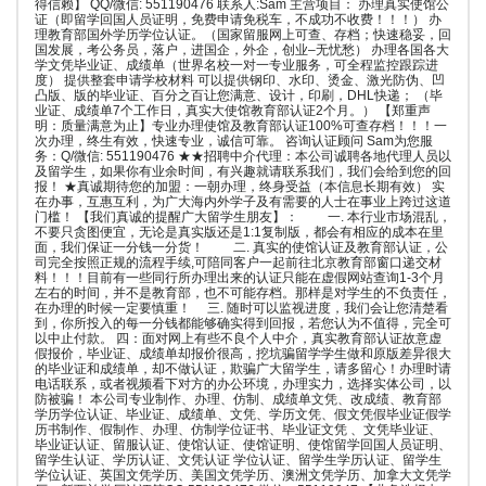
得信赖】 QQ/微信: 551190476 联系人:Sam 主营项目： 办理真实使馆公
证（即留学回国人员证明，免费申请免税车，不成功不收费！！！） 办
理教育部国外学历学位认证。（国家留服网上可查、存档；快速稳妥，回
国发展，考公务员，落户，进国企，外企，创业–无忧愁） 办理各国各大
学文凭毕业证、成绩单（世界名校一对一专业服务，可全程监控跟踪进
度） 提供整套申请学校材料 可以提供钢印、水印、烫金、激光防伪、凹
凸版、版的毕业证、百分之百让您满意、设计，印刷，DHL快递； （毕
业证、成绩单7个工作日，真实大使馆教育部认证2个月。） 【郑重声
明：质量满意为止】专业办理使馆及教育部认证100%可查存档！！！一
次办理，终生有效，快速专业，诚信可靠。 咨询认证顾问 Sam为您服
务：Q/微信: 551190476 ★★招聘中介代理：本公司诚聘各地代理人员以
及留学生，如果你有业余时间，有兴趣就请联系我们，我们会给到您的回
报！ ★真诚期待您的加盟：一朝办理，终身受益（本信息长期有效） 实
在办事，互惠互利，为广大海内外学子及有需要的人士在事业上跨过这道
门槛！ 【我们真诚的提醒广大留学生朋友】： 一. 本行业市场混乱，
不要只贪图便宜，无论是真实版还是1:1复制版，都会有相应的成本在里
面，我们保证一分钱一分货！ 二. 真实的使馆认证及教育部认证，公
司完全按照正规的流程手续,可陪同客户一起前往北京教育部窗口递交材
料！！！目前有一些同行所办理出来的认证只能在虚假网站查询1-3个月
左右的时间，并不是教育部，也不可能存档。那样是对学生的不负责任，
在办理的时候一定要慎重！ 三. 随时可以监视进度，我们会让您清楚看
到，你所投入的每一分钱都能够确实得到回报，若您认为不值得，完全可
以中止付款。 四：面对网上有些不良个人中介，真实教育部认证故意虚
假报价，毕业证、成绩单却报价很高，挖坑骗留学学生做和原版差异很大
的毕业证和成绩单，却不做认证，欺骗广大留学生，请多留心！办理时请
电话联系，或者视频看下对方的办公环境，办理实力，选择实体公司，以
防被骗！ 本公司专业制作、办理、仿制、成绩单文凭、改成绩、教育部
学历学位认证、毕业证、成绩单、文凭、学历文凭、假文凭假毕业证假学
历书制作、假制作、办理、仿制学位证书、毕业证文凭 、文凭毕业证、
毕业证认证、留服认证、使馆认证、使馆证明、使馆留学回国人员证明、
留学生认证、学历认证、文凭认证 学位认证、留学生学历认证、留学生
学位认证、英国文凭学历、美国文凭学历、澳洲文凭学历、加拿大文凭学