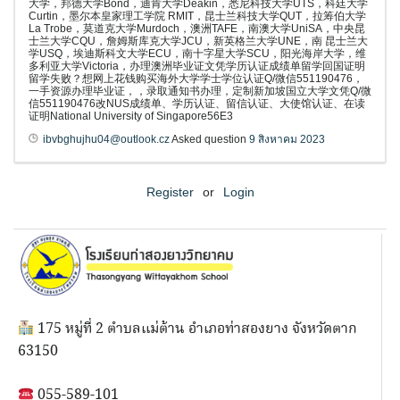
大学，邦德大学Bond，迪肯大学Deakin，悉尼科技大学UTS，科廷大学
Curtin，墨尔本皇家理工学院 RMIT，昆士兰科技大学QUT，拉筹伯大学
La Trobe，莫道克大学Murdoch，澳洲TAFE，南澳大学UniSA，中央昆
士兰大学CQU，詹姆斯库克大学JCU，新英格兰大学UNE，南 昆士兰大
学USQ，埃迪斯科文大学ECU，南十字星大学SCU，阳光海岸大学，维
多利亚大学Victoria，办理澳洲毕业证文凭学历认证成绩单留学回国证明
留学失败？想网上花钱购买海外大学学士学位认证Q/微信551190476，
一手资源办理毕业证，，录取通知书办理，定制新加坡国立大学文凭Q/微
信551190476改NUS成绩单、学历认证、留信认证、大使馆认证、在读
证明National University of Singapore56E3
ibvbghujhu04@outlook.cz
Asked question
9 สิงหาคม 2023
Register
or
Login
175 หมู่ที่ 2 ตำบลแม่ต้าน อำเภอท่าสองยาง จังหวัดตาก
63150
055-589-101