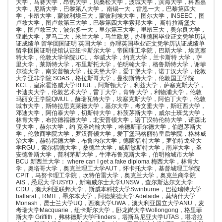
大学，马赛大学，昂热大学，贝桑松大学，波城大学，滨海大学，科西嘉
大学，尼斯大学，巴黎第八大学， 南锡一大，雷恩一大，巴黎第四大
学，卡昂大学，蒙彼利埃三大，蒙彼利埃大学，图尔大学，INSEEC，图
卢兹大学，图卢兹第三大学，巴黎第四大学索邦大学， 斯特拉斯堡大
学，图卢兹三大，波尔多一大，里尔第三大学，里昂三大，奥尔良大学，
亚眠大学，罗马二大，米兰大学，马兰欧尼，办理德国毕业证文凭学历认
证成绩单 留学回国证明 英国大学： 办理英国毕业证文凭学历认证成绩单
留学回国证明使馆认证纽卡斯尔大学，帝国理工学院，巴斯大学，埃克塞
特大学，伦敦大学学院UCL，华威大学，约克大学，兰卡斯特 大学，萨
里大学，莱斯特大学，布里斯托大学，伯明翰大学，格鲁斯特大学，谢菲
尔德大学，南安普顿大学，拉夫堡大学，爱丁堡大学，诺丁汉大学，伦敦
大学亚非学院 SOAS，格拉斯哥大学，曼彻斯特大学，伦敦国王学院
KCL，皇家霍洛威大学RHUL，阿斯顿大学，利兹大学，萨塞克斯大学，
卡迪夫大学，伦敦艺术大学，雷丁大学，肯特 大学，利物浦大学，伦敦
玛丽女王学院QMUL，赫瑞瓦特大学，埃塞克斯大学，阿伯丁大学，伦敦
城市大学，斯特拉思克莱德大学，基尔大学，考文垂大学，斯旺西大学，
邓迪大学，阿伯泰大学，切斯特大学，朴茨茅斯大学，威尔士班戈大学，
林肯大学，布拉德福德大学，北安普顿大学，诺丁汉特伦特大学，诺森比
亚大学，赫尔大学，约 克圣约翰大学，哈德斯菲尔德大学，伯恩茅斯大
学，伦敦商学院大学，罗汉普顿大学，爱丁堡玛格丽特皇后学院，格林威
治大学，赫特福德大学，布鲁内尔大学，德蒙福 特大学，罗伯特戈登大
学RGU，索尔福德大学，桑德兰大学，威斯敏斯特大学，南岸大学，圣
安德鲁斯大学，普利茅斯大学，牛津布鲁克斯大学，伯明翰城市大学
BCU 新西兰大学： where can I get a fake diploma 梅西大学，林肯大
学，奥塔哥大学，奥克兰理工大学AUT，怀卡托大学，基督城理工学院
CPIT，马努卡理工学院，坎特伯雷大学，奥克兰大学，奥克兰商学院
AIS，悉尼大 学USYD，新南威尔士大学UNSW，查尔斯达尔文大学
CDU，澳大利亚联邦大学，斯威本科技大学Swinburne，巴拉瑞特大学
ballarat，RMIT，墨尔本大学，阿德莱德大学 Adelaide，莫纳什大学
Monash，昆士兰大学UQ，西澳大学UWA，澳大利亚国立大学ANU，麦
考瑞大学Macquarie，纽卡斯尔大学，卧龙岗大学Wollongong，格里菲
斯大学 Griffith，弗林德斯大学Flinders，塔斯马尼亚大学UTAS，堪培拉