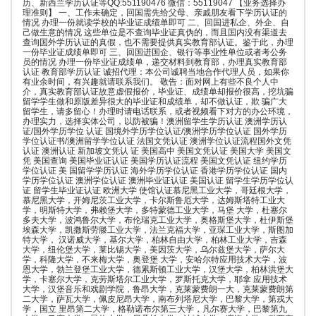
历、新西兰学历认证等QQ:551190476 微信：55119047 【业务选择办
理准则】 一、工作未确定，回国需先给父母、亲戚朋友看下学历认证的
情况 办理一份就读学校的毕业证成绩单即可 二、回国进私企、外企、自
己做生意的情况 这些单位是不查询毕业证真伪的，而且国内没有渠道去
查询国外学历认证的真假，也不需要提供真实教育部认证。鉴于此，办理
一份毕业证成绩单即可 三、回国进国企、银行等事业性单位或者考公务
员的情况 办理一份毕业证成绩单，递交材料到教育部，办理真实教育部
认证 教育部学历认证 诚招代理：本公司诚聘当地合作代理人员，如果你
有业余时间，有兴趣就请联系我们。 敬告：面对网上有些不良个人中
介，真实教育部认证故意虚假报价，毕业证、成绩单却报价很高，挖坑骗
留学学生做和原版差异很大的毕业证和成绩单，却不做认证，欺 骗广大
留学生，请多留心！办理时请电话联系，或者视频看下对方的办公环境，
办理实力，选择实体公司，以防被骗！澳洲留学生学历认证 澳洲学历认
证/国外学历学位 认证 国境外学历学位认证/澳洲学历学位认证 国外学历
学位认证书/澳洲留学学位认证 法国文凭认证 澳洲学位认证流程国外文凭
认证 澳洲认证 新加坡文凭认 证 美国高中 美国文凭认证 美国大学 美国文
凭 美国查询 美国毕业证认证 美国学历认证流程 美国文凭认证 纽约学历
学位认证 美 国留学学历认证 海外学历学位认证 香港学历学位认证 国内
学历学位认证 澳洲学位认证 澳洲毕业证认证 美国认证 留学生学历学位认
证 留学生毕业证认证 欧洲大学 使馆认证慕尼黑工业大学，哥廷根大学，
慕尼黑大学，开姆尼茨工业大学，卡尔斯鲁厄大学，达姆斯塔特工业大
学，明斯特大学，弗赖堡大学，多特蒙德工业大学，马堡 大学，杜塞尔
多夫大学，波鸿鲁尔大学，布伦瑞克工业大学，奥格斯堡大学，杜伊斯堡
埃森大学，凯撒斯劳滕工业大学，法兰克福大学，亚琛工业大学，斯图加
特大学， 汉诺威大学，基尔大学，柏林自由大学，柏林工业大学，吉森
大学，纽伦堡大学，莱比锡大学，美因茨大学，乌尔兹堡大学，萨尔大
学，科隆大学，不来梅大学，奥登堡 大学，安哈尔特应用技术大学，波
恩大学，勃兰登堡工业大学，德累斯顿工业大学，汉堡大学，柏林洪堡大
学，卡塞尔大学，克劳斯塔尔工业大学，罗斯托克大学，耶拿 应用技术
大学，汉堡音乐和戏剧学院，鲁昂大学，克莱蒙费朗一大，克莱蒙费朗第
二大学，萨瓦大学，佩皮尼昂大学，南布列塔尼大学，巴黎大学，第戎大
学，国立 里昂第二大学，格勒诺布尔第三大学，凡尔赛大学，巴黎第九