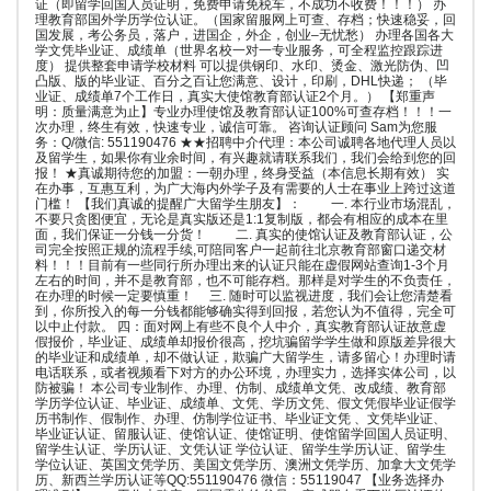
证（即留学回国人员证明，免费申请免税车，不成功不收费！！！） 办
理教育部国外学历学位认证。（国家留服网上可查、存档；快速稳妥，回
国发展，考公务员，落户，进国企，外企，创业–无忧愁） 办理各国各大
学文凭毕业证、成绩单（世界名校一对一专业服务，可全程监控跟踪进
度） 提供整套申请学校材料 可以提供钢印、水印、烫金、激光防伪、凹
凸版、版的毕业证、百分之百让您满意、设计，印刷，DHL快递； （毕
业证、成绩单7个工作日，真实大使馆教育部认证2个月。） 【郑重声
明：质量满意为止】专业办理使馆及教育部认证100%可查存档！！！一
次办理，终生有效，快速专业，诚信可靠。 咨询认证顾问 Sam为您服
务：Q/微信: 551190476 ★★招聘中介代理：本公司诚聘各地代理人员以
及留学生，如果你有业余时间，有兴趣就请联系我们，我们会给到您的回
报！ ★真诚期待您的加盟：一朝办理，终身受益（本信息长期有效） 实
在办事，互惠互利，为广大海内外学子及有需要的人士在事业上跨过这道
门槛！ 【我们真诚的提醒广大留学生朋友】： 一. 本行业市场混乱，
不要只贪图便宜，无论是真实版还是1:1复制版，都会有相应的成本在里
面，我们保证一分钱一分货！ 二. 真实的使馆认证及教育部认证，公
司完全按照正规的流程手续,可陪同客户一起前往北京教育部窗口递交材
料！！！目前有一些同行所办理出来的认证只能在虚假网站查询1-3个月
左右的时间，并不是教育部，也不可能存档。那样是对学生的不负责任，
在办理的时候一定要慎重！ 三. 随时可以监视进度，我们会让您清楚看
到，你所投入的每一分钱都能够确实得到回报，若您认为不值得，完全可
以中止付款。 四：面对网上有些不良个人中介，真实教育部认证故意虚
假报价，毕业证、成绩单却报价很高，挖坑骗留学学生做和原版差异很大
的毕业证和成绩单，却不做认证，欺骗广大留学生，请多留心！办理时请
电话联系，或者视频看下对方的办公环境，办理实力，选择实体公司，以
防被骗！ 本公司专业制作、办理、仿制、成绩单文凭、改成绩、教育部
学历学位认证、毕业证、成绩单、文凭、学历文凭、假文凭假毕业证假学
历书制作、假制作、办理、仿制学位证书、毕业证文凭 、文凭毕业证、
毕业证认证、留服认证、使馆认证、使馆证明、使馆留学回国人员证明、
留学生认证、学历认证、文凭认证 学位认证、留学生学历认证、留学生
学位认证、英国文凭学历、美国文凭学历、澳洲文凭学历、加拿大文凭学
历、新西兰学历认证等QQ:551190476 微信：55119047 【业务选择办