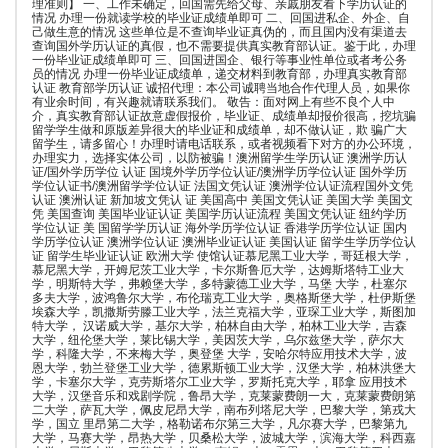
理准则】 一、工作未确定，回国需先给父母、亲戚朋友看下学历认证的
情况 办理一份就读学校的毕业证成绩单即可 二、回国进私企、外企、自
己做生意的情况 这些单位是不查询毕业证真伪的，而且国内没有渠道去
查询国外学历认证的真假，也不需要提供真实教育部认证。鉴于此，办理
一份毕业证成绩单即可 三、回国进国企、银行等事业性单位或者考公务
员的情况 办理一份毕业证成绩单，递交材料到教育部，办理真实教育部
认证 教育部学历认证 诚招代理：本公司诚聘当地合作代理人员，如果你
有业余时间，有兴趣就请联系我们。 敬告：面对网上有些不良个人中
介，真实教育部认证故意虚假报价，毕业证、成绩单却报价很高，挖坑骗
留学学生做和原版差异很大的毕业证和成绩单，却不做认证，欺 骗广大
留学生，请多留心！办理时请电话联系，或者视频看下对方的办公环境，
办理实力，选择实体公司，以防被骗！澳洲留学生学历认证 澳洲学历认
证/国外学历学位 认证 国境外学历学位认证/澳洲学历学位认证 国外学历
学位认证书/澳洲留学学位认证 法国文凭认证 澳洲学位认证流程国外文凭
认证 澳洲认证 新加坡文凭认 证 美国高中 美国文凭认证 美国大学 美国文
凭 美国查询 美国毕业证认证 美国学历认证流程 美国文凭认证 纽约学历
学位认证 美 国留学学历认证 海外学历学位认证 香港学历学位认证 国内
学历学位认证 澳洲学位认证 澳洲毕业证认证 美国认证 留学生学历学位认
证 留学生毕业证认证 欧洲大学 使馆认证慕尼黑工业大学，哥廷根大学，
慕尼黑大学，开姆尼茨工业大学，卡尔斯鲁厄大学，达姆斯塔特工业大
学，明斯特大学，弗赖堡大学，多特蒙德工业大学，马堡 大学，杜塞尔
多夫大学，波鸿鲁尔大学，布伦瑞克工业大学，奥格斯堡大学，杜伊斯堡
埃森大学，凯撒斯劳滕工业大学，法兰克福大学，亚琛工业大学，斯图加
特大学， 汉诺威大学，基尔大学，柏林自由大学，柏林工业大学，吉森
大学，纽伦堡大学，莱比锡大学，美因茨大学，乌尔兹堡大学，萨尔大
学，科隆大学，不来梅大学，奥登堡 大学，安哈尔特应用技术大学，波
恩大学，勃兰登堡工业大学，德累斯顿工业大学，汉堡大学，柏林洪堡大
学，卡塞尔大学，克劳斯塔尔工业大学，罗斯托克大学，耶拿 应用技术
大学，汉堡音乐和戏剧学院，鲁昂大学，克莱蒙费朗一大，克莱蒙费朗第
二大学，萨瓦大学，佩皮尼昂大学，南布列塔尼大学，巴黎大学，第戎大
学，国立 里昂第二大学，格勒诺布尔第三大学，凡尔赛大学，巴黎第九
大学，马赛大学，昂热大学，贝桑松大学，波城大学，滨海大学，科西嘉