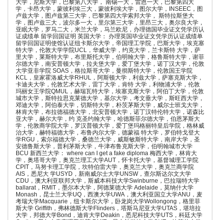
大学，尼斯大学，巴黎第八大学， 南锡一大，雷恩一大，巴黎第四大
学，卡昂大学，蒙彼利埃三大，蒙彼利埃大学，图尔大学，INSEEC，图
卢兹大学，图卢兹第三大学，巴黎第四大学索邦大学， 斯特拉斯堡大
学，图卢兹三大，波尔多一大，里尔第三大学，里昂三大，奥尔良大学，
亚眠大学，罗马二大，米兰大学，马兰欧尼，办理德国毕业证文凭学历认
证成绩单 留学回国证明 英国大学： 办理英国毕业证文凭学历认证成绩单
留学回国证明使馆认证纽卡斯尔大学，帝国理工学院，巴斯大学，埃克塞
特大学，伦敦大学学院UCL，华威大学，约克大学，兰卡斯特 大学，萨
里大学，莱斯特大学，布里斯托大学，伯明翰大学，格鲁斯特大学，谢菲
尔德大学，南安普顿大学，拉夫堡大学，爱丁堡大学，诺丁汉大学，伦敦
大学亚非学院 SOAS，格拉斯哥大学，曼彻斯特大学，伦敦国王学院
KCL，皇家霍洛威大学RHUL，阿斯顿大学，利兹大学，萨塞克斯大学，
卡迪夫大学，伦敦艺术大学，雷丁大学，肯特 大学，利物浦大学，伦敦
玛丽女王学院QMUL，赫瑞瓦特大学，埃塞克斯大学，阿伯丁大学，伦敦
城市大学，斯特拉思克莱德大学，基尔大学，考文垂大学，斯旺西大学，
邓迪大学，阿伯泰大学，切斯特大学，朴茨茅斯大学，威尔士班戈大学，
林肯大学，布拉德福德大学，北安普顿大学，诺丁汉特伦特大学，诺森比
亚大学，赫尔大学，约 克圣约翰大学，哈德斯菲尔德大学，伯恩茅斯大
学，伦敦商学院大学，罗汉普顿大学，爱丁堡玛格丽特皇后学院，格林威
治大学，赫特福德大学，布鲁内尔大学，德蒙福 特大学，罗伯特戈登大
学RGU，索尔福德大学，桑德兰大学，威斯敏斯特大学，南岸大学，圣
安德鲁斯大学，普利茅斯大学，牛津布鲁克斯大学，伯明翰城市大学
BCU 新西兰大学： where can I get a fake diploma 梅西大学，林肯大
学，奥塔哥大学，奥克兰理工大学AUT，怀卡托大学，基督城理工学院
CPIT，马努卡理工学院，坎特伯雷大学，奥克兰大学，奥克兰商学院
AIS，悉尼大 学USYD，新南威尔士大学UNSW，查尔斯达尔文大学
CDU，澳大利亚联邦大学，斯威本科技大学Swinburne，巴拉瑞特大学
ballarat，RMIT，墨尔本大学，阿德莱德大学 Adelaide，莫纳什大学
Monash，昆士兰大学UQ，西澳大学UWA，澳大利亚国立大学ANU，麦
考瑞大学Macquarie，纽卡斯尔大学，卧龙岗大学Wollongong，格里菲
斯大学 Griffith，弗林德斯大学Flinders，塔斯马尼亚大学UTAS，堪培拉
大学，邦德大学Bond，迪肯大学Deakin，悉尼科技大学UTS，科廷大学