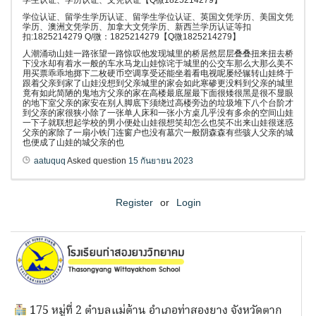
学生认证、学历认证、文凭认证【Q微1825214279】
学位认证、留学生学历认证、留学生学位认证、英国文凭学历、美国文凭
学历、澳洲文凭学历、加拿大文凭学历、新西兰学历认证等扣
扣:1825214279 Q/微：1825214279【Q微1825214279】
人潮涌动山娃一路张望一路惊叹他发现城里的桥居然层层叠叠扭来扭去桥
下没水却有着水一般的车水马龙山娃惊诧于城里的公交车那么大那么美不
用买票乖乖地掷下二枚硬币空调享受还能坐着看电视呢屡经辗转山娃终于
跟着父亲到家了山娃没想到父亲城里的家会如此寒碜更没料到父亲的城里
竟有如此简陋的鬼地方父亲的家在高楼最底屋最下面很矮很黑是很不显眼
的地下室父亲的家安在别人脚底下须绕过高楼旁边的垃圾堆下八个台阶才
到父亲的家很狭小除了一张单人床和一张小方桌几乎没有多余的空间山娃
一下子就联想起学校的男小便处山娃很想笑却怎么也笑不出来山娃很迷惑
父亲的家除了一扇小铁门连窗户也没有墓穴一般阴森森有些骇人父亲的城
也便成了山娃的城父亲的也
aatuquq
Asked question
15 กันยายน 2023
Register
or
Login
175 หมู่ที่ 2 ตำบลแม่ต้าน อำเภอท่าสองยาง จังหวัดตาก