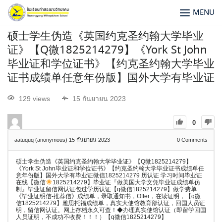
MENU
硕士学生伪造《英国约克圣约翰大学毕业
证》【Q微1825214279】《York St John
毕业证和学位证书》【约克圣约翰大学毕业
证书成绩单任意年份版】国外大学有毕业证
129 views
15 กันยายน 2023
0
aatuquq (anonymous)
15 กันยายน 2023
0
Comments
硕士学生伪造《英国约克圣约翰大学毕业证》【Q微1825214279】
《York St John毕业证和学位证书》【约克圣约翰大学毕业证书成绩单任
意年份版】国外大学有毕业证微信1825214279 历认证 学习时间毕业证
在线【微信
1825214279】毕业证『做美国大学文凭毕业证成绩单仿
制』毕业证留信网认证包过学历认证【q微信1825214279】做学费单
《毕业证明信-推荐信》成绩单，录取通知书，Offer，在读证明，【q微
信1825214279】雅思托福成绩单，真实大使馆教育部认证，回国人员证
明，留信网认证。网上存档永久可查！◆办理真实使馆认证（即留学回国
人员证明，不成功不收费！！！）【q微信1825214279】