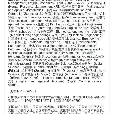
Management).经济学(Economics).【q微信1825214279】人力资源管理
(Human Resource Management;HRM).数学与应用数学（Mathematics
and Applied Mathematics）.信息与计算科学(Information and
Computing Sciences).统计学(Statistics).理工科(Science Technology).计
算机工程Computer engineering,机械工程Mechanical engineering,电气
工程Electrical engineering,计算机科学Computer science,应用数学
Applied mathematics,生物化学Biochemistry,土木工程civil engineering,
工业工程Industrial Engineering,生物科学Biological Science,化学专业,
物理学（physics）.生物医学工程（Biomedical engineering）.制造工程
（Manufacturing engineering）电气工程专业(Electrical Engineering).
计算机专业(computer specialty).机械工程(Mechanical Engineering，
ME).材料工程（Materials Engineering).环境工程（Environmental
Engineering）.土木工程（civil engineering）.化学工程(Chemical
Engineering).数学和计算机科学专业(数学计算机科学系 Department of
mathematics and computer science).会计(Accounting).精算科学
(Actuarial Science).经济学(Economics).金融(Finance Profession).商业
管理专业(General Business).市场营销(Marketing).公共管理(Public
Administration).计算机科学(Computer Science;CS).社会科学（Social
Science）.传播学（Communication）.心理学(Psychology).教育学
(Education).社会学(Sociology).物理学（Physics）.生物科学(Biological
Science).美术专业（Art Major）.艺术设计(Art Design)。健康信息管理
【q微信1825214279】（Health Information Management）.英语语言
文学（English Language and Literature）.传播学（Communication
studies）
【Q微1825214279】
在国家人才网主办的网络招聘大会中纳入资料，供国家500强等高端企业
选择人才。【Q微1825214279】【Q微1825214279】
美国大学毕业证、美国大学成绩单、美国大学文凭、美国大学学历认证、
美国大学使馆认证、美国本科毕业证、美国本科成绩单、美国本科文凭、