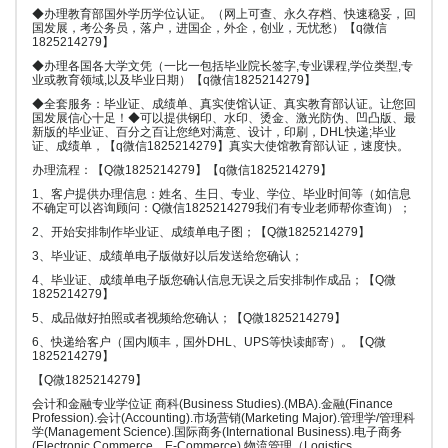
◆办理教育部国外学历学位认证。（网上可查、永久存档、快速稳妥，回
国发展，考公务员，落户，进国企，外企，创业，无忧愁）【q微信
1825214279】
◆办理各国各大学文凭（一比一包括毕业院长签字,专业课程,学位类型,专
业或教育领域,以及毕业日期）【q微信1825214279】
◆全套服务：毕业证、成绩单、真实使馆认证、真实教育部认证。让您回
国发展信心十足！◆可以提供钢印、水印、烫金、激光防伪、凹凸版、最
新版的毕业证、百分之百让您绝对满意、设计，印刷，DHL快递;毕业
证、成绩单，【q微信1825214279】真实大使馆教育部认证，速度快。
办理流程：【Q微1825214279】【q微信1825214279】
1、客户提供办理信息：姓名、生日、专业、学位、毕业时间等（如信息
不确定可以咨询顾问：Q微信1825214279我们有专业老师帮你查询）；
2、开始安排制作毕业证、成绩单电子图；【Q微1825214279】
3、毕业证、成绩单电子版做好以后发送给您确认；
4、毕业证、成绩单电子版您确认信息无误之后安排制作成品；【Q微
1825214279】
5、成品做好拍照或者视频给您确认；【Q微1825214279】
6、快递给客户（国内顺丰，国外DHL、UPS等快读邮寄）。【Q微
1825214279】
【Q微1825214279】
会计和金融专业学位证 商科(Business Studies).(MBA).金融(Finance
Profession).会计(Accounting).市场营销(Marketing Major).管理学/管理科
学(Management Science).国际商务(International Business).电子商务
(Electronic Commerce、E-Commerce).物流管理（Logistics