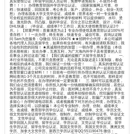
真实使馆公证（即留学回国人员证明，免费申请免税车，不成功不收
费！！！） 办理教育部国外学历学位认证。（国家留服网上可查、存
档；快速稳妥，回国发展，考公务员，落户，进国企，外企，创业–无忧
愁） 办理各国各大学文凭毕业证、成绩单（世界名校一对一专业服务，
可全程监控跟踪进度） 提供整套申请学校材料 可以提供钢印、水印、烫
金、激光防伪、凹凸版、版的毕业证、百分之百让您满意、设计，印刷，
DHL快递； （毕业证、成绩单7个工作日，真实大使馆教育部认证2个
月。） 【郑重声明：质量满意为止】专业办理使馆及教育部认证100%可
查存档！！！一次办理，终生有效，快速专业，诚信可靠。 咨询认证顾
问 Sam为您服务：Q/微信: 551190476 ★★招聘中介代理：本公司诚聘
各地代理人员以及留学生，如果你有业余时间，有兴趣就请联系我们，我
们会给到您的回报！ ★真诚期待您的加盟：一朝办理，终身受益（本信
息长期有效） 实在办事，互惠互利，为广大海内外学子及有需要的人士
在事业上跨过这道门槛！ 【我们真诚的提醒广大留学生朋友】： 一.
本行业市场混乱，不要只贪图便宜，无论是真实版还是1:1复制版，都会
有相应的成本在里面，我们保证一分钱一分货！ 二. 真实的使馆认证
及教育部认证，公司完全按照正规的流程手续,可陪同客户一起前往北京
教育部窗口递交材料！！！目前有一些同行所办理出来的认证只能在虚假
网站查询1-3个月左右的时间，并不是教育部，也不可能存档。那样是对
学生的不负责任，在办理的时候一定要慎重！ 三. 随时可以监视进度，
我们会让您清楚看到，你所投入的每一分钱都能够确实得到回报，若您认
为不值得，完全可以中止付款。 四：面对网上有些不良个人中介，真实
教育部认证故意虚假报价，毕业证、成绩单却报价很高，挖坑骗留学学生
做和原版差异很大的毕业证和成绩单，却不做认证，欺骗广大留学生，请
多留心！办理时请电话联系，或者视频看下对方的办公环境，办理实力，
选择实体公司，以防被骗！ 本公司专业制作、办理、仿制、成绩单文
凭、改成绩、教育部学历学位认证、毕业证、成绩单、文凭、学历文凭、
假文凭假毕业证假学历书制作、假制作、办理、仿制学位证书、毕业证文
凭 、文凭毕业证、毕业证认证、留服认证、使馆认证、使馆证明、使馆
留学回国人员证明、留学生认证、学历认证、文凭认证 学位认证、留学
生学历认证、留学生学位认证、英国文凭学历、美国文凭学历、澳洲文凭
学历、加拿大文凭学历、新西兰学历认证等QQ:551190476 微信：