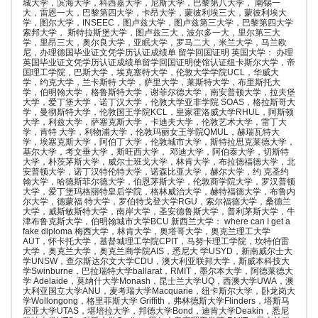
城大学，滨海大学，科西嘉大学，尼斯大学，巴黎第八大学， 南锡一
大，雷恩一大，巴黎第四大学，卡昂大学，蒙彼利埃三大，蒙彼利埃大
学，图尔大学，INSEEC，图卢兹大学，图卢兹第三大学，巴黎第四大学
索邦大学， 斯特拉斯堡大学，图卢兹三大，波尔多一大，里尔第三大
学，里昂三大，奥尔良大学，亚眠大学，罗马二大，米兰大学，马兰欧
尼，办理德国毕业证文凭学历认证成绩单 留学回国证明 英国大学： 办理
英国毕业证文凭学历认证成绩单留学回国证明使馆认证纽卡斯尔大学，帝
国理工学院，巴斯大学，埃克塞特大学，伦敦大学学院UCL，华威大
学，约克大学，兰卡斯特 大学，萨里大学，莱斯特大学，布里斯托大
学，伯明翰大学，格鲁斯特大学，谢菲尔德大学，南安普顿大学，拉夫堡
大学，爱丁堡大学，诺丁汉大学，伦敦大学亚非学院 SOAS，格拉斯哥大
学，曼彻斯特大学，伦敦国王学院KCL，皇家霍洛威大学RHUL，阿斯顿
大学，利兹大学，萨塞克斯大学，卡迪夫大学，伦敦艺术大学，雷丁大
学，肯特 大学，利物浦大学，伦敦玛丽女王学院QMUL，赫瑞瓦特大
学，埃塞克斯大学，阿伯丁大学，伦敦城市大学，斯特拉思克莱德大学，
基尔大学，考文垂大学，斯旺西大学， 邓迪大学，阿伯泰大学，切斯特
大学，朴茨茅斯大学，威尔士班戈大学，林肯大学，布拉德福德大学，北
安普顿大学，诺丁汉特伦特大学，诺森比亚大学，赫尔大学，约 克圣约
翰大学，哈德斯菲尔德大学，伯恩茅斯大学，伦敦商学院大学，罗汉普顿
大学，爱丁堡玛格丽特皇后学院，格林威治大学，赫特福德大学，布鲁内
尔大学，德蒙福 特大学，罗伯特戈登大学RGU，索尔福德大学，桑德兰
大学，威斯敏斯特大学，南岸大学，圣安德鲁斯大学，普利茅斯大学，牛
津布鲁克斯大学，伯明翰城市大学BCU 新西兰大学： where can I get a
fake diploma 梅西大学，林肯大学，奥塔哥大学，奥克兰理工大学
AUT，怀卡托大学，基督城理工学院CPIT，马努卡理工学院，坎特伯雷
大学，奥克兰大学，奥克兰商学院AIS，悉尼大 学USYD，新南威尔士大
学UNSW，查尔斯达尔文大学CDU，澳大利亚联邦大学，斯威本科技大
学Swinburne，巴拉瑞特大学ballarat，RMIT，墨尔本大学，阿德莱德大
学 Adelaide，莫纳什大学Monash，昆士兰大学UQ，西澳大学UWA，澳
大利亚国立大学ANU，麦考瑞大学Macquarie，纽卡斯尔大学，卧龙岗大
学Wollongong，格里菲斯大学 Griffith，弗林德斯大学Flinders，塔斯马
尼亚大学UTAS，堪培拉大学，邦德大学Bond，迪肯大学Deakin，悉尼