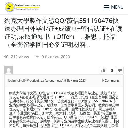
MENU
約克大學製作文憑QQ/薇信551190476快
速办理国外毕业证+成绩单+留信认证+在读
证明,录取通知书（Offer），雅思，托福
（全套留学回国必备证明材料，
212 views
9 สิงหาคม 2023
0
ibvbghujhu04@outlook.cz (anonymous)
9 สิงหาคม 2023
0
Comments
約克大學製作文憑QQ/薇信551190476快速办理国外毕业证+成绩单+留
信认证+在读证明,录取通知书（Offer），雅思，托福（全套留学回国必备
证明材料，给父母及亲朋好友一份完美交代）QQ/微信：551190476.专
业为留学生办理毕业证、成绩单、使馆留学回国人员证明、教育部学历学
位认证、录取通知书、Offer、在读证明、雅思托福成绩单、网上存档可
查！ 专业面向“英国、加拿大、意大利，澳洲、新西兰、美国 ”等国的学
历学位真实教育部认证、使馆认证。QQ/微信：551190476. 专业办理国
外各高校的毕业证，成绩单，长期专业为留学生解决毕业难的问题，【实
体公司，值得信赖】 QQ/微信: 551190476 联系人:Sam 主营项目： 办理