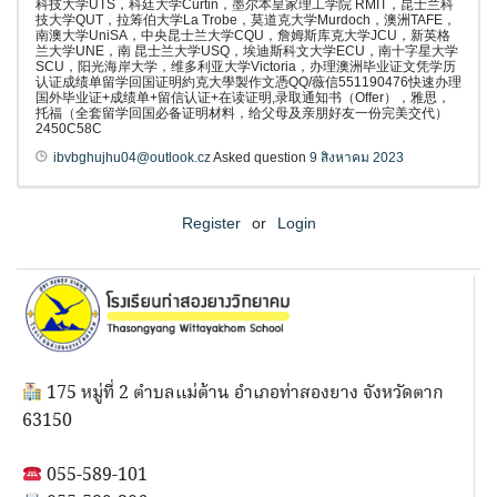
科技大学UTS，科廷大学Curtin，墨尔本皇家理工学院 RMIT，昆士兰科
技大学QUT，拉筹伯大学La Trobe，莫道克大学Murdoch，澳洲TAFE，
南澳大学UniSA，中央昆士兰大学CQU，詹姆斯库克大学JCU，新英格
兰大学UNE，南 昆士兰大学USQ，埃迪斯科文大学ECU，南十字星大学
SCU，阳光海岸大学，维多利亚大学Victoria，办理澳洲毕业证文凭学历
认证成绩单留学回国证明約克大學製作文憑QQ/薇信551190476快速办理
国外毕业证+成绩单+留信认证+在读证明,录取通知书（Offer），雅思，
托福（全套留学回国必备证明材料，给父母及亲朋好友一份完美交代）
2450C58C
ibvbghujhu04@outlook.cz
Asked question
9 สิงหาคม 2023
Register
or
Login
175 หมู่ที่ 2 ตำบลแม่ต้าน อำเภอท่าสองยาง จังหวัดตาก
63150
055-589-101