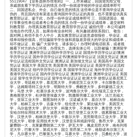
55119047 【业务选择办理准则】 一、工作未确定，回国需先给父母、
亲戚朋友看下学历认证的情况 办理一份就读学校的毕业证成绩单即可
二、回国进私企、外企、自己做生意的情况 这些单位是不查询毕业证真
伪的，而且国内没有渠道去查询国外学历认证的真假，也不需要提供真实
教育部认证。鉴于此，办理一份毕业证成绩单即可 三、回国进国企、银
行等事业性单位或者考公务员的情况 办理一份毕业证成绩单，递交材料
到教育部，办理真实教育部认证 教育部学历认证 诚招代理：本公司诚聘
当地合作代理人员，如果你有业余时间，有兴趣就请联系我们。 敬告：
面对网上有些不良个人中介，真实教育部认证故意虚假报价，毕业证、成
绩单却报价很高，挖坑骗留学学生做和原版差异很大的毕业证和成绩单，
却不做认证，欺 骗广大留学生，请多留心！办理时请电话联系，或者视
频看下对方的办公环境，办理实力，选择实体公司，以防被骗！澳洲留学
生学历认证 澳洲学历认证/国外学历学位 认证 国境外学历学位认证/澳洲
学历学位认证 国外学历学位认证书/澳洲留学学位认证 法国文凭认证 澳洲
学位认证流程国外文凭认证 澳洲认证 新加坡文凭认 证 美国高中 美国文
凭认证 美国大学 美国文凭 美国查询 美国毕业证认证 美国学历认证流程
美国文凭认证 纽约学历学位认证 美 国留学学历认证 海外学历学位认证
香港学历学位认证 国内学历学位认证 澳洲学位认证 澳洲毕业证认证 美国
认证 留学生学历学位认证 留学生毕业证认证 欧洲大学 使馆认证慕尼黑工
业大学，哥廷根大学，慕尼黑大学，开姆尼茨工业大学，卡尔斯鲁厄大
学，达姆斯塔特工业大学，明斯特大学，弗赖堡大学，多特蒙德工业大
学，马堡 大学，杜塞尔多夫大学，波鸿鲁尔大学，布伦瑞克工业大学，
奥格斯堡大学，杜伊斯堡埃森大学，凯撒斯劳滕工业大学，法兰克福大
学，亚琛工业大学，斯图加特大学， 汉诺威大学，基尔大学，柏林自由
大学，柏林工业大学，吉森大学，纽伦堡大学，莱比锡大学，美因茨大
学，乌尔兹堡大学，萨尔大学，科隆大学，不来梅大学，奥登堡 大学，
安哈尔特应用技术大学，波恩大学，勃兰登堡工业大学，德累斯顿工业大
学，汉堡大学，柏林洪堡大学，卡塞尔大学，克劳斯塔尔工业大学，罗斯
托克大学，耶拿 应用技术大学，汉堡音乐和戏剧学院，鲁昂大学，克莱
蒙费朗一大，克莱蒙费朗第二大学，萨瓦大学，佩皮尼昂大学，南布列塔
尼大学，巴黎大学，第戎大学，国立 里昂第二大学，格勒诺布尔第三大
学，凡尔赛大学，巴黎第九大学，马赛大学，昂热大学，贝桑松大学，波