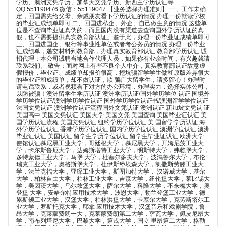
学历、澳洲文凭学历、加拿大文凭学历、新西兰学历认证等
QQ:551190476 微信：55119047 【业务选择办理准则】 一、工作未确
定，回国需先给父母、亲戚朋友看下学历认证的情况 办理一份就读学校
的毕业证成绩单即可 二、回国进私企、外企、自己做生意的情况 这些单
位是不查询毕业证真伪的，而且国内没有渠道去查询国外学历认证的真
假，也不需要提供真实教育部认证。鉴于此，办理一份毕业证成绩单即可
三、回国进国企、银行等事业性单位或者考公务员的情况 办理一份毕业
证成绩单，递交材料到教育部，办理真实教育部认证 教育部学历认证 诚
招代理：本公司诚聘当地合作代理人员，如果你有业余时间，有兴趣就请
联系我们。 敬告：面对网上有些不良个人中介，真实教育部认证故意虚
假报价，毕业证、成绩单却报价很高，挖坑骗留学学生做和原版差异很大
的毕业证和成绩单，却不做认证，欺 骗广大留学生，请多留心！办理时
请电话联系，或者视频看下对方的办公环境，办理实力，选择实体公司，
以防被骗！澳洲留学生学历认证 澳洲学历认证/国外学历学位 认证 国境外
学历学位认证/澳洲学历学位认证 国外学历学位认证书/澳洲留学学位认证
法国文凭认证 澳洲学位认证流程国外文凭认证 澳洲认证 新加坡文凭认 证
美国高中 美国文凭认证 美国大学 美国文凭 美国查询 美国毕业证认证 美
国学历认证流程 美国文凭认证 纽约学历学位认证 美 国留学学历认证 海
外学历学位认证 香港学历学位认证 国内学历学位认证 澳洲学位认证 澳洲
毕业证认证 美国认证 留学生学历学位认证 留学生毕业证认证 欧洲大学
使馆认证慕尼黑工业大学，哥廷根大学，慕尼黑大学，开姆尼茨工业大
学，卡尔斯鲁厄大学，达姆斯塔特工业大学，明斯特大学，弗赖堡大学，
多特蒙德工业大学，马堡 大学，杜塞尔多夫大学，波鸿鲁尔大学，布伦
瑞克工业大学，奥格斯堡大学，杜伊斯堡埃森大学，凯撒斯劳滕工业大
学，法兰克福大学，亚琛工业大学，斯图加特大学， 汉诺威大学，基尔
大学，柏林自由大学，柏林工业大学，吉森大学，纽伦堡大学，莱比锡大
学，美因茨大学，乌尔兹堡大学，萨尔大学，科隆大学，不来梅大学，奥
登堡 大学，安哈尔特应用技术大学，波恩大学，勃兰登堡工业大学，德
累斯顿工业大学，汉堡大学，柏林洪堡大学，卡塞尔大学，克劳斯塔尔工
业大学，罗斯托克大学，耶拿 应用技术大学，汉堡音乐和戏剧学院，鲁
昂大学，克莱蒙费朗一大，克莱蒙费朗第二大学，萨瓦大学，佩皮尼昂大
学，南布列塔尼大学，巴黎大学，第戎大学，国立 里昂第二大学，格勒