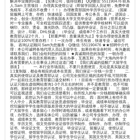
解决毕业难的问题，【实体公司，值得信赖】 QQ/微信: 551190476 联系
人:Sam 主营项目： 办理真实使馆公证（即留学回国人员证明，免费申请
免税车，不成功不收费！！！） 办理教育部国外学历学位认证。（国家
留服网上可查、存档；快速稳妥，回国发展，考公务员，落户，进国企，
外企，创业–无忧愁） 办理各国各大学文凭毕业证、成绩单（世界名校一
对一专业服务，可全程监控跟踪进度） 提供整套申请学校材料 可以提供
钢印、水印、烫金、激光防伪、凹凸版、版的毕业证、百分之百让您满
意、设计，印刷，DHL快递； （毕业证、成绩单7个工作日，真实大使馆
教育部认证2个月。） 【郑重声明：质量满意为止】专业办理使馆及教育
部认证100%可查存档！！！一次办理，终生有效，快速专业，诚信可
靠。 咨询认证顾问 Sam为您服务：Q/微信: 551190476 ★★招聘中介代
理：本公司诚聘各地代理人员以及留学生，如果你有业余时间，有兴趣就
请联系我们，我们会给到您的回报！ ★真诚期待您的加盟：一朝办理，
终身受益（本信息长期有效） 实在办事，互惠互利，为广大海内外学子
及有需要的人士在事业上跨过这道门槛！ 【我们真诚的提醒广大留学生
朋友】： 一. 本行业市场混乱，不要只贪图便宜，无论是真实版还是
1:1复制版，都会有相应的成本在里面，我们保证一分钱一分货！ 二.
真实的使馆认证及教育部认证，公司完全按照正规的流程手续,可陪同客
户一起前往北京教育部窗口递交材料！！！目前有一些同行所办理出来的
认证只能在虚假网站查询1-3个月左右的时间，并不是教育部，也不可能
存档。那样是对学生的不负责任，在办理的时候一定要慎重！ 三. 随时
可以监视进度，我们会让您清楚看到，你所投入的每一分钱都能够确实得
到回报，若您认为不值得，完全可以中止付款。 四：面对网上有些不良
个人中介，真实教育部认证故意虚假报价，毕业证、成绩单却报价很高，
挖坑骗留学学生做和原版差异很大的毕业证和成绩单，却不做认证，欺骗
广大留学生，请多留心！办理时请电话联系，或者视频看下对方的办公环
境，办理实力，选择实体公司，以防被骗！ 本公司专业制作、办理、仿
制、成绩单文凭、改成绩、教育部学历学位认证、毕业证、成绩单、文
凭、学历文凭、假文凭假毕业证假学历书制作、假制作、办理、仿制学位
证书、毕业证文凭 、文凭毕业证、毕业证认证、留服认证、使馆认证、
使馆证明、使馆留学回国人员证明、留学生认证、学历认证、文凭认证
学位认证、留学生学历认证、留学生学位认证、英国文凭学历、美国文凭