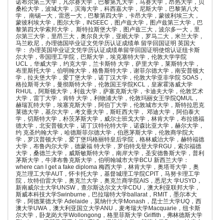
诺布尔第三大学，凡尔赛大学，巴黎第九大学，马赛大学，昂热大学，贝
桑松大学，波城大学，滨海大学，科西嘉大学，尼斯大学，巴黎第八大
学， 南锡一大，雷恩一大，巴黎第四大学，卡昂大学，蒙彼利埃三大，
蒙彼利埃大学，图尔大学，INSEEC，图卢兹大学，图卢兹第三大学，巴
黎第四大学索邦大学， 斯特拉斯堡大学，图卢兹三大，波尔多一大，里
尔第三大学，里昂三大，奥尔良大学，亚眠大学，罗马二大，米兰大学，
马兰欧尼，办理德国毕业证文凭学历认证成绩单 留学回国证明 英国大
学： 办理英国毕业证文凭学历认证成绩单留学回国证明使馆认证纽卡斯
尔大学，帝国理工学院，巴斯大学，埃克塞特大学，伦敦大学学院
UCL，华威大学，约克大学，兰卡斯特 大学，萨里大学，莱斯特大学，
布里斯托大学，伯明翰大学，格鲁斯特大学，谢菲尔德大学，南安普顿大
学，拉夫堡大学，爱丁堡大学，诺丁汉大学，伦敦大学亚非学院 SOAS，
格拉斯哥大学，曼彻斯特大学，伦敦国王学院KCL，皇家霍洛威大学
RHUL，阿斯顿大学，利兹大学，萨塞克斯大学，卡迪夫大学，伦敦艺术
大学，雷丁大学，肯特 大学，利物浦大学，伦敦玛丽女王学院QMUL，
赫瑞瓦特大学，埃塞克斯大学，阿伯丁大学，伦敦城市大学，斯特拉思克
莱德大学，基尔大学，考文垂大学，斯旺西大学， 邓迪大学，阿伯泰大
学，切斯特大学，朴茨茅斯大学，威尔士班戈大学，林肯大学，布拉德福
德大学，北安普顿大学，诺丁汉特伦特大学，诺森比亚大学，赫尔大学，
约 克圣约翰大学，哈德斯菲尔德大学，伯恩茅斯大学，伦敦商学院大
学，罗汉普顿大学，爱丁堡玛格丽特皇后学院，格林威治大学，赫特福德
大学，布鲁内尔大学，德蒙福 特大学，罗伯特戈登大学RGU，索尔福德
大学，桑德兰大学，威斯敏斯特大学，南岸大学，圣安德鲁斯大学，普利
茅斯大学，牛津布鲁克斯大学，伯明翰城市大学BCU 新西兰大学：
where can I get a fake diploma 梅西大学，林肯大学，奥塔哥大学，奥
克兰理工大学AUT，怀卡托大学，基督城理工学院CPIT，马努卡理工学
院，坎特伯雷大学，奥克兰大学，奥克兰商学院AIS，悉尼大 学USYD，
新南威尔士大学UNSW，查尔斯达尔文大学CDU，澳大利亚联邦大学，
斯威本科技大学Swinburne，巴拉瑞特大学ballarat，RMIT，墨尔本大
学，阿德莱德大学 Adelaide，莫纳什大学Monash，昆士兰大学UQ，西
澳大学UWA，澳大利亚国立大学ANU，麦考瑞大学Macquarie，纽卡斯
尔大学，卧龙岗大学Wollongong，格里菲斯大学 Griffith，弗林德斯大学