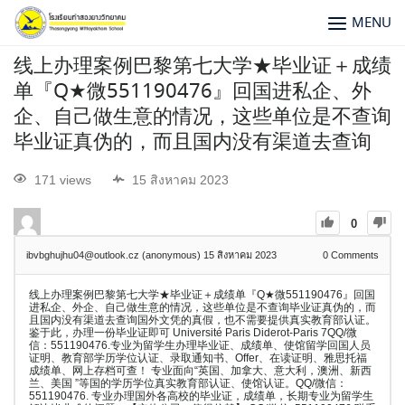
MENU
线上办理案例巴黎第七大学★毕业证＋成绩
单『Q★微551190476』回国进私企、外
企、自己做生意的情况，这些单位是不查询
毕业证真伪的，而且国内没有渠道去查询
171 views
15 สิงหาคม 2023
0
ibvbghujhu04@outlook.cz (anonymous)
15 สิงหาคม 2023
0
Comments
线上办理案例巴黎第七大学★毕业证＋成绩单『Q★微551190476』回国
进私企、外企、自己做生意的情况，这些单位是不查询毕业证真伪的，而
且国内没有渠道去查询国外文凭的真假，也不需要提供真实教育部认证。
鉴于此，办理一份毕业证即可 Université Paris Diderot-Paris 7QQ/微
信：551190476.专业为留学生办理毕业证、成绩单、使馆留学回国人员
证明、教育部学历学位认证、录取通知书、Offer、在读证明、雅思托福
成绩单、网上存档可查！ 专业面向“英国、加拿大、意大利，澳洲、新西
兰、美国 ”等国的学历学位真实教育部认证、使馆认证。QQ/微信：
551190476. 专业办理国外各高校的毕业证，成绩单，长期专业为留学生