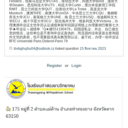
Flinders，塔斯马尼亚大学UTAS，堪培拉大学，邦德大学Bond，迪肯大
学Deakin，悉尼科技大学UTS，科廷大学Curtin，墨尔本皇家理工学院
RMIT，昆士兰科技大学QUT，拉筹伯大学La Trobe，莫道克大学
Murdoch，澳洲TAFE，南澳大学UniSA，中央昆士兰大学CQU，詹姆斯
库克大学JCU，新英格兰大学UNE，南 昆士兰大学USQ，埃迪斯科文大
学ECU，南十字星大学SCU，阳光海岸大学，维多利亚大学Victoria，办
理澳洲毕业证文凭学历认证成绩单留学回国证明线上办理案例巴黎第七大
学★毕业证＋成绩单『Q★微551190476』回国进私企、外企、自己做生
意的情况，这些单位是不查询毕业证真伪的，而且国内没有渠道去查询国
外文凭的真假，也不需要提供真实教育部认证。鉴于此，办理一份毕业证
即可 Université Paris Diderot-Paris 79
ibvbghujhu04@outlook.cz
Asked question
15 สิงหาคม 2023
Register
or
Login
175 หมู่ที่ 2 ตำบลแม่ต้าน อำเภอท่าสองยาง จังหวัดตาก
63150