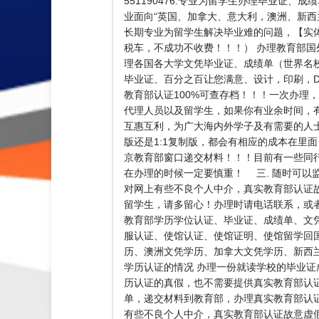
551190476.专业为留学生办理毕业证
业面向“英国、加拿大、意大利，澳洲、新西兰
长期专业为留学生解决毕业难的问题，【实体公司
税车，不成功不收费！！！） 办理教育部国
理各国各大学文凭毕业证、成绩单（世界名
毕业证、百分之百让您满意、设计，印刷，D
教育部认证100%可查存档！！！一次办理，终
代理人员以及留学生，如果你有业余时间，
互惠互利，为广大海内外学子及有需要的人
版还是1:1复制版，都会有相应的成本在里
京教育部窗口递交材料！！！目前有一些同
在办理的时候一定要慎重！ 三. 随时可以
对网上有些不良个人中介，真实教育部认证
留学生，请多留心！办理时请电话联系，或
教育部学历学位认证、毕业证、成绩单、文
服认证、使馆认证、使馆证明、使馆留学回
历、澳洲文凭学历、加拿大文凭学历、新西兰学历
学历认证的情况 办理一份就读学校的毕业证
历认证的真假，也不需要提供真实教育部认
单，递交材料到教育部，办理真实教育部认证
有些不良个人中介，真实教育部认证故意虚