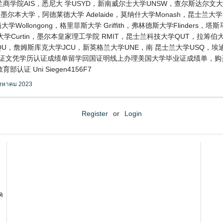
学院AIS，悉尼大 学USYD，新南威尔士大学UNSW，查尔斯达尔文
，RMIT，墨尔本大学，阿德莱德大学 Adelaide，莫纳什大学Monash，昆
学Wollongong，格里菲斯大学 Griffith，弗林德斯大学Flinders
学Curtin，墨尔本皇家理工学院 RMIT，昆士兰科技大学QUT，拉筹伯大学L
CQU，詹姆斯库克大学JCU，新英格兰大学UNE，南 昆士兰大学USQ，
毕业证文凭学历认证成绩单留学回国证明线上办理美国大学毕业证成绩单，购买国
 Uni Siegen4156F7
ิงหาคม 2023
Register
or
Login
ด