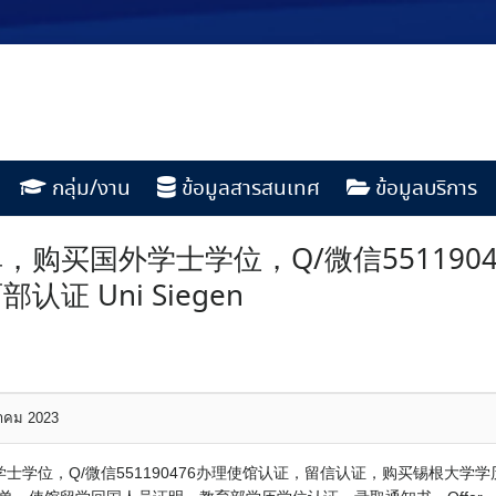
กลุ่ม/งาน
ข้อมูลสารสนเทศ
ข้อมูลบริการ
购买国外学士学位，Q/微信551190
 Uni Siegen
หาคม 2023
位，Q/微信551190476办理使馆认证，留信认证，购买锡根大学学历认证真