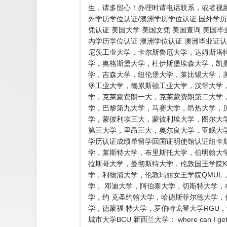
生，请多留心！办理时请电话联系，或者视频
外学历学位认证/澳洲学历学位认证 国外学历
凭认证 美国大学 美国文凭 美国查询 美国
内学历学位认证 澳洲学位认证 澳洲毕业证
尼茨工业大学，卡尔斯鲁厄大学，达姆斯塔
学，奥格斯堡大学，杜伊斯堡埃森大学，凯
学，吉森大学，纽伦堡大学，莱比锡大学，
堡工业大学，德累斯顿工业大学，汉堡大学
学，克莱蒙费朗一大，克莱蒙费朗第二大学
学，巴黎第九大学，马赛大学，昂热大学，
学，蒙彼利埃三大，蒙彼利埃大学，图尔大学
第三大学，里昂三大，奥尔良大学，亚眠大学
学历认证成绩单留学回国证明使馆认证纽卡斯
学，莱斯特大学，布里斯托大学，伯明翰大学
拉斯哥大学，曼彻斯特大学，伦敦国王学院K
学，利物浦大学，伦敦玛丽女王学院QMU
学， 邓迪大学，阿伯泰大学，切斯特大学
学，约 克圣约翰大学，哈德斯菲尔德大学
学，德蒙福 特大学，罗伯特戈登大学RG
城市大学BCU 新西兰大学： where can 