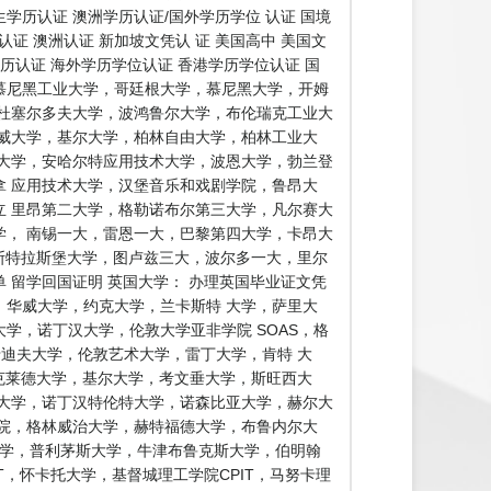
历认证 澳洲学历认证/国外学历学位 认证 国境
证 澳洲认证 新加坡文凭认 证 美国高中 美国文
学历认证 海外学历学位认证 香港学历学位认证 国
证慕尼黑工业大学，哥廷根大学，慕尼黑大学，开姆
杜塞尔多夫大学，波鸿鲁尔大学，布伦瑞克工业大
威大学，基尔大学，柏林自由大学，柏林工业大
大学，安哈尔特应用技术大学，波恩大学，勃兰登
 应用技术大学，汉堡音乐和戏剧学院，鲁昂大
 里昂第二大学，格勒诺布尔第三大学，凡尔赛大
， 南锡一大，雷恩一大，巴黎第四大学，卡昂大
 斯特拉斯堡大学，图卢兹三大，波尔多一大，里尔
留学回国证明 英国大学： 办理英国毕业证文凭
，华威大学，约克大学，兰卡斯特 大学，萨里大
学，诺丁汉大学，伦敦大学亚非学院 SOAS，格
卡迪夫大学，伦敦艺术大学，雷丁大学，肯特 大
克莱德大学，基尔大学，考文垂大学，斯旺西大
大学，诺丁汉特伦特大学，诺森比亚大学，赫尔大
院，格林威治大学，赫特福德大学，布鲁内尔大
大学，普利茅斯大学，牛津布鲁克斯大学，伯明翰
工大学AUT，怀卡托大学，基督城理工学院CPIT，马努卡理