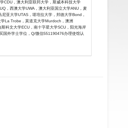
大学CDU，澳大利亚联邦大学，斯威本科技大学
士兰大学UQ，西澳大学UWA，澳大利亚国立大学ANU，麦
，塔斯马尼亚大学UTAS，堪培拉大学，邦德大学Bond，
a Trobe，莫道克大学Murdoch，澳洲
埃迪斯科文大学ECU，南十字星大学SCU，阳光海岸
外学士学位，Q/微信551190476办理使馆认