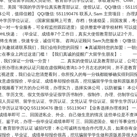
、成绩单、使馆留学回国人员证明、教育部学历学位认证、录取通知书、Offe
、美国 ”等国的学历学位真实教育部认证、使馆认证。QQ/微信：55119
，值得信赖】 QQ/微信: 551190476 联系人:Sam 主营项目：
外学历学位认证。（国家留服网上可查、存档；快速稳妥，回国发展，考
校一对一专业服务，可全程监控跟踪进度） 提供整套申请学校材料 可以
HL快递； （毕业证、成绩单7个工作日，真实大使馆教育部认证2个月
生有效，快速专业，诚信可靠。 咨询认证顾问 Sam为您服务：Q/微信: 5
有兴趣就请联系我们，我们会给到您的回报！ ★真诚期待您的加盟：一朝
士在事业上跨过这道门槛！ 【我们真诚的提醒广大留学生朋友】： 一.
面，我们保证一分钱一分货！ 二. 真实的使馆认证及教育部认证，公司
行所办理出来的认证只能在虚假网站查询1-3个月左右的时间，并不是教
监视进度，我们会让您清楚看到，你所投入的每一分钱都能够确实得到回
故意虚假报价，毕业证、成绩单却报价很高，挖坑骗留学学生做和原版差
者视频看下对方的办公环境，办理实力，选择实体公司，以防被骗！ 本公
凭、学历文凭、假文凭假毕业证假学历书制作、假制作、办理、仿制学位证
国人员证明、留学生认证、学历认证、文凭认证 学位认证、留学生学历认
认证等QQ:551190476 微信：55119047 【业务选择办理准则
成绩单即可 二、回国进私企、外企、自己做生意的情况 这些单位是不查
证。鉴于此，办理一份毕业证成绩单即可 三、回国进国企、银行等事业性
 教育部学历认证 诚招代理：本公司诚聘当地合作代理人员，如果你有业
假报价，毕业证、成绩单却报价很高，挖坑骗留学学生做和原版差异很大的