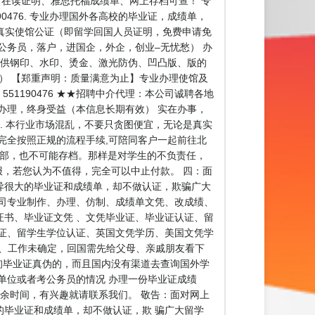
r、在读证明、雅思托福成绩单、网上存档可查！ 专
0476. 专业办理国外各高校的毕业证，成绩单，
 办理真实使馆公证（即留学回国人员证明，免费申请免
公务员，落户，进国企，外企，创业–无忧愁） 办
提供钢印、水印、烫金、激光防伪、凹凸版、版的
。） 【郑重声明：质量满意为止】专业办理使馆及
51190476 ★★招聘中介代理：本公司诚聘各地
办理，终身受益（本信息长期有效） 实在办事，
 本行业市场混乱，不要只贪图便宜，无论是真实
完全按照正规的流程手续,可陪同客户一起前往北
育部，也不可能存档。那样是对学生的不负责任，
报，若您认为不值得，完全可以中止付款。 四：面
异很大的毕业证和成绩单，却不做认证，欺骗广大
司专业制作、办理、仿制、成绩单文凭、改成绩、
书、毕业证文凭 、文凭毕业证、毕业证认证、留
证、留学生学位认证、英国文凭学历、美国文凭学
】 一、工作未确定，回国需先给父母、亲戚朋友看下
询毕业证真伪的，而且国内没有渠道去查询国外学
单位或者考公务员的情况 办理一份毕业证成绩
余时间，有兴趣就请联系我们。 敬告：面对网上
毕业证和成绩单，却不做认证，欺 骗广大留学