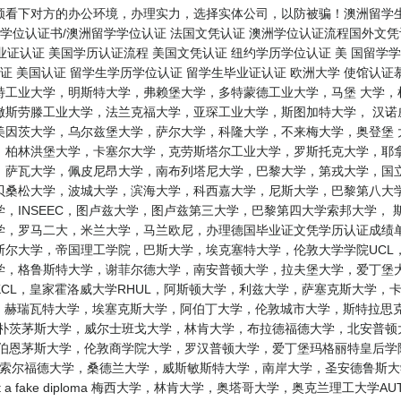
看下对方的办公环境，办理实力，选择实体公司，以防被骗！澳洲留学生学
学位认证书/澳洲留学学位认证 法国文凭认证 澳洲学位认证流程国外文凭认
毕业证认证 美国学历认证流程 美国文凭认证 纽约学历学位认证 美 国留学
认证 美国认证 留学生学历学位认证 留学生毕业证认证 欧洲大学 使馆认
特工业大学，明斯特大学，弗赖堡大学，多特蒙德工业大学，马堡 大学，
撒斯劳滕工业大学，法兰克福大学，亚琛工业大学，斯图加特大学， 汉诺
美因茨大学，乌尔兹堡大学，萨尔大学，科隆大学，不来梅大学，奥登堡 
，柏林洪堡大学，卡塞尔大学，克劳斯塔尔工业大学，罗斯托克大学，耶拿
，萨瓦大学，佩皮尼昂大学，南布列塔尼大学，巴黎大学，第戎大学，国立
贝桑松大学，波城大学，滨海大学，科西嘉大学，尼斯大学，巴黎第八大学
，INSEEC，图卢兹大学，图卢兹第三大学，巴黎第四大学索邦大学，
，罗马二大，米兰大学，马兰欧尼，办理德国毕业证文凭学历认证成绩单 
尔大学，帝国理工学院，巴斯大学，埃克塞特大学，伦敦大学学院UCL
，格鲁斯特大学，谢菲尔德大学，南安普顿大学，拉夫堡大学，爱丁堡大
CL，皇家霍洛威大学RHUL，阿斯顿大学，利兹大学，萨塞克斯大学，
L，赫瑞瓦特大学，埃塞克斯大学，阿伯丁大学，伦敦城市大学，斯特拉思
，朴茨茅斯大学，威尔士班戈大学，林肯大学，布拉德福德大学，北安普顿
，伯恩茅斯大学，伦敦商学院大学，罗汉普顿大学，爱丁堡玛格丽特皇后学
U，索尔福德大学，桑德兰大学，威斯敏斯特大学，南岸大学，圣安德鲁斯
I get a fake diploma 梅西大学，林肯大学，奥塔哥大学，奥克兰理