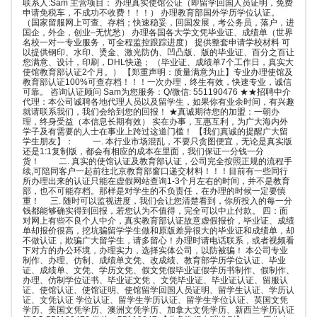
联系人:Sam 主营项目： 办理真实使馆公证（即留学回国人员证明，免费
申请免税车，不成功不收费！！！） 办理教育部国外学历学位认证。
（国家留服网上可查、存档；快速稳妥，回国发展，考公务员，落户，进
国企，外企，创业–无忧愁） 办理各国各大学文凭毕业证、成绩单（世界
名校一对一专业服务，可全程监控跟踪进度） 提供整套申请学校材料 可
以提供钢印、水印、烫金、激光防伪、凹凸版、版的毕业证、百分之百让
您满意、设计，印刷，DHL快递； （毕业证、成绩单7个工作日，真实大
使馆教育部认证2个月。） 【郑重声明：质量满意为止】专业办理使馆及
教育部认证100%可查存档！！！一次办理，终生有效，快速专业，诚信
可靠。 咨询认证顾问 Sam为您服务：Q/微信: 551190476 ★★招聘中介
代理：本公司诚聘各地代理人员以及留学生，如果你有业余时间，有兴趣
就请联系我们，我们会给到您的回报！ ★真诚期待您的加盟：一朝办
理，终身受益（本信息长期有效） 实在办事，互惠互利，为广大海内外
学子及有需要的人士在事业上跨过这道门槛！ 【我们真诚的提醒广大留
学生朋友】： 一. 本行业市场混乱，不要只贪图便宜，无论是真实版
还是1:1复制版，都会有相应的成本在里面，我们保证一分钱一分
货！ 二. 真实的使馆认证及教育部认证，公司完全按照正规的流程手
续,可陪同客户一起前往北京教育部窗口递交材料！！！目前有一些同行
所办理出来的认证只能在虚假网站查询1-3个月左右的时间，并不是教育
部，也不可能存档。那样是对学生的不负责任，在办理的时候一定要慎
重！ 三. 随时可以监视进度，我们会让您清楚看到，你所投入的每一分
钱都能够确实得到回报，若您认为不值得，完全可以中止付款。 四：面
对网上有些不良个人中介，真实教育部认证故意虚假报价，毕业证、成绩
单却报价很高，挖坑骗留学学生做和原版差异很大的毕业证和成绩单，却
不做认证，欺骗广大留学生，请多留心！办理时请电话联系，或者视频看
下对方的办公环境，办理实力，选择实体公司，以防被骗！ 本公司专业
制作、办理、仿制、成绩单文凭、改成绩、教育部学历学位认证、毕业
证、成绩单、文凭、学历文凭、假文凭假毕业证假学历书制作、假制作、
办理、仿制学位证书、毕业证文凭 、文凭毕业证、毕业证认证、留服认
证、使馆认证、使馆证明、使馆留学回国人员证明、留学生认证、学历认
证、文凭认证 学位认证、留学生学历认证、留学生学位认证、英国文凭
学历、美国文凭学历、澳洲文凭学历、加拿大文凭学历、新西兰学历认证