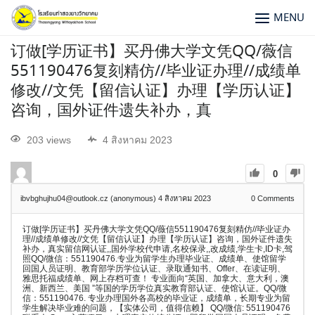
MENU
订做[学历证书】买丹佛大学文凭QQ/薇信
551190476复刻精仿//毕业证办理//成绩单
修改//文凭【留信认证】办理【学历认证】
咨询，国外证件遗失补办，真
203 views
4 สิงหาคม 2023
0
ibvbghujhu04@outlook.cz (anonymous)
4 สิงหาคม 2023
0
Comments
订做[学历证书】买丹佛大学文凭QQ/薇信551190476复刻精仿//毕业证办
理//成绩单修改//文凭【留信认证】办理【学历认证】咨询，国外证件遗失
补办，真实留信网认证,,国外学校代申请,名校保录,,改成绩,学生卡,ID卡,驾
照QQ/微信：551190476.专业为留学生办理毕业证、成绩单、使馆留学
回国人员证明、教育部学历学位认证、录取通知书、Offer、在读证明、
雅思托福成绩单、网上存档可查！ 专业面向“英国、加拿大、意大利，澳
洲、新西兰、美国 ”等国的学历学位真实教育部认证、使馆认证。QQ/微
信：551190476. 专业办理国外各高校的毕业证，成绩单，长期专业为留
学生解决毕业难的问题，【实体公司，值得信赖】 QQ/微信: 551190476