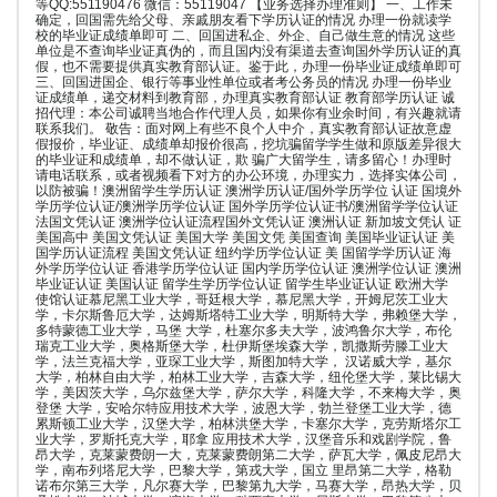
等QQ:551190476 微信：55119047 【业务选择办理准则】 一、工作未
确定，回国需先给父母、亲戚朋友看下学历认证的情况 办理一份就读学
校的毕业证成绩单即可 二、回国进私企、外企、自己做生意的情况 这些
单位是不查询毕业证真伪的，而且国内没有渠道去查询国外学历认证的真
假，也不需要提供真实教育部认证。鉴于此，办理一份毕业证成绩单即可
三、回国进国企、银行等事业性单位或者考公务员的情况 办理一份毕业
证成绩单，递交材料到教育部，办理真实教育部认证 教育部学历认证 诚
招代理：本公司诚聘当地合作代理人员，如果你有业余时间，有兴趣就请
联系我们。 敬告：面对网上有些不良个人中介，真实教育部认证故意虚
假报价，毕业证、成绩单却报价很高，挖坑骗留学学生做和原版差异很大
的毕业证和成绩单，却不做认证，欺 骗广大留学生，请多留心！办理时
请电话联系，或者视频看下对方的办公环境，办理实力，选择实体公司，
以防被骗！澳洲留学生学历认证 澳洲学历认证/国外学历学位 认证 国境外
学历学位认证/澳洲学历学位认证 国外学历学位认证书/澳洲留学学位认证
法国文凭认证 澳洲学位认证流程国外文凭认证 澳洲认证 新加坡文凭认 证
美国高中 美国文凭认证 美国大学 美国文凭 美国查询 美国毕业证认证 美
国学历认证流程 美国文凭认证 纽约学历学位认证 美 国留学学历认证 海
外学历学位认证 香港学历学位认证 国内学历学位认证 澳洲学位认证 澳洲
毕业证认证 美国认证 留学生学历学位认证 留学生毕业证认证 欧洲大学
使馆认证慕尼黑工业大学，哥廷根大学，慕尼黑大学，开姆尼茨工业大
学，卡尔斯鲁厄大学，达姆斯塔特工业大学，明斯特大学，弗赖堡大学，
多特蒙德工业大学，马堡 大学，杜塞尔多夫大学，波鸿鲁尔大学，布伦
瑞克工业大学，奥格斯堡大学，杜伊斯堡埃森大学，凯撒斯劳滕工业大
学，法兰克福大学，亚琛工业大学，斯图加特大学， 汉诺威大学，基尔
大学，柏林自由大学，柏林工业大学，吉森大学，纽伦堡大学，莱比锡大
学，美因茨大学，乌尔兹堡大学，萨尔大学，科隆大学，不来梅大学，奥
登堡 大学，安哈尔特应用技术大学，波恩大学，勃兰登堡工业大学，德
累斯顿工业大学，汉堡大学，柏林洪堡大学，卡塞尔大学，克劳斯塔尔工
业大学，罗斯托克大学，耶拿 应用技术大学，汉堡音乐和戏剧学院，鲁
昂大学，克莱蒙费朗一大，克莱蒙费朗第二大学，萨瓦大学，佩皮尼昂大
学，南布列塔尼大学，巴黎大学，第戎大学，国立 里昂第二大学，格勒
诺布尔第三大学，凡尔赛大学，巴黎第九大学，马赛大学，昂热大学，贝