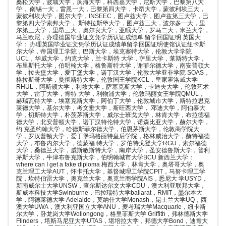
桑松大学，波城大学，滨海大学，科西嘉大学，尼斯大学，巴黎第八大
学， 南锡一大，雷恩一大，巴黎第四大学，卡昂大学，蒙彼利埃三大，
蒙彼利埃大学，图尔大学，INSEEC，图卢兹大学，图卢兹第三大学，巴
黎第四大学索邦大学， 斯特拉斯堡大学，图卢兹三大，波尔多一大，里
尔第三大学，里昂三大，奥尔良大学，亚眠大学，罗马二大，米兰大学，
马兰欧尼，办理德国毕业证文凭学历认证成绩单 留学回国证明 英国大
学： 办理英国毕业证文凭学历认证成绩单留学回国证明使馆认证纽卡斯
尔大学，帝国理工学院，巴斯大学，埃克塞特大学，伦敦大学学院
UCL，华威大学，约克大学，兰卡斯特 大学，萨里大学，莱斯特大学，
布里斯托大学，伯明翰大学，格鲁斯特大学，谢菲尔德大学，南安普顿大
学，拉夫堡大学，爱丁堡大学，诺丁汉大学，伦敦大学亚非学院 SOAS，
格拉斯哥大学，曼彻斯特大学，伦敦国王学院KCL，皇家霍洛威大学
RHUL，阿斯顿大学，利兹大学，萨塞克斯大学，卡迪夫大学，伦敦艺术
大学，雷丁大学，肯特 大学，利物浦大学，伦敦玛丽女王学院QMUL，
赫瑞瓦特大学，埃塞克斯大学，阿伯丁大学，伦敦城市大学，斯特拉思克
莱德大学，基尔大学，考文垂大学，斯旺西大学， 邓迪大学，阿伯泰大
学，切斯特大学，朴茨茅斯大学，威尔士班戈大学，林肯大学，布拉德福
德大学，北安普顿大学，诺丁汉特伦特大学，诺森比亚大学，赫尔大学，
约 克圣约翰大学，哈德斯菲尔德大学，伯恩茅斯大学，伦敦商学院大
学，罗汉普顿大学，爱丁堡玛格丽特皇后学院，格林威治大学，赫特福德
大学，布鲁内尔大学，德蒙福 特大学，罗伯特戈登大学RGU，索尔福德
大学，桑德兰大学，威斯敏斯特大学，南岸大学，圣安德鲁斯大学，普利
茅斯大学，牛津布鲁克斯大学，伯明翰城市大学BCU 新西兰大学：
where can I get a fake diploma 梅西大学，林肯大学，奥塔哥大学，奥
克兰理工大学AUT，怀卡托大学，基督城理工学院CPIT，马努卡理工学
院，坎特伯雷大学，奥克兰大学，奥克兰商学院AIS，悉尼大 学USYD，
新南威尔士大学UNSW，查尔斯达尔文大学CDU，澳大利亚联邦大学，
斯威本科技大学Swinburne，巴拉瑞特大学ballarat，RMIT，墨尔本大
学，阿德莱德大学 Adelaide，莫纳什大学Monash，昆士兰大学UQ，西
澳大学UWA，澳大利亚国立大学ANU，麦考瑞大学Macquarie，纽卡斯
尔大学，卧龙岗大学Wollongong，格里菲斯大学 Griffith，弗林德斯大学
Flinders，塔斯马尼亚大学UTAS，堪培拉大学，邦德大学Bond，迪肯大