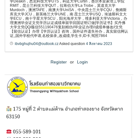
学Deakin，悉尼科技大学UTS，科廷大学Curtin，墨尔本皇家理工学院
RMIT，昆士兰科技大学QUT，拉筹伯大学La Trobe，莫道克大学
Murdoch，澳洲TAFE，南澳大学UniSA，中央昆士兰大学CQU，詹姆斯
库克大学JCU，新英格兰大学UNE，南 昆士兰大学USQ，埃迪斯科文大
学ECU，南十字星大学SCU，阳光海岸大学，维多利亚大学Victoria，办
理澳洲毕业证文凭学历认证成绩单留学回国证明订做[学历证书】买丹佛
大学文凭QQ/薇信551190476复刻精仿//毕业证办理//成绩单修改//文凭
【留信认证】办理【学历认证】咨询，国外证件遗失补办，真实留信网认
证,,国外学校代申请,名校保录,,改成绩,学生卡,ID卡,驾照7864
ibvbghujhu04@outlook.cz
Asked question
4 สิงหาคม 2023
Register
or
Login
175 หมู่ที่ 2 ตำบลแม่ต้าน อำเภอท่าสองยาง จังหวัดตาก
63150
055-589-101