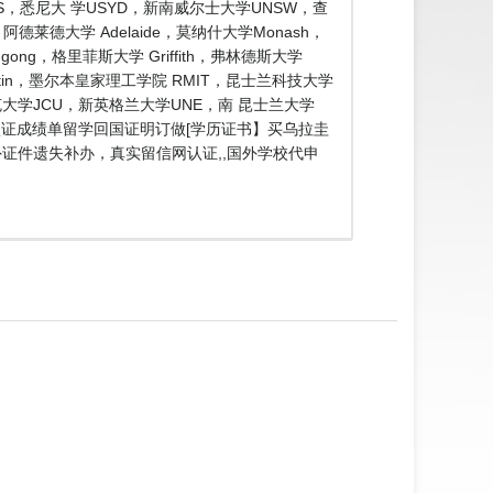
，悉尼大 学USYD，新南威尔士大学UNSW，查
德莱德大学 Adelaide，莫纳什大学Monash，
ng，格里菲斯大学 Griffith，弗林德斯大学
rtin，墨尔本皇家理工学院 RMIT，昆士兰科技大学
库克大学JCU，新英格兰大学UNE，南 昆士兰大学
历认证成绩单留学回国证明订做[学历证书】买乌拉圭
国外证件遗失补办，真实留信网认证,,国外学校代申