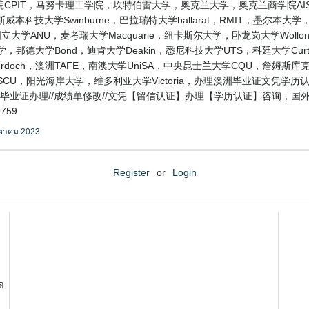
CPIT，马努卡理工学院，坎特伯雷大学，奥克兰大学，奥克兰商学院AIS
技大学Swinburne，巴拉瑞特大学ballarat，RMIT，墨尔本大学，阿
ANU，麦考瑞大学Macquarie，纽卡斯尔大学，卧龙岗大学Wollongo
大学，邦德大学Bond，迪肯大学Deakin，悉尼科技大学UTS，科廷大学Cu
Murdoch，澳洲TAFE，南澳大学UniSA，中央昆士兰大学CQU，詹姆斯
SCU，阳光海岸大学，维多利亚大学Victoria，办理澳洲毕业证文凭学
精仿//毕业证办理//成绩单修改//文凭【留信认证】办理【学历认证】咨询，
759
งหาคม 2023
Register
or
Login
ด