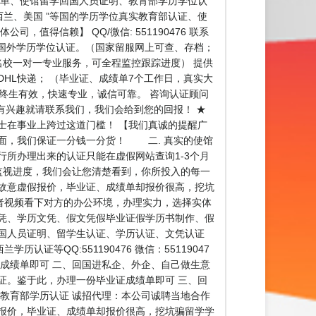
证、成绩单、使馆留学回国人员证明、教育部学历学位认
西兰、美国 ”等国的学历学位真实教育部认证、使
，值得信赖】 QQ/微信: 551190476 联系
部国外学历学位认证。（国家留服网上可查、存档；
名校一对一专业服务，可全程监控跟踪进度） 提供
HL快递； （毕业证、成绩单7个工作日，真实大
，终生有效，快速专业，诚信可靠。 咨询认证顾问
间，有兴趣就请联系我们，我们会给到您的回报！ ★
士在事业上跨过这道门槛！ 【我们真诚的提醒广
里面，我们保证一分钱一分货！ 二. 真实的使馆
所办理出来的认证只能在虚假网站查询1-3个月
监视进度，我们会让您清楚看到，你所投入的每一
故意虚假报价，毕业证、成绩单却报价很高，挖坑
者视频看下对方的办公环境，办理实力，选择实体
凭、学历文凭、假文凭假毕业证假学历书制作、假
国人员证明、留学生认证、学历认证、文凭认证
QQ:551190476 微信：55119047
成绩单即可 二、回国进私企、外企、自己做生意
证。鉴于此，办理一份毕业证成绩单即可 三、回
教育部学历认证 诚招代理：本公司诚聘当地合作
报价，毕业证、成绩单却报价很高，挖坑骗留学学