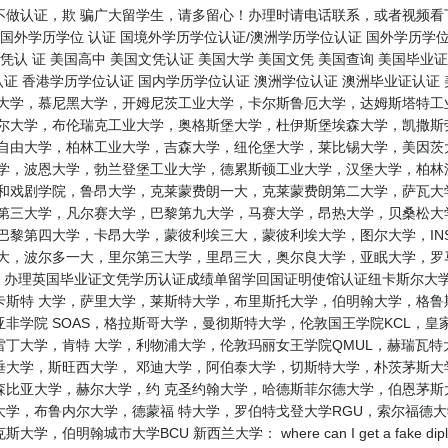
不做认证，欺 骗广大留学生，请多留心！办理时请电话联系，或者视频看
国外学历学位 认证 国境外学历学位认证/澳洲学历学位认证 国外学历学位
凭认 证 美国高中 美国文凭认证 美国大学 美国文凭 美国查询 美国毕业
认证 香港学历学位认证 国内学历学位认证 澳洲学位认证 澳洲毕业证认证
根大学，慕尼黑大学，开姆尼茨工业大学，卡尔斯鲁厄大学，达姆斯塔特工
鲁尔大学，布伦瑞克工业大学，奥格斯堡大学，杜伊斯堡埃森大学，凯撒斯
林自由大学，柏林工业大学，吉森大学，纽伦堡大学，莱比锡大学，美因茨
大学，波恩大学，勃兰登堡工业大学，德累斯顿工业大学，汉堡大学，柏林
乐和戏剧学院，鲁昂大学，克莱蒙费朗一大，克莱蒙费朗第二大学，萨瓦大
尔第三大学，凡尔赛大学，巴黎第九大学，马赛大学，昂热大学，贝桑松大
巴黎第四大学，卡昂大学，蒙彼利埃三大，蒙彼利埃大学，图尔大学，IN
三大，波尔多一大，里尔第三大学，里昂三大，奥尔良大学，亚眠大学，罗
： 办理英国毕业证文凭学历认证成绩单留学回国证明使馆认证纽卡斯尔大
卡斯特 大学，萨里大学，莱斯特大学，布里斯托大学，伯明翰大学，格
非学院 SOAS，格拉斯哥大学，曼彻斯特大学，伦敦国王学院KCL，皇
丁大学，肯特 大学，利物浦大学，伦敦玛丽女王学院QMUL，赫瑞瓦
垂大学，斯旺西大学， 邓迪大学，阿伯泰大学，切斯特大学，朴茨茅斯大
森比亚大学，赫尔大学，约 克圣约翰大学，哈德斯菲尔德大学，伯恩茅斯
大学，布鲁内尔大学，德蒙福 特大学，罗伯特戈登大学RGU，索尔福德
伯明翰城市大学BCU 新西兰大学： where can I get a fake 