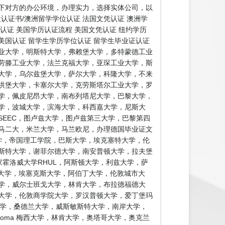
下对方的办公环境，办理实力，选择实体公司，以
认证书/澳洲留学学位认证 法国文凭认证 澳洲学
证认证 美国学历认证流程 美国文凭认证 纽约学历
 美国认证 留学生学历学位认证 留学生毕业证认证
业大学，明斯特大学，弗赖堡大学，多特蒙德工业
劳滕工业大学，法兰克福大学，亚琛工业大学，斯
大学，乌尔兹堡大学，萨尔大学，科隆大学，不来
洪堡大学，卡塞尔大学，克劳斯塔尔工业大学，罗
学，佩皮尼昂大学，南布列塔尼大学，巴黎大学，
学，波城大学，滨海大学，科西嘉大学，尼斯大
SEEC，图卢兹大学，图卢兹第三大学，巴黎第四
马二大，米兰大学，马兰欧尼，办理德国毕业证文
学，帝国理工学院，巴斯大学，埃克塞特大学，伦
鲁斯特大学，谢菲尔德大学，南安普顿大学，拉夫堡
家霍洛威大学RHUL，阿斯顿大学，利兹大学，萨
特大学，埃塞克斯大学，阿伯丁大学，伦敦城市大
学，威尔士班戈大学，林肯大学，布拉德福德大
大学，伦敦商学院大学，罗汉普顿大学，爱丁堡玛
大学，桑德兰大学，威斯敏斯特大学，南岸大学，
diploma 梅西大学，林肯大学，奥塔哥大学，奥克兰