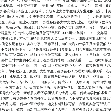
绩,学生卡,ID卡,驾照QQ/微信：551190476.专业为留学生办理毕业
托福成绩单、网上存档可查！ 专业面向“英国、加拿大、意大利，澳洲、新
办理国外各高校的毕业证，成绩单，长期专业为留学生解决毕业难的问题，【实体公司
（即留学回国人员证明，免费申请免税车，不成功不收费！！！） 办理教育
企，外企，创业–无忧愁） 办理各国各大学文凭毕业证、成绩单（世界
金、激光防伪、凹凸版、版的毕业证、百分之百让您满意、设计，印刷，D
量满意为止】专业办理使馆及教育部认证100%可查存档！！！一次办理
76 ★★招聘中介代理：本公司诚聘各地代理人员以及留学生，如果你有业余时
本信息长期有效） 实在办事，互惠互利，为广大海内外学子及有需要的人
不要只贪图便宜，无论是真实版还是1:1复制版，都会有相应的成本在
手续,可陪同客户一起前往北京教育部窗口递交材料！！！目前有一些同行
。那样是对学生的不负责任，在办理的时候一定要慎重！ 三. 随时可以
，完全可以中止付款。 四：面对网上有些不良个人中介，真实教育部认证
绩单，却不做认证，欺骗广大留学生，请多留心！办理时请电话联系，或
、仿制、成绩单文凭、改成绩、教育部学历学位认证、毕业证、成绩单、文
、文凭毕业证、毕业证认证、留服认证、使馆认证、使馆证明、使馆留学回
国文凭学历、美国文凭学历、澳洲文凭学历、加拿大文凭学历、新西兰学历认证等
国需先给父母、亲戚朋友看下学历认证的情况 办理一份就读学校的毕业证
而且国内没有渠道去查询国外学历认证的真假，也不需要提供真实教育部认
情况 办理一份毕业证成绩单，递交材料到教育部，办理真实教育部认证 
联系我们。 敬告：面对网上有些不良个人中介，真实教育部认证故意虚假