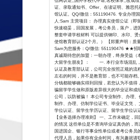
信网认证,,国外学校代申请,名校保录,,改成
证、录取通知书、Offer、在读证明、雅思
馆认证。QQ/微信：551190476. 专业
人:Sam 主营项目： 办理真实使馆公证
快速稳妥，回国发展，考公务员，落户，进国
整套申请学校材料 可以提供钢印、水印、烫
使馆教育部认证2个月。） 【郑重声明：质
Sam为您服务：Q/微信: 5511904
真诚期待您的加盟：一朝办理，终身受益（
大留学生朋友】： 一. 本行业市场混乱，
认证及教育部认证，公司完全按照正规的流程
左右的时间，并不是教育部，也不可能存档
分钱都能够确实得到回报，若您认为不值得
骗留学学生做和原版差异很大的毕业证和成
公司，以防被骗！ 本公司专业制作、办理
制作、办理、仿制学位证书、毕业证文凭 
学位认证、留学生学历认证、留学生学位认证、英
【业务选择办理准则】 一、工作未确定，回
的情况 这些单位是不查询毕业证真伪的，
国进国企、银行等事业性单位或者考公务员的
代理人员，如果你有业余时间，有兴趣就请