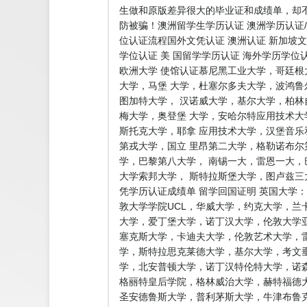
生做和原版差异很大的毕业证和成绩单，却
防被骗！澳洲留学生学历认证 澳洲学历认证/
位认证流程国外文凭认证 澳洲认证 新加坡文
学位认证 美 国留学学历认证 海外学历学位
欧洲大学 使馆认证慕尼黑工业大学，哥廷
大学，马堡 大学，杜塞尔多夫大学，波鸿
图加特大学， 汉诺威大学，基尔大学，柏
梅大学，奥登堡 大学，安哈尔特应用技术
斯托克大学，耶拿 应用技术大学，汉堡音
第戎大学，国立 里昂第二大学，格勒诺布
学，巴黎第八大学， 南锡一大，雷恩一大，
大学索邦大学， 斯特拉斯堡大学，图卢兹
凭学历认证成绩单 留学回国证明 英国大学
敦大学学院UCL，华威大学，约克大学，兰
大学，爱丁堡大学，诺丁汉大学，伦敦大学亚
塞克斯大学，卡迪夫大学，伦敦艺术大学，雷
学，斯特拉思克莱德大学，基尔大学，考文
学，北安普顿大学，诺丁汉特伦特大学，诺
格丽特皇后学院，格林威治大学，赫特福德
圣安德鲁斯大学，普利茅斯大学，牛津布鲁克斯大学，