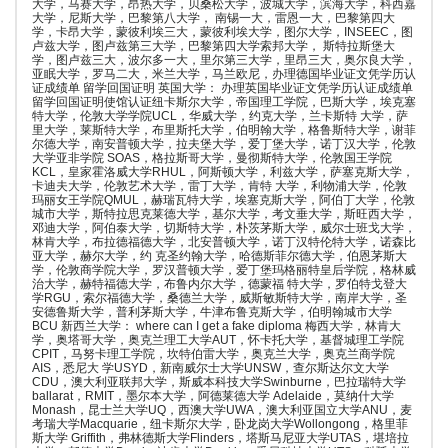
大学，马赛大学，昂热大学，贝桑松大学，波城大学，滨海大学，科西嘉
大学，尼斯大学，巴黎第八大学， 南锡一大，雷恩一大，巴黎第四大
学，卡昂大学，蒙彼利埃三大，蒙彼利埃大学，图尔大学，INSEEC，图
卢兹大学，图卢兹第三大学，巴黎第四大学索邦大学， 斯特拉斯堡大
学，图卢兹三大，波尔多一大，里尔第三大学，里昂三大，奥尔良大学，
亚眠大学，罗马二大，米兰大学，马兰欧尼，办理德国毕业证文凭学历认
证成绩单 留学回国证明 英国大学： 办理英国毕业证文凭学历认证成绩单
留学回国证明使馆认证纽卡斯尔大学，帝国理工学院，巴斯大学，埃克塞
特大学，伦敦大学学院UCL，华威大学，约克大学，兰卡斯特 大学，萨
里大学，莱斯特大学，布里斯托大学，伯明翰大学，格鲁斯特大学，谢菲
尔德大学，南安普顿大学，拉夫堡大学，爱丁堡大学，诺丁汉大学，伦敦
大学亚非学院 SOAS，格拉斯哥大学，曼彻斯特大学，伦敦国王学院
KCL，皇家霍洛威大学RHUL，阿斯顿大学，利兹大学，萨塞克斯大学，
卡迪夫大学，伦敦艺术大学，雷丁大学，肯特 大学，利物浦大学，伦敦
玛丽女王学院QMUL，赫瑞瓦特大学，埃塞克斯大学，阿伯丁大学，伦敦
城市大学，斯特拉思克莱德大学，基尔大学，考文垂大学，斯旺西大学，
邓迪大学，阿伯泰大学，切斯特大学，朴茨茅斯大学，威尔士班戈大学，
林肯大学，布拉德福德大学，北安普顿大学，诺丁汉特伦特大学，诺森比
亚大学，赫尔大学，约 克圣约翰大学，哈德斯菲尔德大学，伯恩茅斯大
学，伦敦商学院大学，罗汉普顿大学，爱丁堡玛格丽特皇后学院，格林威
治大学，赫特福德大学，布鲁内尔大学，德蒙福 特大学，罗伯特戈登大
学RGU，索尔福德大学，桑德兰大学，威斯敏斯特大学，南岸大学，圣
安德鲁斯大学，普利茅斯大学，牛津布鲁克斯大学，伯明翰城市大学
BCU 新西兰大学： where can I get a fake diploma 梅西大学，林肯大
学，奥塔哥大学，奥克兰理工大学AUT，怀卡托大学，基督城理工学院
CPIT，马努卡理工学院，坎特伯雷大学，奥克兰大学，奥克兰商学院
AIS，悉尼大 学USYD，新南威尔士大学UNSW，查尔斯达尔文大学
CDU，澳大利亚联邦大学，斯威本科技大学Swinburne，巴拉瑞特大学
ballarat，RMIT，墨尔本大学，阿德莱德大学 Adelaide，莫纳什大学
Monash，昆士兰大学UQ，西澳大学UWA，澳大利亚国立大学ANU，麦
考瑞大学Macquarie，纽卡斯尔大学，卧龙岗大学Wollongong，格里菲
斯大学 Griffith，弗林德斯大学Flinders，塔斯马尼亚大学UTAS，堪培拉