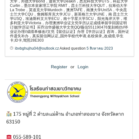
大学，邦德大学Bond，迪肯大学Deakin，悉尼科技大学UTS，科廷大学
Curtin，墨尔本皇家理工学院 RMIT，昆士兰科技大学QUT，拉筹伯大学
La Trobe，莫道克大学Murdoch，澳洲TAFE，南澳大学UniSA，中央昆
士兰大学CQU，詹姆斯库克大学JCU，新英格兰大学UNE，南 昆士兰大
学USQ，埃迪斯科文大学ECU，南十字星大学SCU，阳光海岸大学，维
多利亚大学Victoria，办理澳洲毕业证文凭学历认证成绩单留学回国证明
订做[学历证书】买乔治华盛顿大学文凭QQ/薇信551190476复刻精仿//毕
业证办理//成绩单修改//文凭【留信认证】办理【学历认证】咨询，国外证
件遗失补办，真实留信网认证,,国外学校代申请,名校保录,,改成绩,学生
卡,ID卡,驾照28E303
ibvbghujhu04@outlook.cz
Asked question
5 สิงหาคม 2023
Register
or
Login
175 หมู่ที่ 2 ตำบลแม่ต้าน อำเภอท่าสองยาง จังหวัดตาก
63150
055-589-101