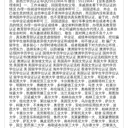
历、新西兰学历认证等QQ:551190476 微信：55119047 【业务选择办
理准则】 一、工作未确定，回国需先给父母、亲戚朋友看下学历认证的
情况 办理一份就读学校的毕业证成绩单即可 二、回国进私企、外企、自
己做生意的情况 这些单位是不查询毕业证真伪的，而且国内没有渠道去
查询国外学历认证的真假，也不需要提供真实教育部认证。鉴于此，办理
一份毕业证成绩单即可 三、回国进国企、银行等事业性单位或者考公务
员的情况 办理一份毕业证成绩单，递交材料到教育部，办理真实教育部
认证 教育部学历认证 诚招代理：本公司诚聘当地合作代理人员，如果你
有业余时间，有兴趣就请联系我们。 敬告：面对网上有些不良个人中
介，真实教育部认证故意虚假报价，毕业证、成绩单却报价很高，挖坑骗
留学学生做和原版差异很大的毕业证和成绩单，却不做认证，欺 骗广大
留学生，请多留心！办理时请电话联系，或者视频看下对方的办公环境，
办理实力，选择实体公司，以防被骗！澳洲留学生学历认证 澳洲学历认
证/国外学历学位 认证 国境外学历学位认证/澳洲学历学位认证 国外学历
学位认证书/澳洲留学学位认证 法国文凭认证 澳洲学位认证流程国外文凭
认证 澳洲认证 新加坡文凭认 证 美国高中 美国文凭认证 美国大学 美国文
凭 美国查询 美国毕业证认证 美国学历认证流程 美国文凭认证 纽约学历
学位认证 美 国留学学历认证 海外学历学位认证 香港学历学位认证 国内
学历学位认证 澳洲学位认证 澳洲毕业证认证 美国认证 留学生学历学位认
证 留学生毕业证认证 欧洲大学 使馆认证慕尼黑工业大学，哥廷根大学，
慕尼黑大学，开姆尼茨工业大学，卡尔斯鲁厄大学，达姆斯塔特工业大
学，明斯特大学，弗赖堡大学，多特蒙德工业大学，马堡 大学，杜塞尔
多夫大学，波鸿鲁尔大学，布伦瑞克工业大学，奥格斯堡大学，杜伊斯堡
埃森大学，凯撒斯劳滕工业大学，法兰克福大学，亚琛工业大学，斯图加
特大学， 汉诺威大学，基尔大学，柏林自由大学，柏林工业大学，吉森
大学，纽伦堡大学，莱比锡大学，美因茨大学，乌尔兹堡大学，萨尔大
学，科隆大学，不来梅大学，奥登堡 大学，安哈尔特应用技术大学，波
恩大学，勃兰登堡工业大学，德累斯顿工业大学，汉堡大学，柏林洪堡大
学，卡塞尔大学，克劳斯塔尔工业大学，罗斯托克大学，耶拿 应用技术
大学，汉堡音乐和戏剧学院，鲁昂大学，克莱蒙费朗一大，克莱蒙费朗第
二大学，萨瓦大学，佩皮尼昂大学，南布列塔尼大学，巴黎大学，第戎大
学，国立 里昂第二大学，格勒诺布尔第三大学，凡尔赛大学，巴黎第九