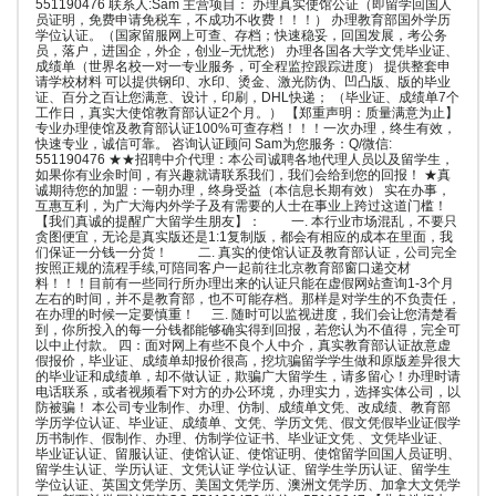
551190476 联系人:Sam 主营项目： 办理真实使馆公证（即留学回国人
员证明，免费申请免税车，不成功不收费！！！） 办理教育部国外学历
学位认证。（国家留服网上可查、存档；快速稳妥，回国发展，考公务
员，落户，进国企，外企，创业–无忧愁） 办理各国各大学文凭毕业证、
成绩单（世界名校一对一专业服务，可全程监控跟踪进度） 提供整套申
请学校材料 可以提供钢印、水印、烫金、激光防伪、凹凸版、版的毕业
证、百分之百让您满意、设计，印刷，DHL快递； （毕业证、成绩单7个
工作日，真实大使馆教育部认证2个月。） 【郑重声明：质量满意为止】
专业办理使馆及教育部认证100%可查存档！！！一次办理，终生有效，
快速专业，诚信可靠。 咨询认证顾问 Sam为您服务：Q/微信:
551190476 ★★招聘中介代理：本公司诚聘各地代理人员以及留学生，
如果你有业余时间，有兴趣就请联系我们，我们会给到您的回报！ ★真
诚期待您的加盟：一朝办理，终身受益（本信息长期有效） 实在办事，
互惠互利，为广大海内外学子及有需要的人士在事业上跨过这道门槛！
【我们真诚的提醒广大留学生朋友】： 一. 本行业市场混乱，不要只
贪图便宜，无论是真实版还是1:1复制版，都会有相应的成本在里面，我
们保证一分钱一分货！ 二. 真实的使馆认证及教育部认证，公司完全
按照正规的流程手续,可陪同客户一起前往北京教育部窗口递交材
料！！！目前有一些同行所办理出来的认证只能在虚假网站查询1-3个月
左右的时间，并不是教育部，也不可能存档。那样是对学生的不负责任，
在办理的时候一定要慎重！ 三. 随时可以监视进度，我们会让您清楚看
到，你所投入的每一分钱都能够确实得到回报，若您认为不值得，完全可
以中止付款。 四：面对网上有些不良个人中介，真实教育部认证故意虚
假报价，毕业证、成绩单却报价很高，挖坑骗留学学生做和原版差异很大
的毕业证和成绩单，却不做认证，欺骗广大留学生，请多留心！办理时请
电话联系，或者视频看下对方的办公环境，办理实力，选择实体公司，以
防被骗！ 本公司专业制作、办理、仿制、成绩单文凭、改成绩、教育部
学历学位认证、毕业证、成绩单、文凭、学历文凭、假文凭假毕业证假学
历书制作、假制作、办理、仿制学位证书、毕业证文凭 、文凭毕业证、
毕业证认证、留服认证、使馆认证、使馆证明、使馆留学回国人员证明、
留学生认证、学历认证、文凭认证 学位认证、留学生学历认证、留学生
学位认证、英国文凭学历、美国文凭学历、澳洲文凭学历、加拿大文凭学