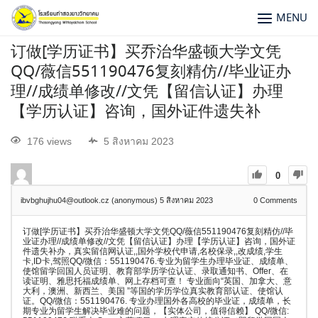
MENU
订做[学历证书】买乔治华盛顿大学文凭
QQ/薇信551190476复刻精仿//毕业证办
理//成绩单修改//文凭【留信认证】办理
【学历认证】咨询，国外证件遗失补
176 views
5 สิงหาคม 2023
0
ibvbghujhu04@outlook.cz (anonymous)
5 สิงหาคม 2023
0
Comments
订做[学历证书】买乔治华盛顿大学文凭QQ/薇信551190476复刻精仿//毕
业证办理//成绩单修改//文凭【留信认证】办理【学历认证】咨询，国外证
件遗失补办，真实留信网认证,,国外学校代申请,名校保录,,改成绩,学生
卡,ID卡,驾照QQ/微信：551190476.专业为留学生办理毕业证、成绩单、
使馆留学回国人员证明、教育部学历学位认证、录取通知书、Offer、在
读证明、雅思托福成绩单、网上存档可查！ 专业面向“英国、加拿大、意
大利，澳洲、新西兰、美国 ”等国的学历学位真实教育部认证、使馆认
证。QQ/微信：551190476. 专业办理国外各高校的毕业证，成绩单，长
期专业为留学生解决毕业难的问题，【实体公司，值得信赖】 QQ/微信: