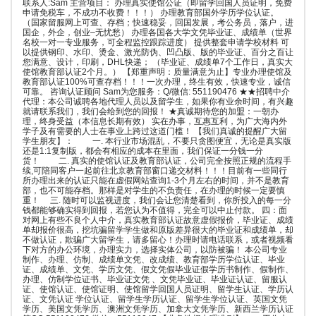
联系人:Sam 主营项目： 办理真实使馆公证（即留学回国人员证明，免费
申请免税车，不成功不收费！！！） 办理教育部国外学历学位认证。
（国家留服网上可查、存档；快速稳妥，回国发展，考公务员，落户，进
国企，外企，创业–无忧愁） 办理各国各大学文凭毕业证、成绩单（世界
名校一对一专业服务，可全程监控跟踪进度） 提供整套申请学校材料 可
以提供钢印、水印、烫金、激光防伪、凹凸版、版的毕业证、百分之百让
您满意、设计，印刷，DHL快递； （毕业证、成绩单7个工作日，真实大
使馆教育部认证2个月。） 【郑重声明：质量满意为止】专业办理使馆及
教育部认证100%可查存档！！！一次办理，终生有效，快速专业，诚信
可靠。 咨询认证顾问 Sam为您服务：Q/微信: 551190476 ★★招聘中介
代理：本公司诚聘各地代理人员以及留学生，如果你有业余时间，有兴趣
就请联系我们，我们会给到您的回报！ ★真诚期待您的加盟：一朝办
理，终身受益（本信息长期有效） 实在办事，互惠互利，为广大海内外
学子及有需要的人士在事业上跨过这道门槛！ 【我们真诚的提醒广大留
学生朋友】： 一. 本行业市场混乱，不要只贪图便宜，无论是真实版
还是1:1复制版，都会有相应的成本在里面，我们保证一分钱一分
货！ 二. 真实的使馆认证及教育部认证，公司完全按照正规的流程手
续,可陪同客户一起前往北京教育部窗口递交材料！！！目前有一些同行
所办理出来的认证只能在虚假网站查询1-3个月左右的时间，并不是教育
部，也不可能存档。那样是对学生的不负责任，在办理的时候一定要慎
重！ 三. 随时可以监视进度，我们会让您清楚看到，你所投入的每一分
钱都能够确实得到回报，若您认为不值得，完全可以中止付款。 四：面
对网上有些不良个人中介，真实教育部认证故意虚假报价，毕业证、成绩
单却报价很高，挖坑骗留学学生做和原版差异很大的毕业证和成绩单，却
不做认证，欺骗广大留学生，请多留心！办理时请电话联系，或者视频看
下对方的办公环境，办理实力，选择实体公司，以防被骗！ 本公司专业
制作、办理、仿制、成绩单文凭、改成绩、教育部学历学位认证、毕业
证、成绩单、文凭、学历文凭、假文凭假毕业证假学历书制作、假制作、
办理、仿制学位证书、毕业证文凭 、文凭毕业证、毕业证认证、留服认
证、使馆认证、使馆证明、使馆留学回国人员证明、留学生认证、学历认
证、文凭认证 学位认证、留学生学历认证、留学生学位认证、英国文凭
学历、美国文凭学历、澳洲文凭学历、加拿大文凭学历、新西兰学历认证