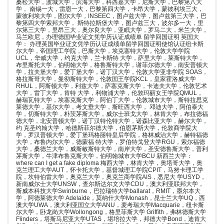
桑松大学，波城大学，滨海大学，科西嘉大学，尼斯大学，巴黎第八大
学， 南锡一大，雷恩一大，巴黎第四大学，卡昂大学，蒙彼利埃三大，
蒙彼利埃大学，图尔大学，INSEEC，图卢兹大学，图卢兹第三大学，巴
黎第四大学索邦大学， 斯特拉斯堡大学，图卢兹三大，波尔多一大，里
尔第三大学，里昂三大，奥尔良大学，亚眠大学，罗马二大，米兰大学，
马兰欧尼，办理德国毕业证文凭学历认证成绩单 留学回国证明 英国大
学： 办理英国毕业证文凭学历认证成绩单留学回国证明使馆认证纽卡斯
尔大学，帝国理工学院，巴斯大学，埃克塞特大学，伦敦大学学院
UCL，华威大学，约克大学，兰卡斯特 大学，萨里大学，莱斯特大学，
布里斯托大学，伯明翰大学，格鲁斯特大学，谢菲尔德大学，南安普顿大
学，拉夫堡大学，爱丁堡大学，诺丁汉大学，伦敦大学亚非学院 SOAS，
格拉斯哥大学，曼彻斯特大学，伦敦国王学院KCL，皇家霍洛威大学
RHUL，阿斯顿大学，利兹大学，萨塞克斯大学，卡迪夫大学，伦敦艺术
大学，雷丁大学，肯特 大学，利物浦大学，伦敦玛丽女王学院QMUL，
赫瑞瓦特大学，埃塞克斯大学，阿伯丁大学，伦敦城市大学，斯特拉思克
莱德大学，基尔大学，考文垂大学，斯旺西大学， 邓迪大学，阿伯泰大
学，切斯特大学，朴茨茅斯大学，威尔士班戈大学，林肯大学，布拉德福
德大学，北安普顿大学，诺丁汉特伦特大学，诺森比亚大学，赫尔大学，
约 克圣约翰大学，哈德斯菲尔德大学，伯恩茅斯大学，伦敦商学院大
学，罗汉普顿大学，爱丁堡玛格丽特皇后学院，格林威治大学，赫特福德
大学，布鲁内尔大学，德蒙福 特大学，罗伯特戈登大学RGU，索尔福德
大学，桑德兰大学，威斯敏斯特大学，南岸大学，圣安德鲁斯大学，普利
茅斯大学，牛津布鲁克斯大学，伯明翰城市大学BCU 新西兰大学：
where can I get a fake diploma 梅西大学，林肯大学，奥塔哥大学，奥
克兰理工大学AUT，怀卡托大学，基督城理工学院CPIT，马努卡理工学
院，坎特伯雷大学，奥克兰大学，奥克兰商学院AIS，悉尼大 学USYD，
新南威尔士大学UNSW，查尔斯达尔文大学CDU，澳大利亚联邦大学，
斯威本科技大学Swinburne，巴拉瑞特大学ballarat，RMIT，墨尔本大
学，阿德莱德大学 Adelaide，莫纳什大学Monash，昆士兰大学UQ，西
澳大学UWA，澳大利亚国立大学ANU，麦考瑞大学Macquarie，纽卡斯
尔大学，卧龙岗大学Wollongong，格里菲斯大学 Griffith，弗林德斯大学
Flinders，塔斯马尼亚大学UTAS，堪培拉大学，邦德大学Bond，迪肯大