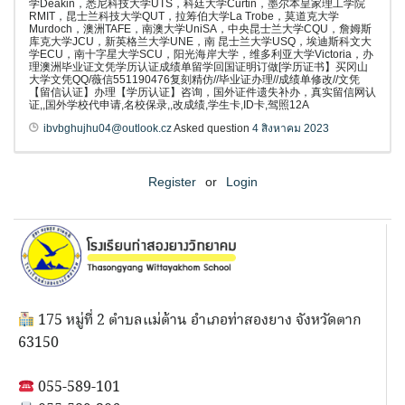
学Deakin，悉尼科技大学UTS，科廷大学Curtin，墨尔本皇家理工学院
RMIT，昆士兰科技大学QUT，拉筹伯大学La Trobe，莫道克大学
Murdoch，澳洲TAFE，南澳大学UniSA，中央昆士兰大学CQU，詹姆斯
库克大学JCU，新英格兰大学UNE，南 昆士兰大学USQ，埃迪斯科文大
学ECU，南十字星大学SCU，阳光海岸大学，维多利亚大学Victoria，办
理澳洲毕业证文凭学历认证成绩单留学回国证明订做[学历证书】买冈山
大学文凭QQ/薇信551190476复刻精仿//毕业证办理//成绩单修改//文凭
【留信认证】办理【学历认证】咨询，国外证件遗失补办，真实留信网认
证,,国外学校代申请,名校保录,,改成绩,学生卡,ID卡,驾照12A
ibvbghujhu04@outlook.cz
Asked question
4 สิงหาคม 2023
Register
or
Login
175 หมู่ที่ 2 ตำบลแม่ต้าน อำเภอท่าสองยาง จังหวัดตาก
63150
055-589-101