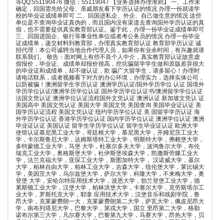
等QQ:551190476 微信：55119047 【业务选择办理准则】 一、工作未
确定，回国需先给父母、亲戚朋友看下学历认证的情况 办理一份就读学
校的毕业证成绩单即可 二、回国进私企、外企、自己做生意的情况 这些
单位是不查询毕业证真伪的，而且国内没有渠道去查询国外学历认证的真
假，也不需要提供真实教育部认证。鉴于此，办理一份毕业证成绩单即可
三、回国进国企、银行等事业性单位或者考公务员的情况 办理一份毕业
证成绩单，递交材料到教育部，办理真实教育部认证 教育部学历认证 诚
招代理：本公司诚聘当地合作代理人员，如果你有业余时间，有兴趣就请
联系我们。 敬告：面对网上有些不良个人中介，真实教育部认证故意虚
假报价，毕业证、成绩单却报价很高，挖坑骗留学学生做和原版差异很大
的毕业证和成绩单，却不做认证，欺 骗广大留学生，请多留心！办理时
请电话联系，或者视频看下对方的办公环境，办理实力，选择实体公司，
以防被骗！澳洲留学生学历认证 澳洲学历认证/国外学历学位 认证 国境外
学历学位认证/澳洲学历学位认证 国外学历学位认证书/澳洲留学学位认证
法国文凭认证 澳洲学位认证流程国外文凭认证 澳洲认证 新加坡文凭认 证
美国高中 美国文凭认证 美国大学 美国文凭 美国查询 美国毕业证认证 美
国学历认证流程 美国文凭认证 纽约学历学位认证 美 国留学学历认证 海
外学历学位认证 香港学历学位认证 国内学历学位认证 澳洲学位认证 澳洲
毕业证认证 美国认证 留学生学历学位认证 留学生毕业证认证 欧洲大学
使馆认证慕尼黑工业大学，哥廷根大学，慕尼黑大学，开姆尼茨工业大
学，卡尔斯鲁厄大学，达姆斯塔特工业大学，明斯特大学，弗赖堡大学，
多特蒙德工业大学，马堡 大学，杜塞尔多夫大学，波鸿鲁尔大学，布伦
瑞克工业大学，奥格斯堡大学，杜伊斯堡埃森大学，凯撒斯劳滕工业大
学，法兰克福大学，亚琛工业大学，斯图加特大学， 汉诺威大学，基尔
大学，柏林自由大学，柏林工业大学，吉森大学，纽伦堡大学，莱比锡大
学，美因茨大学，乌尔兹堡大学，萨尔大学，科隆大学，不来梅大学，奥
登堡 大学，安哈尔特应用技术大学，波恩大学，勃兰登堡工业大学，德
累斯顿工业大学，汉堡大学，柏林洪堡大学，卡塞尔大学，克劳斯塔尔工
业大学，罗斯托克大学，耶拿 应用技术大学，汉堡音乐和戏剧学院，鲁
昂大学，克莱蒙费朗一大，克莱蒙费朗第二大学，萨瓦大学，佩皮尼昂大
学，南布列塔尼大学，巴黎大学，第戎大学，国立 里昂第二大学，格勒
诺布尔第三大学，凡尔赛大学，巴黎第九大学，马赛大学，昂热大学，贝