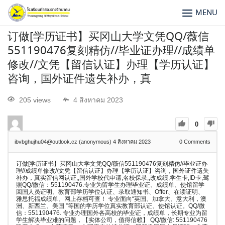
MENU
订做[学历证书】买冈山大学文凭QQ/薇信
551190476复刻精仿//毕业证办理//成绩单
修改//文凭【留信认证】办理【学历认证】
咨询，国外证件遗失补办，真
205 views
4 สิงหาคม 2023
0
ibvbghujhu04@outlook.cz (anonymous)
4 สิงหาคม 2023
0
Comments
订做[学历证书】买冈山大学文凭QQ/薇信551190476复刻精仿//毕业证办
理//成绩单修改//文凭【留信认证】办理【学历认证】咨询，国外证件遗失
补办，真实留信网认证,,国外学校代申请,名校保录,,改成绩,学生卡,ID卡,驾
照QQ/微信：551190476.专业为留学生办理毕业证、成绩单、使馆留学
回国人员证明、教育部学历学位认证、录取通知书、Offer、在读证明、
雅思托福成绩单、网上存档可查！ 专业面向“英国、加拿大、意大利，澳
洲、新西兰、美国 ”等国的学历学位真实教育部认证、使馆认证。QQ/微
信：551190476. 专业办理国外各高校的毕业证，成绩单，长期专业为留
学生解决毕业难的问题，【实体公司，值得信赖】 QQ/微信: 551190476