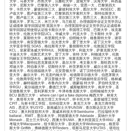
大学，马赛大学，昂热大学，贝桑松大学，波城大学，滨海大学，科西嘉
大学，尼斯大学，巴黎第八大学， 南锡一大，雷恩一大，巴黎第四大
学，卡昂大学，蒙彼利埃三大，蒙彼利埃大学，图尔大学，INSEEC，图
卢兹大学，图卢兹第三大学，巴黎第四大学索邦大学， 斯特拉斯堡大
学，图卢兹三大，波尔多一大，里尔第三大学，里昂三大，奥尔良大学，
亚眠大学，罗马二大，米兰大学，马兰欧尼，办理德国毕业证文凭学历认
证成绩单 留学回国证明 英国大学： 办理英国毕业证文凭学历认证成绩单
留学回国证明使馆认证纽卡斯尔大学，帝国理工学院，巴斯大学，埃克塞
特大学，伦敦大学学院UCL，华威大学，约克大学，兰卡斯特 大学，萨
里大学，莱斯特大学，布里斯托大学，伯明翰大学，格鲁斯特大学，谢菲
尔德大学，南安普顿大学，拉夫堡大学，爱丁堡大学，诺丁汉大学，伦敦
大学亚非学院 SOAS，格拉斯哥大学，曼彻斯特大学，伦敦国王学院
KCL，皇家霍洛威大学RHUL，阿斯顿大学，利兹大学，萨塞克斯大学，
卡迪夫大学，伦敦艺术大学，雷丁大学，肯特 大学，利物浦大学，伦敦
玛丽女王学院QMUL，赫瑞瓦特大学，埃塞克斯大学，阿伯丁大学，伦敦
城市大学，斯特拉思克莱德大学，基尔大学，考文垂大学，斯旺西大学，
邓迪大学，阿伯泰大学，切斯特大学，朴茨茅斯大学，威尔士班戈大学，
林肯大学，布拉德福德大学，北安普顿大学，诺丁汉特伦特大学，诺森比
亚大学，赫尔大学，约 克圣约翰大学，哈德斯菲尔德大学，伯恩茅斯大
学，伦敦商学院大学，罗汉普顿大学，爱丁堡玛格丽特皇后学院，格林威
治大学，赫特福德大学，布鲁内尔大学，德蒙福 特大学，罗伯特戈登大
学RGU，索尔福德大学，桑德兰大学，威斯敏斯特大学，南岸大学，圣
安德鲁斯大学，普利茅斯大学，牛津布鲁克斯大学，伯明翰城市大学
BCU 新西兰大学： where can I get a fake diploma 梅西大学，林肯大
学，奥塔哥大学，奥克兰理工大学AUT，怀卡托大学，基督城理工学院
CPIT，马努卡理工学院，坎特伯雷大学，奥克兰大学，奥克兰商学院
AIS，悉尼大 学USYD，新南威尔士大学UNSW，查尔斯达尔文大学
CDU，澳大利亚联邦大学，斯威本科技大学Swinburne，巴拉瑞特大学
ballarat，RMIT，墨尔本大学，阿德莱德大学 Adelaide，莫纳什大学
Monash，昆士兰大学UQ，西澳大学UWA，澳大利亚国立大学ANU，麦
考瑞大学Macquarie，纽卡斯尔大学，卧龙岗大学Wollongong，格里菲
斯大学 Griffith，弗林德斯大学Flinders，塔斯马尼亚大学UTAS，堪培拉