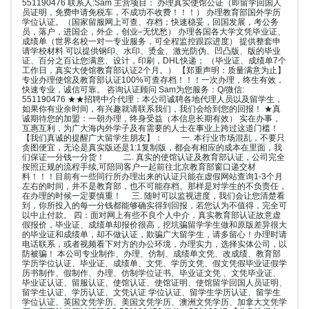
551190476 联系人:Sam 主营项目： 办理真实使馆公证（即留学回国人
员证明，免费申请免税车，不成功不收费！！！） 办理教育部国外学历
学位认证。（国家留服网上可查、存档；快速稳妥，回国发展，考公务
员，落户，进国企，外企，创业–无忧愁） 办理各国各大学文凭毕业证、
成绩单（世界名校一对一专业服务，可全程监控跟踪进度） 提供整套申
请学校材料 可以提供钢印、水印、烫金、激光防伪、凹凸版、版的毕业
证、百分之百让您满意、设计，印刷，DHL快递； （毕业证、成绩单7个
工作日，真实大使馆教育部认证2个月。） 【郑重声明：质量满意为止】
专业办理使馆及教育部认证100%可查存档！！！一次办理，终生有效，
快速专业，诚信可靠。 咨询认证顾问 Sam为您服务：Q/微信:
551190476 ★★招聘中介代理：本公司诚聘各地代理人员以及留学生，
如果你有业余时间，有兴趣就请联系我们，我们会给到您的回报！ ★真
诚期待您的加盟：一朝办理，终身受益（本信息长期有效） 实在办事，
互惠互利，为广大海内外学子及有需要的人士在事业上跨过这道门槛！
【我们真诚的提醒广大留学生朋友】： 一. 本行业市场混乱，不要只
贪图便宜，无论是真实版还是1:1复制版，都会有相应的成本在里面，我
们保证一分钱一分货！ 二. 真实的使馆认证及教育部认证，公司完全
按照正规的流程手续,可陪同客户一起前往北京教育部窗口递交材
料！！！目前有一些同行所办理出来的认证只能在虚假网站查询1-3个月
左右的时间，并不是教育部，也不可能存档。那样是对学生的不负责任，
在办理的时候一定要慎重！ 三. 随时可以监视进度，我们会让您清楚看
到，你所投入的每一分钱都能够确实得到回报，若您认为不值得，完全可
以中止付款。 四：面对网上有些不良个人中介，真实教育部认证故意虚
假报价，毕业证、成绩单却报价很高，挖坑骗留学学生做和原版差异很大
的毕业证和成绩单，却不做认证，欺骗广大留学生，请多留心！办理时请
电话联系，或者视频看下对方的办公环境，办理实力，选择实体公司，以
防被骗！ 本公司专业制作、办理、仿制、成绩单文凭、改成绩、教育部
学历学位认证、毕业证、成绩单、文凭、学历文凭、假文凭假毕业证假学
历书制作、假制作、办理、仿制学位证书、毕业证文凭 、文凭毕业证、
毕业证认证、留服认证、使馆认证、使馆证明、使馆留学回国人员证明、
留学生认证、学历认证、文凭认证 学位认证、留学生学历认证、留学生
学位认证、英国文凭学历、美国文凭学历、澳洲文凭学历、加拿大文凭学