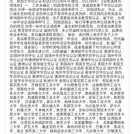
历、新西兰学历认证等QQ:551190476 微信：55119047 【业务选择办
理准则】 一、工作未确定，回国需先给父母、亲戚朋友看下学历认证的
情况 办理一份就读学校的毕业证成绩单即可 二、回国进私企、外企、自
己做生意的情况 这些单位是不查询毕业证真伪的，而且国内没有渠道去
查询国外学历认证的真假，也不需要提供真实教育部认证。鉴于此，办理
一份毕业证成绩单即可 三、回国进国企、银行等事业性单位或者考公务
员的情况 办理一份毕业证成绩单，递交材料到教育部，办理真实教育部
认证 教育部学历认证 诚招代理：本公司诚聘当地合作代理人员，如果你
有业余时间，有兴趣就请联系我们。 敬告：面对网上有些不良个人中
介，真实教育部认证故意虚假报价，毕业证、成绩单却报价很高，挖坑骗
留学学生做和原版差异很大的毕业证和成绩单，却不做认证，欺 骗广大
留学生，请多留心！办理时请电话联系，或者视频看下对方的办公环境，
办理实力，选择实体公司，以防被骗！澳洲留学生学历认证 澳洲学历认
证/国外学历学位 认证 国境外学历学位认证/澳洲学历学位认证 国外学历
学位认证书/澳洲留学学位认证 法国文凭认证 澳洲学位认证流程国外文凭
认证 澳洲认证 新加坡文凭认 证 美国高中 美国文凭认证 美国大学 美国文
凭 美国查询 美国毕业证认证 美国学历认证流程 美国文凭认证 纽约学历
学位认证 美 国留学学历认证 海外学历学位认证 香港学历学位认证 国内
学历学位认证 澳洲学位认证 澳洲毕业证认证 美国认证 留学生学历学位认
证 留学生毕业证认证 欧洲大学 使馆认证慕尼黑工业大学，哥廷根大学，
慕尼黑大学，开姆尼茨工业大学，卡尔斯鲁厄大学，达姆斯塔特工业大
学，明斯特大学，弗赖堡大学，多特蒙德工业大学，马堡 大学，杜塞尔
多夫大学，波鸿鲁尔大学，布伦瑞克工业大学，奥格斯堡大学，杜伊斯堡
埃森大学，凯撒斯劳滕工业大学，法兰克福大学，亚琛工业大学，斯图加
特大学， 汉诺威大学，基尔大学，柏林自由大学，柏林工业大学，吉森
大学，纽伦堡大学，莱比锡大学，美因茨大学，乌尔兹堡大学，萨尔大
学，科隆大学，不来梅大学，奥登堡 大学，安哈尔特应用技术大学，波
恩大学，勃兰登堡工业大学，德累斯顿工业大学，汉堡大学，柏林洪堡大
学，卡塞尔大学，克劳斯塔尔工业大学，罗斯托克大学，耶拿 应用技术
大学，汉堡音乐和戏剧学院，鲁昂大学，克莱蒙费朗一大，克莱蒙费朗第
二大学，萨瓦大学，佩皮尼昂大学，南布列塔尼大学，巴黎大学，第戎大
学，国立 里昂第二大学，格勒诺布尔第三大学，凡尔赛大学，巴黎第九