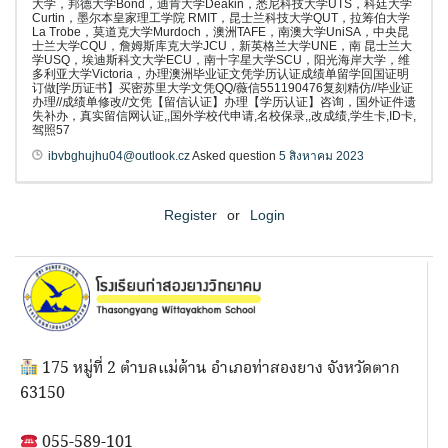
大学，邦德大学Bond，迪肯大学Deakin，悉尼科技大学UTS，科廷大学
Curtin，墨尔本皇家理工学院 RMIT，昆士兰科技大学QUT，拉筹伯大学
La Trobe，莫道克大学Murdoch，澳洲TAFE，南澳大学UniSA，中央昆
士兰大学CQU，詹姆斯库克大学JCU，新英格兰大学UNE，南 昆士兰大
学USQ，埃迪斯科文大学ECU，南十字星大学SCU，阳光海岸大学，维
多利亚大学Victoria，办理澳洲毕业证文凭学历认证成绩单留学回国证明
订做[学历证书】买密苏里大学文凭QQ/薇信551190476复刻精仿//毕业证
办理//成绩单修改//文凭【留信认证】办理【学历认证】咨询，国外证件遗
失补办，真实留信网认证,,国外学校代申请,名校保录,,改成绩,学生卡,ID卡,
驾照57
ibvbghujhu04@outlook.cz
Asked question
5 สิงหาคม 2023
Register
or
Login
175 หมู่ที่ 2 ตำบลแม่ต้าน อำเภอท่าสองยาง จังหวัดตาก
63150
055-589-101