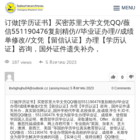
MENU
订做[学历证书】买密苏里大学文凭QQ/薇
信551190476复刻精仿//毕业证办理//成绩
单修改//文凭【留信认证】办理【学历认
证】咨询，国外证件遗失补办，
187 views
5 สิงหาคม 2023
0
ibvbghujhu04@outlook.cz (anonymous)
5 สิงหาคม 2023
0
Comments
订做[学历证书】买密苏里大学文凭QQ/薇信551190476复刻精仿//毕业证
办理//成绩单修改//文凭【留信认证】办理【学历认证】咨询，国外证件遗
失补办，真实留信网认证,,国外学校代申请,名校保录,,改成绩,学生卡,ID卡,
驾照QQ/微信：551190476.专业为留学生办理毕业证、成绩单、使馆留
学回国人员证明、教育部学历学位认证、录取通知书、Offer、在读证
明、雅思托福成绩单、网上存档可查！ 专业面向“英国、加拿大、意大
利，澳洲、新西兰、美国 ”等国的学历学位真实教育部认证、使馆认证。
QQ/微信：551190476. 专业办理国外各高校的毕业证，成绩单，长期专
业为留学生解决毕业难的问题，【实体公司，值得信赖】 QQ/微信: