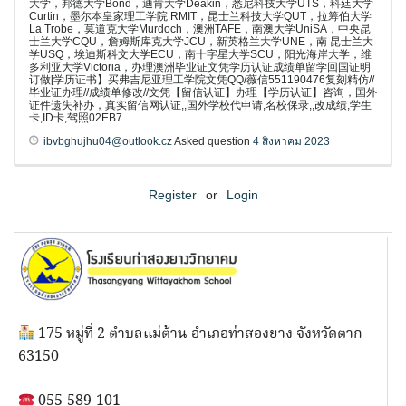
大学，邦德大学Bond，迪肯大学Deakin，悉尼科技大学UTS，科廷大学
Curtin，墨尔本皇家理工学院 RMIT，昆士兰科技大学QUT，拉筹伯大学
La Trobe，莫道克大学Murdoch，澳洲TAFE，南澳大学UniSA，中央昆
士兰大学CQU，詹姆斯库克大学JCU，新英格兰大学UNE，南 昆士兰大
学USQ，埃迪斯科文大学ECU，南十字星大学SCU，阳光海岸大学，维
多利亚大学Victoria，办理澳洲毕业证文凭学历认证成绩单留学回国证明
订做[学历证书】买弗吉尼亚理工学院文凭QQ/薇信551190476复刻精仿//
毕业证办理//成绩单修改//文凭【留信认证】办理【学历认证】咨询，国外
证件遗失补办，真实留信网认证,,国外学校代申请,名校保录,,改成绩,学生
卡,ID卡,驾照02EB7
ibvbghujhu04@outlook.cz
Asked question
4 สิงหาคม 2023
Register
or
Login
175 หมู่ที่ 2 ตำบลแม่ต้าน อำเภอท่าสองยาง จังหวัดตาก
63150
055-589-101