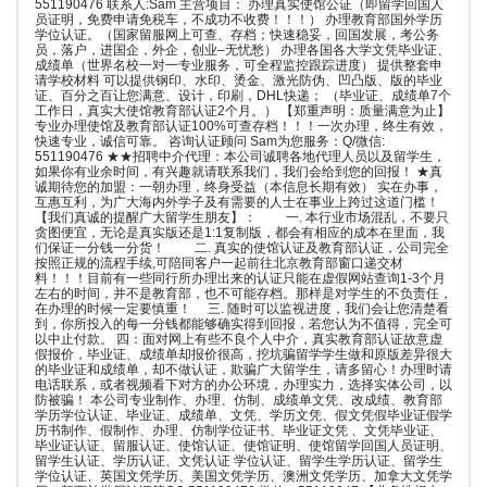
551190476 联系人:Sam 主营项目： 办理真实使馆公证（即留学回国人
员证明，免费申请免税车，不成功不收费！！！） 办理教育部国外学历
学位认证。（国家留服网上可查、存档；快速稳妥，回国发展，考公务
员，落户，进国企，外企，创业–无忧愁） 办理各国各大学文凭毕业证、
成绩单（世界名校一对一专业服务，可全程监控跟踪进度） 提供整套申
请学校材料 可以提供钢印、水印、烫金、激光防伪、凹凸版、版的毕业
证、百分之百让您满意、设计，印刷，DHL快递； （毕业证、成绩单7个
工作日，真实大使馆教育部认证2个月。） 【郑重声明：质量满意为止】
专业办理使馆及教育部认证100%可查存档！！！一次办理，终生有效，
快速专业，诚信可靠。 咨询认证顾问 Sam为您服务：Q/微信:
551190476 ★★招聘中介代理：本公司诚聘各地代理人员以及留学生，
如果你有业余时间，有兴趣就请联系我们，我们会给到您的回报！ ★真
诚期待您的加盟：一朝办理，终身受益（本信息长期有效） 实在办事，
互惠互利，为广大海内外学子及有需要的人士在事业上跨过这道门槛！
【我们真诚的提醒广大留学生朋友】： 一. 本行业市场混乱，不要只
贪图便宜，无论是真实版还是1:1复制版，都会有相应的成本在里面，我
们保证一分钱一分货！ 二. 真实的使馆认证及教育部认证，公司完全
按照正规的流程手续,可陪同客户一起前往北京教育部窗口递交材
料！！！目前有一些同行所办理出来的认证只能在虚假网站查询1-3个月
左右的时间，并不是教育部，也不可能存档。那样是对学生的不负责任，
在办理的时候一定要慎重！ 三. 随时可以监视进度，我们会让您清楚看
到，你所投入的每一分钱都能够确实得到回报，若您认为不值得，完全可
以中止付款。 四：面对网上有些不良个人中介，真实教育部认证故意虚
假报价，毕业证、成绩单却报价很高，挖坑骗留学学生做和原版差异很大
的毕业证和成绩单，却不做认证，欺骗广大留学生，请多留心！办理时请
电话联系，或者视频看下对方的办公环境，办理实力，选择实体公司，以
防被骗！ 本公司专业制作、办理、仿制、成绩单文凭、改成绩、教育部
学历学位认证、毕业证、成绩单、文凭、学历文凭、假文凭假毕业证假学
历书制作、假制作、办理、仿制学位证书、毕业证文凭 、文凭毕业证、
毕业证认证、留服认证、使馆认证、使馆证明、使馆留学回国人员证明、
留学生认证、学历认证、文凭认证 学位认证、留学生学历认证、留学生
学位认证、英国文凭学历、美国文凭学历、澳洲文凭学历、加拿大文凭学