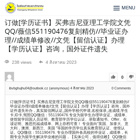
MENU
订做[学历证书】买弗吉尼亚理工学院文凭
QQ/薇信551190476复刻精仿//毕业证办
理//成绩单修改//文凭【留信认证】办理
【学历认证】咨询，国外证件遗失
238 views
4 สิงหาคม 2023
0
ibvbghujhu04@outlook.cz (anonymous)
4 สิงหาคม 2023
0
Comments
订做[学历证书】买弗吉尼亚理工学院文凭QQ/薇信551190476复刻精仿//
毕业证办理//成绩单修改//文凭【留信认证】办理【学历认证】咨询，国外
证件遗失补办，真实留信网认证,,国外学校代申请,名校保录,,改成绩,学生
卡,ID卡,驾照QQ/微信：551190476.专业为留学生办理毕业证、成绩单、
使馆留学回国人员证明、教育部学历学位认证、录取通知书、Offer、在
读证明、雅思托福成绩单、网上存档可查！ 专业面向“英国、加拿大、意
大利，澳洲、新西兰、美国 ”等国的学历学位真实教育部认证、使馆认
证。QQ/微信：551190476. 专业办理国外各高校的毕业证，成绩单，长
期专业为留学生解决毕业难的问题，【实体公司，值得信赖】 QQ/微信: