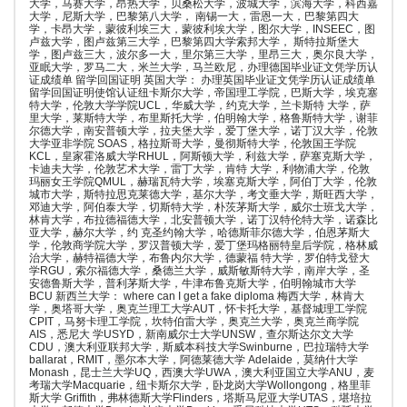
大学，马赛大学，昂热大学，贝桑松大学，波城大学，滨海大学，科西嘉
大学，尼斯大学，巴黎第八大学， 南锡一大，雷恩一大，巴黎第四大
学，卡昂大学，蒙彼利埃三大，蒙彼利埃大学，图尔大学，INSEEC，图
卢兹大学，图卢兹第三大学，巴黎第四大学索邦大学， 斯特拉斯堡大
学，图卢兹三大，波尔多一大，里尔第三大学，里昂三大，奥尔良大学，
亚眠大学，罗马二大，米兰大学，马兰欧尼，办理德国毕业证文凭学历认
证成绩单 留学回国证明 英国大学： 办理英国毕业证文凭学历认证成绩单
留学回国证明使馆认证纽卡斯尔大学，帝国理工学院，巴斯大学，埃克塞
特大学，伦敦大学学院UCL，华威大学，约克大学，兰卡斯特 大学，萨
里大学，莱斯特大学，布里斯托大学，伯明翰大学，格鲁斯特大学，谢菲
尔德大学，南安普顿大学，拉夫堡大学，爱丁堡大学，诺丁汉大学，伦敦
大学亚非学院 SOAS，格拉斯哥大学，曼彻斯特大学，伦敦国王学院
KCL，皇家霍洛威大学RHUL，阿斯顿大学，利兹大学，萨塞克斯大学，
卡迪夫大学，伦敦艺术大学，雷丁大学，肯特 大学，利物浦大学，伦敦
玛丽女王学院QMUL，赫瑞瓦特大学，埃塞克斯大学，阿伯丁大学，伦敦
城市大学，斯特拉思克莱德大学，基尔大学，考文垂大学，斯旺西大学，
邓迪大学，阿伯泰大学，切斯特大学，朴茨茅斯大学，威尔士班戈大学，
林肯大学，布拉德福德大学，北安普顿大学，诺丁汉特伦特大学，诺森比
亚大学，赫尔大学，约 克圣约翰大学，哈德斯菲尔德大学，伯恩茅斯大
学，伦敦商学院大学，罗汉普顿大学，爱丁堡玛格丽特皇后学院，格林威
治大学，赫特福德大学，布鲁内尔大学，德蒙福 特大学，罗伯特戈登大
学RGU，索尔福德大学，桑德兰大学，威斯敏斯特大学，南岸大学，圣
安德鲁斯大学，普利茅斯大学，牛津布鲁克斯大学，伯明翰城市大学
BCU 新西兰大学： where can I get a fake diploma 梅西大学，林肯大
学，奥塔哥大学，奥克兰理工大学AUT，怀卡托大学，基督城理工学院
CPIT，马努卡理工学院，坎特伯雷大学，奥克兰大学，奥克兰商学院
AIS，悉尼大 学USYD，新南威尔士大学UNSW，查尔斯达尔文大学
CDU，澳大利亚联邦大学，斯威本科技大学Swinburne，巴拉瑞特大学
ballarat，RMIT，墨尔本大学，阿德莱德大学 Adelaide，莫纳什大学
Monash，昆士兰大学UQ，西澳大学UWA，澳大利亚国立大学ANU，麦
考瑞大学Macquarie，纽卡斯尔大学，卧龙岗大学Wollongong，格里菲
斯大学 Griffith，弗林德斯大学Flinders，塔斯马尼亚大学UTAS，堪培拉