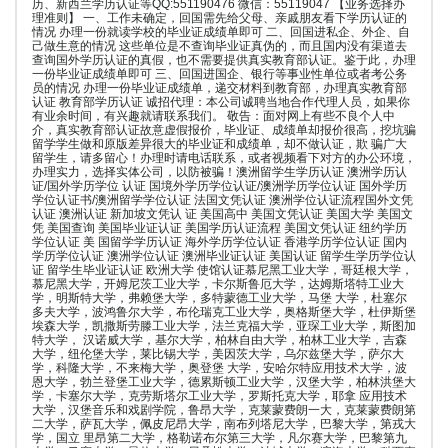
历、新西兰学历认证等QQ:551190476 微信：55119047 【业务选择办
理准则】 一、工作未确定，回国需先给父母、亲戚朋友看下学历认证的
情况 办理一份就读学校的毕业证成绩单即可 二、回国进私企、外企、自
己做生意的情况 这些单位是不查询毕业证真伪的，而且国内没有渠道去
查询国外学历认证的真假，也不需要提供真实教育部认证。鉴于此，办理
一份毕业证成绩单即可 三、回国进国企、银行等事业性单位或者考公务
员的情况 办理一份毕业证成绩单，递交材料到教育部，办理真实教育部
认证 教育部学历认证 诚招代理：本公司诚聘当地合作代理人员，如果你
有业余时间，有兴趣就请联系我们。 敬告：面对网上有些不良个人中
介，真实教育部认证故意虚假报价，毕业证、成绩单却报价很高，挖坑骗
留学学生做和原版差异很大的毕业证和成绩单，却不做认证，欺 骗广大
留学生，请多留心！办理时请电话联系，或者视频看下对方的办公环境，
办理实力，选择实体公司，以防被骗！澳洲留学生学历认证 澳洲学历认
证/国外学历学位 认证 国境外学历学位认证/澳洲学历学位认证 国外学历
学位认证书/澳洲留学学位认证 法国文凭认证 澳洲学位认证流程国外文凭
认证 澳洲认证 新加坡文凭认 证 美国高中 美国文凭认证 美国大学 美国文
凭 美国查询 美国毕业证认证 美国学历认证流程 美国文凭认证 纽约学历
学位认证 美 国留学学历认证 海外学历学位认证 香港学历学位认证 国内
学历学位认证 澳洲学位认证 澳洲毕业证认证 美国认证 留学生学历学位认
证 留学生毕业证认证 欧洲大学 使馆认证慕尼黑工业大学，哥廷根大学，
慕尼黑大学，开姆尼茨工业大学，卡尔斯鲁厄大学，达姆斯塔特工业大
学，明斯特大学，弗赖堡大学，多特蒙德工业大学，马堡 大学，杜塞尔
多夫大学，波鸿鲁尔大学，布伦瑞克工业大学，奥格斯堡大学，杜伊斯堡
埃森大学，凯撒斯劳滕工业大学，法兰克福大学，亚琛工业大学，斯图加
特大学， 汉诺威大学，基尔大学，柏林自由大学，柏林工业大学，吉森
大学，纽伦堡大学，莱比锡大学，美因茨大学，乌尔兹堡大学，萨尔大
学，科隆大学，不来梅大学，奥登堡 大学，安哈尔特应用技术大学，波
恩大学，勃兰登堡工业大学，德累斯顿工业大学，汉堡大学，柏林洪堡大
学，卡塞尔大学，克劳斯塔尔工业大学，罗斯托克大学，耶拿 应用技术
大学，汉堡音乐和戏剧学院，鲁昂大学，克莱蒙费朗一大，克莱蒙费朗第
二大学，萨瓦大学，佩皮尼昂大学，南布列塔尼大学，巴黎大学，第戎大
学，国立 里昂第二大学，格勒诺布尔第三大学，凡尔赛大学，巴黎第九