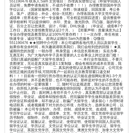
551190476 联系人:Sam 主营项目： 办理真实使馆公证（即留学回国人
员证明，免费申请免税车，不成功不收费！！！） 办理教育部国外学历
学位认证。（国家留服网上可查、存档；快速稳妥，回国发展，考公务
员，落户，进国企，外企，创业–无忧愁） 办理各国各大学文凭毕业证、
成绩单（世界名校一对一专业服务，可全程监控跟踪进度） 提供整套申
请学校材料 可以提供钢印、水印、烫金、激光防伪、凹凸版、版的毕业
证、百分之百让您满意、设计，印刷，DHL快递； （毕业证、成绩单7个
工作日，真实大使馆教育部认证2个月。） 【郑重声明：质量满意为止】
专业办理使馆及教育部认证100%可查存档！！！一次办理，终生有效，
快速专业，诚信可靠。 咨询认证顾问 Sam为您服务：Q/微信:
551190476 ★★招聘中介代理：本公司诚聘各地代理人员以及留学生，
如果你有业余时间，有兴趣就请联系我们，我们会给到您的回报！ ★真
诚期待您的加盟：一朝办理，终身受益（本信息长期有效） 实在办事，
互惠互利，为广大海内外学子及有需要的人士在事业上跨过这道门槛！
【我们真诚的提醒广大留学生朋友】： 一. 本行业市场混乱，不要只
贪图便宜，无论是真实版还是1:1复制版，都会有相应的成本在里面，我
们保证一分钱一分货！ 二. 真实的使馆认证及教育部认证，公司完全
按照正规的流程手续,可陪同客户一起前往北京教育部窗口递交材
料！！！目前有一些同行所办理出来的认证只能在虚假网站查询1-3个月
左右的时间，并不是教育部，也不可能存档。那样是对学生的不负责任，
在办理的时候一定要慎重！ 三. 随时可以监视进度，我们会让您清楚看
到，你所投入的每一分钱都能够确实得到回报，若您认为不值得，完全可
以中止付款。 四：面对网上有些不良个人中介，真实教育部认证故意虚
假报价，毕业证、成绩单却报价很高，挖坑骗留学学生做和原版差异很大
的毕业证和成绩单，却不做认证，欺骗广大留学生，请多留心！办理时请
电话联系，或者视频看下对方的办公环境，办理实力，选择实体公司，以
防被骗！ 本公司专业制作、办理、仿制、成绩单文凭、改成绩、教育部
学历学位认证、毕业证、成绩单、文凭、学历文凭、假文凭假毕业证假学
历书制作、假制作、办理、仿制学位证书、毕业证文凭 、文凭毕业证、
毕业证认证、留服认证、使馆认证、使馆证明、使馆留学回国人员证明、
留学生认证、学历认证、文凭认证 学位认证、留学生学历认证、留学生
学位认证、英国文凭学历、美国文凭学历、澳洲文凭学历、加拿大文凭学