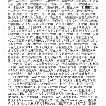
大学，马赛大学，昂热大学，贝桑松大学，波城大学，滨海大学，科西嘉
大学，尼斯大学，巴黎第八大学， 南锡一大，雷恩一大，巴黎第四大
学，卡昂大学，蒙彼利埃三大，蒙彼利埃大学，图尔大学，INSEEC，图
卢兹大学，图卢兹第三大学，巴黎第四大学索邦大学， 斯特拉斯堡大
学，图卢兹三大，波尔多一大，里尔第三大学，里昂三大，奥尔良大学，
亚眠大学，罗马二大，米兰大学，马兰欧尼，办理德国毕业证文凭学历认
证成绩单 留学回国证明 英国大学： 办理英国毕业证文凭学历认证成绩单
留学回国证明使馆认证纽卡斯尔大学，帝国理工学院，巴斯大学，埃克塞
特大学，伦敦大学学院UCL，华威大学，约克大学，兰卡斯特 大学，萨
里大学，莱斯特大学，布里斯托大学，伯明翰大学，格鲁斯特大学，谢菲
尔德大学，南安普顿大学，拉夫堡大学，爱丁堡大学，诺丁汉大学，伦敦
大学亚非学院 SOAS，格拉斯哥大学，曼彻斯特大学，伦敦国王学院
KCL，皇家霍洛威大学RHUL，阿斯顿大学，利兹大学，萨塞克斯大学，
卡迪夫大学，伦敦艺术大学，雷丁大学，肯特 大学，利物浦大学，伦敦
玛丽女王学院QMUL，赫瑞瓦特大学，埃塞克斯大学，阿伯丁大学，伦敦
城市大学，斯特拉思克莱德大学，基尔大学，考文垂大学，斯旺西大学，
邓迪大学，阿伯泰大学，切斯特大学，朴茨茅斯大学，威尔士班戈大学，
林肯大学，布拉德福德大学，北安普顿大学，诺丁汉特伦特大学，诺森比
亚大学，赫尔大学，约 克圣约翰大学，哈德斯菲尔德大学，伯恩茅斯大
学，伦敦商学院大学，罗汉普顿大学，爱丁堡玛格丽特皇后学院，格林威
治大学，赫特福德大学，布鲁内尔大学，德蒙福 特大学，罗伯特戈登大
学RGU，索尔福德大学，桑德兰大学，威斯敏斯特大学，南岸大学，圣
安德鲁斯大学，普利茅斯大学，牛津布鲁克斯大学，伯明翰城市大学
BCU 新西兰大学： where can I get a fake diploma 梅西大学，林肯大
学，奥塔哥大学，奥克兰理工大学AUT，怀卡托大学，基督城理工学院
CPIT，马努卡理工学院，坎特伯雷大学，奥克兰大学，奥克兰商学院
AIS，悉尼大 学USYD，新南威尔士大学UNSW，查尔斯达尔文大学
CDU，澳大利亚联邦大学，斯威本科技大学Swinburne，巴拉瑞特大学
ballarat，RMIT，墨尔本大学，阿德莱德大学 Adelaide，莫纳什大学
Monash，昆士兰大学UQ，西澳大学UWA，澳大利亚国立大学ANU，麦
考瑞大学Macquarie，纽卡斯尔大学，卧龙岗大学Wollongong，格里菲
斯大学 Griffith，弗林德斯大学Flinders，塔斯马尼亚大学UTAS，堪培拉