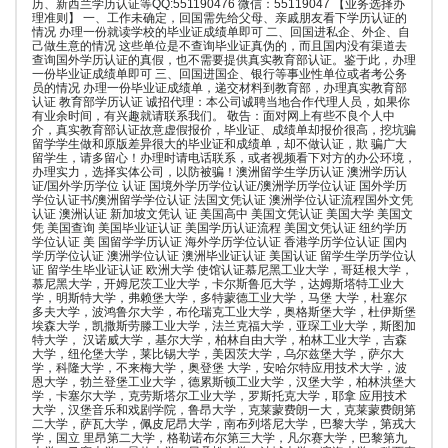
历、新西兰学历认证等QQ:551190476 微信：55119047 【业务选择办
理准则】 一、工作未确定，回国需先给父母、亲戚朋友看下学历认证的
情况 办理一份就读学校的毕业证成绩单即可 二、回国进私企、外企、自
己做生意的情况 这些单位是不查询毕业证真伪的，而且国内没有渠道去
查询国外学历认证的真假，也不需要提供真实教育部认证。鉴于此，办理
一份毕业证成绩单即可 三、回国进国企、银行等事业性单位或者考公务
员的情况 办理一份毕业证成绩单，递交材料到教育部，办理真实教育部
认证 教育部学历认证 诚招代理：本公司诚聘当地合作代理人员，如果你
有业余时间，有兴趣就请联系我们。 敬告：面对网上有些不良个人中
介，真实教育部认证故意虚假报价，毕业证、成绩单却报价很高，挖坑骗
留学学生做和原版差异很大的毕业证和成绩单，却不做认证，欺 骗广大
留学生，请多留心！办理时请电话联系，或者视频看下对方的办公环境，
办理实力，选择实体公司，以防被骗！澳洲留学生学历认证 澳洲学历认
证/国外学历学位 认证 国境外学历学位认证/澳洲学历学位认证 国外学历
学位认证书/澳洲留学学位认证 法国文凭认证 澳洲学位认证流程国外文凭
认证 澳洲认证 新加坡文凭认 证 美国高中 美国文凭认证 美国大学 美国文
凭 美国查询 美国毕业证认证 美国学历认证流程 美国文凭认证 纽约学历
学位认证 美 国留学学历认证 海外学历学位认证 香港学历学位认证 国内
学历学位认证 澳洲学位认证 澳洲毕业证认证 美国认证 留学生学历学位认
证 留学生毕业证认证 欧洲大学 使馆认证慕尼黑工业大学，哥廷根大学，
慕尼黑大学，开姆尼茨工业大学，卡尔斯鲁厄大学，达姆斯塔特工业大
学，明斯特大学，弗赖堡大学，多特蒙德工业大学，马堡 大学，杜塞尔
多夫大学，波鸿鲁尔大学，布伦瑞克工业大学，奥格斯堡大学，杜伊斯堡
埃森大学，凯撒斯劳滕工业大学，法兰克福大学，亚琛工业大学，斯图加
特大学， 汉诺威大学，基尔大学，柏林自由大学，柏林工业大学，吉森
大学，纽伦堡大学，莱比锡大学，美因茨大学，乌尔兹堡大学，萨尔大
学，科隆大学，不来梅大学，奥登堡 大学，安哈尔特应用技术大学，波
恩大学，勃兰登堡工业大学，德累斯顿工业大学，汉堡大学，柏林洪堡大
学，卡塞尔大学，克劳斯塔尔工业大学，罗斯托克大学，耶拿 应用技术
大学，汉堡音乐和戏剧学院，鲁昂大学，克莱蒙费朗一大，克莱蒙费朗第
二大学，萨瓦大学，佩皮尼昂大学，南布列塔尼大学，巴黎大学，第戎大
学，国立 里昂第二大学，格勒诺布尔第三大学，凡尔赛大学，巴黎第九