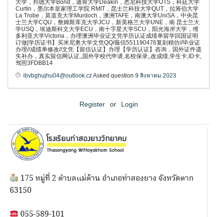
大学，邦德大学Bond，迪肯大学Deakin，悉尼科技大学UTS，科廷大学
Curtin，墨尔本皇家理工学院 RMIT，昆士兰科技大学QUT，拉筹伯大学
La Trobe，莫道克大学Murdoch，澳洲TAFE，南澳大学UniSA，中央昆
士兰大学CQU，詹姆斯库克大学JCU，新英格兰大学UNE，南 昆士兰大
学USQ，埃迪斯科文大学ECU，南十字星大学SCU，阳光海岸大学，维
多利亚大学Victoria，办理澳洲毕业证文凭学历认证成绩单留学回国证明
订做[学历证书】买米尼奥大学文凭QQ/薇信551190476复刻精仿//毕业证
办理//成绩单修改//文凭【留信认证】办理【学历认证】咨询，国外证件遗
失补办，真实留信网认证,,国外学校代申请,名校保录,,改成绩,学生卡,ID卡,
驾照3FDBB14
ibvbghujhu04@outlook.cz
Asked question
9 สิงหาคม 2023
Register
or
Login
175 หมู่ที่ 2 ตำบลแม่ต้าน อำเภอท่าสองยาง จังหวัดตาก
63150
055-589-101