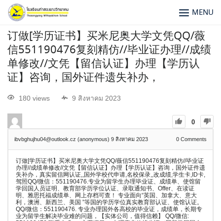
MENU
订做[学历证书】买米尼奥大学文凭QQ/薇
信551190476复刻精仿//毕业证办理//成绩
单修改//文凭【留信认证】办理【学历认
证】咨询，国外证件遗失补办，
180 views
9 สิงหาคม 2023
0
ibvbghujhu04@outlook.cz (anonymous)
9 สิงหาคม 2023
0
Comments
订做[学历证书】买米尼奥大学文凭QQ/薇信551190476复刻精仿//毕业证
办理//成绩单修改//文凭【留信认证】办理【学历认证】咨询，国外证件遗
失补办，真实留信网认证,,国外学校代申请,名校保录,,改成绩,学生卡,ID卡,
驾照QQ/微信：551190476.专业为留学生办理毕业证、成绩单、使馆留
学回国人员证明、教育部学历学位认证、录取通知书、Offer、在读证
明、雅思托福成绩单、网上存档可查！ 专业面向“英国、加拿大、意大
利，澳洲、新西兰、美国 ”等国的学历学位真实教育部认证、使馆认证。
QQ/微信：551190476. 专业办理国外各高校的毕业证，成绩单，长期专
业为留学生解决毕业难的问题，【实体公司，值得信赖】 QQ/微信: