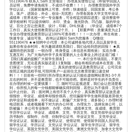
551190476 联系人:Sam 主营项目： 办理真实使馆公证（即留学回国人
员证明，免费申请免税车，不成功不收费！！！） 办理教育部国外学历
学位认证。（国家留服网上可查、存档；快速稳妥，回国发展，考公务
员，落户，进国企，外企，创业–无忧愁） 办理各国各大学文凭毕业证、
成绩单（世界名校一对一专业服务，可全程监控跟踪进度） 提供整套申
请学校材料 可以提供钢印、水印、烫金、激光防伪、凹凸版、版的毕业
证、百分之百让您满意、设计，印刷，DHL快递； （毕业证、成绩单7个
工作日，真实大使馆教育部认证2个月。） 【郑重声明：质量满意为止】
专业办理使馆及教育部认证100%可查存档！！！一次办理，终生有效，
快速专业，诚信可靠。 咨询认证顾问 Sam为您服务：Q/微信:
551190476 ★★招聘中介代理：本公司诚聘各地代理人员以及留学生，
如果你有业余时间，有兴趣就请联系我们，我们会给到您的回报！ ★真
诚期待您的加盟：一朝办理，终身受益（本信息长期有效） 实在办事，
互惠互利，为广大海内外学子及有需要的人士在事业上跨过这道门槛！
【我们真诚的提醒广大留学生朋友】： 一. 本行业市场混乱，不要只
贪图便宜，无论是真实版还是1:1复制版，都会有相应的成本在里面，我
们保证一分钱一分货！ 二. 真实的使馆认证及教育部认证，公司完全
按照正规的流程手续,可陪同客户一起前往北京教育部窗口递交材
料！！！目前有一些同行所办理出来的认证只能在虚假网站查询1-3个月
左右的时间，并不是教育部，也不可能存档。那样是对学生的不负责任，
在办理的时候一定要慎重！ 三. 随时可以监视进度，我们会让您清楚看
到，你所投入的每一分钱都能够确实得到回报，若您认为不值得，完全可
以中止付款。 四：面对网上有些不良个人中介，真实教育部认证故意虚
假报价，毕业证、成绩单却报价很高，挖坑骗留学学生做和原版差异很大
的毕业证和成绩单，却不做认证，欺骗广大留学生，请多留心！办理时请
电话联系，或者视频看下对方的办公环境，办理实力，选择实体公司，以
防被骗！ 本公司专业制作、办理、仿制、成绩单文凭、改成绩、教育部
学历学位认证、毕业证、成绩单、文凭、学历文凭、假文凭假毕业证假学
历书制作、假制作、办理、仿制学位证书、毕业证文凭 、文凭毕业证、
毕业证认证、留服认证、使馆认证、使馆证明、使馆留学回国人员证明、
留学生认证、学历认证、文凭认证 学位认证、留学生学历认证、留学生
学位认证、英国文凭学历、美国文凭学历、澳洲文凭学历、加拿大文凭学