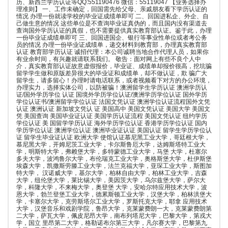
历、新西兰学历认证等QQ:551190476 微信：55119047 【业务选择办
理准则】 一、工作未确定，回国需先给父母、亲戚朋友看下学历认证的
情况 办理一份就读学校的毕业证成绩单即可 二、回国进私企、外企、自
己做生意的情况 这些单位是不查询毕业证真伪的，而且国内没有渠道去
查询国外学历认证的真假，也不需要提供真实教育部认证。鉴于此，办理
一份毕业证成绩单即可 三、回国进国企、银行等事业性单位或者考公务
员的情况 办理一份毕业证成绩单，递交材料到教育部，办理真实教育部
认证 教育部学历认证 诚招代理：本公司诚聘当地合作代理人员，如果你
有业余时间，有兴趣就请联系我们。 敬告：面对网上有些不良个人中
介，真实教育部认证故意虚假报价，毕业证、成绩单却报价很高，挖坑骗
留学学生做和原版差异很大的毕业证和成绩单，却不做认证，欺 骗广大
留学生，请多留心！办理时请电话联系，或者视频看下对方的办公环境，
办理实力，选择实体公司，以防被骗！澳洲留学生学历认证 澳洲学历认
证/国外学历学位 认证 国境外学历学位认证/澳洲学历学位认证 国外学历
学位认证书/澳洲留学学位认证 法国文凭认证 澳洲学位认证流程国外文凭
认证 澳洲认证 新加坡文凭认 证 美国高中 美国文凭认证 美国大学 美国文
凭 美国查询 美国毕业证认证 美国学历认证流程 美国文凭认证 纽约学历
学位认证 美 国留学学历认证 海外学历学位认证 香港学历学位认证 国内
学历学位认证 澳洲学位认证 澳洲毕业证认证 美国认证 留学生学历学位认
证 留学生毕业证认证 欧洲大学 使馆认证慕尼黑工业大学，哥廷根大学，
慕尼黑大学，开姆尼茨工业大学，卡尔斯鲁厄大学，达姆斯塔特工业大
学，明斯特大学，弗赖堡大学，多特蒙德工业大学，马堡 大学，杜塞尔
多夫大学，波鸿鲁尔大学，布伦瑞克工业大学，奥格斯堡大学，杜伊斯堡
埃森大学，凯撒斯劳滕工业大学，法兰克福大学，亚琛工业大学，斯图加
特大学， 汉诺威大学，基尔大学，柏林自由大学，柏林工业大学，吉森
大学，纽伦堡大学，莱比锡大学，美因茨大学，乌尔兹堡大学，萨尔大
学，科隆大学，不来梅大学，奥登堡 大学，安哈尔特应用技术大学，波
恩大学，勃兰登堡工业大学，德累斯顿工业大学，汉堡大学，柏林洪堡大
学，卡塞尔大学，克劳斯塔尔工业大学，罗斯托克大学，耶拿 应用技术
大学，汉堡音乐和戏剧学院，鲁昂大学，克莱蒙费朗一大，克莱蒙费朗第
二大学，萨瓦大学，佩皮尼昂大学，南布列塔尼大学，巴黎大学，第戎大
学，国立 里昂第二大学，格勒诺布尔第三大学，凡尔赛大学，巴黎第九