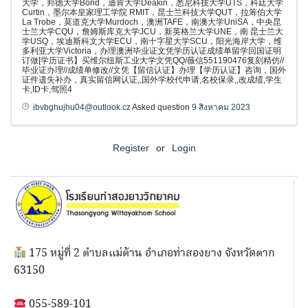
大学，邦德大学Bond，迪肯大学Deakin，悉尼科技大学UTS，科廷大学
Curtin，墨尔本皇家理工学院 RMIT，昆士兰科技大学QUT，拉筹伯大学
La Trobe，莫道克大学Murdoch，澳洲TAFE，南澳大学UniSA，中央昆
士兰大学CQU，詹姆斯库克大学JCU，新英格兰大学UNE，南 昆士兰大
学USQ，埃迪斯科文大学ECU，南十字星大学SCU，阳光海岸大学，维
多利亚大学Victoria，办理澳洲毕业证文凭学历认证成绩单留学回国证明
订做[学历证书】买维尔纽斯工业大学文凭QQ/薇信551190476复刻精仿//
毕业证办理//成绩单修改//文凭【留信认证】办理【学历认证】咨询，国外
证件遗失补办，真实留信网认证,,国外学校代申请,名校保录,,改成绩,学生
卡,ID卡,驾照4
ibvbghujhu04@outlook.cz
Asked question
9 สิงหาคม 2023
Register
or
Login
175 หมู่ที่ 2 ตำบลแม่ต้าน อำเภอท่าสองยาง จังหวัดตาก
63150
055-589-101