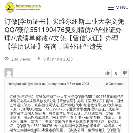
MENU
订做[学历证书】买维尔纽斯工业大学文凭
QQ/薇信551190476复刻精仿//毕业证办
理//成绩单修改//文凭【留信认证】办理
【学历认证】咨询，国外证件遗失
234 views
9 สิงหาคม 2023
0
ibvbghujhu04@outlook.cz (anonymous)
9 สิงหาคม 2023
0
Comments
订做[学历证书】买维尔纽斯工业大学文凭QQ/薇信551190476复刻精仿//
毕业证办理//成绩单修改//文凭【留信认证】办理【学历认证】咨询，国外
证件遗失补办，真实留信网认证,,国外学校代申请,名校保录,,改成绩,学生
卡,ID卡,驾照QQ/微信：551190476.专业为留学生办理毕业证、成绩单、
使馆留学回国人员证明、教育部学历学位认证、录取通知书、Offer、在
读证明、雅思托福成绩单、网上存档可查！ 专业面向“英国、加拿大、意
大利，澳洲、新西兰、美国 ”等国的学历学位真实教育部认证、使馆认
证。QQ/微信：551190476. 专业办理国外各高校的毕业证，成绩单，长
期专业为留学生解决毕业难的问题，【实体公司，值得信赖】 QQ/微信: