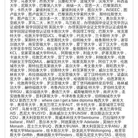
大学，马赛大学，昂热大学，贝桑松大学，波城大学，滨海大学，科西嘉
大学，尼斯大学，巴黎第八大学， 南锡一大，雷恩一大，巴黎第四大
学，卡昂大学，蒙彼利埃三大，蒙彼利埃大学，图尔大学，INSEEC，图
卢兹大学，图卢兹第三大学，巴黎第四大学索邦大学， 斯特拉斯堡大
学，图卢兹三大，波尔多一大，里尔第三大学，里昂三大，奥尔良大学，
亚眠大学，罗马二大，米兰大学，马兰欧尼，办理德国毕业证文凭学历认
证成绩单 留学回国证明 英国大学： 办理英国毕业证文凭学历认证成绩单
留学回国证明使馆认证纽卡斯尔大学，帝国理工学院，巴斯大学，埃克塞
特大学，伦敦大学学院UCL，华威大学，约克大学，兰卡斯特 大学，萨
里大学，莱斯特大学，布里斯托大学，伯明翰大学，格鲁斯特大学，谢菲
尔德大学，南安普顿大学，拉夫堡大学，爱丁堡大学，诺丁汉大学，伦敦
大学亚非学院 SOAS，格拉斯哥大学，曼彻斯特大学，伦敦国王学院
KCL，皇家霍洛威大学RHUL，阿斯顿大学，利兹大学，萨塞克斯大学，
卡迪夫大学，伦敦艺术大学，雷丁大学，肯特 大学，利物浦大学，伦敦
玛丽女王学院QMUL，赫瑞瓦特大学，埃塞克斯大学，阿伯丁大学，伦敦
城市大学，斯特拉思克莱德大学，基尔大学，考文垂大学，斯旺西大学，
邓迪大学，阿伯泰大学，切斯特大学，朴茨茅斯大学，威尔士班戈大学，
林肯大学，布拉德福德大学，北安普顿大学，诺丁汉特伦特大学，诺森比
亚大学，赫尔大学，约 克圣约翰大学，哈德斯菲尔德大学，伯恩茅斯大
学，伦敦商学院大学，罗汉普顿大学，爱丁堡玛格丽特皇后学院，格林威
治大学，赫特福德大学，布鲁内尔大学，德蒙福 特大学，罗伯特戈登大
学RGU，索尔福德大学，桑德兰大学，威斯敏斯特大学，南岸大学，圣
安德鲁斯大学，普利茅斯大学，牛津布鲁克斯大学，伯明翰城市大学
BCU 新西兰大学： where can I get a fake diploma 梅西大学，林肯大
学，奥塔哥大学，奥克兰理工大学AUT，怀卡托大学，基督城理工学院
CPIT，马努卡理工学院，坎特伯雷大学，奥克兰大学，奥克兰商学院
AIS，悉尼大 学USYD，新南威尔士大学UNSW，查尔斯达尔文大学
CDU，澳大利亚联邦大学，斯威本科技大学Swinburne，巴拉瑞特大学
ballarat，RMIT，墨尔本大学，阿德莱德大学 Adelaide，莫纳什大学
Monash，昆士兰大学UQ，西澳大学UWA，澳大利亚国立大学ANU，麦
考瑞大学Macquarie，纽卡斯尔大学，卧龙岗大学Wollongong，格里菲
斯大学 Griffith，弗林德斯大学Flinders，塔斯马尼亚大学UTAS，堪培拉