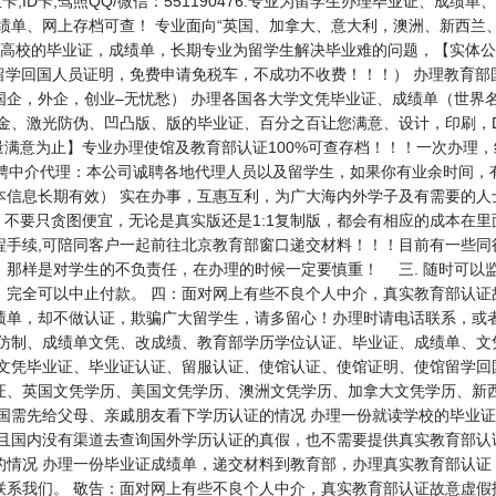
学生卡,ID卡,驾照QQ/微信：551190476.专业为留学生办理毕业证、
成绩单、网上存档可查！ 专业面向“英国、加拿大、意大利，澳洲、新西兰
国外各高校的毕业证，成绩单，长期专业为留学生解决毕业难的问题，【实体公司，值
（即留学回国人员证明，免费申请免税车，不成功不收费！！！） 办理教育
企，外企，创业–无忧愁） 办理各国各大学文凭毕业证、成绩单（世界
金、激光防伪、凹凸版、版的毕业证、百分之百让您满意、设计，印刷，D
量满意为止】专业办理使馆及教育部认证100%可查存档！！！一次办理
76 ★★招聘中介代理：本公司诚聘各地代理人员以及留学生，如果你有业余时
本信息长期有效） 实在办事，互惠互利，为广大海内外学子及有需要的人
不要只贪图便宜，无论是真实版还是1:1复制版，都会有相应的成本在
手续,可陪同客户一起前往北京教育部窗口递交材料！！！目前有一些同行
。那样是对学生的不负责任，在办理的时候一定要慎重！ 三. 随时可以
，完全可以中止付款。 四：面对网上有些不良个人中介，真实教育部认证
绩单，却不做认证，欺骗广大留学生，请多留心！办理时请电话联系，或
、仿制、成绩单文凭、改成绩、教育部学历学位认证、毕业证、成绩单、文
、文凭毕业证、毕业证认证、留服认证、使馆认证、使馆证明、使馆留学回
国文凭学历、美国文凭学历、澳洲文凭学历、加拿大文凭学历、新西兰学历认证等
国需先给父母、亲戚朋友看下学历认证的情况 办理一份就读学校的毕业证
而且国内没有渠道去查询国外学历认证的真假，也不需要提供真实教育部认
情况 办理一份毕业证成绩单，递交材料到教育部，办理真实教育部认证 
联系我们。 敬告：面对网上有些不良个人中介，真实教育部认证故意虚假