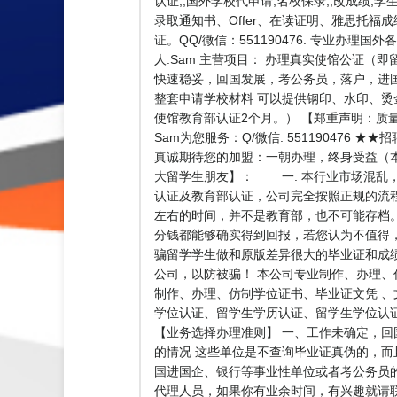
认证,,国外学校代申请,名校保录,,改成绩,
录取通知书、Offer、在读证明、雅思托福
证。QQ/微信：551190476. 专业办理
人:Sam 主营项目： 办理真实使馆公证
快速稳妥，回国发展，考公务员，落户，进国
整套申请学校材料 可以提供钢印、水印、烫
使馆教育部认证2个月。） 【郑重声明：质
Sam为您服务：Q/微信: 5511904
真诚期待您的加盟：一朝办理，终身受益（
大留学生朋友】： 一. 本行业市场混乱，
认证及教育部认证，公司完全按照正规的流程
左右的时间，并不是教育部，也不可能存档
分钱都能够确实得到回报，若您认为不值得
骗留学学生做和原版差异很大的毕业证和成
公司，以防被骗！ 本公司专业制作、办理
制作、办理、仿制学位证书、毕业证文凭 
学位认证、留学生学历认证、留学生学位认证、英
【业务选择办理准则】 一、工作未确定，回
的情况 这些单位是不查询毕业证真伪的，
国进国企、银行等事业性单位或者考公务员的
代理人员，如果你有业余时间，有兴趣就请