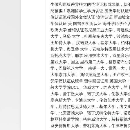
生做和原版差异很大的毕业证和成绩单，却
防被骗！澳洲留学生学历认证 澳洲学历认证/
位认证流程国外文凭认证 澳洲认证 新加坡文
学位认证 美 国留学学历认证 海外学历学位
欧洲大学 使馆认证慕尼黑工业大学，哥廷
大学，马堡 大学，杜塞尔多夫大学，波鸿
图加特大学， 汉诺威大学，基尔大学，柏
梅大学，奥登堡 大学，安哈尔特应用技术
斯托克大学，耶拿 应用技术大学，汉堡音
第戎大学，国立 里昂第二大学，格勒诺布
学，巴黎第八大学， 南锡一大，雷恩一大，
大学索邦大学， 斯特拉斯堡大学，图卢兹
凭学历认证成绩单 留学回国证明 英国大学
敦大学学院UCL，华威大学，约克大学，兰
大学，爱丁堡大学，诺丁汉大学，伦敦大学亚
塞克斯大学，卡迪夫大学，伦敦艺术大学，雷
学，斯特拉思克莱德大学，基尔大学，考文
学，北安普顿大学，诺丁汉特伦特大学，诺
格丽特皇后学院，格林威治大学，赫特福德
圣安德鲁斯大学，普利茅斯大学，牛津布鲁克斯大学，