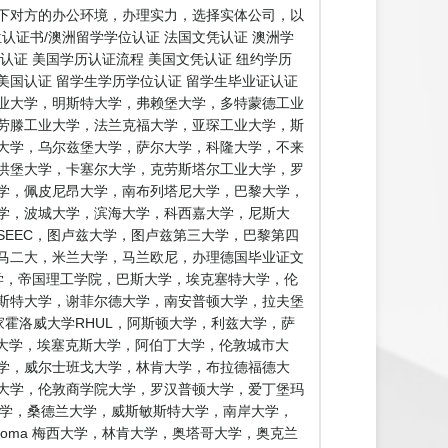
下对方的办公环境，办理实力，选择实体公司，以
认证书/澳洲留学学位认证 法国文凭认证 澳洲学
证认证 美国学历认证流程 美国文凭认证 纽约学历
 美国认证 留学生学历学位认证 留学生毕业证认证
业大学，明斯特大学，弗赖堡大学，多特蒙德工业
劳滕工业大学，法兰克福大学，亚琛工业大学，斯
大学，乌尔兹堡大学，萨尔大学，科隆大学，不来
洪堡大学，卡塞尔大学，克劳斯塔尔工业大学，罗
学，佩皮尼昂大学，南布列塔尼大学，巴黎大学，
学，波城大学，滨海大学，科西嘉大学，尼斯大
SEEC，图卢兹大学，图卢兹第三大学，巴黎第四
马二大，米兰大学，马兰欧尼，办理德国毕业证文
学，帝国理工学院，巴斯大学，埃克塞特大学，伦
鲁斯特大学，谢菲尔德大学，南安普顿大学，拉夫堡
家霍洛威大学RHUL，阿斯顿大学，利兹大学，萨
特大学，埃塞克斯大学，阿伯丁大学，伦敦城市大
学，威尔士班戈大学，林肯大学，布拉德福德大
大学，伦敦商学院大学，罗汉普顿大学，爱丁堡玛
大学，桑德兰大学，威斯敏斯特大学，南岸大学，
diploma 梅西大学，林肯大学，奥塔哥大学，奥克兰