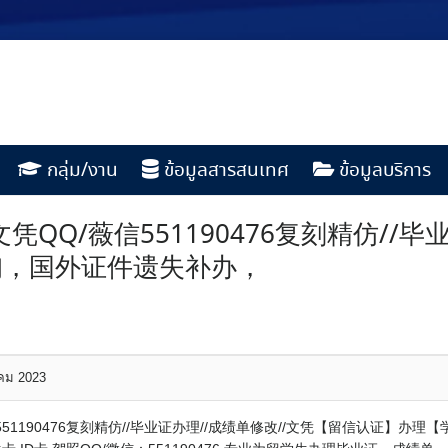
กลุ่ม/งาน
ข้อมูลสารสนเทศ
ข้อมูลบริการ
QQ/薇信551190476复刻精仿//毕
询，国外证件遗失补办，
าคม 2023
51190476复刻精仿//毕业证办理//成绩单修改//文凭【留信认证】