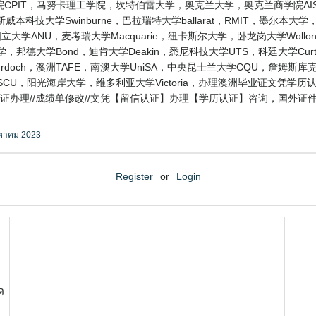
CPIT，马努卡理工学院，坎特伯雷大学，奥克兰大学，奥克兰商学院AIS
技大学Swinburne，巴拉瑞特大学ballarat，RMIT，墨尔本大学，阿
ANU，麦考瑞大学Macquarie，纽卡斯尔大学，卧龙岗大学Wollongo
大学，邦德大学Bond，迪肯大学Deakin，悉尼科技大学UTS，科廷大学Cu
Murdoch，澳洲TAFE，南澳大学UniSA，中央昆士兰大学CQU，詹姆斯
SCU，阳光海岸大学，维多利亚大学Victoria，办理澳洲毕业证文凭学
//毕业证办理//成绩单修改//文凭【留信认证】办理【学历认证】咨询，国外
งหาคม 2023
Register
or
Login
ด