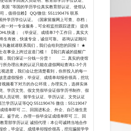
成绩单、使馆留学回国人员证明、教育部学历学位认证、
、美国 ”等国的学历学位真实教育部认证、使馆认
得信赖】 QQ/微信: 551190476 联系
部国外学历学位认证。（国家留服网上可查、存档；
名校一对一专业服务，可全程监控跟踪进度） 提供
HL快递； （毕业证、成绩单7个工作日，真实大
，终生有效，快速专业，诚信可靠。 咨询认证顾问
间，有兴趣就请联系我们，我们会给到您的回报！ ★
士在事业上跨过这道门槛！ 【我们真诚的提醒广
里面，我们保证一分钱一分货！ 二. 真实的使馆
所办理出来的认证只能在虚假网站查询1-3个月
监视进度，我们会让您清楚看到，你所投入的每一
故意虚假报价，毕业证、成绩单却报价很高，挖坑
者视频看下对方的办公环境，办理实力，选择实体
凭、学历文凭、假文凭假毕业证假学历书制作、假
国人员证明、留学生认证、学历认证、文凭认证
QQ:551190476 微信：55119047
成绩单即可 二、回国进私企、外企、自己做生意
证。鉴于此，办理一份毕业证成绩单即可 三、回
教育部学历认证 诚招代理：本公司诚聘当地合作
报价，毕业证、成绩单却报价很高，挖坑骗留学学