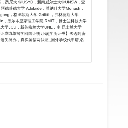
，悉尼大 学USYD，新南威尔士大学UNSW，查
德莱德大学 Adelaide，莫纳什大学Monash，
ng，格里菲斯大学 Griffith，弗林德斯大学
rtin，墨尔本皇家理工学院 RMIT，昆士兰科技大学
库克大学JCU，新英格兰大学UNE，南 昆士兰大学
历认证成绩单留学回国证明订做[学历证书】买迈阿密
证件遗失补办，真实留信网认证,,国外学校代申请,名