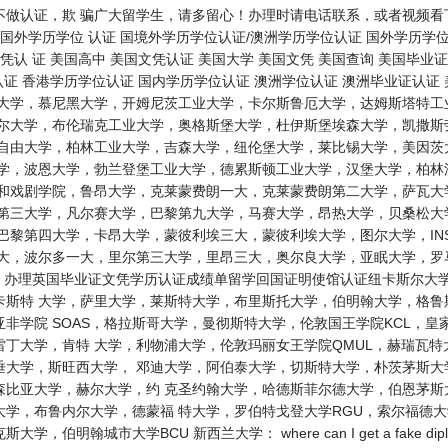
不做认证，欺 骗广大留学生，请多留心！办理时请电话联系，或者视频看
国外学历学位 认证 国境外学历学位认证/澳洲学历学位认证 国外学历学位
凭认 证 美国高中 美国文凭认证 美国大学 美国文凭 美国查询 美国毕业
认证 香港学历学位认证 国内学历学位认证 澳洲学位认证 澳洲毕业证认证
根大学，慕尼黑大学，开姆尼茨工业大学，卡尔斯鲁厄大学，达姆斯塔特工
鲁尔大学，布伦瑞克工业大学，奥格斯堡大学，杜伊斯堡埃森大学，凯撒斯
林自由大学，柏林工业大学，吉森大学，纽伦堡大学，莱比锡大学，美因茨
大学，波恩大学，勃兰登堡工业大学，德累斯顿工业大学，汉堡大学，柏林
乐和戏剧学院，鲁昂大学，克莱蒙费朗一大，克莱蒙费朗第二大学，萨瓦大
尔第三大学，凡尔赛大学，巴黎第九大学，马赛大学，昂热大学，贝桑松大
巴黎第四大学，卡昂大学，蒙彼利埃三大，蒙彼利埃大学，图尔大学，IN
三大，波尔多一大，里尔第三大学，里昂三大，奥尔良大学，亚眠大学，罗
： 办理英国毕业证文凭学历认证成绩单留学回国证明使馆认证纽卡斯尔大
卡斯特 大学，萨里大学，莱斯特大学，布里斯托大学，伯明翰大学，格
非学院 SOAS，格拉斯哥大学，曼彻斯特大学，伦敦国王学院KCL，皇
丁大学，肯特 大学，利物浦大学，伦敦玛丽女王学院QMUL，赫瑞瓦
垂大学，斯旺西大学， 邓迪大学，阿伯泰大学，切斯特大学，朴茨茅斯大
森比亚大学，赫尔大学，约 克圣约翰大学，哈德斯菲尔德大学，伯恩茅斯
大学，布鲁内尔大学，德蒙福 特大学，罗伯特戈登大学RGU，索尔福德
伯明翰城市大学BCU 新西兰大学： where can I get a fake 