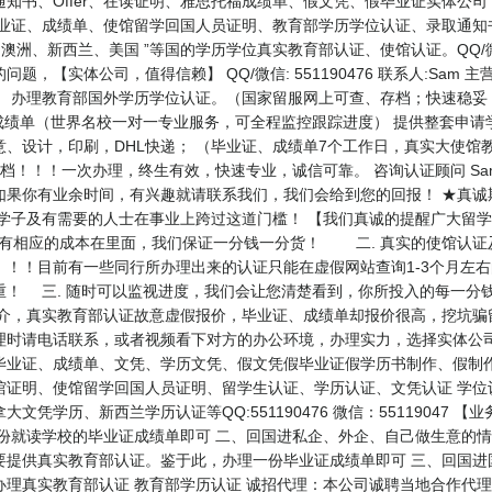
知书、Offer、在读证明、雅思托福成绩单、假文凭、假毕业证实体公
生办理毕业证、成绩单、使馆留学回国人员证明、教育部学历学位认证、录取通知
洲、新西兰、美国 ”等国的学历学位真实教育部认证、使馆认证。QQ/微信：
，【实体公司，值得信赖】 QQ/微信: 551190476 联系人:Sam
） 办理教育部国外学历学位认证。（国家留服网上可查、存档；快速稳妥
成绩单（世界名校一对一专业服务，可全程监控跟踪进度） 提供整套申请
、设计，印刷，DHL快递； （毕业证、成绩单7个工作日，真实大使馆
！！！一次办理，终生有效，快速专业，诚信可靠。 咨询认证顾问 Sam为您服
如果你有业余时间，有兴趣就请联系我们，我们会给到您的回报！ ★真诚
外学子及有需要的人士在事业上跨过这道门槛！ 【我们真诚的提醒广大留
会有相应的成本在里面，我们保证一分钱一分货！ 二. 真实的使馆认证
！！！目前有一些同行所办理出来的认证只能在虚假网站查询1-3个月左
重！ 三. 随时可以监视进度，我们会让您清楚看到，你所投入的每一分
中介，真实教育部认证故意虚假报价，毕业证、成绩单却报价很高，挖坑骗
理时请电话联系，或者视频看下对方的办公环境，办理实力，选择实体公司
毕业证、成绩单、文凭、学历文凭、假文凭假毕业证假学历书制作、假制作
馆证明、使馆留学回国人员证明、留学生认证、学历认证、文凭认证 学位
凭学历、新西兰学历认证等QQ:551190476 微信：55119047 
份就读学校的毕业证成绩单即可 二、回国进私企、外企、自己做生意的情
要提供真实教育部认证。鉴于此，办理一份毕业证成绩单即可 三、回国进
办理真实教育部认证 教育部学历认证 诚招代理：本公司诚聘当地合作代