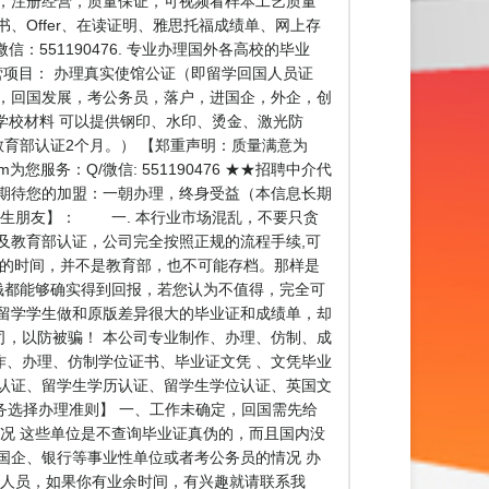
司，注册经营，质量保证，可视频看样本工艺质量
书、Offer、在读证明、雅思托福成绩单、网上存
551190476. 专业办理国外各高校的毕业
 主营项目： 办理真实使馆公证（即留学回国人员证
，回国发展，考公务员，落户，进国企，外企，创
学校材料 可以提供钢印、水印、烫金、激光防
教育部认证2个月。） 【郑重声明：质量满意为
务：Q/微信: 551190476 ★★招聘中介代
期待您的加盟：一朝办理，终身受益（本信息长期
学生朋友】： 一. 本行业市场混乱，不要只贪
及教育部认证，公司完全按照正规的流程手续,可
右的时间，并不是教育部，也不可能存档。那样是
钱都能够确实得到回报，若您认为不值得，完全可
留学学生做和原版差异很大的毕业证和成绩单，却
，以防被骗！ 本公司专业制作、办理、仿制、成
、办理、仿制学位证书、毕业证文凭 、文凭毕业
认证、留学生学历认证、留学生学位认证、英国文
【业务选择办理准则】 一、工作未确定，回国需先给
况 这些单位是不查询毕业证真伪的，而且国内没
国企、银行等事业性单位或者考公务员的情况 办
理人员，如果你有业余时间，有兴趣就请联系我