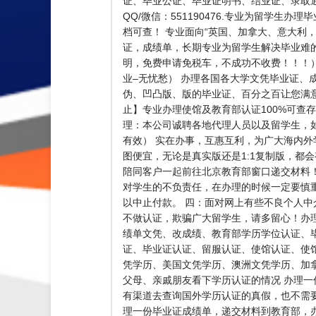
证、毕业公证、毕业证明书、结业证、录取通
QQ/微信：551190476.专业为留学
档可查！ 专业面向“英国、加拿大、意大利，澳
证，成绩单，长期专业为留学生解决毕业难的问题
明，免费申请免税车，不成功不收费！！！
业–无忧愁） 办理各国各大学文凭毕业证、
伪、凹凸版、版的毕业证、百分之百让您满意
止】专业办理使馆及教育部认证100%可查存档
理：本公司诚聘各地代理人员以及留学生，
有效） 实在办事，互惠互利，为广大海内
图便宜，无论是真实版还是1:1复制版，都
陪同客户一起前往北京教育部窗口递交材料
对学生的不负责任，在办理的时候一定要慎
以中止付款。 四：面对网上有些不良个人
不做认证，欺骗广大留学生，请多留心！办
绩单文凭、改成绩、教育部学历学位认证、
证、毕业证认证、留服认证、使馆认证、使
凭学历、美国文凭学历、澳洲文凭学历、加拿大文
父母、亲戚朋友看下学历认证的情况 办理一
有渠道去查询国外学历认证的真假，也不需
理一份毕业证成绩单，递交材料到教育部，