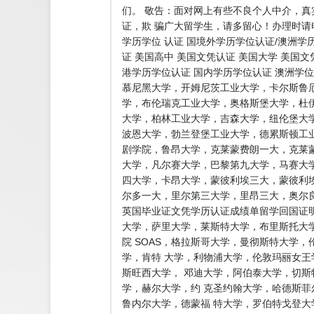
们。 敬告：面对网上有些不良个人中介，
证，欺 骗广大留学生，请多留心！办理时请
学历学位 认证 国境外学历学位认证/澳洲学
证 美国高中 美国文凭认证 美国大学 美国文
港学历学位认证 国内学历学位认证 澳洲学位
慕尼黑大学，开姆尼茨工业大学，卡尔斯鲁
学，布伦瑞克工业大学，奥格斯堡大学，杜
大学，柏林工业大学，吉森大学，纽伦堡大
波恩大学，勃兰登堡工业大学，德累斯顿工
剧学院，鲁昂大学，克莱蒙费朗一大，克莱
大学，凡尔赛大学，巴黎第九大学，马赛大
四大学，卡昂大学，蒙彼利埃三大，蒙彼利埃
尔多一大，里尔第三大学，里昂三大，奥尔良
英国毕业证文凭学历认证成绩单留学回国证
大学，萨里大学，莱斯特大学，布里斯托大
院 SOAS，格拉斯哥大学，曼彻斯特大学
学，肯特 大学，利物浦大学，伦敦玛丽女王
斯旺西大学， 邓迪大学，阿伯泰大学，切
学，赫尔大学，约 克圣约翰大学，哈德斯
鲁内尔大学，德蒙福 特大学，罗伯特戈登