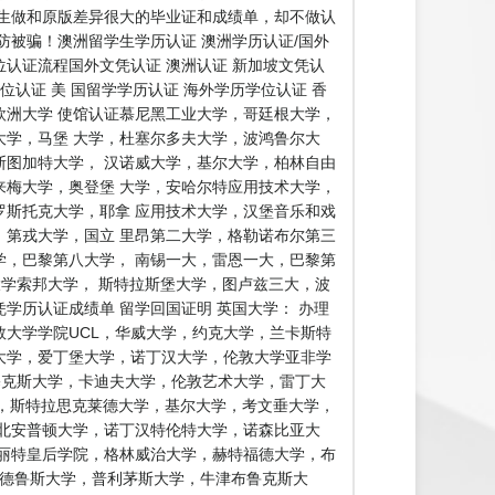
生做和原版差异很大的毕业证和成绩单，却不做认
被骗！澳洲留学生学历认证 澳洲学历认证/国外
位认证流程国外文凭认证 澳洲认证 新加坡文凭认
位认证 美 国留学学历认证 海外学历学位认证 香
 欧洲大学 使馆认证慕尼黑工业大学，哥廷根大学，
学，马堡 大学，杜塞尔多夫大学，波鸿鲁尔大
图加特大学， 汉诺威大学，基尔大学，柏林自由
梅大学，奥登堡 大学，安哈尔特应用技术大学，
斯托克大学，耶拿 应用技术大学，汉堡音乐和戏
第戎大学，国立 里昂第二大学，格勒诺布尔第三
，巴黎第八大学， 南锡一大，雷恩一大，巴黎第
大学索邦大学， 斯特拉斯堡大学，图卢兹三大，波
历认证成绩单 留学回国证明 英国大学： 办理
大学学院UCL，华威大学，约克大学，兰卡斯特
大学，爱丁堡大学，诺丁汉大学，伦敦大学亚非学
萨塞克斯大学，卡迪夫大学，伦敦艺术大学，雷丁大
学，斯特拉思克莱德大学，基尔大学，考文垂大学，
北安普顿大学，诺丁汉特伦特大学，诺森比亚大
丽特皇后学院，格林威治大学，赫特福德大学，布
安德鲁斯大学，普利茅斯大学，牛津布鲁克斯大