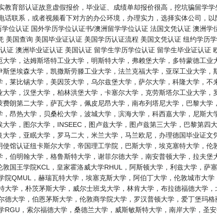
真实教育部认证故意虚假报价，毕业证、成绩单却报价很高，挖坑骗留学学
电话联系，或者视频看下对方的办公环境，办理实力，选择实体公司，以防
历学位认证 国外学历学位认证书/澳洲留学学位认证 法国文凭认证 澳洲学
凭 美国查询 美国毕业证认证 美国学历认证流程 美国文凭认证 纽约学历学
认证 澳洲毕业证认证 美国认证 留学生学历学位认证 留学生毕业证认证
厄大学，达姆斯塔特工业大学，明斯特大学，弗赖堡大学，多特蒙德工业大
伊斯堡埃森大学，凯撒斯劳滕工业大学，法兰克福大学，亚琛工业大学，斯
学，莱比锡大学，美因茨大学，乌尔兹堡大学，萨尔大学，科隆大学，不来
业大学，汉堡大学，柏林洪堡大学，卡塞尔大学，克劳斯塔尔工业大学，罗
蒙费朗第二大学，萨瓦大学，佩皮尼昂大学，南布列塔尼大学，巴黎大学，
学，昂热大学，贝桑松大学，波城大学，滨海大学，科西嘉大学，尼斯大学
大学，图尔大学，INSEEC，图卢兹大学，图卢兹第三大学，巴黎第四
大学，亚眠大学，罗马二大，米兰大学，马兰欧尼，办理德国毕业证文凭学
明使馆认证纽卡斯尔大学，帝国理工学院，巴斯大学，埃克塞特大学，伦敦
学，伯明翰大学，格鲁斯特大学，谢菲尔德大学，南安普顿大学，拉夫堡
，伦敦国王学院KCL，皇家霍洛威大学RHUL，阿斯顿大学，利兹大学，
学院QMUL，赫瑞瓦特大学，埃塞克斯大学，阿伯丁大学，伦敦城市大
斯特大学，朴茨茅斯大学，威尔士班戈大学，林肯大学，布拉德福德大学，
菲尔德大学，伯恩茅斯大学，伦敦商学院大学，罗汉普顿大学，爱丁堡玛格
大学RGU，索尔福德大学，桑德兰大学，威斯敏斯特大学，南岸大学，圣