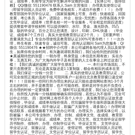
证，成绩单，长期专业为留学生解决毕业难的问题，【实体公司，值得信
赖】 QQ/微信: 551190476 联系人:Sam 主营项目： 办理真实使馆公证
（即留学回国人员证明，免费申请免税车，不成功不收费！！！） 办理
教育部国外学历学位认证。（国家留服网上可查、存档；快速稳妥，回国
发展，考公务员，落户，进国企，外企，创业–无忧愁） 办理各国各大学
文凭毕业证、成绩单（世界名校一对一专业服务，可全程监控跟踪进度）
提供整套申请学校材料 可以提供钢印、水印、烫金、激光防伪、凹凸
版、版的毕业证、百分之百让您满意、设计，印刷，DHL快递； （毕业
证、成绩单7个工作日，真实大使馆教育部认证2个月。） 【郑重声明：
质量满意为止】专业办理使馆及教育部认证100%可查存档！！！一次办
理，终生有效，快速专业，诚信可靠。 咨询认证顾问 Sam为您服务：Q/
微信: 551190476 ★★招聘中介代理：本公司诚聘各地代理人员以及留学
生，如果你有业余时间，有兴趣就请联系我们，我们会给到您的回报！
★真诚期待您的加盟：一朝办理，终身受益（本信息长期有效） 实在办
事，互惠互利，为广大海内外学子及有需要的人士在事业上跨过这道门
槛！ 【我们真诚的提醒广大留学生朋友】： 一. 本行业市场混乱，不
要只贪图便宜，无论是真实版还是1:1复制版，都会有相应的成本在里
面，我们保证一分钱一分货！ 二. 真实的使馆认证及教育部认证，公
司完全按照正规的流程手续,可陪同客户一起前往北京教育部窗口递交材
料！！！目前有一些同行所办理出来的认证只能在虚假网站查询1-3个月
左右的时间，并不是教育部，也不可能存档。那样是对学生的不负责任，
在办理的时候一定要慎重！ 三. 随时可以监视进度，我们会让您清楚看
到，你所投入的每一分钱都能够确实得到回报，若您认为不值得，完全可
以中止付款。 四：面对网上有些不良个人中介，真实教育部认证故意虚
假报价，毕业证、成绩单却报价很高，挖坑骗留学学生做和原版差异很大
的毕业证和成绩单，却不做认证，欺骗广大留学生，请多留心！办理时请
电话联系，或者视频看下对方的办公环境，办理实力，选择实体公司，以
防被骗！ 本公司专业制作、办理、仿制、成绩单文凭、改成绩、教育部
学历学位认证、毕业证、成绩单、文凭、学历文凭、假文凭假毕业证假学
历书制作、假制作、办理、仿制学位证书、毕业证文凭 、文凭毕业证、
毕业证认证、留服认证、使馆认证、使馆证明、使馆留学回国人员证明、
留学生认证、学历认证、文凭认证 学位认证、留学生学历认证、留学生