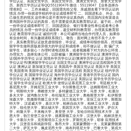
学位认证、英国文凭学历、美国文凭学历、澳洲文凭学历、加拿大文凭学
历、新西兰学历认证等QQ:551190476 微信：55119047 【业务选择办
理准则】 一、工作未确定，回国需先给父母、亲戚朋友看下学历认证的
情况 办理一份就读学校的毕业证成绩单即可 二、回国进私企、外企、自
己做生意的情况 这些单位是不查询毕业证真伪的，而且国内没有渠道去
查询国外学历认证的真假，也不需要提供真实教育部认证。鉴于此，办理
一份毕业证成绩单即可 三、回国进国企、银行等事业性单位或者考公务
员的情况 办理一份毕业证成绩单，递交材料到教育部，办理真实教育部
认证 教育部学历认证 诚招代理：本公司诚聘当地合作代理人员，如果你
有业余时间，有兴趣就请联系我们。 敬告：面对网上有些不良个人中
介，真实教育部认证故意虚假报价，毕业证、成绩单却报价很高，挖坑骗
留学学生做和原版差异很大的毕业证和成绩单，却不做认证，欺 骗广大
留学生，请多留心！办理时请电话联系，或者视频看下对方的办公环境，
办理实力，选择实体公司，以防被骗！澳洲留学生学历认证 澳洲学历认
证/国外学历学位 认证 国境外学历学位认证/澳洲学历学位认证 国外学历
学位认证书/澳洲留学学位认证 法国文凭认证 澳洲学位认证流程国外文凭
认证 澳洲认证 新加坡文凭认 证 美国高中 美国文凭认证 美国大学 美国文
凭 美国查询 美国毕业证认证 美国学历认证流程 美国文凭认证 纽约学历
学位认证 美 国留学学历认证 海外学历学位认证 香港学历学位认证 国内
学历学位认证 澳洲学位认证 澳洲毕业证认证 美国认证 留学生学历学位认
证 留学生毕业证认证 欧洲大学 使馆认证慕尼黑工业大学，哥廷根大学，
慕尼黑大学，开姆尼茨工业大学，卡尔斯鲁厄大学，达姆斯塔特工业大
学，明斯特大学，弗赖堡大学，多特蒙德工业大学，马堡 大学，杜塞尔
多夫大学，波鸿鲁尔大学，布伦瑞克工业大学，奥格斯堡大学，杜伊斯堡
埃森大学，凯撒斯劳滕工业大学，法兰克福大学，亚琛工业大学，斯图加
特大学， 汉诺威大学，基尔大学，柏林自由大学，柏林工业大学，吉森
大学，纽伦堡大学，莱比锡大学，美因茨大学，乌尔兹堡大学，萨尔大
学，科隆大学，不来梅大学，奥登堡 大学，安哈尔特应用技术大学，波
恩大学，勃兰登堡工业大学，德累斯顿工业大学，汉堡大学，柏林洪堡大
学，卡塞尔大学，克劳斯塔尔工业大学，罗斯托克大学，耶拿 应用技术
大学，汉堡音乐和戏剧学院，鲁昂大学，克莱蒙费朗一大，克莱蒙费朗第
二大学，萨瓦大学，佩皮尼昂大学，南布列塔尼大学，巴黎大学，第戎大