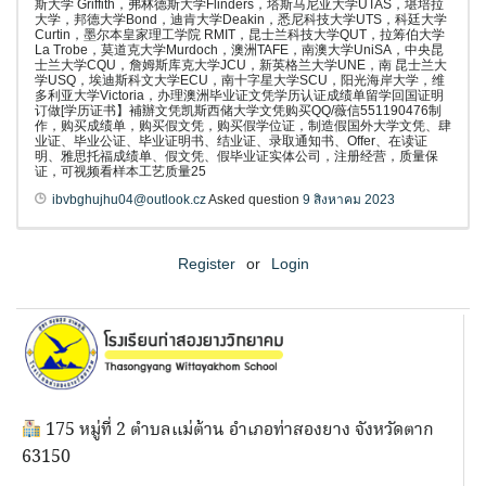
斯大学 Griffith，弗林德斯大学Flinders，塔斯马尼亚大学UTAS，堪培拉
大学，邦德大学Bond，迪肯大学Deakin，悉尼科技大学UTS，科廷大学
Curtin，墨尔本皇家理工学院 RMIT，昆士兰科技大学QUT，拉筹伯大学
La Trobe，莫道克大学Murdoch，澳洲TAFE，南澳大学UniSA，中央昆
士兰大学CQU，詹姆斯库克大学JCU，新英格兰大学UNE，南 昆士兰大
学USQ，埃迪斯科文大学ECU，南十字星大学SCU，阳光海岸大学，维
多利亚大学Victoria，办理澳洲毕业证文凭学历认证成绩单留学回国证明
订做[学历证书】補辦文凭凯斯西储大学文凭购买QQ/薇信551190476制
作，购买成绩单，购买假文凭，购买假学位证，制造假国外大学文凭、肆
业证、毕业公证、毕业证明书、结业证、录取通知书、Offer、在读证
明、雅思托福成绩单、假文凭、假毕业证实体公司，注册经营，质量保
证，可视频看样本工艺质量25
ibvbghujhu04@outlook.cz
Asked question
9 สิงหาคม 2023
Register
or
Login
175 หมู่ที่ 2 ตำบลแม่ต้าน อำเภอท่าสองยาง จังหวัดตาก
63150