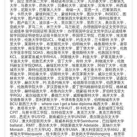
学，国立 里昂第二大学，格勒诺布尔第三大学，凡尔赛大学，巴黎第九
大学，马赛大学，昂热大学，贝桑松大学，波城大学，滨海大学，科西嘉
大学，尼斯大学，巴黎第八大学， 南锡一大，雷恩一大，巴黎第四大
学，卡昂大学，蒙彼利埃三大，蒙彼利埃大学，图尔大学，INSEEC，图
卢兹大学，图卢兹第三大学，巴黎第四大学索邦大学， 斯特拉斯堡大
学，图卢兹三大，波尔多一大，里尔第三大学，里昂三大，奥尔良大学，
亚眠大学，罗马二大，米兰大学，马兰欧尼，办理德国毕业证文凭学历认
证成绩单 留学回国证明 英国大学： 办理英国毕业证文凭学历认证成绩单
留学回国证明使馆认证纽卡斯尔大学，帝国理工学院，巴斯大学，埃克塞
特大学，伦敦大学学院UCL，华威大学，约克大学，兰卡斯特 大学，萨
里大学，莱斯特大学，布里斯托大学，伯明翰大学，格鲁斯特大学，谢菲
尔德大学，南安普顿大学，拉夫堡大学，爱丁堡大学，诺丁汉大学，伦敦
大学亚非学院 SOAS，格拉斯哥大学，曼彻斯特大学，伦敦国王学院
KCL，皇家霍洛威大学RHUL，阿斯顿大学，利兹大学，萨塞克斯大学，
卡迪夫大学，伦敦艺术大学，雷丁大学，肯特 大学，利物浦大学，伦敦
玛丽女王学院QMUL，赫瑞瓦特大学，埃塞克斯大学，阿伯丁大学，伦敦
城市大学，斯特拉思克莱德大学，基尔大学，考文垂大学，斯旺西大学，
邓迪大学，阿伯泰大学，切斯特大学，朴茨茅斯大学，威尔士班戈大学，
林肯大学，布拉德福德大学，北安普顿大学，诺丁汉特伦特大学，诺森比
亚大学，赫尔大学，约 克圣约翰大学，哈德斯菲尔德大学，伯恩茅斯大
学，伦敦商学院大学，罗汉普顿大学，爱丁堡玛格丽特皇后学院，格林威
治大学，赫特福德大学，布鲁内尔大学，德蒙福 特大学，罗伯特戈登大
学RGU，索尔福德大学，桑德兰大学，威斯敏斯特大学，南岸大学，圣
安德鲁斯大学，普利茅斯大学，牛津布鲁克斯大学，伯明翰城市大学
BCU 新西兰大学： where can I get a fake diploma 梅西大学，林肯大
学，奥塔哥大学，奥克兰理工大学AUT，怀卡托大学，基督城理工学院
CPIT，马努卡理工学院，坎特伯雷大学，奥克兰大学，奥克兰商学院
AIS，悉尼大 学USYD，新南威尔士大学UNSW，查尔斯达尔文大学
CDU，澳大利亚联邦大学，斯威本科技大学Swinburne，巴拉瑞特大学
ballarat，RMIT，墨尔本大学，阿德莱德大学 Adelaide，莫纳什大学
Monash，昆士兰大学UQ，西澳大学UWA，澳大利亚国立大学ANU，麦
考瑞大学Macquarie，纽卡斯尔大学，卧龙岗大学Wollongong，格里菲