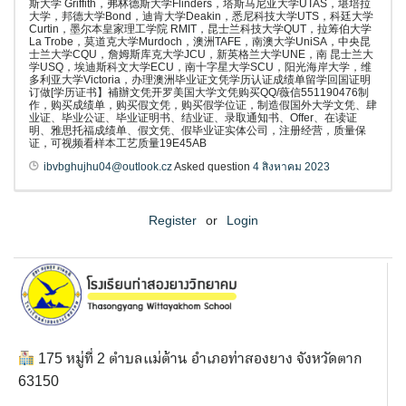
斯大学 Griffith，弗林德斯大学Flinders，塔斯马尼亚大学UTAS，堪培拉
大学，邦德大学Bond，迪肯大学Deakin，悉尼科技大学UTS，科廷大学
Curtin，墨尔本皇家理工学院 RMIT，昆士兰科技大学QUT，拉筹伯大学
La Trobe，莫道克大学Murdoch，澳洲TAFE，南澳大学UniSA，中央昆
士兰大学CQU，詹姆斯库克大学JCU，新英格兰大学UNE，南 昆士兰大
学USQ，埃迪斯科文大学ECU，南十字星大学SCU，阳光海岸大学，维
多利亚大学Victoria，办理澳洲毕业证文凭学历认证成绩单留学回国证明
订做[学历证书】補辦文凭开罗美国大学文凭购买QQ/薇信551190476制
作，购买成绩单，购买假文凭，购买假学位证，制造假国外大学文凭、肆
业证、毕业公证、毕业证明书、结业证、录取通知书、Offer、在读证
明、雅思托福成绩单、假文凭、假毕业证实体公司，注册经营，质量保
证，可视频看样本工艺质量19E45AB
ibvbghujhu04@outlook.cz
Asked question
4 สิงหาคม 2023
Register
or
Login
175 หมู่ที่ 2 ตำบลแม่ต้าน อำเภอท่าสองยาง จังหวัดตาก
63150