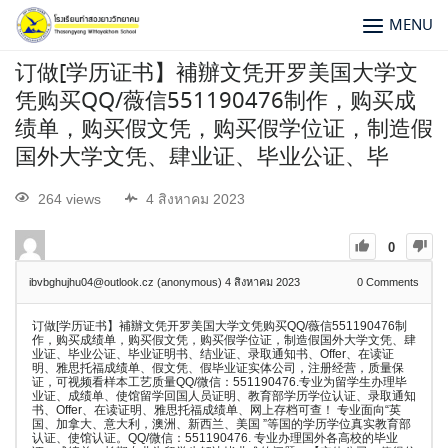
MENU
订做[学历证书】補辦文凭开罗美国大学文
凭购买QQ/薇信551190476制作，购买成
绩单，购买假文凭，购买假学位证，制造假
国外大学文凭、肆业证、毕业公证、毕
264 views
4 สิงหาคม 2023
0
ibvbghujhu04@outlook.cz (anonymous)
4 สิงหาคม 2023
0
Comments
订做[学历证书】補辦文凭开罗美国大学文凭购买QQ/薇信551190476制
作，购买成绩单，购买假文凭，购买假学位证，制造假国外大学文凭、肆
业证、毕业公证、毕业证明书、结业证、录取通知书、Offer、在读证
明、雅思托福成绩单、假文凭、假毕业证实体公司，注册经营，质量保
证，可视频看样本工艺质量QQ/微信：551190476.专业为留学生办理毕
业证、成绩单、使馆留学回国人员证明、教育部学历学位认证、录取通知
书、Offer、在读证明、雅思托福成绩单、网上存档可查！ 专业面向“英
国、加拿大、意大利，澳洲、新西兰、美国 ”等国的学历学位真实教育部
认证、使馆认证。QQ/微信：551190476. 专业办理国外各高校的毕业