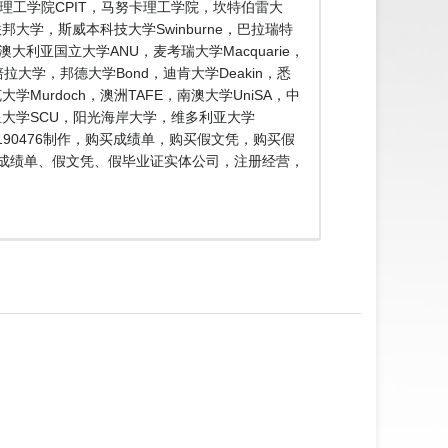
，基督城理工学院CPIT，马努卡理工学院，坎特伯雷大
大学，斯威本科技大学Swinburne，巴拉瑞特
，澳大利亚国立大学ANU，麦考瑞大学Macquarie，
堪培拉大学，邦德大学Bond，迪肯大学Deakin，悉
学Murdoch，澳洲TAFE，南澳大学UniSA，中
星大学SCU，阳光海岸大学，维多利亚大学
1190476制作，购买成绩单，购买假文凭，购买假
福成绩单、假文凭、假毕业证实体公司，注册经营，