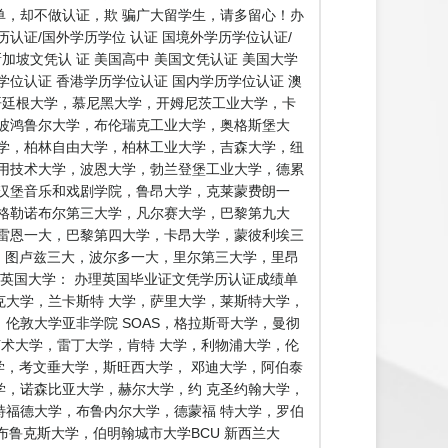
，却不做认证，欺 骗广大留学生，请多留心！办
证/国外学历学位 认证 国境外学历学位认证/
加坡文凭认 证 美国高中 美国文凭认证 美国大学
学位认证 香港学历学位认证 国内学历学位认证 澳
，哥廷根大学，慕尼黑大学，开姆尼茨工业大学，卡
波鸿鲁尔大学，布伦瑞克工业大学，奥格斯堡大
学，柏林自由大学，柏林工业大学，吉森大学，纽
用技术大学，波恩大学，勃兰登堡工业大学，德累
汉堡音乐和戏剧学院，鲁昂大学，克莱蒙费朗一
格勒诺布尔第三大学，凡尔赛大学，巴黎第九大
雷恩一大，巴黎第四大学，卡昂大学，蒙彼利埃三
学，图卢兹三大，波尔多一大，里尔第三大学，里昂
英国大学： 办理英国毕业证文凭学历认证成绩单
克大学，兰卡斯特 大学，萨里大学，莱斯特大学，
伦敦大学亚非学院 SOAS，格拉斯哥大学，曼彻
艺术大学，雷丁大学，肯特 大学，利物浦大学，伦
学，考文垂大学，斯旺西大学， 邓迪大学，阿伯泰
，诺森比亚大学，赫尔大学，约 克圣约翰大学，
福德大学，布鲁内尔大学，德蒙福 特大学，罗伯
鲁克斯大学，伯明翰城市大学BCU 新西兰大