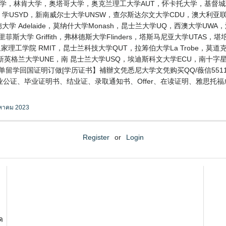
 diploma 梅西大学，林肯大学，奥塔哥大学，奥克兰理工大学AUT，怀卡托大学
学USYD，新南威尔士大学UNSW，查尔斯达尔文大学CDU，澳大利亚联邦
莱德大学 Adelaide，莫纳什大学Monash，昆士兰大学UQ，西澳大学UWA
菲斯大学 Griffith，弗林德斯大学Flinders，塔斯马尼亚大学UTAS，
家理工学院 RMIT，昆士兰科技大学QUT，拉筹伯大学La Trobe，莫道克大
新英格兰大学UNE，南 昆士兰大学USQ，埃迪斯科文大学ECU，南十字
成绩单留学回国证明订做[学历证书】補辦文凭悉尼大学文凭购买QQ/薇信55
公证、毕业证明书、结业证、录取通知书、Offer、在读证明、雅思托
งหาคม 2023
Register
or
Login
ด