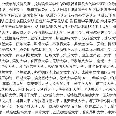
、成绩单却报价很高，挖坑骗留学学生做和原版差异很大的毕业证和成绩单
境，办理实力，选择实体公司，以防被骗！澳洲留学生学历认证 澳洲学历认
留学学位认证 法国文凭认证 澳洲学位认证流程国外文凭认证 澳洲认证 新
历认证流程 美国文凭认证 纽约学历学位认证 美 国留学学历认证 海外学历
学生学历学位认证 留学生毕业证认证 欧洲大学 使馆认证慕尼黑工业大学
特大学，弗赖堡大学，多特蒙德工业大学，马堡 大学，杜塞尔多夫大学，
学，法兰克福大学，亚琛工业大学，斯图加特大学， 汉诺威大学，基尔大
兹堡大学，萨尔大学，科隆大学，不来梅大学，奥登堡 大学，安哈尔特应
卡塞尔大学，克劳斯塔尔工业大学，罗斯托克大学，耶拿 应用技术大学，
尼昂大学，南布列塔尼大学，巴黎大学，第戎大学，国立 里昂第二大学，
城大学，滨海大学，科西嘉大学，尼斯大学，巴黎第八大学， 南锡一大，
，图卢兹大学，图卢兹第三大学，巴黎第四大学索邦大学， 斯特拉斯堡大
兰大学，马兰欧尼，办理德国毕业证文凭学历认证成绩单 留学回国证明 
工学院，巴斯大学，埃克塞特大学，伦敦大学学院UCL，华威大学，约
谢菲尔德大学，南安普顿大学，拉夫堡大学，爱丁堡大学，诺丁汉大学，
大学RHUL，阿斯顿大学，利兹大学，萨塞克斯大学，卡迪夫大学，伦敦
塞克斯大学，阿伯丁大学，伦敦城市大学，斯特拉思克莱德大学，基尔大
班戈大学，林肯大学，布拉德福德大学，北安普顿大学，诺丁汉特伦特大学
学院大学，罗汉普顿大学，爱丁堡玛格丽特皇后学院，格林威治大学，赫特
学，威斯敏斯特大学，南岸大学，圣安德鲁斯大学，普利茅斯大学，牛津布