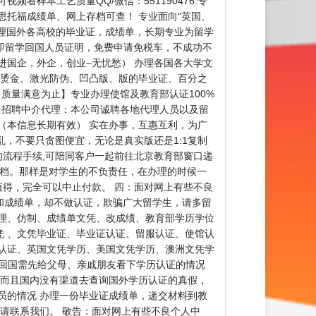
看样本工艺质量QQ/微信：551190476.专
思托福成绩单、网上存档可查！ 专业面向“英国、
业办理国外各高校的毕业证，成绩单，长期专业为留学
公证（即留学回国人员证明，免费申请免税车，不成功不
进国企，外企，创业–无忧愁） 办理各国各大学文
、烫金、激光防伪、凹凸版、版的毕业证、百分之
：质量满意为止】专业办理使馆及教育部认证100%
 ★★招聘中介代理：本公司诚聘各地代理人员以及留
（本信息长期有效） 实在办事，互惠互利，为广
，不要只贪图便宜，无论是真实版还是1:1复制
流程手续,可陪同客户一起前往北京教育部窗口递
存档。那样是对学生的不负责任，在办理的时候一
值得，完全可以中止付款。 四：面对网上有些不良
和成绩单，却不做认证，欺骗广大留学生，请多留
理、仿制、成绩单文凭、改成绩、教育部学历学位
 、文凭毕业证、毕业证认证、留服认证、使馆认
认证、英国文凭学历、美国文凭学历、澳洲文凭学
确定，回国需先给父母、亲戚朋友看下学历认证的情况
，而且国内没有渠道去查询国外学历认证的真假，
员的情况 办理一份毕业证成绩单，递交材料到教
请联系我们。 敬告：面对网上有些不良个人中