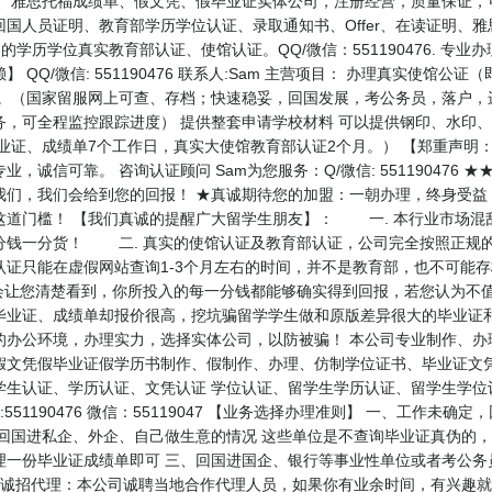
明、雅思托福成绩单、假文凭、假毕业证实体公司，注册经营，质量保证，可视频
国人员证明、教育部学历学位认证、录取通知书、Offer、在读证明、雅
的学历学位真实教育部认证、使馆认证。QQ/微信：551190476. 专
QQ/微信: 551190476 联系人:Sam 主营项目： 办理真实使馆
。（国家留服网上可查、存档；快速稳妥，回国发展，考公务员，落户，
务，可全程监控跟踪进度） 提供整套申请学校材料 可以提供钢印、水印
毕业证、成绩单7个工作日，真实大使馆教育部认证2个月。） 【郑重声明
诚信可靠。 咨询认证顾问 Sam为您服务：Q/微信: 551190476
我们，我们会给到您的回报！ ★真诚期待您的加盟：一朝办理，终身受益
道门槛！ 【我们真诚的提醒广大留学生朋友】： 一. 本行业市场混乱
分钱一分货！ 二. 真实的使馆认证及教育部认证，公司完全按照正规的
认证只能在虚假网站查询1-3个月左右的时间，并不是教育部，也不可能
会让您清楚看到，你所投入的每一分钱都能够确实得到回报，若您认为不
毕业证、成绩单却报价很高，挖坑骗留学学生做和原版差异很大的毕业证
的办公环境，办理实力，选择实体公司，以防被骗！ 本公司专业制作、办
假文凭假毕业证假学历书制作、假制作、办理、仿制学位证书、毕业证文凭
学生认证、学历认证、文凭认证 学位认证、留学生学历认证、留学生学位
51190476 微信：55119047 【业务选择办理准则】 一、工作未
、回国进私企、外企、自己做生意的情况 这些单位是不查询毕业证真伪的
理一份毕业证成绩单即可 三、回国进国企、银行等事业性单位或者考公务
 诚招代理：本公司诚聘当地合作代理人员，如果你有业余时间，有兴趣就