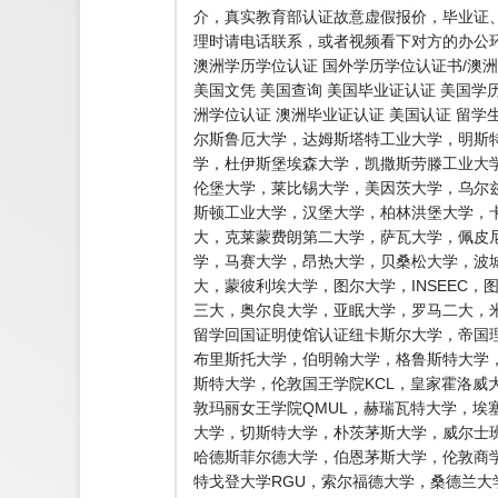
介，真实教育部认证故意虚假报价，毕业证
理时请电话联系，或者视频看下对方的办公环
澳洲学历学位认证 国外学历学位认证书/澳洲
美国文凭 美国查询 美国毕业证认证 美国学
洲学位认证 澳洲毕业证认证 美国认证 留
尔斯鲁厄大学，达姆斯塔特工业大学，明斯
学，杜伊斯堡埃森大学，凯撒斯劳滕工业大
伦堡大学，莱比锡大学，美因茨大学，乌尔
斯顿工业大学，汉堡大学，柏林洪堡大学，
大，克莱蒙费朗第二大学，萨瓦大学，佩皮
学，马赛大学，昂热大学，贝桑松大学，波
大，蒙彼利埃大学，图尔大学，INSEEC
三大，奥尔良大学，亚眠大学，罗马二大，米
留学回国证明使馆认证纽卡斯尔大学，帝国理
布里斯托大学，伯明翰大学，格鲁斯特大学，
斯特大学，伦敦国王学院KCL，皇家霍洛威
敦玛丽女王学院QMUL，赫瑞瓦特大学，埃
大学，切斯特大学，朴茨茅斯大学，威尔士
哈德斯菲尔德大学，伯恩茅斯大学，伦敦商
特戈登大学RGU，索尔福德大学，桑德兰大