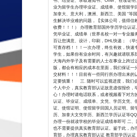
书、结业证、录取通知书、Offer、在读证
业为留学生办理毕业证、成绩单、使馆留学回
加拿大、意大利，澳洲、新西兰、美国 ”等国
生解决毕业难的问题，【实体公司，值得信赖】 
收费！！！） 办理教育部国外学历学位认证
凭毕业证、成绩单（世界名校一对一专业服
百让您满意、设计，印刷，DHL快递； （
可查存档！！！一次办理，终生有效，快速专业，
学生，如果你有业余时间，有兴趣就请联系
大海内外学子及有需要的人士在事业上跨过这
版，都会有相应的成本在里面，我们保证一
交材料！！！目前有一些同行所办理出来的
定要慎重！ 三. 随时可以监视进度，我们
个人中介，真实教育部认证故意虚假报价，
心！办理时请电话联系，或者视频看下对方
认证、毕业证、成绩单、文凭、学历文凭、
证、使馆证明、使馆留学回国人员证明、留
历、加拿大文凭学历、新西兰学历认证等QQ:5
办理一份就读学校的毕业证成绩单即可 二
也不需要提供真实教育部认证。鉴于此，办
育部，办理真实教育部认证 教育部学历认证