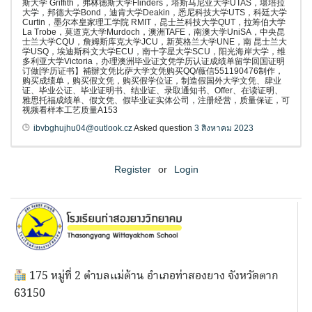
斯大学 Griffith，弗林德斯大学Flinders，塔斯马尼亚大学UTAS，堪培拉
大学，邦德大学Bond，迪肯大学Deakin，悉尼科技大学UTS，科廷大学
Curtin，墨尔本皇家理工学院 RMIT，昆士兰科技大学QUT，拉筹伯大学
La Trobe，莫道克大学Murdoch，澳洲TAFE，南澳大学UniSA，中央昆
士兰大学CQU，詹姆斯库克大学JCU，新英格兰大学UNE，南 昆士兰大
学USQ，埃迪斯科文大学ECU，南十字星大学SCU，阳光海岸大学，维
多利亚大学Victoria，办理澳洲毕业证文凭学历认证成绩单留学回国证明
订做[学历证书】補辦文凭比萨大学文凭购买QQ/薇信551190476制作，
购买成绩单，购买假文凭，购买假学位证，制造假国外大学文凭、肆业
证、毕业公证、毕业证明书、结业证、录取通知书、Offer、在读证明、
雅思托福成绩单、假文凭、假毕业证实体公司，注册经营，质量保证，可
视频看样本工艺质量A153
ibvbghujhu04@outlook.cz
Asked question
3 สิงหาคม 2023
Register
or
Login
175 หมู่ที่ 2 ตำบลแม่ต้าน อำเภอท่าสองยาง จังหวัดตาก
63150