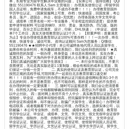
单，长期专业为留学生解决毕业难的问题，【实体公司，值得信赖】 QQ/
微信: 551190476 联系人:Sam 主营项目： 办理真实使馆公证（即留学回
国人员证明，免费申请免税车，不成功不收费！！！） 办理教育部国外
学历学位认证。（国家留服网上可查、存档；快速稳妥，回国发展，考公
务员，落户，进国企，外企，创业–无忧愁） 办理各国各大学文凭毕业
证、成绩单（世界名校一对一专业服务，可全程监控跟踪进度） 提供整
套申请学校材料 可以提供钢印、水印、烫金、激光防伪、凹凸版、版的
毕业证、百分之百让您满意、设计，印刷，DHL快递； （毕业证、成绩
单7个工作日，真实大使馆教育部认证2个月。） 【郑重声明：质量满意
为止】专业办理使馆及教育部认证100%可查存档！！！一次办理，终生
有效，快速专业，诚信可靠。 咨询认证顾问 Sam为您服务：Q/微信:
551190476 ★★招聘中介代理：本公司诚聘各地代理人员以及留学生，
如果你有业余时间，有兴趣就请联系我们，我们会给到您的回报！ ★真
诚期待您的加盟：一朝办理，终身受益（本信息长期有效） 实在办事，
互惠互利，为广大海内外学子及有需要的人士在事业上跨过这道门槛！
【我们真诚的提醒广大留学生朋友】： 一. 本行业市场混乱，不要只
贪图便宜，无论是真实版还是1:1复制版，都会有相应的成本在里面，我
们保证一分钱一分货！ 二. 真实的使馆认证及教育部认证，公司完全
按照正规的流程手续,可陪同客户一起前往北京教育部窗口递交材
料！！！目前有一些同行所办理出来的认证只能在虚假网站查询1-3个月
左右的时间，并不是教育部，也不可能存档。那样是对学生的不负责任，
在办理的时候一定要慎重！ 三. 随时可以监视进度，我们会让您清楚看
到，你所投入的每一分钱都能够确实得到回报，若您认为不值得，完全可
以中止付款。 四：面对网上有些不良个人中介，真实教育部认证故意虚
假报价，毕业证、成绩单却报价很高，挖坑骗留学学生做和原版差异很大
的毕业证和成绩单，却不做认证，欺骗广大留学生，请多留心！办理时请
电话联系，或者视频看下对方的办公环境，办理实力，选择实体公司，以
防被骗！ 本公司专业制作、办理、仿制、成绩单文凭、改成绩、教育部
学历学位认证、毕业证、成绩单、文凭、学历文凭、假文凭假毕业证假学
历书制作、假制作、办理、仿制学位证书、毕业证文凭 、文凭毕业证、
毕业证认证、留服认证、使馆认证、使馆证明、使馆留学回国人员证明、
留学生认证、学历认证、文凭认证 学位认证、留学生学历认证、留学生