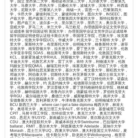
学，国立 里昂第二大学，格勒诺布尔第三大学，凡尔赛大学，巴黎第九
大学，马赛大学，昂热大学，贝桑松大学，波城大学，滨海大学，科西嘉
大学，尼斯大学，巴黎第八大学， 南锡一大，雷恩一大，巴黎第四大
学，卡昂大学，蒙彼利埃三大，蒙彼利埃大学，图尔大学，INSEEC，图
卢兹大学，图卢兹第三大学，巴黎第四大学索邦大学， 斯特拉斯堡大
学，图卢兹三大，波尔多一大，里尔第三大学，里昂三大，奥尔良大学，
亚眠大学，罗马二大，米兰大学，马兰欧尼，办理德国毕业证文凭学历认
证成绩单 留学回国证明 英国大学： 办理英国毕业证文凭学历认证成绩单
留学回国证明使馆认证纽卡斯尔大学，帝国理工学院，巴斯大学，埃克塞
特大学，伦敦大学学院UCL，华威大学，约克大学，兰卡斯特 大学，萨
里大学，莱斯特大学，布里斯托大学，伯明翰大学，格鲁斯特大学，谢菲
尔德大学，南安普顿大学，拉夫堡大学，爱丁堡大学，诺丁汉大学，伦敦
大学亚非学院 SOAS，格拉斯哥大学，曼彻斯特大学，伦敦国王学院
KCL，皇家霍洛威大学RHUL，阿斯顿大学，利兹大学，萨塞克斯大学，
卡迪夫大学，伦敦艺术大学，雷丁大学，肯特 大学，利物浦大学，伦敦
玛丽女王学院QMUL，赫瑞瓦特大学，埃塞克斯大学，阿伯丁大学，伦敦
城市大学，斯特拉思克莱德大学，基尔大学，考文垂大学，斯旺西大学，
邓迪大学，阿伯泰大学，切斯特大学，朴茨茅斯大学，威尔士班戈大学，
林肯大学，布拉德福德大学，北安普顿大学，诺丁汉特伦特大学，诺森比
亚大学，赫尔大学，约 克圣约翰大学，哈德斯菲尔德大学，伯恩茅斯大
学，伦敦商学院大学，罗汉普顿大学，爱丁堡玛格丽特皇后学院，格林威
治大学，赫特福德大学，布鲁内尔大学，德蒙福 特大学，罗伯特戈登大
学RGU，索尔福德大学，桑德兰大学，威斯敏斯特大学，南岸大学，圣
安德鲁斯大学，普利茅斯大学，牛津布鲁克斯大学，伯明翰城市大学
BCU 新西兰大学： where can I get a fake diploma 梅西大学，林肯大
学，奥塔哥大学，奥克兰理工大学AUT，怀卡托大学，基督城理工学院
CPIT，马努卡理工学院，坎特伯雷大学，奥克兰大学，奥克兰商学院
AIS，悉尼大 学USYD，新南威尔士大学UNSW，查尔斯达尔文大学
CDU，澳大利亚联邦大学，斯威本科技大学Swinburne，巴拉瑞特大学
ballarat，RMIT，墨尔本大学，阿德莱德大学 Adelaide，莫纳什大学
Monash，昆士兰大学UQ，西澳大学UWA，澳大利亚国立大学ANU，麦
考瑞大学Macquarie，纽卡斯尔大学，卧龙岗大学Wollongong，格里菲