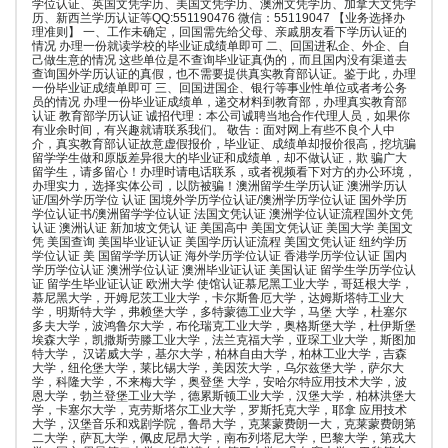
学位认证、英国文凭学历、美国文凭学历、澳洲文凭学历、加拿大文凭学
历、新西兰学历认证等QQ:551190476 微信：55119047 【业务选择办
理准则】 一、工作未确定，回国需先给父母、亲戚朋友看下学历认证的
情况 办理一份就读学校的毕业证成绩单即可 二、回国进私企、外企、自
己做生意的情况 这些单位是不查询毕业证真伪的，而且国内没有渠道去
查询国外学历认证的真假，也不需要提供真实教育部认证。鉴于此，办理
一份毕业证成绩单即可 三、回国进国企、银行等事业性单位或者考公务
员的情况 办理一份毕业证成绩单，递交材料到教育部，办理真实教育部
认证 教育部学历认证 诚招代理：本公司诚聘当地合作代理人员，如果你
有业余时间，有兴趣就请联系我们。 敬告：面对网上有些不良个人中
介，真实教育部认证故意虚假报价，毕业证、成绩单却报价很高，挖坑骗
留学学生做和原版差异很大的毕业证和成绩单，却不做认证，欺 骗广大
留学生，请多留心！办理时请电话联系，或者视频看下对方的办公环境，
办理实力，选择实体公司，以防被骗！澳洲留学生学历认证 澳洲学历认
证/国外学历学位 认证 国境外学历学位认证/澳洲学历学位认证 国外学历
学位认证书/澳洲留学学位认证 法国文凭认证 澳洲学位认证流程国外文凭
认证 澳洲认证 新加坡文凭认 证 美国高中 美国文凭认证 美国大学 美国文
凭 美国查询 美国毕业证认证 美国学历认证流程 美国文凭认证 纽约学历
学位认证 美 国留学学历认证 海外学历学位认证 香港学历学位认证 国内
学历学位认证 澳洲学位认证 澳洲毕业证认证 美国认证 留学生学历学位认
证 留学生毕业证认证 欧洲大学 使馆认证慕尼黑工业大学，哥廷根大学，
慕尼黑大学，开姆尼茨工业大学，卡尔斯鲁厄大学，达姆斯塔特工业大
学，明斯特大学，弗赖堡大学，多特蒙德工业大学，马堡 大学，杜塞尔
多夫大学，波鸿鲁尔大学，布伦瑞克工业大学，奥格斯堡大学，杜伊斯堡
埃森大学，凯撒斯劳滕工业大学，法兰克福大学，亚琛工业大学，斯图加
特大学， 汉诺威大学，基尔大学，柏林自由大学，柏林工业大学，吉森
大学，纽伦堡大学，莱比锡大学，美因茨大学，乌尔兹堡大学，萨尔大
学，科隆大学，不来梅大学，奥登堡 大学，安哈尔特应用技术大学，波
恩大学，勃兰登堡工业大学，德累斯顿工业大学，汉堡大学，柏林洪堡大
学，卡塞尔大学，克劳斯塔尔工业大学，罗斯托克大学，耶拿 应用技术
大学，汉堡音乐和戏剧学院，鲁昂大学，克莱蒙费朗一大，克莱蒙费朗第
二大学，萨瓦大学，佩皮尼昂大学，南布列塔尼大学，巴黎大学，第戎大