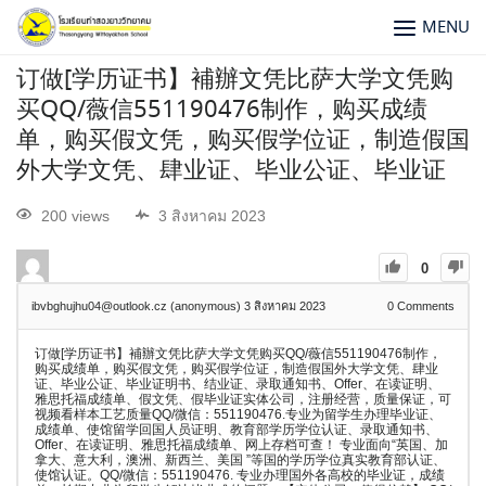
MENU
订做[学历证书】補辦文凭比萨大学文凭购
买QQ/薇信551190476制作，购买成绩
单，购买假文凭，购买假学位证，制造假国
外大学文凭、肆业证、毕业公证、毕业证
200 views
3 สิงหาคม 2023
0
ibvbghujhu04@outlook.cz (anonymous)
3 สิงหาคม 2023
0
Comments
订做[学历证书】補辦文凭比萨大学文凭购买QQ/薇信551190476制作，
购买成绩单，购买假文凭，购买假学位证，制造假国外大学文凭、肆业
证、毕业公证、毕业证明书、结业证、录取通知书、Offer、在读证明、
雅思托福成绩单、假文凭、假毕业证实体公司，注册经营，质量保证，可
视频看样本工艺质量QQ/微信：551190476.专业为留学生办理毕业证、
成绩单、使馆留学回国人员证明、教育部学历学位认证、录取通知书、
Offer、在读证明、雅思托福成绩单、网上存档可查！ 专业面向“英国、加
拿大、意大利，澳洲、新西兰、美国 ”等国的学历学位真实教育部认证、
使馆认证。QQ/微信：551190476. 专业办理国外各高校的毕业证，成绩