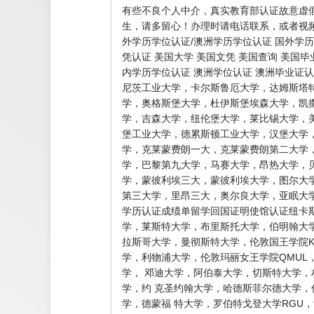
有些不良个人中介，真实教育部认证故意虚
生，请多留心！办理时请电话联系，或者视频
外学历学位认证/澳洲学历学位认证 国外学历
凭认证 美国大学 美国文凭 美国查询 美国
内学历学位认证 澳洲学位认证 澳洲毕业证
尼茨工业大学，卡尔斯鲁厄大学，达姆斯塔
学，奥格斯堡大学，杜伊斯堡埃森大学，凯
学，吉森大学，纽伦堡大学，莱比锡大学，
堡工业大学，德累斯顿工业大学，汉堡大学
学，克莱蒙费朗一大，克莱蒙费朗第二大学
学，巴黎第九大学，马赛大学，昂热大学，
学，蒙彼利埃三大，蒙彼利埃大学，图尔大学
第三大学，里昂三大，奥尔良大学，亚眠大学
学历认证成绩单留学回国证明使馆认证纽卡斯
学，莱斯特大学，布里斯托大学，伯明翰大学
拉斯哥大学，曼彻斯特大学，伦敦国王学院K
学，利物浦大学，伦敦玛丽女王学院QMU
学， 邓迪大学，阿伯泰大学，切斯特大学
学，约 克圣约翰大学，哈德斯菲尔德大学
学，德蒙福 特大学，罗伯特戈登大学RG