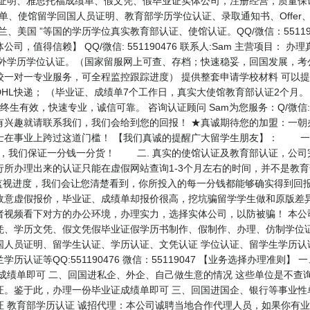
在读证明、雅思托福成绩单、假文凭、假毕业证实体公司，注册经营，质量保
、成绩单、使馆留学回国人员证明、教育部学历学位认证、录取通知书、Offe
、美国 ”等国的学历学位真实教育部认证、使馆认证。QQ/微信：55119
，值得信赖】 QQ/微信: 551190476 联系人:Sam 主营项目：
外学历学位认证。（国家留服网上可查、存档；快速稳妥，回国发展，考
校一对一专业服务，可全程监控跟踪进度） 提供整套申请学校材料 可以
HL快递； （毕业证、成绩单7个工作日，真实大使馆教育部认证2个月
生有效，快速专业，诚信可靠。 咨询认证顾问 Sam为您服务：Q/微信: 5
有兴趣就请联系我们，我们会给到您的回报！ ★真诚期待您的加盟：一朝
士在事业上跨过这道门槛！ 【我们真诚的提醒广大留学生朋友】： 一.
面，我们保证一分钱一分货！ 二. 真实的使馆认证及教育部认证，公司
行所办理出来的认证只能在虚假网站查询1-3个月左右的时间，并不是教
监视进度，我们会让您清楚看到，你所投入的每一分钱都能够确实得到回
故意虚假报价，毕业证、成绩单却报价很高，挖坑骗留学学生做和原版差
者视频看下对方的办公环境，办理实力，选择实体公司，以防被骗！ 本公
凭、学历文凭、假文凭假毕业证假学历书制作、假制作、办理、仿制学位证
国人员证明、留学生认证、学历认证、文凭认证 学位认证、留学生学历认
认证等QQ:551190476 微信：55119047 【业务选择办理准则
成绩单即可 二、回国进私企、外企、自己做生意的情况 这些单位是不查
证。鉴于此，办理一份毕业证成绩单即可 三、回国进国企、银行等事业性
 教育部学历认证 诚招代理：本公司诚聘当地合作代理人员，如果你有业