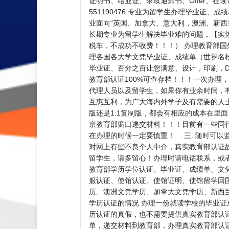
证明书、结业证、录取通知书、Offer、
551190476.专业为留学生办理毕业证
业面向“英国、加拿大、意大利，澳洲、新西兰
长期专业为留学生解决毕业难的问题，【实体公司
税车，不成功不收费！！！） 办理教育部国
理各国各大学文凭毕业证、成绩单（世界名
毕业证、百分之百让您满意、设计，印刷，D
教育部认证100%可查存档！！！一次办理，终
代理人员以及留学生，如果你有业余时间，
互惠互利，为广大海内外学子及有需要的人
版还是1:1复制版，都会有相应的成本在里
京教育部窗口递交材料！！！目前有一些同
在办理的时候一定要慎重！ 三. 随时可以
对网上有些不良个人中介，真实教育部认证
留学生，请多留心！办理时请电话联系，或
教育部学历学位认证、毕业证、成绩单、文
服认证、使馆认证、使馆证明、使馆留学回
历、澳洲文凭学历、加拿大文凭学历、新西兰学历
学历认证的情况 办理一份就读学校的毕业证
历认证的真假，也不需要提供真实教育部认
单，递交材料到教育部，办理真实教育部认证