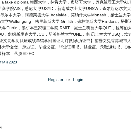
I get a fake diploma 梅西大学，林肯大学，奥塔哥大学，奥克兰理
学院AIS，悉尼大 学USYD，新南威尔士大学UNSW，查尔斯达尔文
，RMIT，墨尔本大学，阿德莱德大学 Adelaide，莫纳什大学Monash，昆
学Wollongong，格里菲斯大学 Griffith，弗林德斯大学Flinders
学Curtin，墨尔本皇家理工学院 RMIT，昆士兰科技大学QUT，拉筹伯大学L
CQU，詹姆斯库克大学JCU，新英格兰大学UNE，南 昆士兰大学USQ，
毕业证文凭学历认证成绩单留学回国证明订做[学历证书】補辦文凭香港城市大学
大学文凭、肆业证、毕业公证、毕业证明书、结业证、录取通知书、Off
样本工艺质量2EC
งหาคม 2023
Register
or
Login
ด