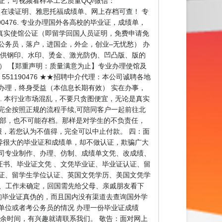
证，可视频看样本工艺质量QQ/微信：
r、在读证明、雅思托福成绩单、网上存档可查！ 专
0476. 专业办理国外各高校的毕业证，成绩单，
 办理真实使馆公证（即留学回国人员证明，免费申请免
公务员，落户，进国企，外企，创业–无忧愁） 办
提供钢印、水印、烫金、激光防伪、凹凸版、版的
。） 【郑重声明：质量满意为止】专业办理使馆及
51190476 ★★招聘中介代理：本公司诚聘各地
办理，终身受益（本信息长期有效） 实在办事，
 本行业市场混乱，不要只贪图便宜，无论是真实
完全按照正规的流程手续,可陪同客户一起前往北
育部，也不可能存档。那样是对学生的不负责任，
报，若您认为不值得，完全可以中止付款。 四：面
异很大的毕业证和成绩单，却不做认证，欺骗广大
司专业制作、办理、仿制、成绩单文凭、改成绩、
书、毕业证文凭 、文凭毕业证、毕业证认证、留
证、留学生学位认证、英国文凭学历、美国文凭学
】 一、工作未确定，回国需先给父母、亲戚朋友看下
询毕业证真伪的，而且国内没有渠道去查询国外学
单位或者考公务员的情况 办理一份毕业证成绩
余时间，有兴趣就请联系我们。 敬告：面对网上