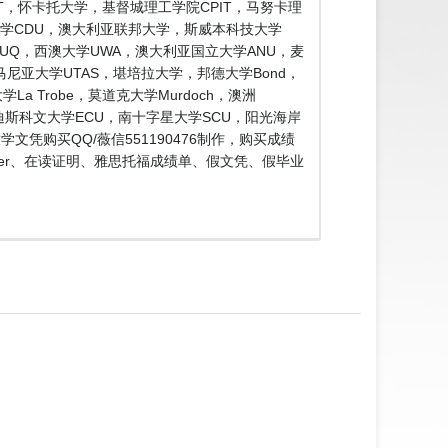
工大学AUT，怀卡托大学，基督城理工学院CPIT，马努卡理
大学CDU，澳大利亚联邦大学，斯威本科技大学
士兰大学UQ，西澳大学UWA，澳大利亚国立大学ANU，麦
，塔斯马尼亚大学UTAS，堪培拉大学，邦德大学Bond，
a Trobe，莫道克大学Murdoch，澳洲
埃迪斯科文大学ECU，南十字星大学SCU，阳光海岸
文凭购买QQ/薇信551190476制作，购买成绩
er、在读证明、雅思托福成绩单、假文凭、假毕业