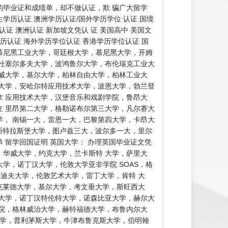
毕业证和成绩单，却不做认证，欺 骗广大留学
历认证 澳洲学历认证/国外学历学位 认证 国境
证 澳洲认证 新加坡文凭认 证 美国高中 美国文
学历认证 海外学历学位认证 香港学历学位认证 国
证慕尼黑工业大学，哥廷根大学，慕尼黑大学，开姆
杜塞尔多夫大学，波鸿鲁尔大学，布伦瑞克工业大
威大学，基尔大学，柏林自由大学，柏林工业大
大学，安哈尔特应用技术大学，波恩大学，勃兰登
 应用技术大学，汉堡音乐和戏剧学院，鲁昂大
 里昂第二大学，格勒诺布尔第三大学，凡尔赛大
， 南锡一大，雷恩一大，巴黎第四大学，卡昂大
 斯特拉斯堡大学，图卢兹三大，波尔多一大，里尔
留学回国证明 英国大学： 办理英国毕业证文凭
，华威大学，约克大学，兰卡斯特 大学，萨里大
学，诺丁汉大学，伦敦大学亚非学院 SOAS，格
卡迪夫大学，伦敦艺术大学，雷丁大学，肯特 大
克莱德大学，基尔大学，考文垂大学，斯旺西大
大学，诺丁汉特伦特大学，诺森比亚大学，赫尔大
院，格林威治大学，赫特福德大学，布鲁内尔大
大学，普利茅斯大学，牛津布鲁克斯大学，伯明翰