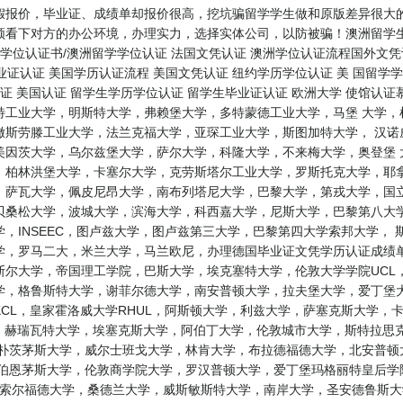
假报价，毕业证、成绩单却报价很高，挖坑骗留学学生做和原版差异很大的
看下对方的办公环境，办理实力，选择实体公司，以防被骗！澳洲留学生学
学位认证书/澳洲留学学位认证 法国文凭认证 澳洲学位认证流程国外文凭认
毕业证认证 美国学历认证流程 美国文凭认证 纽约学历学位认证 美 国留学
认证 美国认证 留学生学历学位认证 留学生毕业证认证 欧洲大学 使馆认
特工业大学，明斯特大学，弗赖堡大学，多特蒙德工业大学，马堡 大学，
撒斯劳滕工业大学，法兰克福大学，亚琛工业大学，斯图加特大学， 汉诺
美因茨大学，乌尔兹堡大学，萨尔大学，科隆大学，不来梅大学，奥登堡 
，柏林洪堡大学，卡塞尔大学，克劳斯塔尔工业大学，罗斯托克大学，耶拿
，萨瓦大学，佩皮尼昂大学，南布列塔尼大学，巴黎大学，第戎大学，国立
贝桑松大学，波城大学，滨海大学，科西嘉大学，尼斯大学，巴黎第八大学
，INSEEC，图卢兹大学，图卢兹第三大学，巴黎第四大学索邦大学，
，罗马二大，米兰大学，马兰欧尼，办理德国毕业证文凭学历认证成绩单 
尔大学，帝国理工学院，巴斯大学，埃克塞特大学，伦敦大学学院UCL
，格鲁斯特大学，谢菲尔德大学，南安普顿大学，拉夫堡大学，爱丁堡大
CL，皇家霍洛威大学RHUL，阿斯顿大学，利兹大学，萨塞克斯大学，
L，赫瑞瓦特大学，埃塞克斯大学，阿伯丁大学，伦敦城市大学，斯特拉思
，朴茨茅斯大学，威尔士班戈大学，林肯大学，布拉德福德大学，北安普顿
，伯恩茅斯大学，伦敦商学院大学，罗汉普顿大学，爱丁堡玛格丽特皇后学
U，索尔福德大学，桑德兰大学，威斯敏斯特大学，南岸大学，圣安德鲁斯