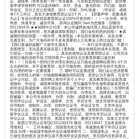
证、成绩单（世界名校一对一专业服务，可全程监控跟踪进度） 提供整
套申请学校材料 可以提供钢印、水印、烫金、激光防伪、凹凸版、版的
毕业证、百分之百让您满意、设计，印刷，DHL快递； （毕业证、成绩
单7个工作日，真实大使馆教育部认证2个月。） 【郑重声明：质量满意
为止】专业办理使馆及教育部认证100%可查存档！！！一次办理，终生
有效，快速专业，诚信可靠。 咨询认证顾问 Sam为您服务：Q/微信:
551190476 ★★招聘中介代理：本公司诚聘各地代理人员以及留学生，
如果你有业余时间，有兴趣就请联系我们，我们会给到您的回报！ ★真
诚期待您的加盟：一朝办理，终身受益（本信息长期有效） 实在办事，
互惠互利，为广大海内外学子及有需要的人士在事业上跨过这道门槛！
【我们真诚的提醒广大留学生朋友】： 一. 本行业市场混乱，不要只
贪图便宜，无论是真实版还是1:1复制版，都会有相应的成本在里面，我
们保证一分钱一分货！ 二. 真实的使馆认证及教育部认证，公司完全
按照正规的流程手续,可陪同客户一起前往北京教育部窗口递交材
料！！！目前有一些同行所办理出来的认证只能在虚假网站查询1-3个月
左右的时间，并不是教育部，也不可能存档。那样是对学生的不负责任，
在办理的时候一定要慎重！ 三. 随时可以监视进度，我们会让您清楚看
到，你所投入的每一分钱都能够确实得到回报，若您认为不值得，完全可
以中止付款。 四：面对网上有些不良个人中介，真实教育部认证故意虚
假报价，毕业证、成绩单却报价很高，挖坑骗留学学生做和原版差异很大
的毕业证和成绩单，却不做认证，欺骗广大留学生，请多留心！办理时请
电话联系，或者视频看下对方的办公环境，办理实力，选择实体公司，以
防被骗！ 本公司专业制作、办理、仿制、成绩单文凭、改成绩、教育部
学历学位认证、毕业证、成绩单、文凭、学历文凭、假文凭假毕业证假学
历书制作、假制作、办理、仿制学位证书、毕业证文凭 、文凭毕业证、
毕业证认证、留服认证、使馆认证、使馆证明、使馆留学回国人员证明、
留学生认证、学历认证、文凭认证 学位认证、留学生学历认证、留学生
学位认证、英国文凭学历、美国文凭学历、澳洲文凭学历、加拿大文凭学
历、新西兰学历认证等QQ:551190476 微信：55119047 【业务选择办
理准则】 一、工作未确定，回国需先给父母、亲戚朋友看下学历认证的
情况 办理一份就读学校的毕业证成绩单即可 二、回国进私企、外企、自
己做生意的情况 这些单位是不查询毕业证真伪的，而且国内没有渠道去