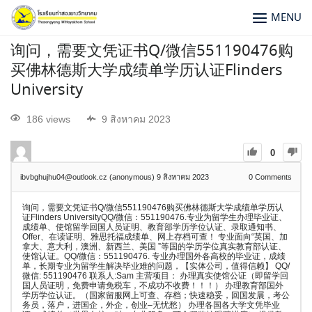
MENU
询问，需要文凭证书Q/微信551190476购
买佛林德斯大学成绩单学历认证Flinders
University
186 views
9 สิงหาคม 2023
0
ibvbghujhu04@outlook.cz (anonymous)
9 สิงหาคม 2023
0
Comments
询问，需要文凭证书Q/微信551190476购买佛林德斯大学成绩单学历认
证Flinders UniversityQQ/微信：551190476.专业为留学生办理毕业证、
成绩单、使馆留学回国人员证明、教育部学历学位认证、录取通知书、
Offer、在读证明、雅思托福成绩单、网上存档可查！ 专业面向“英国、加
拿大、意大利，澳洲、新西兰、美国 ”等国的学历学位真实教育部认证、
使馆认证。QQ/微信：551190476. 专业办理国外各高校的毕业证，成绩
单，长期专业为留学生解决毕业难的问题，【实体公司，值得信赖】 QQ/
微信: 551190476 联系人:Sam 主营项目： 办理真实使馆公证（即留学回
国人员证明，免费申请免税车，不成功不收费！！！） 办理教育部国外
学历学位认证。（国家留服网上可查、存档；快速稳妥，回国发展，考公
务员，落户，进国企，外企，创业–无忧愁） 办理各国各大学文凭毕业