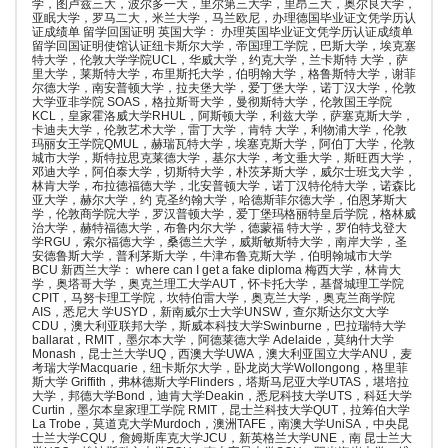
学，图卢兹三大，波尔多一大，里尔第三大学，里昂三大，奥尔良大学，
亚眠大学，罗马二大，米兰大学，马兰欧尼，办理德国毕业证文凭学历认
证成绩单 留学回国证明 英国大学： 办理英国毕业证文凭学历认证成绩单
留学回国证明使馆认证纽卡斯尔大学，帝国理工学院，巴斯大学，埃克塞
特大学，伦敦大学学院UCL，华威大学，约克大学，兰卡斯特 大学，萨
里大学，莱斯特大学，布里斯托大学，伯明翰大学，格鲁斯特大学，谢菲
尔德大学，南安普顿大学，拉夫堡大学，爱丁堡大学，诺丁汉大学，伦敦
大学亚非学院 SOAS，格拉斯哥大学，曼彻斯特大学，伦敦国王学院
KCL，皇家霍洛威大学RHUL，阿斯顿大学，利兹大学，萨塞克斯大学，
卡迪夫大学，伦敦艺术大学，雷丁大学，肯特 大学，利物浦大学，伦敦
玛丽女王学院QMUL，赫瑞瓦特大学，埃塞克斯大学，阿伯丁大学，伦敦
城市大学，斯特拉思克莱德大学，基尔大学，考文垂大学，斯旺西大学，
邓迪大学，阿伯泰大学，切斯特大学，朴茨茅斯大学，威尔士班戈大学，
林肯大学，布拉德福德大学，北安普顿大学，诺丁汉特伦特大学，诺森比
亚大学，赫尔大学，约 克圣约翰大学，哈德斯菲尔德大学，伯恩茅斯大
学，伦敦商学院大学，罗汉普顿大学，爱丁堡玛格丽特皇后学院，格林威
治大学，赫特福德大学，布鲁内尔大学，德蒙福 特大学，罗伯特戈登大
学RGU，索尔福德大学，桑德兰大学，威斯敏斯特大学，南岸大学，圣
安德鲁斯大学，普利茅斯大学，牛津布鲁克斯大学，伯明翰城市大学
BCU 新西兰大学： where can I get a fake diploma 梅西大学，林肯大
学，奥塔哥大学，奥克兰理工大学AUT，怀卡托大学，基督城理工学院
CPIT，马努卡理工学院，坎特伯雷大学，奥克兰大学，奥克兰商学院
AIS，悉尼大 学USYD，新南威尔士大学UNSW，查尔斯达尔文大学
CDU，澳大利亚联邦大学，斯威本科技大学Swinburne，巴拉瑞特大学
ballarat，RMIT，墨尔本大学，阿德莱德大学 Adelaide，莫纳什大学
Monash，昆士兰大学UQ，西澳大学UWA，澳大利亚国立大学ANU，麦
考瑞大学Macquarie，纽卡斯尔大学，卧龙岗大学Wollongong，格里菲
斯大学 Griffith，弗林德斯大学Flinders，塔斯马尼亚大学UTAS，堪培拉
大学，邦德大学Bond，迪肯大学Deakin，悉尼科技大学UTS，科廷大学
Curtin，墨尔本皇家理工学院 RMIT，昆士兰科技大学QUT，拉筹伯大学
La Trobe，莫道克大学Murdoch，澳洲TAFE，南澳大学UniSA，中央昆
士兰大学CQU，詹姆斯库克大学JCU，新英格兰大学UNE，南 昆士兰大