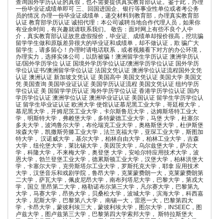
查询国外学历认证的真假，也不需要提供真实教育部认证。鉴于此，办理
一份毕业证成绩单即可 三、回国进国企、银行等事业性单位或者考公务
员的情况 办理一份毕业证成绩单，递交材料到教育部，办理真实教育部
认证 教育部学历认证 诚招代理：本公司诚聘当地合作代理人员，如果你
有业余时间，有兴趣就请联系我们。 敬告：面对网上有些不良个人中
介，真实教育部认证故意虚假报价，毕业证、成绩单却报价很高，挖坑骗
留学学生做和原版差异很大的毕业证和成绩单，却不做认证，欺 骗广大
留学生，请多留心！办理时请电话联系，或者视频看下对方的办公环境，
办理实力，选择实体公司，以防被骗！澳洲留学生学历认证 澳洲学历认
证/国外学历学位 认证 国境外学历学位认证/澳洲学历学位认证 国外学历
学位认证书/澳洲留学学位认证 法国文凭认证 澳洲学位认证流程国外文凭
认证 澳洲认证 新加坡文凭认 证 美国高中 美国文凭认证 美国大学 美国文
凭 美国查询 美国毕业证认证 美国学历认证流程 美国文凭认证 纽约学历
学位认证 美 国留学学历认证 海外学历学位认证 香港学历学位认证 国内
学历学位认证 澳洲学位认证 澳洲毕业证认证 美国认证 留学生学历学位认
证 留学生毕业证认证 欧洲大学 使馆认证慕尼黑工业大学，哥廷根大学，
慕尼黑大学，开姆尼茨工业大学，卡尔斯鲁厄大学，达姆斯塔特工业大
学，明斯特大学，弗赖堡大学，多特蒙德工业大学，马堡 大学，杜塞尔
多夫大学，波鸿鲁尔大学，布伦瑞克工业大学，奥格斯堡大学，杜伊斯堡
埃森大学，凯撒斯劳滕工业大学，法兰克福大学，亚琛工业大学，斯图加
特大学， 汉诺威大学，基尔大学，柏林自由大学，柏林工业大学，吉森
大学，纽伦堡大学，莱比锡大学，美因茨大学，乌尔兹堡大学，萨尔大
学，科隆大学，不来梅大学，奥登堡 大学，安哈尔特应用技术大学，波
恩大学，勃兰登堡工业大学，德累斯顿工业大学，汉堡大学，柏林洪堡大
学，卡塞尔大学，克劳斯塔尔工业大学，罗斯托克大学，耶拿 应用技术
大学，汉堡音乐和戏剧学院，鲁昂大学，克莱蒙费朗一大，克莱蒙费朗第
二大学，萨瓦大学，佩皮尼昂大学，南布列塔尼大学，巴黎大学，第戎大
学，国立 里昂第二大学，格勒诺布尔第三大学，凡尔赛大学，巴黎第九
大学，马赛大学，昂热大学，贝桑松大学，波城大学，滨海大学，科西嘉
大学，尼斯大学，巴黎第八大学， 南锡一大，雷恩一大，巴黎第四大
学，卡昂大学，蒙彼利埃三大，蒙彼利埃大学，图尔大学，INSEEC，图
卢兹大学，图卢兹第三大学，巴黎第四大学索邦大学， 斯特拉斯堡大