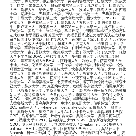
二大学，萨瓦大学，佩皮尼昂大学，南布列塔尼大学，巴黎大学，第戎大
学，国立 里昂第二大学，格勒诺布尔第三大学，凡尔赛大学，巴黎第九
大学，马赛大学，昂热大学，贝桑松大学，波城大学，滨海大学，科西嘉
大学，尼斯大学，巴黎第八大学， 南锡一大，雷恩一大，巴黎第四大
学，卡昂大学，蒙彼利埃三大，蒙彼利埃大学，图尔大学，INSEEC，图
卢兹大学，图卢兹第三大学，巴黎第四大学索邦大学， 斯特拉斯堡大
学，图卢兹三大，波尔多一大，里尔第三大学，里昂三大，奥尔良大学，
亚眠大学，罗马二大，米兰大学，马兰欧尼，办理德国毕业证文凭学历认
证成绩单 留学回国证明 英国大学： 办理英国毕业证文凭学历认证成绩单
留学回国证明使馆认证纽卡斯尔大学，帝国理工学院，巴斯大学，埃克塞
特大学，伦敦大学学院UCL，华威大学，约克大学，兰卡斯特 大学，萨
里大学，莱斯特大学，布里斯托大学，伯明翰大学，格鲁斯特大学，谢菲
尔德大学，南安普顿大学，拉夫堡大学，爱丁堡大学，诺丁汉大学，伦敦
大学亚非学院 SOAS，格拉斯哥大学，曼彻斯特大学，伦敦国王学院
KCL，皇家霍洛威大学RHUL，阿斯顿大学，利兹大学，萨塞克斯大学，
卡迪夫大学，伦敦艺术大学，雷丁大学，肯特 大学，利物浦大学，伦敦
玛丽女王学院QMUL，赫瑞瓦特大学，埃塞克斯大学，阿伯丁大学，伦敦
城市大学，斯特拉思克莱德大学，基尔大学，考文垂大学，斯旺西大学，
邓迪大学，阿伯泰大学，切斯特大学，朴茨茅斯大学，威尔士班戈大学，
林肯大学，布拉德福德大学，北安普顿大学，诺丁汉特伦特大学，诺森比
亚大学，赫尔大学，约 克圣约翰大学，哈德斯菲尔德大学，伯恩茅斯大
学，伦敦商学院大学，罗汉普顿大学，爱丁堡玛格丽特皇后学院，格林威
治大学，赫特福德大学，布鲁内尔大学，德蒙福 特大学，罗伯特戈登大
学RGU，索尔福德大学，桑德兰大学，威斯敏斯特大学，南岸大学，圣
安德鲁斯大学，普利茅斯大学，牛津布鲁克斯大学，伯明翰城市大学
BCU 新西兰大学： where can I get a fake diploma 梅西大学，林肯大
学，奥塔哥大学，奥克兰理工大学AUT，怀卡托大学，基督城理工学院
CPIT，马努卡理工学院，坎特伯雷大学，奥克兰大学，奥克兰商学院
AIS，悉尼大 学USYD，新南威尔士大学UNSW，查尔斯达尔文大学
CDU，澳大利亚联邦大学，斯威本科技大学Swinburne，巴拉瑞特大学
ballarat，RMIT，墨尔本大学，阿德莱德大学 Adelaide，莫纳什大学
Monash，昆士兰大学UQ，西澳大学UWA，澳大利亚国立大学ANU，麦