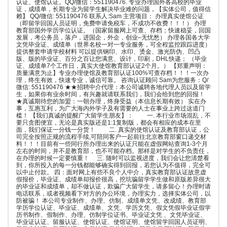
认证、使馆认证。QQ/微信：551190476. 专业办理国外各高校的毕业
证，成绩单，长期专业为留学生解决毕业难的问题，【实体公司，值得信
赖】 QQ/微信: 551190476 联系人:Sam 主营项目： 办理真实使馆公证
（即留学回国人员证明，免费申请免税车，不成功不收费！！！） 办理
教育部国外学历学位认证。（国家留服网上可查、存档；快速稳妥，回国
发展，考公务员，落户，进国企，外企，创业–无忧愁） 办理各国各大学
文凭毕业证、成绩单（世界名校一对一专业服务，可全程监控跟踪进度）
提供整套申请学校材料 可以提供钢印、水印、烫金、激光防伪、凹凸
版、版的毕业证、百分之百让您满意、设计，印刷，DHL快递； （毕业
证、成绩单7个工作日，真实大使馆教育部认证2个月。） 【郑重声明：
质量满意为止】专业办理使馆及教育部认证100%可查存档！！！一次办
理，终生有效，快速专业，诚信可靠。 咨询认证顾问 Sam为您服务：Q/
微信: 551190476 ★★招聘中介代理：本公司诚聘各地代理人员以及留学
生，如果你有业余时间，有兴趣就请联系我们，我们会给到您的回报！
★真诚期待您的加盟：一朝办理，终身受益（本信息长期有效） 实在办
事，互惠互利，为广大海内外学子及有需要的人士在事业上跨过这道门
槛！ 【我们真诚的提醒广大留学生朋友】： 一. 本行业市场混乱，不
要只贪图便宜，无论是真实版还是1:1复制版，都会有相应的成本在里
面，我们保证一分钱一分货！ 二. 真实的使馆认证及教育部认证，公
司完全按照正规的流程手续,可陪同客户一起前往北京教育部窗口递交材
料！！！目前有一些同行所办理出来的认证只能在虚假网站查询1-3个月
左右的时间，并不是教育部，也不可能存档。那样是对学生的不负责任，
在办理的时候一定要慎重！ 三. 随时可以监视进度，我们会让您清楚看
到，你所投入的每一分钱都能够确实得到回报，若您认为不值得，完全可
以中止付款。 四：面对网上有些不良个人中介，真实教育部认证故意虚
假报价，毕业证、成绩单却报价很高，挖坑骗留学学生做和原版差异很大
的毕业证和成绩单，却不做认证，欺骗广大留学生，请多留心！办理时请
电话联系，或者视频看下对方的办公环境，办理实力，选择实体公司，以
防被骗！ 本公司专业制作、办理、仿制、成绩单文凭、改成绩、教育部
学历学位认证、毕业证、成绩单、文凭、学历文凭、假文凭假毕业证假学
历书制作、假制作、办理、仿制学位证书、毕业证文凭 、文凭毕业证、
毕业证认证、留服认证、使馆认证、使馆证明、使馆留学回国人员证明、