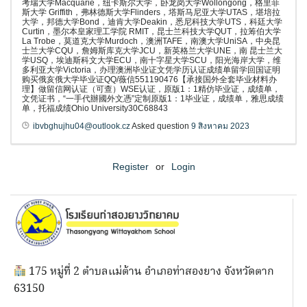
考瑞大学Macquarie，纽卡斯尔大学，卧龙岗大学Wollongong，格里菲
斯大学 Griffith，弗林德斯大学Flinders，塔斯马尼亚大学UTAS，堪培拉
大学，邦德大学Bond，迪肯大学Deakin，悉尼科技大学UTS，科廷大学
Curtin，墨尔本皇家理工学院 RMIT，昆士兰科技大学QUT，拉筹伯大学
La Trobe，莫道克大学Murdoch，澳洲TAFE，南澳大学UniSA，中央昆
士兰大学CQU，詹姆斯库克大学JCU，新英格兰大学UNE，南 昆士兰大
学USQ，埃迪斯科文大学ECU，南十字星大学SCU，阳光海岸大学，维
多利亚大学Victoria，办理澳洲毕业证文凭学历认证成绩单留学回国证明
购买俄亥俄大学毕业证QQ/薇信551190476【承接国外全套毕业材料办
理】做留信网认证（可查）WSE认证，原版1：1精仿毕业证，成绩单，
文凭证书，“一手代辦國外文憑”定制原版1：1毕业证，成绩单，雅思成绩
单，托福成绩Ohio University30C68843
ibvbghujhu04@outlook.cz
Asked question
9 สิงหาคม 2023
Register
or
Login
175 หมู่ที่ 2 ตำบลแม่ต้าน อำเภอท่าสองยาง จังหวัดตาก
63150