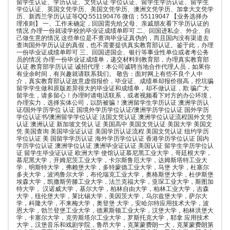
留学生认证、学历认证、文凭认证 学位认证、留学生学历认证、留学生
学位认证、英国文凭学历、美国文凭学历、澳洲文凭学历、加拿大文凭学
历、新西兰学历认证等QQ:551190476 微信：55119047 【业务选择办
理准则】 一、工作未确定，回国需先给父母、亲戚朋友看下学历认证的
情况 办理一份就读学校的毕业证成绩单即可 二、回国进私企、外企、自
己做生意的情况 这些单位是不查询毕业证真伪的，而且国内没有渠道去
查询国外学历认证的真假，也不需要提供真实教育部认证。鉴于此，办理
一份毕业证成绩单即可 三、回国进国企、银行等事业性单位或者考公务
员的情况 办理一份毕业证成绩单，递交材料到教育部，办理真实教育部
认证 教育部学历认证 诚招代理：本公司诚聘当地合作代理人员，如果你
有业余时间，有兴趣就请联系我们。 敬告：面对网上有些不良个人中
介，真实教育部认证故意虚假报价，毕业证、成绩单却报价很高，挖坑骗
留学学生做和原版差异很大的毕业证和成绩单，却不做认证，欺 骗广大
留学生，请多留心！办理时请电话联系，或者视频看下对方的办公环境，
办理实力，选择实体公司，以防被骗！澳洲留学生学历认证 澳洲学历认
证/国外学历学位 认证 国境外学历学位认证/澳洲学历学位认证 国外学历
学位认证书/澳洲留学学位认证 法国文凭认证 澳洲学位认证流程国外文凭
认证 澳洲认证 新加坡文凭认 证 美国高中 美国文凭认证 美国大学 美国文
凭 美国查询 美国毕业证认证 美国学历认证流程 美国文凭认证 纽约学历
学位认证 美 国留学学历认证 海外学历学位认证 香港学历学位认证 国内
学历学位认证 澳洲学位认证 澳洲毕业证认证 美国认证 留学生学历学位认
证 留学生毕业证认证 欧洲大学 使馆认证慕尼黑工业大学，哥廷根大学，
慕尼黑大学，开姆尼茨工业大学，卡尔斯鲁厄大学，达姆斯塔特工业大
学，明斯特大学，弗赖堡大学，多特蒙德工业大学，马堡 大学，杜塞尔
多夫大学，波鸿鲁尔大学，布伦瑞克工业大学，奥格斯堡大学，杜伊斯堡
埃森大学，凯撒斯劳滕工业大学，法兰克福大学，亚琛工业大学，斯图加
特大学， 汉诺威大学，基尔大学，柏林自由大学，柏林工业大学，吉森
大学，纽伦堡大学，莱比锡大学，美因茨大学，乌尔兹堡大学，萨尔大
学，科隆大学，不来梅大学，奥登堡 大学，安哈尔特应用技术大学，波
恩大学，勃兰登堡工业大学，德累斯顿工业大学，汉堡大学，柏林洪堡大
学，卡塞尔大学，克劳斯塔尔工业大学，罗斯托克大学，耶拿 应用技术
大学，汉堡音乐和戏剧学院，鲁昂大学，克莱蒙费朗一大，克莱蒙费朗第