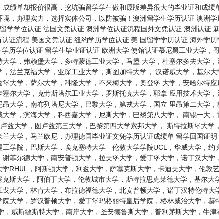
、成绩单却报价很高，挖坑骗留学学生做和原版差异很大的毕业证和成绩单
境，办理实力，选择实体公司，以防被骗！澳洲留学生学历认证 澳洲学历认
留学学位认证 法国文凭认证 澳洲学位认证流程国外文凭认证 澳洲认证 新
历认证流程 美国文凭认证 纽约学历学位认证 美 国留学学历认证 海外学历
学生学历学位认证 留学生毕业证认证 欧洲大学 使馆认证慕尼黑工业大学
特大学，弗赖堡大学，多特蒙德工业大学，马堡 大学，杜塞尔多夫大学，
学，法兰克福大学，亚琛工业大学，斯图加特大学， 汉诺威大学，基尔大
兹堡大学，萨尔大学，科隆大学，不来梅大学，奥登堡 大学，安哈尔特应
卡塞尔大学，克劳斯塔尔工业大学，罗斯托克大学，耶拿 应用技术大学，
尼昂大学，南布列塔尼大学，巴黎大学，第戎大学，国立 里昂第二大学，
城大学，滨海大学，科西嘉大学，尼斯大学，巴黎第八大学， 南锡一大，
，图卢兹大学，图卢兹第三大学，巴黎第四大学索邦大学， 斯特拉斯堡大
兰大学，马兰欧尼，办理德国毕业证文凭学历认证成绩单 留学回国证明 
工学院，巴斯大学，埃克塞特大学，伦敦大学学院UCL，华威大学，约
谢菲尔德大学，南安普顿大学，拉夫堡大学，爱丁堡大学，诺丁汉大学，
大学RHUL，阿斯顿大学，利兹大学，萨塞克斯大学，卡迪夫大学，伦敦
塞克斯大学，阿伯丁大学，伦敦城市大学，斯特拉思克莱德大学，基尔大
班戈大学，林肯大学，布拉德福德大学，北安普顿大学，诺丁汉特伦特大学
学院大学，罗汉普顿大学，爱丁堡玛格丽特皇后学院，格林威治大学，赫特
学，威斯敏斯特大学，南岸大学，圣安德鲁斯大学，普利茅斯大学，牛津布