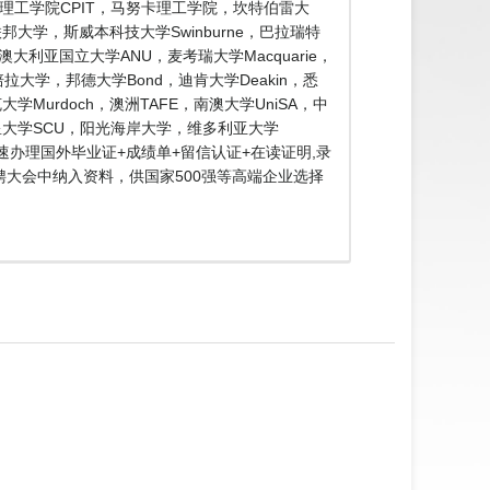
，基督城理工学院CPIT，马努卡理工学院，坎特伯雷大
大学，斯威本科技大学Swinburne，巴拉瑞特
，澳大利亚国立大学ANU，麦考瑞大学Macquarie，
堪培拉大学，邦德大学Bond，迪肯大学Deakin，悉
学Murdoch，澳洲TAFE，南澳大学UniSA，中
星大学SCU，阳光海岸大学，维多利亚大学
快速办理国外毕业证+成绩单+留信认证+在读证明,录
大会中纳入资料，供国家500强等高端企业选择