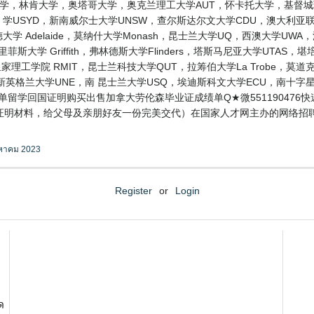
 diploma 梅西大学，林肯大学，奥塔哥大学，奥克兰理工大学AUT，怀卡托大学
学USYD，新南威尔士大学UNSW，查尔斯达尔文大学CDU，澳大利亚联邦
莱德大学 Adelaide，莫纳什大学Monash，昆士兰大学UQ，西澳大学UWA
菲斯大学 Griffith，弗林德斯大学Flinders，塔斯马尼亚大学UTAS，
家理工学院 RMIT，昆士兰科技大学QUT，拉筹伯大学La Trobe，莫道克大
新英格兰大学UNE，南 昆士兰大学USQ，埃迪斯科文大学ECU，南十字
成绩单留学回国证明购买出售加拿大劳伦森毕业证成绩单Q★微551190476
证明材料，给父母及亲朋好友一份完美交代）在国家人才网主办的网络招聘
งหาคม 2023
Register
or
Login
ด