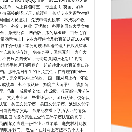
versityQQ/微信：551190476.专业为留
成绩单、网上存档可查！ 专业面向“英国、加拿
理国外各高校的毕业证，成绩单，长期专业为留学生解
（即留学回国人员证明，免费申请免税车，不成功不收
国企，外企，创业–无忧愁） 办理各国各大学文凭
烫金、激光防伪、凹凸版、版的毕业证、百分之百
质量满意为止】专业办理使馆及教育部认证100%可
★★招聘中介代理：本公司诚聘各地代理人员以及留学
本信息长期有效） 实在办事，互惠互利，为广大
不要只贪图便宜，无论是真实版还是1:1复制
流程手续,可陪同客户一起前往北京教育部窗口递
存档。那样是对学生的不负责任，在办理的时候一
值得，完全可以中止付款。 四：面对网上有些不良
和成绩单，却不做认证，欺骗广大留学生，请多留
理、仿制、成绩单文凭、改成绩、教育部学历学位
 、文凭毕业证、毕业证认证、留服认证、使馆认
认证、英国文凭学历、美国文凭学历、澳洲文凭学
确定，回国需先给父母、亲戚朋友看下学历认证的情况
，而且国内没有渠道去查询国外学历认证的真假，
员的情况 办理一份毕业证成绩单，递交材料到教
请联系我们。 敬告：面对网上有些不良个人中