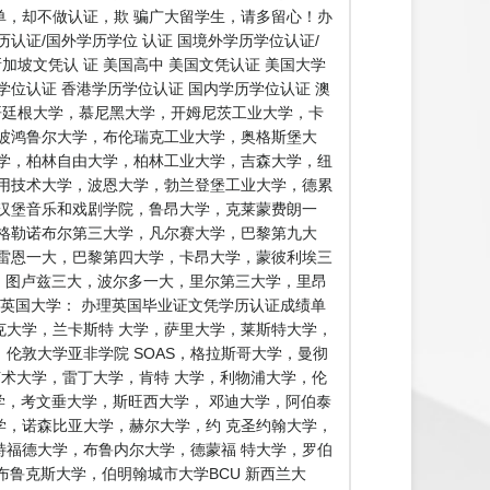
，却不做认证，欺 骗广大留学生，请多留心！办
证/国外学历学位 认证 国境外学历学位认证/
加坡文凭认 证 美国高中 美国文凭认证 美国大学
学位认证 香港学历学位认证 国内学历学位认证 澳
，哥廷根大学，慕尼黑大学，开姆尼茨工业大学，卡
波鸿鲁尔大学，布伦瑞克工业大学，奥格斯堡大
学，柏林自由大学，柏林工业大学，吉森大学，纽
用技术大学，波恩大学，勃兰登堡工业大学，德累
汉堡音乐和戏剧学院，鲁昂大学，克莱蒙费朗一
格勒诺布尔第三大学，凡尔赛大学，巴黎第九大
雷恩一大，巴黎第四大学，卡昂大学，蒙彼利埃三
学，图卢兹三大，波尔多一大，里尔第三大学，里昂
英国大学： 办理英国毕业证文凭学历认证成绩单
克大学，兰卡斯特 大学，萨里大学，莱斯特大学，
伦敦大学亚非学院 SOAS，格拉斯哥大学，曼彻
艺术大学，雷丁大学，肯特 大学，利物浦大学，伦
学，考文垂大学，斯旺西大学， 邓迪大学，阿伯泰
，诺森比亚大学，赫尔大学，约 克圣约翰大学，
福德大学，布鲁内尔大学，德蒙福 特大学，罗伯
鲁克斯大学，伯明翰城市大学BCU 新西兰大