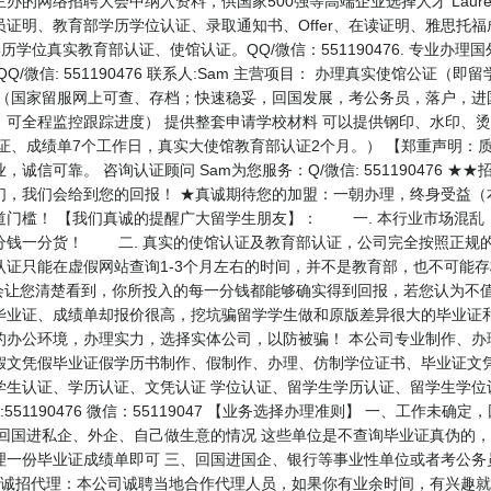
招聘大会中纳入资料，供国家500强等高端企业选择人才 Laurentian Uni
证明、教育部学历学位认证、录取通知书、Offer、在读证明、雅思托福
历学位真实教育部认证、使馆认证。QQ/微信：551190476. 专业办
/微信: 551190476 联系人:Sam 主营项目： 办理真实使馆公证
（国家留服网上可查、存档；快速稳妥，回国发展，考公务员，落户，进
，可全程监控跟踪进度） 提供整套申请学校材料 可以提供钢印、水印、
业证、成绩单7个工作日，真实大使馆教育部认证2个月。） 【郑重声明：
信可靠。 咨询认证顾问 Sam为您服务：Q/微信: 551190476 
们，我们会给到您的回报！ ★真诚期待您的加盟：一朝办理，终身受益（
门槛！ 【我们真诚的提醒广大留学生朋友】： 一. 本行业市场混乱，
分钱一分货！ 二. 真实的使馆认证及教育部认证，公司完全按照正规的
认证只能在虚假网站查询1-3个月左右的时间，并不是教育部，也不可能
会让您清楚看到，你所投入的每一分钱都能够确实得到回报，若您认为不
毕业证、成绩单却报价很高，挖坑骗留学学生做和原版差异很大的毕业证
的办公环境，办理实力，选择实体公司，以防被骗！ 本公司专业制作、办
假文凭假毕业证假学历书制作、假制作、办理、仿制学位证书、毕业证文凭
学生认证、学历认证、文凭认证 学位认证、留学生学历认证、留学生学位
51190476 微信：55119047 【业务选择办理准则】 一、工作未
、回国进私企、外企、自己做生意的情况 这些单位是不查询毕业证真伪的
理一份毕业证成绩单即可 三、回国进国企、银行等事业性单位或者考公务
 诚招代理：本公司诚聘当地合作代理人员，如果你有业余时间，有兴趣就