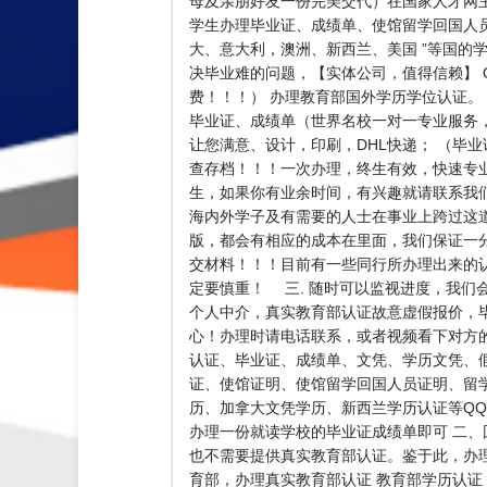
母及亲朋好友一份完美交代）在国家人才网主办的网络
学生办理毕业证、成绩单、使馆留学回国人员
大、意大利，澳洲、新西兰、美国 ”等国的学
决毕业难的问题，【实体公司，值得信赖】 QQ
费！！！） 办理教育部国外学历学位认证。
毕业证、成绩单（世界名校一对一专业服务
让您满意、设计，印刷，DHL快递； （毕
查存档！！！一次办理，终生有效，快速专业，诚
生，如果你有业余时间，有兴趣就请联系我
海内外学子及有需要的人士在事业上跨过这道
版，都会有相应的成本在里面，我们保证一
交材料！！！目前有一些同行所办理出来的
定要慎重！ 三. 随时可以监视进度，我们
个人中介，真实教育部认证故意虚假报价，
心！办理时请电话联系，或者视频看下对方
认证、毕业证、成绩单、文凭、学历文凭、
证、使馆证明、使馆留学回国人员证明、留
历、加拿大文凭学历、新西兰学历认证等QQ:5
办理一份就读学校的毕业证成绩单即可 二
也不需要提供真实教育部认证。鉴于此，办
育部，办理真实教育部认证 教育部学历认证