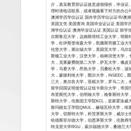
介，真实教育部认证故意虚假报价，毕业证
理时请电话联系，或者视频看下对方的办公环
澳洲学历学位认证 国外学历学位认证书/澳洲
美国文凭 美国查询 美国毕业证认证 美国学
洲学位认证 澳洲毕业证认证 美国认证 留
尔斯鲁厄大学，达姆斯塔特工业大学，明斯
学，杜伊斯堡埃森大学，凯撒斯劳滕工业大
伦堡大学，莱比锡大学，美因茨大学，乌尔
斯顿工业大学，汉堡大学，柏林洪堡大学，
大，克莱蒙费朗第二大学，萨瓦大学，佩皮
学，马赛大学，昂热大学，贝桑松大学，波
大，蒙彼利埃大学，图尔大学，INSEEC
三大，奥尔良大学，亚眠大学，罗马二大，米
留学回国证明使馆认证纽卡斯尔大学，帝国理
布里斯托大学，伯明翰大学，格鲁斯特大学，
斯特大学，伦敦国王学院KCL，皇家霍洛威
敦玛丽女王学院QMUL，赫瑞瓦特大学，埃
大学，切斯特大学，朴茨茅斯大学，威尔士
哈德斯菲尔德大学，伯恩茅斯大学，伦敦商
特戈登大学RGU，索尔福德大学，桑德兰大