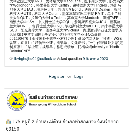
大利亚国立大学ANU，麦考瑞大学Macquarie，纽卡斯尔大学，卧龙岗大
学Wollongong，格里菲斯大学 Griffith，弗林德斯大学Flinders，塔斯马
尼亚大学UTAS，堪培拉大学，邦德大学Bond，迪肯大学Deakin，悉尼
科技大学UTS，科廷大学Curtin，墨尔本皇家理工学院 RMIT，昆士兰科
技大学QUT，拉筹伯大学La Trobe，莫道克大学Murdoch，澳洲TAFE，
南澳大学UniSA，中央昆士兰大学CQU，詹姆斯库克大学JCU，新英格
兰大学UNE，南 昆士兰大学USQ，埃迪斯科文大学ECU，南十字星大学
SCU，阳光海岸大学，维多利亚大学Victoria，办理澳洲毕业证文凭学历
认证成绩单留学回国证明购买北达科他大学毕业证QQ/薇信
551190476【承接国外全套毕业材料办理】做留信网认证（可查）WSE
认证，原版1：1精仿毕业证，成绩单，文凭证书，“一手代辦國外文憑”定
制原版1：1毕业证，成绩单，雅思成绩单，托福成绩niversity of North
DakotaCAF5
ibvbghujhu04@outlook.cz
Asked question
9 สิงหาคม 2023
Register
or
Login
175 หมู่ที่ 2 ตำบลแม่ต้าน อำเภอท่าสองยาง จังหวัดตาก
63150