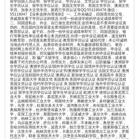
留学回国人员证明、留学生认证、学历认证、文凭认证 学位认证、留学
生学历认证、留学生学位认证、英国文凭学历、美国文凭学历、澳洲文凭
学历、加拿大文凭学历、新西兰学历认证等QQ:551190476 微信：
55119047 【业务选择办理准则】 一、工作未确定，回国需先给父母、
亲戚朋友看下学历认证的情况 办理一份就读学校的毕业证成绩单即可
二、回国进私企、外企、自己做生意的情况 这些单位是不查询毕业证真
伪的，而且国内没有渠道去查询国外学历认证的真假，也不需要提供真实
教育部认证。鉴于此，办理一份毕业证成绩单即可 三、回国进国企、银
行等事业性单位或者考公务员的情况 办理一份毕业证成绩单，递交材料
到教育部，办理真实教育部认证 教育部学历认证 诚招代理：本公司诚聘
当地合作代理人员，如果你有业余时间，有兴趣就请联系我们。 敬告：
面对网上有些不良个人中介，真实教育部认证故意虚假报价，毕业证、成
绩单却报价很高，挖坑骗留学学生做和原版差异很大的毕业证和成绩单，
却不做认证，欺 骗广大留学生，请多留心！办理时请电话联系，或者视
频看下对方的办公环境，办理实力，选择实体公司，以防被骗！澳洲留学
生学历认证 澳洲学历认证/国外学历学位 认证 国境外学历学位认证/澳洲
学历学位认证 国外学历学位认证书/澳洲留学学位认证 法国文凭认证 澳洲
学位认证流程国外文凭认证 澳洲认证 新加坡文凭认 证 美国高中 美国文
凭认证 美国大学 美国文凭 美国查询 美国毕业证认证 美国学历认证流程
美国文凭认证 纽约学历学位认证 美 国留学学历认证 海外学历学位认证
香港学历学位认证 国内学历学位认证 澳洲学位认证 澳洲毕业证认证 美国
认证 留学生学历学位认证 留学生毕业证认证 欧洲大学 使馆认证慕尼黑工
业大学，哥廷根大学，慕尼黑大学，开姆尼茨工业大学，卡尔斯鲁厄大
学，达姆斯塔特工业大学，明斯特大学，弗赖堡大学，多特蒙德工业大
学，马堡 大学，杜塞尔多夫大学，波鸿鲁尔大学，布伦瑞克工业大学，
奥格斯堡大学，杜伊斯堡埃森大学，凯撒斯劳滕工业大学，法兰克福大
学，亚琛工业大学，斯图加特大学， 汉诺威大学，基尔大学，柏林自由
大学，柏林工业大学，吉森大学，纽伦堡大学，莱比锡大学，美因茨大
学，乌尔兹堡大学，萨尔大学，科隆大学，不来梅大学，奥登堡 大学，
安哈尔特应用技术大学，波恩大学，勃兰登堡工业大学，德累斯顿工业大
学，汉堡大学，柏林洪堡大学，卡塞尔大学，克劳斯塔尔工业大学，罗斯
托克大学，耶拿 应用技术大学，汉堡音乐和戏剧学院，鲁昂大学，克莱