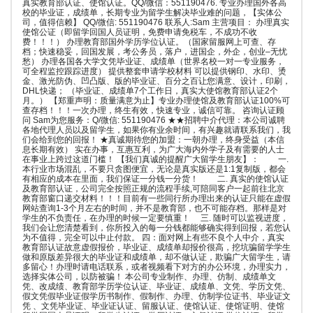
真实教育部认证、使馆认证。QQ/微信：551190476. 专业办理国外各高
校的毕业证，成绩单，长期专业为留学生解决毕业难的问题，【实体公
司，值得信赖】 QQ/微信: 551190476 联系人:Sam 主营项目： 办理真实
使馆公证（即留学回国人员证明，免费申请免税车，不成功不收
费！！！） 办理教育部国外学历学位认证。（国家留服网上可查、存
档；快速稳妥，回国发展，考公务员，落户，进国企，外企，创业–无忧
愁） 办理各国各大学文凭毕业证、成绩单（世界名校一对一专业服务，
可全程监控跟踪进度） 提供整套申请学校材料 可以提供钢印、水印、烫
金、激光防伪、凹凸版、版的毕业证、百分之百让您满意、设计，印刷，
DHL快递； （毕业证、成绩单7个工作日，真实大使馆教育部认证2个
月。） 【郑重声明：质量满意为止】专业办理使馆及教育部认证100%可
查存档！！！一次办理，终生有效，快速专业，诚信可靠。 咨询认证顾
问 Sam为您服务：Q/微信: 551190476 ★★招聘中介代理：本公司诚聘
各地代理人员以及留学生，如果你有业余时间，有兴趣就请联系我们，我
们会给到您的回报！ ★真诚期待您的加盟：一朝办理，终身受益（本信
息长期有效） 实在办事，互惠互利，为广大海内外学子及有需要的人士
在事业上跨过这道门槛！ 【我们真诚的提醒广大留学生朋友】： 一.
本行业市场混乱，不要只贪图便宜，无论是真实版还是1:1复制版，都会
有相应的成本在里面，我们保证一分钱一分货！ 二. 真实的使馆认证
及教育部认证，公司完全按照正规的流程手续,可陪同客户一起前往北京
教育部窗口递交材料！！！目前有一些同行所办理出来的认证只能在虚假
网站查询1-3个月左右的时间，并不是教育部，也不可能存档。那样是对
学生的不负责任，在办理的时候一定要慎重！ 三. 随时可以监视进度，
我们会让您清楚看到，你所投入的每一分钱都能够确实得到回报，若您认
为不值得，完全可以中止付款。 四：面对网上有些不良个人中介，真实
教育部认证故意虚假报价，毕业证、成绩单却报价很高，挖坑骗留学学生
做和原版差异很大的毕业证和成绩单，却不做认证，欺骗广大留学生，请
多留心！办理时请电话联系，或者视频看下对方的办公环境，办理实力，
选择实体公司，以防被骗！ 本公司专业制作、办理、仿制、成绩单文
凭、改成绩、教育部学历学位认证、毕业证、成绩单、文凭、学历文凭、
假文凭假毕业证假学历书制作、假制作、办理、仿制学位证书、毕业证文
凭 、文凭毕业证、毕业证认证、留服认证、使馆认证、使馆证明、使馆