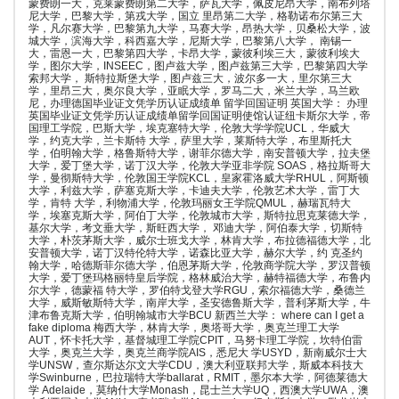
蒙费朗一大，克莱蒙费朗第二大学，萨瓦大学，佩皮尼昂大学，南布列塔
尼大学，巴黎大学，第戎大学，国立 里昂第二大学，格勒诺布尔第三大
学，凡尔赛大学，巴黎第九大学，马赛大学，昂热大学，贝桑松大学，波
城大学，滨海大学，科西嘉大学，尼斯大学，巴黎第八大学， 南锡一
大，雷恩一大，巴黎第四大学，卡昂大学，蒙彼利埃三大，蒙彼利埃大
学，图尔大学，INSEEC，图卢兹大学，图卢兹第三大学，巴黎第四大学
索邦大学， 斯特拉斯堡大学，图卢兹三大，波尔多一大，里尔第三大
学，里昂三大，奥尔良大学，亚眠大学，罗马二大，米兰大学，马兰欧
尼，办理德国毕业证文凭学历认证成绩单 留学回国证明 英国大学： 办理
英国毕业证文凭学历认证成绩单留学回国证明使馆认证纽卡斯尔大学，帝
国理工学院，巴斯大学，埃克塞特大学，伦敦大学学院UCL，华威大
学，约克大学，兰卡斯特 大学，萨里大学，莱斯特大学，布里斯托大
学，伯明翰大学，格鲁斯特大学，谢菲尔德大学，南安普顿大学，拉夫堡
大学，爱丁堡大学，诺丁汉大学，伦敦大学亚非学院 SOAS，格拉斯哥大
学，曼彻斯特大学，伦敦国王学院KCL，皇家霍洛威大学RHUL，阿斯顿
大学，利兹大学，萨塞克斯大学，卡迪夫大学，伦敦艺术大学，雷丁大
学，肯特 大学，利物浦大学，伦敦玛丽女王学院QMUL，赫瑞瓦特大
学，埃塞克斯大学，阿伯丁大学，伦敦城市大学，斯特拉思克莱德大学，
基尔大学，考文垂大学，斯旺西大学， 邓迪大学，阿伯泰大学，切斯特
大学，朴茨茅斯大学，威尔士班戈大学，林肯大学，布拉德福德大学，北
安普顿大学，诺丁汉特伦特大学，诺森比亚大学，赫尔大学，约 克圣约
翰大学，哈德斯菲尔德大学，伯恩茅斯大学，伦敦商学院大学，罗汉普顿
大学，爱丁堡玛格丽特皇后学院，格林威治大学，赫特福德大学，布鲁内
尔大学，德蒙福 特大学，罗伯特戈登大学RGU，索尔福德大学，桑德兰
大学，威斯敏斯特大学，南岸大学，圣安德鲁斯大学，普利茅斯大学，牛
津布鲁克斯大学，伯明翰城市大学BCU 新西兰大学： where can I get a
fake diploma 梅西大学，林肯大学，奥塔哥大学，奥克兰理工大学
AUT，怀卡托大学，基督城理工学院CPIT，马努卡理工学院，坎特伯雷
大学，奥克兰大学，奥克兰商学院AIS，悉尼大 学USYD，新南威尔士大
学UNSW，查尔斯达尔文大学CDU，澳大利亚联邦大学，斯威本科技大
学Swinburne，巴拉瑞特大学ballarat，RMIT，墨尔本大学，阿德莱德大
学 Adelaide，莫纳什大学Monash，昆士兰大学UQ，西澳大学UWA，澳