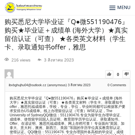
MENU
购买悉尼大学毕业证『Q●微551190476』
购买★毕业证＋成绩单 (海外大学）★真实
留信认证（可查） ★各类英文材料（学生
卡、录取通知书offer，雅思
216 views
3 สิงหาคม 2023
0
ibvbghujhu04@outlook.cz (anonymous)
3 สิงหาคม 2023
0
Comments
购买悉尼大学毕业证『Q●微551190476』购买★毕业证＋成绩单 (海外
大学）★真实留信认证（可查） ★各类英文材料（学生卡、录取通知书
offer，雅思托福成绩单，学校，专业，学位，毕业时间都可以根据客户要
求安排办US成绩单。线上办理留信认证（可查）WSE认证，The
University of SydneyQQ/微信：551190476.专业为留学生办理毕业证、
成绩单、使馆留学回国人员证明、教育部学历学位认证、录取通知书、
Offer、在读证明、雅思托福成绩单、网上存档可查！ 专业面向“英国、加
拿大、意大利，澳洲、新西兰、美国 ”等国的学历学位真实教育部认证、
使馆认证。QQ/微信：551190476. 专业办理国外各高校的毕业证，成绩