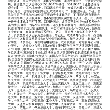
学位认证、英国文凭学历、美国文凭学历、澳洲文凭学历、加拿大文凭学
历、新西兰学历认证等QQ:551190476 微信：55119047 【业务选择办
理准则】 一、工作未确定，回国需先给父母、亲戚朋友看下学历认证的
情况 办理一份就读学校的毕业证成绩单即可 二、回国进私企、外企、自
己做生意的情况 这些单位是不查询毕业证真伪的，而且国内没有渠道去
查询国外学历认证的真假，也不需要提供真实教育部认证。鉴于此，办理
一份毕业证成绩单即可 三、回国进国企、银行等事业性单位或者考公务
员的情况 办理一份毕业证成绩单，递交材料到教育部，办理真实教育部
认证 教育部学历认证 诚招代理：本公司诚聘当地合作代理人员，如果你
有业余时间，有兴趣就请联系我们。 敬告：面对网上有些不良个人中
介，真实教育部认证故意虚假报价，毕业证、成绩单却报价很高，挖坑骗
留学学生做和原版差异很大的毕业证和成绩单，却不做认证，欺 骗广大
留学生，请多留心！办理时请电话联系，或者视频看下对方的办公环境，
办理实力，选择实体公司，以防被骗！澳洲留学生学历认证 澳洲学历认
证/国外学历学位 认证 国境外学历学位认证/澳洲学历学位认证 国外学历
学位认证书/澳洲留学学位认证 法国文凭认证 澳洲学位认证流程国外文凭
认证 澳洲认证 新加坡文凭认 证 美国高中 美国文凭认证 美国大学 美国文
凭 美国查询 美国毕业证认证 美国学历认证流程 美国文凭认证 纽约学历
学位认证 美 国留学学历认证 海外学历学位认证 香港学历学位认证 国内
学历学位认证 澳洲学位认证 澳洲毕业证认证 美国认证 留学生学历学位认
证 留学生毕业证认证 欧洲大学 使馆认证慕尼黑工业大学，哥廷根大学，
慕尼黑大学，开姆尼茨工业大学，卡尔斯鲁厄大学，达姆斯塔特工业大
学，明斯特大学，弗赖堡大学，多特蒙德工业大学，马堡 大学，杜塞尔
多夫大学，波鸿鲁尔大学，布伦瑞克工业大学，奥格斯堡大学，杜伊斯堡
埃森大学，凯撒斯劳滕工业大学，法兰克福大学，亚琛工业大学，斯图加
特大学， 汉诺威大学，基尔大学，柏林自由大学，柏林工业大学，吉森
大学，纽伦堡大学，莱比锡大学，美因茨大学，乌尔兹堡大学，萨尔大
学，科隆大学，不来梅大学，奥登堡 大学，安哈尔特应用技术大学，波
恩大学，勃兰登堡工业大学，德累斯顿工业大学，汉堡大学，柏林洪堡大
学，卡塞尔大学，克劳斯塔尔工业大学，罗斯托克大学，耶拿 应用技术
大学，汉堡音乐和戏剧学院，鲁昂大学，克莱蒙费朗一大，克莱蒙费朗第
二大学，萨瓦大学，佩皮尼昂大学，南布列塔尼大学，巴黎大学，第戎大