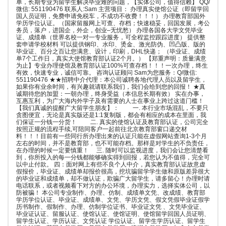
单，长期专业为留学生解决毕业难的问题，【实体公司，值得信赖】 QQ/
微信: 551190476 联系人:Sam 主营项目： 办理真实使馆公证（即留学回
国人员证明，免费申请免税车，不成功不收费！！！） 办理教育部国外
学历学位认证。（国家留服网上可查、存档；快速稳妥，回国发展，考公
务员，落户，进国企，外企，创业–无忧愁） 办理各国各大学文凭毕业
证、成绩单（世界名校一对一专业服务，可全程监控跟踪进度） 提供整
套申请学校材料 可以提供钢印、水印、烫金、激光防伪、凹凸版、版的
毕业证、百分之百让您满意、设计，印刷，DHL快递； （毕业证、成绩
单7个工作日，真实大使馆教育部认证2个月。） 【郑重声明：质量满意
为止】专业办理使馆及教育部认证100%可查存档！！！一次办理，终生
有效，快速专业，诚信可靠。 咨询认证顾问 Sam为您服务：Q/微信:
551190476 ★★招聘中介代理：本公司诚聘各地代理人员以及留学生，
如果你有业余时间，有兴趣就请联系我们，我们会给到您的回报！ ★真
诚期待您的加盟：一朝办理，终身受益（本信息长期有效） 实在办事，
互惠互利，为广大海内外学子及有需要的人士在事业上跨过这道门槛！
【我们真诚的提醒广大留学生朋友】： 一. 本行业市场混乱，不要只
贪图便宜，无论是真实版还是1:1复制版，都会有相应的成本在里面，我
们保证一分钱一分货！ 二. 真实的使馆认证及教育部认证，公司完全
按照正规的流程手续,可陪同客户一起前往北京教育部窗口递交材
料！！！目前有一些同行所办理出来的认证只能在虚假网站查询1-3个月
左右的时间，并不是教育部，也不可能存档。那样是对学生的不负责任，
在办理的时候一定要慎重！ 三. 随时可以监视进度，我们会让您清楚看
到，你所投入的每一分钱都能够确实得到回报，若您认为不值得，完全可
以中止付款。 四：面对网上有些不良个人中介，真实教育部认证故意虚
假报价，毕业证、成绩单却报价很高，挖坑骗留学学生做和原版差异很大
的毕业证和成绩单，却不做认证，欺骗广大留学生，请多留心！办理时请
电话联系，或者视频看下对方的办公环境，办理实力，选择实体公司，以
防被骗！ 本公司专业制作、办理、仿制、成绩单文凭、改成绩、教育部
学历学位认证、毕业证、成绩单、文凭、学历文凭、假文凭假毕业证假学
历书制作、假制作、办理、仿制学位证书、毕业证文凭 、文凭毕业证、
毕业证认证、留服认证、使馆认证、使馆证明、使馆留学回国人员证明、
留学生认证、学历认证、文凭认证 学位认证、留学生学历认证、留学生