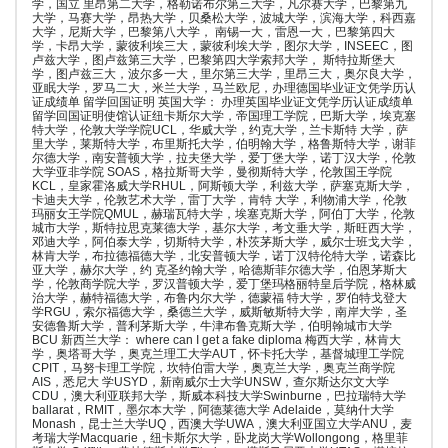
学，国立 里昂第二大学，格勒诺布尔第三大学，凡尔赛大学，巴黎第九
大学，马赛大学，昂热大学，贝桑松大学，波城大学，滨海大学，科西嘉
大学，尼斯大学，巴黎第八大学， 南锡一大，雷恩一大，巴黎第四大
学，卡昂大学，蒙彼利埃三大，蒙彼利埃大学，图尔大学，INSEEC，图
卢兹大学，图卢兹第三大学，巴黎第四大学索邦大学， 斯特拉斯堡大
学，图卢兹三大，波尔多一大，里尔第三大学，里昂三大，奥尔良大学，
亚眠大学，罗马二大，米兰大学，马兰欧尼，办理德国毕业证文凭学历认
证成绩单 留学回国证明 英国大学： 办理英国毕业证文凭学历认证成绩单
留学回国证明使馆认证纽卡斯尔大学，帝国理工学院，巴斯大学，埃克塞
特大学，伦敦大学学院UCL，华威大学，约克大学，兰卡斯特 大学，萨
里大学，莱斯特大学，布里斯托大学，伯明翰大学，格鲁斯特大学，谢菲
尔德大学，南安普顿大学，拉夫堡大学，爱丁堡大学，诺丁汉大学，伦敦
大学亚非学院 SOAS，格拉斯哥大学，曼彻斯特大学，伦敦国王学院
KCL，皇家霍洛威大学RHUL，阿斯顿大学，利兹大学，萨塞克斯大学，
卡迪夫大学，伦敦艺术大学，雷丁大学，肯特 大学，利物浦大学，伦敦
玛丽女王学院QMUL，赫瑞瓦特大学，埃塞克斯大学，阿伯丁大学，伦敦
城市大学，斯特拉思克莱德大学，基尔大学，考文垂大学，斯旺西大学，
邓迪大学，阿伯泰大学，切斯特大学，朴茨茅斯大学，威尔士班戈大学，
林肯大学，布拉德福德大学，北安普顿大学，诺丁汉特伦特大学，诺森比
亚大学，赫尔大学，约 克圣约翰大学，哈德斯菲尔德大学，伯恩茅斯大
学，伦敦商学院大学，罗汉普顿大学，爱丁堡玛格丽特皇后学院，格林威
治大学，赫特福德大学，布鲁内尔大学，德蒙福 特大学，罗伯特戈登大
学RGU，索尔福德大学，桑德兰大学，威斯敏斯特大学，南岸大学，圣
安德鲁斯大学，普利茅斯大学，牛津布鲁克斯大学，伯明翰城市大学
BCU 新西兰大学： where can I get a fake diploma 梅西大学，林肯大
学，奥塔哥大学，奥克兰理工大学AUT，怀卡托大学，基督城理工学院
CPIT，马努卡理工学院，坎特伯雷大学，奥克兰大学，奥克兰商学院
AIS，悉尼大 学USYD，新南威尔士大学UNSW，查尔斯达尔文大学
CDU，澳大利亚联邦大学，斯威本科技大学Swinburne，巴拉瑞特大学
ballarat，RMIT，墨尔本大学，阿德莱德大学 Adelaide，莫纳什大学
Monash，昆士兰大学UQ，西澳大学UWA，澳大利亚国立大学ANU，麦
考瑞大学Macquarie，纽卡斯尔大学，卧龙岗大学Wollongong，格里菲