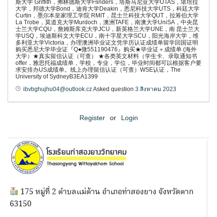
斯大学 Griffith，弗林德斯大学Flinders，塔斯马尼亚大学UTAS，堪培拉
大学，邦德大学Bond，迪肯大学Deakin，悉尼科技大学UTS，科廷大学
Curtin，墨尔本皇家理工学院 RMIT，昆士兰科技大学QUT，拉筹伯大学
La Trobe，莫道克大学Murdoch，澳洲TAFE，南澳大学UniSA，中央昆
士兰大学CQU，詹姆斯库克大学JCU，新英格兰大学UNE，南 昆士兰大
学USQ，埃迪斯科文大学ECU，南十字星大学SCU，阳光海岸大学，维
多利亚大学Victoria，办理澳洲毕业证文凭学历认证成绩单留学回国证明
购买悉尼大学毕业证『Q●微551190476』购买★毕业证＋成绩单 (海外
大学）★真实留信认证（可查） ★各类英文材料（学生卡、录取通知书
offer，雅思托福成绩单，学校，专业，学位，毕业时间都可以根据客户要
求安排办US成绩单。线上办理留信认证（可查）WSE认证，The
University of SydneyB3EA1399
ibvbghujhu04@outlook.cz
Asked question
3 สิงหาคม 2023
Register
or
Login
175 หมู่ที่ 2 ตำบลแม่ต้าน อำเภอท่าสองยาง จังหวัดตาก
63150