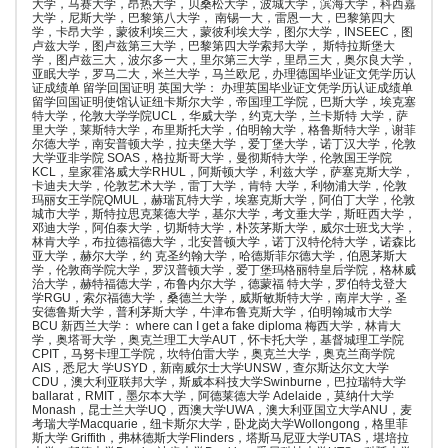
大学，马赛大学，昂热大学，贝桑松大学，波城大学，滨海大学，科西嘉
大学，尼斯大学，巴黎第八大学， 南锡一大，雷恩一大，巴黎第四大
学，卡昂大学，蒙彼利埃三大，蒙彼利埃大学，图尔大学，INSEEC，图
卢兹大学，图卢兹第三大学，巴黎第四大学索邦大学， 斯特拉斯堡大
学，图卢兹三大，波尔多一大，里尔第三大学，里昂三大，奥尔良大学，
亚眠大学，罗马二大，米兰大学，马兰欧尼，办理德国毕业证文凭学历认
证成绩单 留学回国证明 英国大学： 办理英国毕业证文凭学历认证成绩单
留学回国证明使馆认证纽卡斯尔大学，帝国理工学院，巴斯大学，埃克塞
特大学，伦敦大学学院UCL，华威大学，约克大学，兰卡斯特 大学，萨
里大学，莱斯特大学，布里斯托大学，伯明翰大学，格鲁斯特大学，谢菲
尔德大学，南安普顿大学，拉夫堡大学，爱丁堡大学，诺丁汉大学，伦敦
大学亚非学院 SOAS，格拉斯哥大学，曼彻斯特大学，伦敦国王学院
KCL，皇家霍洛威大学RHUL，阿斯顿大学，利兹大学，萨塞克斯大学，
卡迪夫大学，伦敦艺术大学，雷丁大学，肯特 大学，利物浦大学，伦敦
玛丽女王学院QMUL，赫瑞瓦特大学，埃塞克斯大学，阿伯丁大学，伦敦
城市大学，斯特拉思克莱德大学，基尔大学，考文垂大学，斯旺西大学，
邓迪大学，阿伯泰大学，切斯特大学，朴茨茅斯大学，威尔士班戈大学，
林肯大学，布拉德福德大学，北安普顿大学，诺丁汉特伦特大学，诺森比
亚大学，赫尔大学，约 克圣约翰大学，哈德斯菲尔德大学，伯恩茅斯大
学，伦敦商学院大学，罗汉普顿大学，爱丁堡玛格丽特皇后学院，格林威
治大学，赫特福德大学，布鲁内尔大学，德蒙福 特大学，罗伯特戈登大
学RGU，索尔福德大学，桑德兰大学，威斯敏斯特大学，南岸大学，圣
安德鲁斯大学，普利茅斯大学，牛津布鲁克斯大学，伯明翰城市大学
BCU 新西兰大学： where can I get a fake diploma 梅西大学，林肯大
学，奥塔哥大学，奥克兰理工大学AUT，怀卡托大学，基督城理工学院
CPIT，马努卡理工学院，坎特伯雷大学，奥克兰大学，奥克兰商学院
AIS，悉尼大 学USYD，新南威尔士大学UNSW，查尔斯达尔文大学
CDU，澳大利亚联邦大学，斯威本科技大学Swinburne，巴拉瑞特大学
ballarat，RMIT，墨尔本大学，阿德莱德大学 Adelaide，莫纳什大学
Monash，昆士兰大学UQ，西澳大学UWA，澳大利亚国立大学ANU，麦
考瑞大学Macquarie，纽卡斯尔大学，卧龙岗大学Wollongong，格里菲
斯大学 Griffith，弗林德斯大学Flinders，塔斯马尼亚大学UTAS，堪培拉