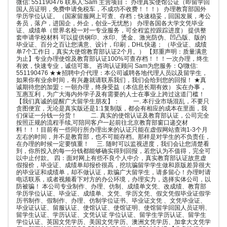
微信: 551190476 联系人:Sam 主营项目： 办理真实使馆公证（即留学回
国人员证明，免费申请免税车，不成功不收费！！！） 办理教育部国外
学历学位认证。（国家留服网上可查、存档；快速稳妥，回国发展，考公
务员，落户，进国企，外企，创业–无忧愁） 办理各国各大学文凭毕业
证、成绩单（世界名校一对一专业服务，可全程监控跟踪进度） 提供整
套申请学校材料 可以提供钢印、水印、烫金、激光防伪、凹凸版、版的
毕业证、百分之百让您满意、设计，印刷，DHL快递； （毕业证、成绩
单7个工作日，真实大使馆教育部认证2个月。） 【郑重声明：质量满意
为止】专业办理使馆及教育部认证100%可查存档！！！一次办理，终生
有效，快速专业，诚信可靠。 咨询认证顾问 Sam为您服务：Q/微信:
551190476 ★★招聘中介代理：本公司诚聘各地代理人员以及留学生，
如果你有业余时间，有兴趣就请联系我们，我们会给到您的回报！ ★真
诚期待您的加盟：一朝办理，终身受益（本信息长期有效） 实在办事，
互惠互利，为广大海内外学子及有需要的人士在事业上跨过这道门槛！
【我们真诚的提醒广大留学生朋友】： 一. 本行业市场混乱，不要只
贪图便宜，无论是真实版还是1:1复制版，都会有相应的成本在里面，我
们保证一分钱一分货！ 二. 真实的使馆认证及教育部认证，公司完全
按照正规的流程手续,可陪同客户一起前往北京教育部窗口递交材
料！！！目前有一些同行所办理出来的认证只能在虚假网站查询1-3个月
左右的时间，并不是教育部，也不可能存档。那样是对学生的不负责任，
在办理的时候一定要慎重！ 三. 随时可以监视进度，我们会让您清楚看
到，你所投入的每一分钱都能够确实得到回报，若您认为不值得，完全可
以中止付款。 四：面对网上有些不良个人中介，真实教育部认证故意虚
假报价，毕业证、成绩单却报价很高，挖坑骗留学学生做和原版差异很大
的毕业证和成绩单，却不做认证，欺骗广大留学生，请多留心！办理时请
电话联系，或者视频看下对方的办公环境，办理实力，选择实体公司，以
防被骗！ 本公司专业制作、办理、仿制、成绩单文凭、改成绩、教育部
学历学位认证、毕业证、成绩单、文凭、学历文凭、假文凭假毕业证假学
历书制作、假制作、办理、仿制学位证书、毕业证文凭 、文凭毕业证、
毕业证认证、留服认证、使馆认证、使馆证明、使馆留学回国人员证明、
留学生认证、学历认证、文凭认证 学位认证、留学生学历认证、留学生
学位认证、英国文凭学历、美国文凭学历、澳洲文凭学历、加拿大文凭学