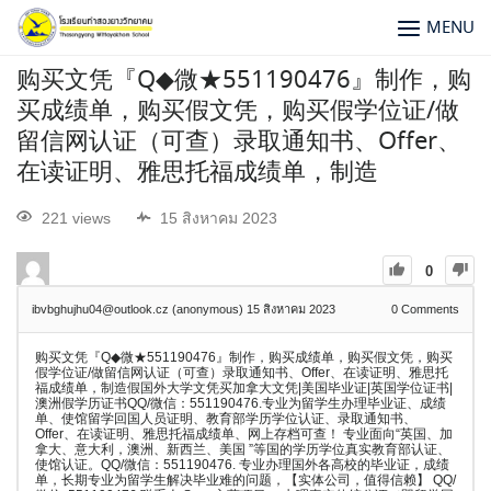
MENU
购买文凭『Q◆微★551190476』制作，购
买成绩单，购买假文凭，购买假学位证/做
留信网认证（可查）录取通知书、Offer、
在读证明、雅思托福成绩单，制造
221 views
15 สิงหาคม 2023
0
ibvbghujhu04@outlook.cz (anonymous)
15 สิงหาคม 2023
0
Comments
购买文凭『Q◆微★551190476』制作，购买成绩单，购买假文凭，购买
假学位证/做留信网认证（可查）录取通知书、Offer、在读证明、雅思托
福成绩单，制造假国外大学文凭买加拿大文凭|美国毕业证|英国学位证书|
澳洲假学历证书QQ/微信：551190476.专业为留学生办理毕业证、成绩
单、使馆留学回国人员证明、教育部学历学位认证、录取通知书、
Offer、在读证明、雅思托福成绩单、网上存档可查！ 专业面向“英国、加
拿大、意大利，澳洲、新西兰、美国 ”等国的学历学位真实教育部认证、
使馆认证。QQ/微信：551190476. 专业办理国外各高校的毕业证，成绩
单，长期专业为留学生解决毕业难的问题，【实体公司，值得信赖】 QQ/