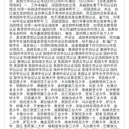
历、新西兰学历认证等QQ:551190476 微信：55119047 【业务选择办
理准则】 一、工作未确定，回国需先给父母、亲戚朋友看下学历认证的
情况 办理一份就读学校的毕业证成绩单即可 二、回国进私企、外企、自
己做生意的情况 这些单位是不查询毕业证真伪的，而且国内没有渠道去
查询国外学历认证的真假，也不需要提供真实教育部认证。鉴于此，办理
一份毕业证成绩单即可 三、回国进国企、银行等事业性单位或者考公务
员的情况 办理一份毕业证成绩单，递交材料到教育部，办理真实教育部
认证 教育部学历认证 诚招代理：本公司诚聘当地合作代理人员，如果你
有业余时间，有兴趣就请联系我们。 敬告：面对网上有些不良个人中
介，真实教育部认证故意虚假报价，毕业证、成绩单却报价很高，挖坑骗
留学学生做和原版差异很大的毕业证和成绩单，却不做认证，欺 骗广大
留学生，请多留心！办理时请电话联系，或者视频看下对方的办公环境，
办理实力，选择实体公司，以防被骗！澳洲留学生学历认证 澳洲学历认
证/国外学历学位 认证 国境外学历学位认证/澳洲学历学位认证 国外学历
学位认证书/澳洲留学学位认证 法国文凭认证 澳洲学位认证流程国外文凭
认证 澳洲认证 新加坡文凭认 证 美国高中 美国文凭认证 美国大学 美国文
凭 美国查询 美国毕业证认证 美国学历认证流程 美国文凭认证 纽约学历
学位认证 美 国留学学历认证 海外学历学位认证 香港学历学位认证 国内
学历学位认证 澳洲学位认证 澳洲毕业证认证 美国认证 留学生学历学位认
证 留学生毕业证认证 欧洲大学 使馆认证慕尼黑工业大学，哥廷根大学，
慕尼黑大学，开姆尼茨工业大学，卡尔斯鲁厄大学，达姆斯塔特工业大
学，明斯特大学，弗赖堡大学，多特蒙德工业大学，马堡 大学，杜塞尔
多夫大学，波鸿鲁尔大学，布伦瑞克工业大学，奥格斯堡大学，杜伊斯堡
埃森大学，凯撒斯劳滕工业大学，法兰克福大学，亚琛工业大学，斯图加
特大学， 汉诺威大学，基尔大学，柏林自由大学，柏林工业大学，吉森
大学，纽伦堡大学，莱比锡大学，美因茨大学，乌尔兹堡大学，萨尔大
学，科隆大学，不来梅大学，奥登堡 大学，安哈尔特应用技术大学，波
恩大学，勃兰登堡工业大学，德累斯顿工业大学，汉堡大学，柏林洪堡大
学，卡塞尔大学，克劳斯塔尔工业大学，罗斯托克大学，耶拿 应用技术
大学，汉堡音乐和戏剧学院，鲁昂大学，克莱蒙费朗一大，克莱蒙费朗第
二大学，萨瓦大学，佩皮尼昂大学，南布列塔尼大学，巴黎大学，第戎大
学，国立 里昂第二大学，格勒诺布尔第三大学，凡尔赛大学，巴黎第九