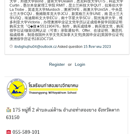
大学，邦德大学Bond，迪肯大学Deakin，悉尼科技大学UTS，科廷大学
Curtin，墨尔本皇家理工学院 RMIT，昆士兰科技大学QUT，拉筹伯大学
La Trobe，莫道克大学Murdoch，澳洲TAFE，南澳大学UniSA，中央昆
士兰大学CQU，詹姆斯库克大学JCU，新英格兰大学UNE，南 昆士兰大
学USQ，埃迪斯科文大学ECU，南十字星大学SCU，阳光海岸大学，维
多利亚大学Victoria，办理澳洲毕业证文凭学历认证成绩单留学回国证明
购买文凭『Q◆微★551190476』制作，购买成绩单，购买假文凭，购买
假学位证/做留信网认证（可查）录取通知书、Offer、在读证明、雅思托
福成绩单，制造假国外大学文凭买加拿大文凭|美国毕业证|英国学位证书|
澳洲假学历证书1B1DC73A
ibvbghujhu04@outlook.cz
Asked question
15 สิงหาคม 2023
Register
or
Login
175 หมู่ที่ 2 ตำบลแม่ต้าน อำเภอท่าสองยาง จังหวัดตาก
63150
055-589-101