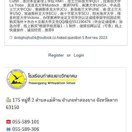
Curtin，墨尔本皇家理工学院 RMIT，昆士兰科技大学QUT，拉筹伯大学
La Trobe，莫道克大学Murdoch，澳洲TAFE，南澳大学UniSA，中央昆
士兰大学CQU，詹姆斯库克大学JCU，新英格兰大学UNE，南 昆士兰大
学USQ，埃迪斯科文大学ECU，南十字星大学SCU，阳光海岸大学，维
多利亚大学Victoria，办理澳洲毕业证文凭学历认证成绩单留学回国证明
购买海外￥补办￥京都大学文凭QQ/薇信551190476（毕业证成绩单）加
急办理，线上购买*根据学校原版1：1 制作，做留信网认证（可查）线上
快速操作，诚信经营，推荐9
ibvbghujhu04@outlook.cz
Asked question
5 สิงหาคม 2023
Register
or
Login
175 หมู่ที่ 2 ตำบลแม่ต้าน อำเภอท่าสองยาง จังหวัดตาก
63150
055-589-101
055-589-306