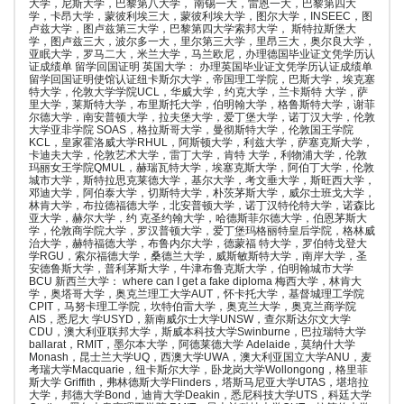
大学，尼斯大学，巴黎第八大学， 南锡一大，雷恩一大，巴黎第四大
学，卡昂大学，蒙彼利埃三大，蒙彼利埃大学，图尔大学，INSEEC，图
卢兹大学，图卢兹第三大学，巴黎第四大学索邦大学， 斯特拉斯堡大
学，图卢兹三大，波尔多一大，里尔第三大学，里昂三大，奥尔良大学，
亚眠大学，罗马二大，米兰大学，马兰欧尼，办理德国毕业证文凭学历认
证成绩单 留学回国证明 英国大学： 办理英国毕业证文凭学历认证成绩单
留学回国证明使馆认证纽卡斯尔大学，帝国理工学院，巴斯大学，埃克塞
特大学，伦敦大学学院UCL，华威大学，约克大学，兰卡斯特 大学，萨
里大学，莱斯特大学，布里斯托大学，伯明翰大学，格鲁斯特大学，谢菲
尔德大学，南安普顿大学，拉夫堡大学，爱丁堡大学，诺丁汉大学，伦敦
大学亚非学院 SOAS，格拉斯哥大学，曼彻斯特大学，伦敦国王学院
KCL，皇家霍洛威大学RHUL，阿斯顿大学，利兹大学，萨塞克斯大学，
卡迪夫大学，伦敦艺术大学，雷丁大学，肯特 大学，利物浦大学，伦敦
玛丽女王学院QMUL，赫瑞瓦特大学，埃塞克斯大学，阿伯丁大学，伦敦
城市大学，斯特拉思克莱德大学，基尔大学，考文垂大学，斯旺西大学，
邓迪大学，阿伯泰大学，切斯特大学，朴茨茅斯大学，威尔士班戈大学，
林肯大学，布拉德福德大学，北安普顿大学，诺丁汉特伦特大学，诺森比
亚大学，赫尔大学，约 克圣约翰大学，哈德斯菲尔德大学，伯恩茅斯大
学，伦敦商学院大学，罗汉普顿大学，爱丁堡玛格丽特皇后学院，格林威
治大学，赫特福德大学，布鲁内尔大学，德蒙福 特大学，罗伯特戈登大
学RGU，索尔福德大学，桑德兰大学，威斯敏斯特大学，南岸大学，圣
安德鲁斯大学，普利茅斯大学，牛津布鲁克斯大学，伯明翰城市大学
BCU 新西兰大学： where can I get a fake diploma 梅西大学，林肯大
学，奥塔哥大学，奥克兰理工大学AUT，怀卡托大学，基督城理工学院
CPIT，马努卡理工学院，坎特伯雷大学，奥克兰大学，奥克兰商学院
AIS，悉尼大 学USYD，新南威尔士大学UNSW，查尔斯达尔文大学
CDU，澳大利亚联邦大学，斯威本科技大学Swinburne，巴拉瑞特大学
ballarat，RMIT，墨尔本大学，阿德莱德大学 Adelaide，莫纳什大学
Monash，昆士兰大学UQ，西澳大学UWA，澳大利亚国立大学ANU，麦
考瑞大学Macquarie，纽卡斯尔大学，卧龙岗大学Wollongong，格里菲
斯大学 Griffith，弗林德斯大学Flinders，塔斯马尼亚大学UTAS，堪培拉
大学，邦德大学Bond，迪肯大学Deakin，悉尼科技大学UTS，科廷大学