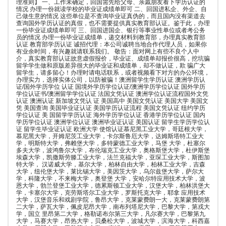
理准则】 一、工作未确定，回国需先给父母、亲戚朋友看下学历认证的
情况 办理一份就读学校的毕业证成绩单即可 二、回国进私企、外企、自
己做生意的情况 这些单位是不查询毕业证真伪的，而且国内没有渠道去
查询国外学历认证的真假，也不需要提供真实教育部认证。鉴于此，办理
一份毕业证成绩单即可 三、回国进国企、银行等事业性单位或者考公务
员的情况 办理一份毕业证成绩单，递交材料到教育部，办理真实教育部
认证 教育部学历认证 诚招代理：本公司诚聘当地合作代理人员，如果你
有业余时间，有兴趣就请联系我们。 敬告：面对网上有些不良个人中
介，真实教育部认证故意虚假报价，毕业证、成绩单却报价很高，挖坑骗
留学学生做和原版差异很大的毕业证和成绩单，却不做认证，欺 骗广大
留学生，请多留心！办理时请电话联系，或者视频看下对方的办公环境，
办理实力，选择实体公司，以防被骗！澳洲留学生学历认证 澳洲学历认
证/国外学历学位 认证 国境外学历学位认证/澳洲学历学位认证 国外学历
学位认证书/澳洲留学学位认证 法国文凭认证 澳洲学位认证流程国外文凭
认证 澳洲认证 新加坡文凭认 证 美国高中 美国文凭认证 美国大学 美国文
凭 美国查询 美国毕业证认证 美国学历认证流程 美国文凭认证 纽约学历
学位认证 美 国留学学历认证 海外学历学位认证 香港学历学位认证 国内
学历学位认证 澳洲学位认证 澳洲毕业证认证 美国认证 留学生学历学位认
证 留学生毕业证认证 欧洲大学 使馆认证慕尼黑工业大学，哥廷根大学，
慕尼黑大学，开姆尼茨工业大学，卡尔斯鲁厄大学，达姆斯塔特工业大
学，明斯特大学，弗赖堡大学，多特蒙德工业大学，马堡 大学，杜塞尔
多夫大学，波鸿鲁尔大学，布伦瑞克工业大学，奥格斯堡大学，杜伊斯堡
埃森大学，凯撒斯劳滕工业大学，法兰克福大学，亚琛工业大学，斯图加
特大学， 汉诺威大学，基尔大学，柏林自由大学，柏林工业大学，吉森
大学，纽伦堡大学，莱比锡大学，美因茨大学，乌尔兹堡大学，萨尔大
学，科隆大学，不来梅大学，奥登堡 大学，安哈尔特应用技术大学，波
恩大学，勃兰登堡工业大学，德累斯顿工业大学，汉堡大学，柏林洪堡大
学，卡塞尔大学，克劳斯塔尔工业大学，罗斯托克大学，耶拿 应用技术
大学，汉堡音乐和戏剧学院，鲁昂大学，克莱蒙费朗一大，克莱蒙费朗第
二大学，萨瓦大学，佩皮尼昂大学，南布列塔尼大学，巴黎大学，第戎大
学，国立 里昂第二大学，格勒诺布尔第三大学，凡尔赛大学，巴黎第九
大学，马赛大学，昂热大学，贝桑松大学，波城大学，滨海大学，科西嘉