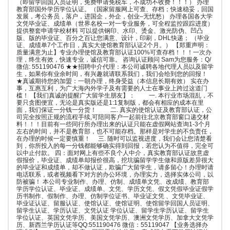
（即留学回国人员证明，免费申请免税车，不成功不收费！！！） 办理
教育部国外学历学位认证。（国家留服网上可查、存档；快速稳妥，回国
发展，考公务员，落户，进国企，外企，创业–无忧愁） 办理各国各大学
文凭毕业证、成绩单（世界名校一对一专业服务，可全程监控跟踪进度）
提供整套申请学校材料 可以提供钢印、水印、烫金、激光防伪、凹凸
版、版的毕业证、百分之百让您满意、设计，印刷，DHL快递； （毕业
证、成绩单7个工作日，真实大使馆教育部认证2个月。） 【郑重声明：
质量满意为止】专业办理使馆及教育部认证100%可查存档！！！一次办
理，终生有效，快速专业，诚信可靠。 咨询认证顾问 Sam为您服务：Q/
微信: 551190476 ★★招聘中介代理：本公司诚聘各地代理人员以及留学
生，如果你有业余时间，有兴趣就请联系我们，我们会给到您的回报！
★真诚期待您的加盟：一朝办理，终身受益（本信息长期有效） 实在办
事，互惠互利，为广大海内外学子及有需要的人士在事业上跨过这道门
槛！ 【我们真诚的提醒广大留学生朋友】： 一. 本行业市场混乱，不
要只贪图便宜，无论是真实版还是1:1复制版，都会有相应的成本在里
面，我们保证一分钱一分货！ 二. 真实的使馆认证及教育部认证，公
司完全按照正规的流程手续,可陪同客户一起前往北京教育部窗口递交材
料！！！目前有一些同行所办理出来的认证只能在虚假网站查询1-3个月
左右的时间，并不是教育部，也不可能存档。那样是对学生的不负责任，
在办理的时候一定要慎重！ 三. 随时可以监视进度，我们会让您清楚看
到，你所投入的每一分钱都能够确实得到回报，若您认为不值得，完全可
以中止付款。 四：面对网上有些不良个人中介，真实教育部认证故意虚
假报价，毕业证、成绩单却报价很高，挖坑骗留学学生做和原版差异很大
的毕业证和成绩单，却不做认证，欺骗广大留学生，请多留心！办理时请
电话联系，或者视频看下对方的办公环境，办理实力，选择实体公司，以
防被骗！ 本公司专业制作、办理、仿制、成绩单文凭、改成绩、教育部
学历学位认证、毕业证、成绩单、文凭、学历文凭、假文凭假毕业证假学
历书制作、假制作、办理、仿制学位证书、毕业证文凭 、文凭毕业证、
毕业证认证、留服认证、使馆认证、使馆证明、使馆留学回国人员证明、
留学生认证、学历认证、文凭认证 学位认证、留学生学历认证、留学生
学位认证、英国文凭学历、美国文凭学历、澳洲文凭学历、加拿大文凭学
历、新西兰学历认证等QQ:551190476 微信：55119047 【业务选择办