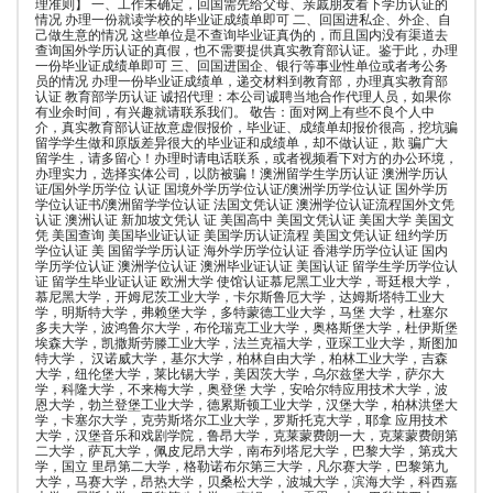
理准则】 一、工作未确定，回国需先给父母、亲戚朋友看下学历认证的
情况 办理一份就读学校的毕业证成绩单即可 二、回国进私企、外企、自
己做生意的情况 这些单位是不查询毕业证真伪的，而且国内没有渠道去
查询国外学历认证的真假，也不需要提供真实教育部认证。鉴于此，办理
一份毕业证成绩单即可 三、回国进国企、银行等事业性单位或者考公务
员的情况 办理一份毕业证成绩单，递交材料到教育部，办理真实教育部
认证 教育部学历认证 诚招代理：本公司诚聘当地合作代理人员，如果你
有业余时间，有兴趣就请联系我们。 敬告：面对网上有些不良个人中
介，真实教育部认证故意虚假报价，毕业证、成绩单却报价很高，挖坑骗
留学学生做和原版差异很大的毕业证和成绩单，却不做认证，欺 骗广大
留学生，请多留心！办理时请电话联系，或者视频看下对方的办公环境，
办理实力，选择实体公司，以防被骗！澳洲留学生学历认证 澳洲学历认
证/国外学历学位 认证 国境外学历学位认证/澳洲学历学位认证 国外学历
学位认证书/澳洲留学学位认证 法国文凭认证 澳洲学位认证流程国外文凭
认证 澳洲认证 新加坡文凭认 证 美国高中 美国文凭认证 美国大学 美国文
凭 美国查询 美国毕业证认证 美国学历认证流程 美国文凭认证 纽约学历
学位认证 美 国留学学历认证 海外学历学位认证 香港学历学位认证 国内
学历学位认证 澳洲学位认证 澳洲毕业证认证 美国认证 留学生学历学位认
证 留学生毕业证认证 欧洲大学 使馆认证慕尼黑工业大学，哥廷根大学，
慕尼黑大学，开姆尼茨工业大学，卡尔斯鲁厄大学，达姆斯塔特工业大
学，明斯特大学，弗赖堡大学，多特蒙德工业大学，马堡 大学，杜塞尔
多夫大学，波鸿鲁尔大学，布伦瑞克工业大学，奥格斯堡大学，杜伊斯堡
埃森大学，凯撒斯劳滕工业大学，法兰克福大学，亚琛工业大学，斯图加
特大学， 汉诺威大学，基尔大学，柏林自由大学，柏林工业大学，吉森
大学，纽伦堡大学，莱比锡大学，美因茨大学，乌尔兹堡大学，萨尔大
学，科隆大学，不来梅大学，奥登堡 大学，安哈尔特应用技术大学，波
恩大学，勃兰登堡工业大学，德累斯顿工业大学，汉堡大学，柏林洪堡大
学，卡塞尔大学，克劳斯塔尔工业大学，罗斯托克大学，耶拿 应用技术
大学，汉堡音乐和戏剧学院，鲁昂大学，克莱蒙费朗一大，克莱蒙费朗第
二大学，萨瓦大学，佩皮尼昂大学，南布列塔尼大学，巴黎大学，第戎大
学，国立 里昂第二大学，格勒诺布尔第三大学，凡尔赛大学，巴黎第九
大学，马赛大学，昂热大学，贝桑松大学，波城大学，滨海大学，科西嘉