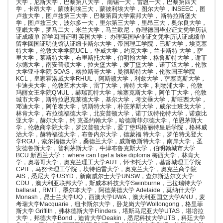
大学，尼斯大学，巴黎第八大学， 南锡一大，雷恩一大，巴黎第四大
学，卡昂大学，蒙彼利埃三大，蒙彼利埃大学，图尔大学，INSEEC，图
卢兹大学，图卢兹第三大学，巴黎第四大学索邦大学， 斯特拉斯堡大
学，图卢兹三大，波尔多一大，里尔第三大学，里昂三大，奥尔良大学，
亚眠大学，罗马二大，米兰大学，马兰欧尼，办理德国毕业证文凭学历认
证成绩单 留学回国证明 英国大学： 办理英国毕业证文凭学历认证成绩单
留学回国证明使馆认证纽卡斯尔大学，帝国理工学院，巴斯大学，埃克塞
特大学，伦敦大学学院UCL，华威大学，约克大学，兰卡斯特 大学，萨
里大学，莱斯特大学，布里斯托大学，伯明翰大学，格鲁斯特大学，谢菲
尔德大学，南安普顿大学，拉夫堡大学，爱丁堡大学，诺丁汉大学，伦敦
大学亚非学院 SOAS，格拉斯哥大学，曼彻斯特大学，伦敦国王学院
KCL，皇家霍洛威大学RHUL，阿斯顿大学，利兹大学，萨塞克斯大学，
卡迪夫大学，伦敦艺术大学，雷丁大学，肯特 大学，利物浦大学，伦敦
玛丽女王学院QMUL，赫瑞瓦特大学，埃塞克斯大学，阿伯丁大学，伦敦
城市大学，斯特拉思克莱德大学，基尔大学，考文垂大学，斯旺西大学，
邓迪大学，阿伯泰大学，切斯特大学，朴茨茅斯大学，威尔士班戈大学，
林肯大学，布拉德福德大学，北安普顿大学，诺丁汉特伦特大学，诺森比
亚大学，赫尔大学，约 克圣约翰大学，哈德斯菲尔德大学，伯恩茅斯大
学，伦敦商学院大学，罗汉普顿大学，爱丁堡玛格丽特皇后学院，格林威
治大学，赫特福德大学，布鲁内尔大学，德蒙福 特大学，罗伯特戈登大
学RGU，索尔福德大学，桑德兰大学，威斯敏斯特大学，南岸大学，圣
安德鲁斯大学，普利茅斯大学，牛津布鲁克斯大学，伯明翰城市大学
BCU 新西兰大学： where can I get a fake diploma 梅西大学，林肯大
学，奥塔哥大学，奥克兰理工大学AUT，怀卡托大学，基督城理工学院
CPIT，马努卡理工学院，坎特伯雷大学，奥克兰大学，奥克兰商学院
AIS，悉尼大 学USYD，新南威尔士大学UNSW，查尔斯达尔文大学
CDU，澳大利亚联邦大学，斯威本科技大学Swinburne，巴拉瑞特大学
ballarat，RMIT，墨尔本大学，阿德莱德大学 Adelaide，莫纳什大学
Monash，昆士兰大学UQ，西澳大学UWA，澳大利亚国立大学ANU，麦
考瑞大学Macquarie，纽卡斯尔大学，卧龙岗大学Wollongong，格里菲
斯大学 Griffith，弗林德斯大学Flinders，塔斯马尼亚大学UTAS，堪培拉
大学，邦德大学Bond，迪肯大学Deakin，悉尼科技大学UTS，科廷大学