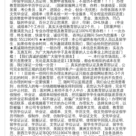
（即留学回国人员证明，免费申请免税车，不成功不收费！！！） 办理
教育部国外学历学位认证。（国家留服网上可查、存档；快速稳妥，回国
发展，考公务员，落户，进国企，外企，创业–无忧愁） 办理各国各大学
文凭毕业证、成绩单（世界名校一对一专业服务，可全程监控跟踪进度）
提供整套申请学校材料 可以提供钢印、水印、烫金、激光防伪、凹凸
版、版的毕业证、百分之百让您满意、设计，印刷，DHL快递； （毕业
证、成绩单7个工作日，真实大使馆教育部认证2个月。） 【郑重声明：
质量满意为止】专业办理使馆及教育部认证100%可查存档！！！一次办
理，终生有效，快速专业，诚信可靠。 咨询认证顾问 Sam为您服务：Q/
微信: 551190476 ★★招聘中介代理：本公司诚聘各地代理人员以及留学
生，如果你有业余时间，有兴趣就请联系我们，我们会给到您的回报！
★真诚期待您的加盟：一朝办理，终身受益（本信息长期有效） 实在办
事，互惠互利，为广大海内外学子及有需要的人士在事业上跨过这道门
槛！ 【我们真诚的提醒广大留学生朋友】： 一. 本行业市场混乱，不
要只贪图便宜，无论是真实版还是1:1复制版，都会有相应的成本在里
面，我们保证一分钱一分货！ 二. 真实的使馆认证及教育部认证，公
司完全按照正规的流程手续,可陪同客户一起前往北京教育部窗口递交材
料！！！目前有一些同行所办理出来的认证只能在虚假网站查询1-3个月
左右的时间，并不是教育部，也不可能存档。那样是对学生的不负责任，
在办理的时候一定要慎重！ 三. 随时可以监视进度，我们会让您清楚看
到，你所投入的每一分钱都能够确实得到回报，若您认为不值得，完全可
以中止付款。 四：面对网上有些不良个人中介，真实教育部认证故意虚
假报价，毕业证、成绩单却报价很高，挖坑骗留学学生做和原版差异很大
的毕业证和成绩单，却不做认证，欺骗广大留学生，请多留心！办理时请
电话联系，或者视频看下对方的办公环境，办理实力，选择实体公司，以
防被骗！ 本公司专业制作、办理、仿制、成绩单文凭、改成绩、教育部
学历学位认证、毕业证、成绩单、文凭、学历文凭、假文凭假毕业证假学
历书制作、假制作、办理、仿制学位证书、毕业证文凭 、文凭毕业证、
毕业证认证、留服认证、使馆认证、使馆证明、使馆留学回国人员证明、
留学生认证、学历认证、文凭认证 学位认证、留学生学历认证、留学生
学位认证、英国文凭学历、美国文凭学历、澳洲文凭学历、加拿大文凭学
历、新西兰学历认证等QQ:551190476 微信：55119047 【业务选择办